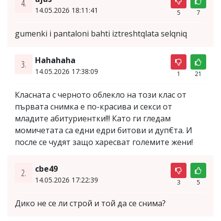
4.
14.05.2026 18:11:41
5
7
gumenki i pantaloni bahti iztreshtqlata selqniq
Hahahaha
3.
14.05.2026 17:38:09
1
21
Класната с черното облекло на този клас от
първата снимка е по-красива и секси от
младите абитуриентки!!! Като ги гледам
момичетата са едни едри битови и дуп€та. И
после се чудят защо харесват големите жени!
cbe49
2.
14.05.2026 17:22:39
3
5
Дико не се ли строй и той да се снима?