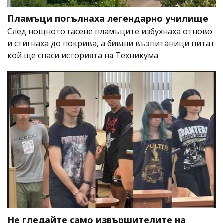
Пламъци погълнаха легендарно училище
След нощното гасене пламъците избухнаха отново
и стигнаха до покрива, а бивши възпитаници питат
кой ще спаси историята на Техникума
Не гледайте само извършителите на