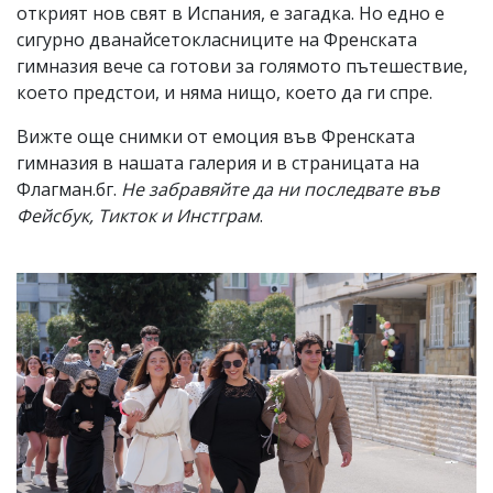
открият нов свят в Испания, е загадка. Но едно е
сигурно дванайсетокласниците на Френската
гимназия вече са готови за голямото пътешествие,
което предстои, и няма нищо, което да ги спре.
Вижте още снимки от емоция във Френската
гимназия в нашата галерия и в страницата на
Флагман.бг.
Не забравяйте да ни последвате във
Фейсбук, Тикток и Инстграм
.