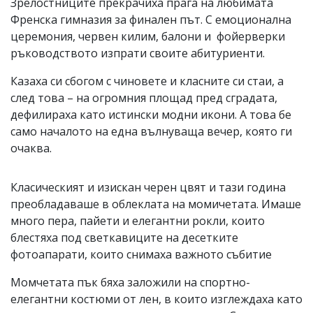
Зрелостниците прекрачиха прага на любимата
Френска гимназия за финален път. С емоционална
церемония, червен килим, балони и фойерверки
ръководството изпрати своите абитуриенти.
Казаха си сбогом с чиновете и класните си стаи, а
след това – на огромния площад пред сградата,
дефилираха като истински модни икони. А това бе
само началото на една вълнуваща вечер, която ги
очаква.
Класическият и изискан черен цвят и тази година
преобладаваше в облеклата на момичетата. Имаше
много пера, пайети и елегантни рокли, които
блестяха под светкавиците на десетките
фотоапарати, които снимаха важното събитие
Момчетата пък бяха заложили на спортно-
елегантни костюми от лен, в които изглеждаха като