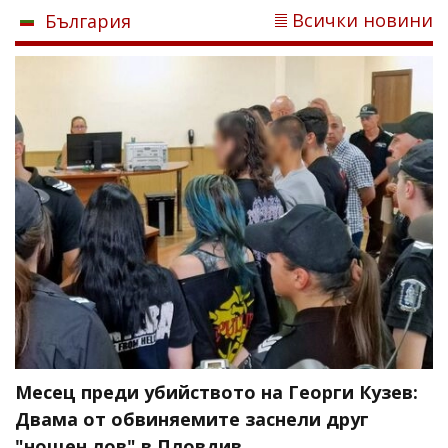
Всички новини
България
Месец преди убийството на Георги Кузев:
Двама от обвиняемите заснели друг
"нощен лов" в Пловдив