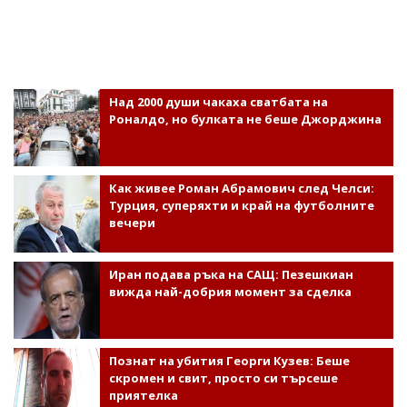
Над 2000 души чакаха сватбата на
Роналдо, но булката не беше Джорджина
Как живее Роман Абрамович след Челси:
Турция, суперяхти и край на футболните
вечери
Иран подава ръка на САЩ: Пезешкиан
вижда най-добрия момент за сделка
Познат на убития Георги Кузев: Беше
скромен и свит, просто си търсеше
приятелка