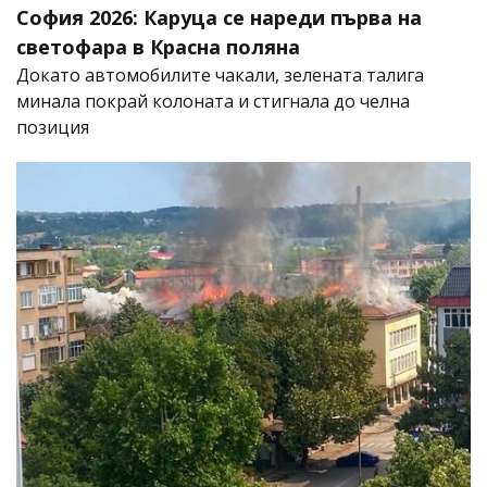
София 2026: Каруца се нареди първа на
светофара в Красна поляна
Докато автомобилите чакали, зелената талига
минала покрай колоната и стигнала до челна
позиция