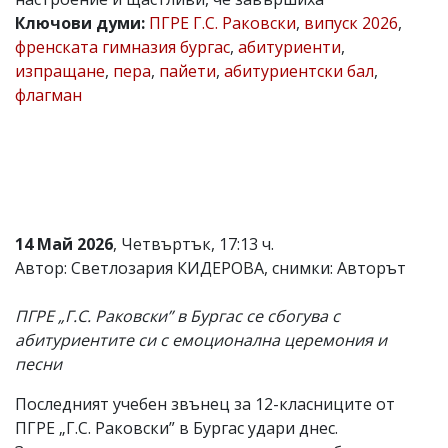
Ключови думи:
ПГРЕ Г.С. Раковски
,
випуск 2026
,
Коментарите
под
френската гимназия бургас
,
абитуриенти
,
статиите
изпращане
,
пера
,
пайети
,
абитуриентски бал
,
се
флагман
въвеждат
от
читателите
и
редакцията
не
носи
отговорност
за
14 Май 2026
, Четвъртък, 17:13 ч.
тях!
Автор: Светлозария КИДЕРОВА, снимки: Авторът
Ако
откриете
обиден
ПГРЕ „Г.С. Раковски” в Бургас се сбогува с
за
абитуриентите си с емоционална церемония и
вас
песни
коментар,
моля
сигнализирайте
Последният учебен звънец за 12-класниците от
ни!
ПГРЕ „Г.С. Раковски” в Бургас удари днес.