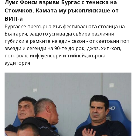
Луис Фонси взриви Бургас с тениска на
Стоичков, Камата му ръкопляскаше от
ВИП-а
Бургас се превърна във фестивалната столица на
България, защото успява да събира различни
публики в рамките на един сезон - от световни поп
звезди и легенди на 90-те до рок, джаз, хип-хоп,
поп-фолк, инфлуенсъри и тийнейджърска
аудитория