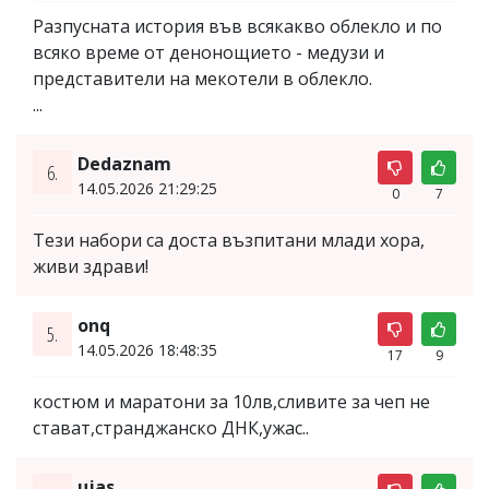
Разпусната история във всякакво облекло и по
всяко време от денонощието - медузи и
представители на мекотели в облекло.
...
Dedaznam
6.
14.05.2026 21:29:25
0
7
Тези набори са доста възпитани млади хора,
живи здрави!
onq
5.
14.05.2026 18:48:35
17
9
костюм и маратони за 10лв,сливите за чеп не
стават,странджанско ДНК,ужас..
ujas