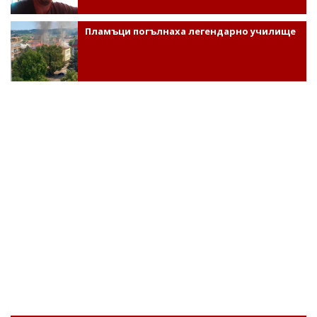
Пламъци погълнаха легендарно училище