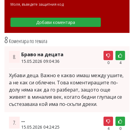
Моля, въведете защитния код
8
Коментара по темата
Браво на децата
8.
15.05.2026 09:04:36
0
4
Хубави деца. Важно е какво имаш между ушите,
а не как си облечен. Това коментиращите по-
долу няма как да го разберат, защото още
живеят в миналия век, когато бедни глупаци се
състезаваха кой има по-скъпи дрехи.
...
7.
15.05.2026 04:24:25
4
0