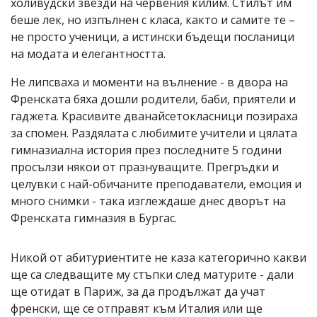
холивудски звезди на червения килим. Стилът им
беше лек, но изпълнен с класа, както и самите те –
не просто ученици, а истински бъдещи посланици
на модата и елегантността.
Не липсваха и моменти на вълнение - в двора на
Френската бяха дошли родители, баби, приятели и
гаджета. Красивите дванайсетокласници позираха
за спомен. Раздялата с любимите учители и цялата
гимназиална история през последните 5 години
просълзи някои от празнуващите. Прегръдки и
целувки с най-обичаните преподаватели, емоция и
много снимки - така изглеждаше днес дворът на
Френската гимназия в Бургас.
Никой от абитуриентите не каза категорично какви
ще са следващите му стъпки след матурите - дали
ще отидат в Париж, за да продължат да учат
френски, ще се отправят към Италия или ще