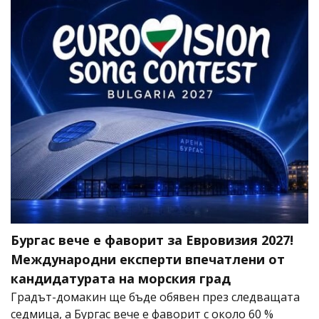
Бургас вече е фаворит за Евровизия 2027!
Международни експерти впечатлени от
кандидатурата на морския град
Градът-домакин ще бъде обявен през следващата
седмица, а Бургас вече е фаворит с около 60 %