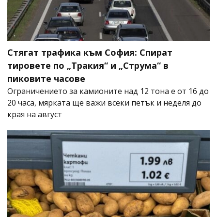
Стягат трафика към София: Спират
тировете по „Тракия“ и „Струма“ в
пиковите часове
Ограничението за камионите над 12 тона е от 16 до
20 часа, мярката ще важи всеки петък и неделя до
края на август