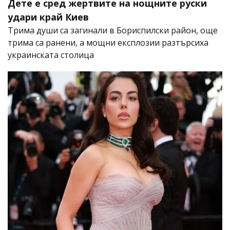
Дете е сред жертвите на нощните руски
удари край Киев
Трима души са загинали в Бориспилски район, още
трима са ранени, а мощни експлозии разтърсиха
украинската столица