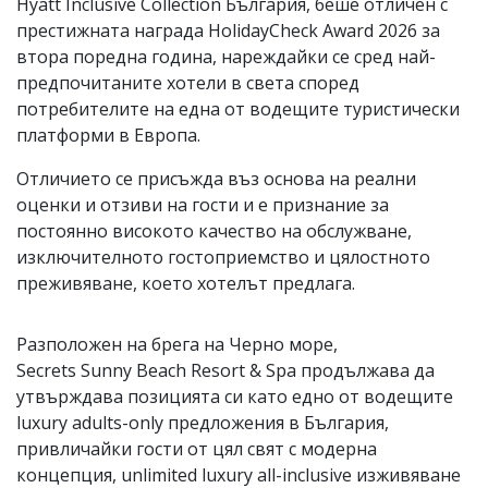
Hyatt Inclusive Collection България, беше отличен с
престижната награда HolidayCheck Award 2026 за
втора поредна година, нареждайки се сред най-
предпочитаните хотели в света според
потребителите на една от водещите туристически
платформи в Европа.
Отличието се присъжда въз основа на реални
оценки и отзиви на гости и е признание за
постоянно високото качество на обслужване,
изключителното гостоприемство и цялостното
преживяване, което хотелът предлага.
Разположен на брега на Черно море,
Secrets Sunny Beach Resort & Spa продължава да
утвърждава позицията си като едно от водещите
luxury adults-only предложения в България,
привличайки гости от цял свят с модерна
концепция, unlimited luxury all-inclusive изживяване