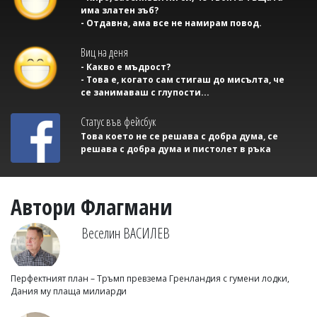
има златен зъб?
- Отдавна, ама все не намирам повод.
Виц на деня
- Какво е мъдрост?
- Това е, когато сам стигаш до мисълта, че
се занимаваш с глупости...
Статус във фейсбук
Това което не се решава с добра дума, се
решава с добра дума и пистолет в ръка
Автори Флагмани
Веселин ВАСИЛЕВ
Перфектният план – Тръмп превзема Гренландия с гумени лодки,
Дания му плаща милиарди