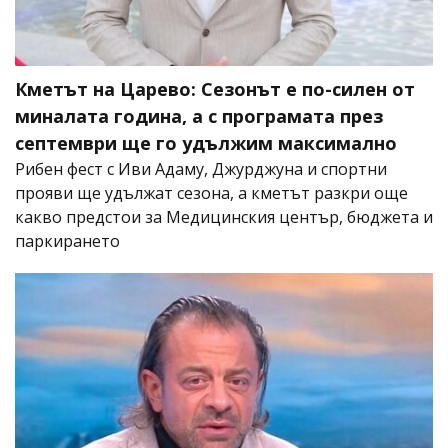
Кметът на Царево: Сезонът е по-силен от
миналата година, а с програмата през
септември ще го удължим максимално
Рибен фест с Иви Адаму, Джурджуна и спортни
прояви ще удължат сезона, а кметът разкри още
какво предстои за Медицинския център, бюджета и
паркирането