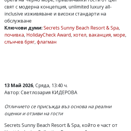
свят с модерна концепция, unlimited luxury all-
Коментарите
под
inclusive изживяване и високи стандарти на
статиите
обслужване
се
Ключови думи:
Secrets Sunny Beach Resort & Spa
,
въвеждат
от
почивка
,
HolidayCheck Award
,
хотел
,
ваканция
,
море
,
читателите
слънчев бряг
,
флагман
и
редакцията
не
носи
отговорност
за
тях!
Ако
13 Май 2026
, Сряда, 13:40 ч.
откриете
обиден
Автор: Светлозария КИДЕРОВА
за
вас
Отличието се присъжда въз основа на реални
коментар,
моля
оценки и отзиви на гости
сигнализирайте
ни!
Secrets Sunny Beach Resort & Spa, който е част от