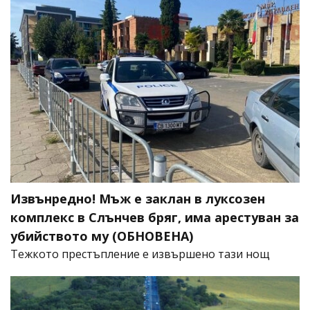
Извънредно! Мъж е заклан в луксозен
комплекс в Слънчев бряг, има арестуван за
убийството му (ОБНОВЕНА)
​Тежкото престъпление е извършено тази нощ