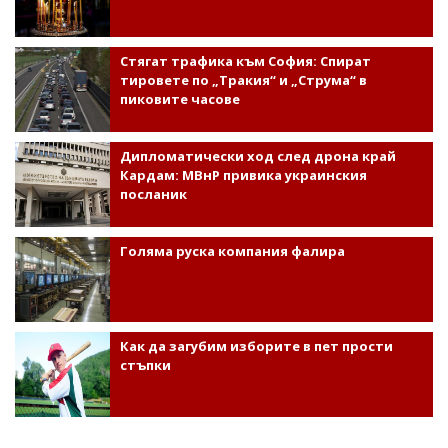
Стягат трафика към София: Спират
тировете по „Тракия“ и „Струма“ в
пиковите часове
Дипломатически ход след дрона край
Кардам: МВнР привика украинския
посланик
Голяма руска компания фалира
Как да загубим изборите в пет прости
стъпки