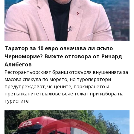
Таратор за 10 евро означава ли скъпо
Черноморие? Вижте отговора от Ричард
Алибегов
Ресторантьорският бранш отхвърля внушенията за
масова спекула по морето, но туроператори
предупреждават, че цените, паркирането и
претъпканите плажове вече тежат при избора на
туристите