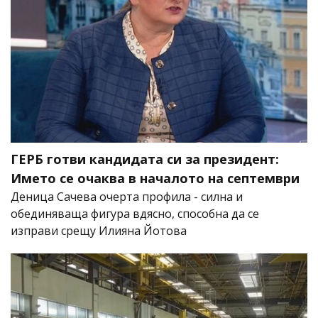
ГЕРБ готви кандидата си за президент:
Името се очаква в началото на септември
Деница Сачева очерта профила - силна и
обединяваща фигура вдясно, способна да се
изправи срещу Илияна Йотова