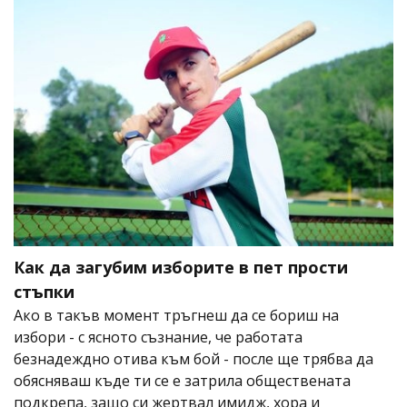
Как да загубим изборите в пет прости
стъпки
Ако в такъв момент тръгнеш да се бориш на
избори - с ясното съзнание, че работата
безнадеждно отива към бой - после ще трябва да
обясняваш къде ти се е затрила обществената
подкрепа, защо си жертвал имидж, хора и