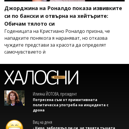
Джорджина на Роналдо показа извивките
си по бански и отвърна на хейтърите:
Обичам тялото си
Годеницата на Кристиано Роналдо призна, че
нападките понякога я нараняват, но отказва
чуждите представи за красота да определят
самочувствието ѝ
Илияна ЙОТОВА, президент
Потресена съм от примитивната
политическа употреба на инцидента с
дрона
Виц на деня
- Киро, забелязъл ли си, че твоята тъщата