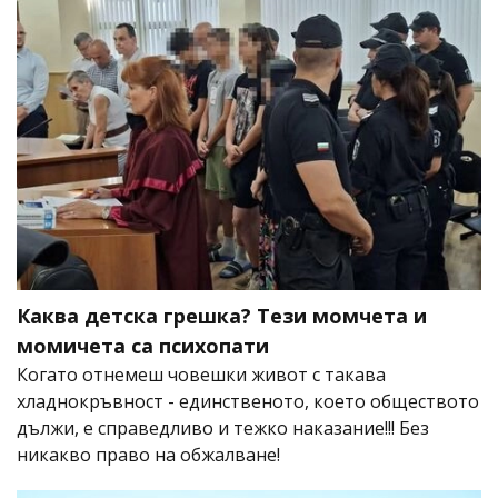
Каква детска грешка? Тези момчета и
момичета са психопати
Когато отнемеш човешки живот с такава
хладнокръвност - единственото, което обществото
дължи, е справедливо и тежко наказание!!! Без
никакво право на обжалване!