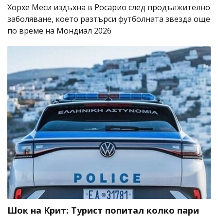
Хорхе Меси издъхна в Росарио след продължително
заболяване, което разтърси футболната звезда още
по време на Мондиал 2026
Шок на Крит: Турист попитал колко пари