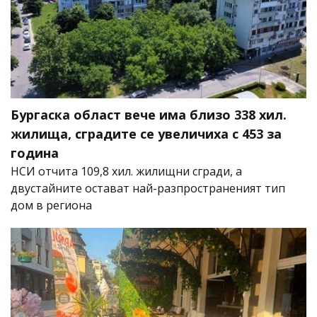
Бургаска област вече има близо 338 хил.
жилища, сградите се увеличиха с 453 за
година
НСИ отчита 109,8 хил. жилищни сгради, а
двустайните остават най-разпространеният тип
дом в региона