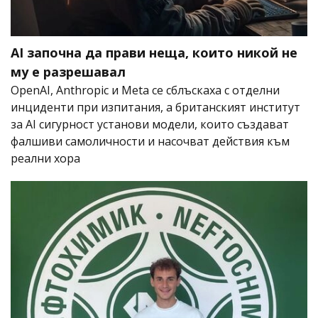
AI започна да прави неща, които никой не
му е разрешавал
OpenAI, Anthropic и Meta се сблъскаха с отделни
инциденти при изпитания, а британският институт
за AI сигурност установи модели, които създават
фалшиви самоличности и насочват действия към
реални хора