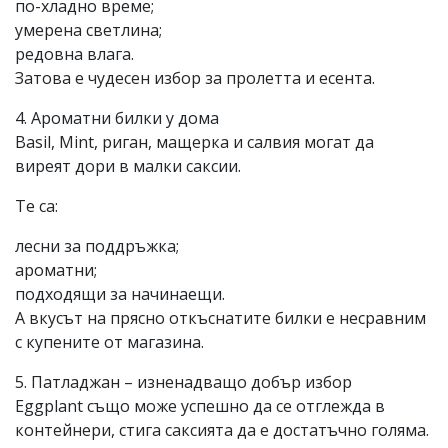
по-хладно време;
умерена светлина;
редовна влага.
Затова е чудесен избор за пролетта и есента.
4. Ароматни билки у дома
Basil, Mint, риган, мащерка и салвия могат да
виреят дори в малки саксии.
Те са:
лесни за поддръжка;
ароматни;
подходящи за начинаещи.
А вкусът на прясно откъснатите билки е несравним
с купените от магазина.
5. Патладжан – изненадващо добър избор
Eggplant също може успешно да се отглежда в
контейнери, стига саксията да е достатъчно голяма.