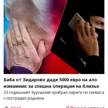
Баба от Зидарово даде 5000 евро на ало
измамник за спешна операция на близък
23-годишният бургазлия прибрал парите по схемата
с пострадал роднина