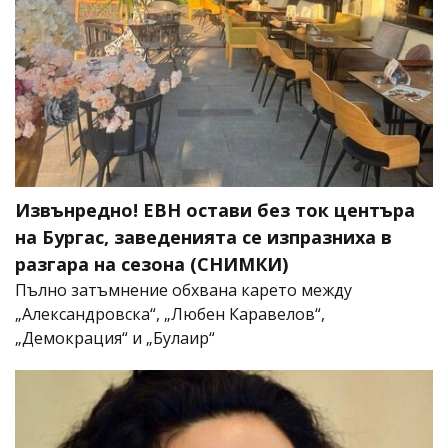
Извънредно! ЕВН остави без ток центъра
на Бургас, заведенията се изпразниха в
разгара на сезона (СНИМКИ)
Пълно затъмнение обхвана карето между
„Александровска“, „Любен Каравелов“,
„Демокрация“ и „Булаир“