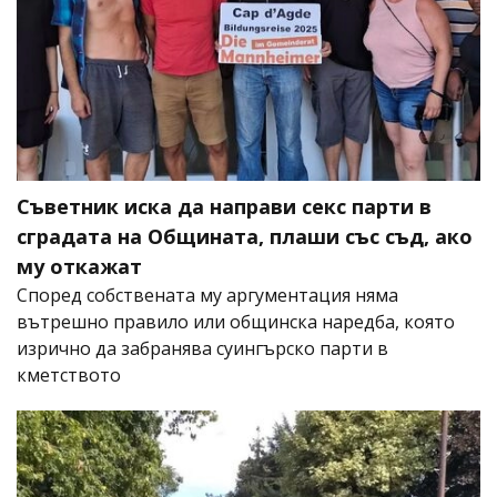
Съветник иска да направи секс парти в
сградата на Общината, плаши със съд, ако
му откажат
Според собствената му аргументация няма
вътрешно правило или общинска наредба, която
изрично да забранява суингърско парти в
кметството