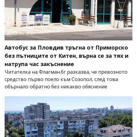
Автобус за Пловдив тръгна от Приморско
без пътниците от Китен, върна се за тях и
натрупа час закъснение
Читателка на Флагман.бг разказва, че превозното
средство първо поело към Созопол, след това
обърнало обратно без никакво обяснение