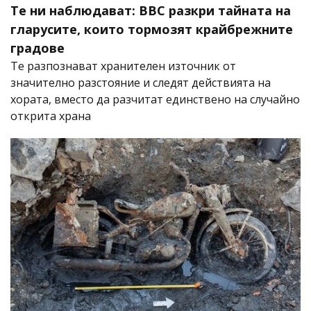
Те ни наблюдават: BBC разкри тайната на
гларусите, които тормозят крайбрежните
градове
Те разпознават хранителен източник от
значително разстояние и следят действията на
хората, вместо да разчитат единствено на случайно
открита храна