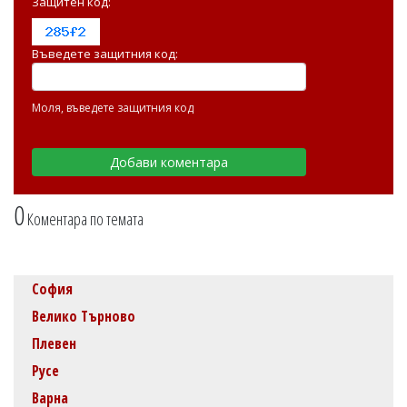
Защитен код:
Въведете защитния код:
Моля, въведете защитния код
0
Коментара по темата
София
Велико Търново
Плевен
Русе
Варна