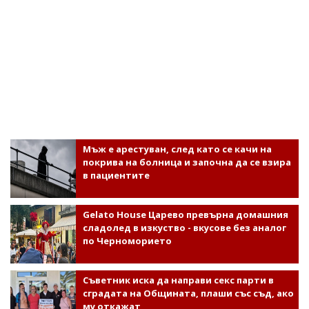
Мъж е арестуван, след като се качи на
покрива на болница и започна да се взира
в пациентите
Gelato House Царево превърна домашния
сладолед в изкуство - вкусове без аналог
по Черноморието
Съветник иска да направи секс парти в
сградата на Общината, плаши със съд, ако
му откажат