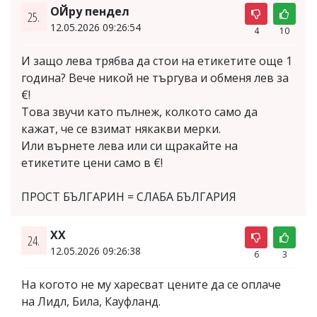
ОЙру пендел
25.
12.05.2026 09:26:54
4
10
И защо лева трябва да стои на етикетите още 1
година? Вече никой не търгува и обменя лев за
€!
Това звучи като пълнеж, колкото само да
кажат, че се взимат някакви мерки.
Или върнете лева или си щракайте на
етикетите цени само в €!
ПРОСТ БЪЛГАРИН = СЛАБА БЪЛГАРИЯ
XX
24.
12.05.2026 09:26:38
6
3
На когото не му харесват цените да се оплаче
на Лидл, Била, Кауфланд.