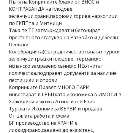
Пътя на Копринките блажи от ВНОС и
КОНТРАБАНДА на плодове,
зеленчуци,храни,парфюми,горива,наркотици
по ГКППта и Митници.
Така пе ТЕ затвърждават и бетонират
престъпното статукво на РазБойко и Дебелян
Пеевски .
Колобрацията(Сътръдничество) внасят турски
зеленчуци гръцки плодове , германско-
испанско замразено свинско НЕотчитат
количества,подправят документи за наличие
пестициди и отрови
Копринките Правят МНОГО ПАРИ
инвестират в ГРЪЦката икономика в ИМОТИ в
Халкидики и яхти в Атина и о-в Евия
Турската Икономика ВЪРВИ и продава
От цялата работа и схема
БГ производство на ХРАНИ е
ликвидирано,сведено до екзистенц