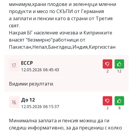
минимум,храни плодове и зеленчуци млечни
продукти и месо по СКЪПИ от Германия
а заплати и пенсии като в страни от Третия
свят.
Накрая БГ население изчезва и Кипринките
внасят "безмирно"работници от
Пакистан,Непал,Банглдеш,Индия,Киргизстан
ЕССР
17.
12.05.2026 06:45:43
2
12
Видими резултати.
До 12
16.
12.05.2026 06:15:37
2
8
Минимална заплата и пенсия можеш да ги
следиш информативно, за да прецениш с колко