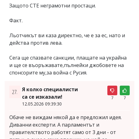
Защото СТЕ неграмотни простаци.
Факт.
Льотчикът ви каза директно, че е за ес, нато и
действа против лева.
Сега ще спазвате санкции, плащате на украйна
и ще се въоръжавате,пълнейки джобовете на
спонсорите му,за война с Русия.
Я колко специалисти
27.
са се изказали!
7
7
12.05.2026 09:39:30
Обаче не виждам някой да е предложил идея.
Диванни експерти. А парламентът и
правителството работят само от 3 дни - от