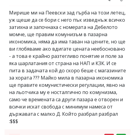
Мирише ми на Пеевски зад гърба на този летец,
уж щеше да се бори с него пък изведнъж всичко
затихна и започнаха с номерата на Дебелото
момче, ще правим комунизъм в пазарна
икономика, няма да има таван на цените, но ще
ви глобяваме ако вдигате цената неебосновано
- а това е крайно разтегливо понятие и поле за
яка шарлатания от страна на НАП и КЗК. И се
пита в задачата кой до скоро беше с магазините
за хората ??? Майко мила в пазарна икономика
ще правите комунистически регулации, явно на
на льотчика му е носталгично по комунизма,
само че времената са други пазара е отворен и
всички искат свобода с минимум намеса от
държавата с малко Д. Който разбрал разбрал
:$$$