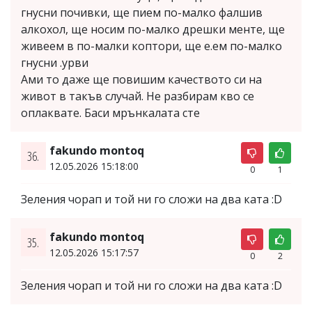
гнусни почивки, ще пием по-малко фалшив
алкохол, ще носим по-малко дрешки менте, ще
живеем в по-малки коптори, ще е.ем по-малко
гнусни .урви
Ами то даже ще повишим качеството си на
живот в такъв случай. Не разбирам кво се
оплаквате. Баси мрънкалата сте
fakundo montoq
36.
12.05.2026 15:18:00
0
1
Зеления чорап и той ни го сложи на два ката :D
fakundo montoq
35.
12.05.2026 15:17:57
0
2
Зеления чорап и той ни го сложи на два ката :D