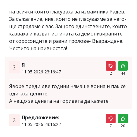
на всички които гласуваха за измамника Радев.
За съжаление, ние, които не гласувахме за него-
ще страдаме с вас. Защото единствените, които
казваха и казват истината са демонизираните
от соросоидите и разни тролове- Възраждане.
Честито на наивността!
Я
3.
11.05.2026 23:16:47
2
44
Яворе преди две години нямаше воина и пак се
вдигаха цените.
А нещо за цената на горивата да кажете
Предложение:
2.
11.05.2026 23:16:22
7
20