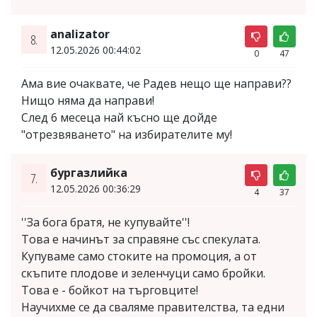
analizator
8.
12.05.2026 00:44:02
0
47
Aма вие очаквате, че Радев нещо ще направи??
Нищо няма да направи!
След 6 месеца най късно ще дойде
"отрезвяването" на избирателите му!
бургазлийка
7.
12.05.2026 00:36:29
4
37
''За бога братя, не купувайте''!
Това е начинът за справяне със спекулата.
Купуваме само стоките на промоция, а от
скъпите плодове и зеленчуци само бройки.
Това е - бойкот на търговците!
Научихме се да сваляме правителства, та едни