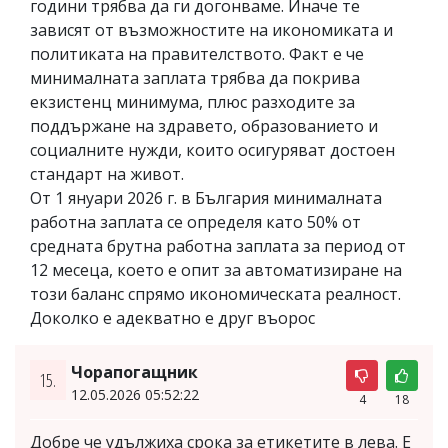
години трябва да ги догонваме. Иначе те
зависят от възможностите на икономиката и
политиката на правителството. Факт е че
минималната заплата трябва да покрива
екзистенц минимума, плюс разходите за
поддържане на здравето, образованието и
социалните нужди, които осигуряват достоен
стандарт на живот.
От 1 януари 2026 г. в България минималната
работна заплата се определя като 50% от
средната брутна работна заплата за период от
12 месеца, което е опит за автоматизиране на
този баланс спрямо икономическата реалност.
Доколко е адекватно е друг въорос
Чорапогащник
15.
12.05.2026 05:52:22
4
18
Добре че удължиха срока за етикетите в лева. Е