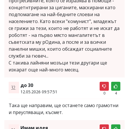
прогресивните, която се изразява в помощи -
концетнтрирани за циганите, маскирани като
подпомагане на най-бедните слоеви на
населението. Като всеки "комунист", младежът
се грижи за тези, които не работят и не искат да
роботят - на първо място мангалитетът в
съветската му рОдина, а после и за всички
панелни мишки, които обсаждат социалните
служби за гювеч...
С такива лайняни мозъци тези другари ще
изкарат още най-много месец.
до 30
32.
12.05.2026 09:57:51
0
4
Така ще направим, ще останете само грамотни
и преуспяващи, късмет.
Имам идея