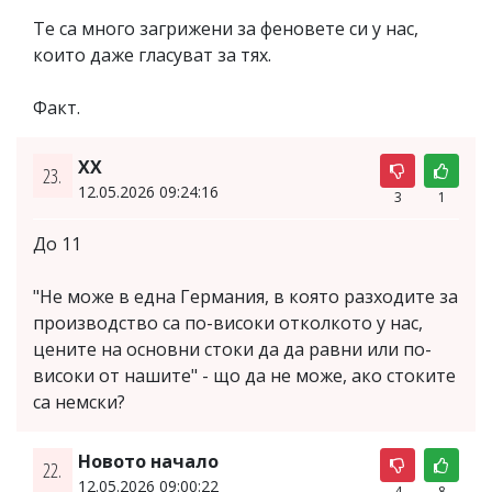
Те са много загрижени за феновете си у нас,
които даже гласуват за тях.
Факт.
XX
23.
12.05.2026 09:24:16
3
1
До 11
"Не може в една Германия, в която разходите за
производство са по-високи отколкото у нас,
цените на основни стоки да да равни или по-
високи от нашите" - що да не може, ако стоките
са немски?
Новото начало
22.
12.05.2026 09:00:22
4
8