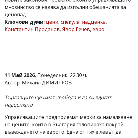
мнозинство се надява да изпълни обещанията за
Коментарите
под
ценопад
статиите
Ключови думи:
цени
,
спекула
,
надценка
,
се
Константин Проданов
,
Явор Гечев
,
евро
въвеждат
от
читателите
и
редакцията
не
носи
отговорност
за
11 Май 2026
, Понеделник, 22:30 ч.
тях!
Автор: Михаил ДИМИТРОВ
Ако
откриете
обиден
Търговците ще имат свобода и да си вдигат
за
надценката
вас
коментар,
Управляващите предприемат мерки за намаляване
моля
сигнализирайте
на цените, които в България галопираха покрай
ни!
въвеждането на еврото. Една от тях е левът да