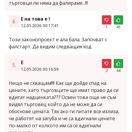
търговци ли няма да фалираме...!!!
Е на това е !
6.
12.05.2026 00:17:41
1
45
Този законопроект е ала бала. Започват с
фалстарт. Да видим следващия ход.
Е
5.
12.05.2026 00:16:59
2
44
Нещо не схващам!!!! Как ще дойде спад на
цените, като търговците ще имат право да си
вдигат надценката??? Освен това още не съм
видял търговец който да не може да си
обоснове цената. Тях ако ги питате все излиза,
че работят на загуба и че са вдигнали цените
по-малко от колкото им са се вдигнали