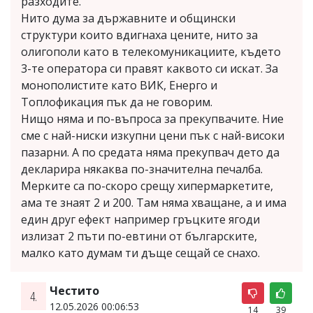
разходите.
Нито дума за държавните и общински
структури които вдигнаха цените, нито за
олигополи като в телекомуникациите, където
3-те оператора си правят каквото си искат. За
монополистите като ВИК, Енерго и
Топлофикация пък да не говорим.
Нищо няма и по-въпроса за прекупвачите. Ние
сме с най-ниски изкупни цени пък с най-високи
пазарни. А по средата няма прекупвач дето да
декларира някаква по-значителна печалба.
Мерките са по-скоро срещу хипермаркетите,
ама те знаят 2 и 200. Там няма хващане, а и има
един друг ефект например гръцките ягоди
излизат 2 пъти по-евтини от българските,
малко като думам ти дъще сещай се снахо.
Честито
4.
12.05.2026 00:06:53
14
39