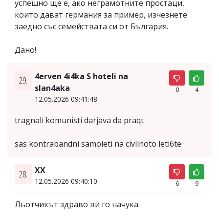
успешно ще е, ако неграмотните простаци,
които дават германия за пример, изчезнете
заедно със семействата си от България.
Дано!
4erven 4i4ka S hoteli na
29.
slan4aka
0
4
12.05.2026 09:41:48
tragnali komunisti darjava da praqt
sas kontrabandni samoleti na civilnoto leti6te
XX
28.
12.05.2026 09:40:10
6
9
Льотчикът здраво ви го начука.