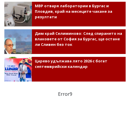
МВР отваря лаборатории в Бургас и
Пловдив, край на месеците чакане за
резултати
Дим край Селиминово: След спирането на
влаковете от София за Бургас, ще остане
ли Сливен без ток
Царево удължава лято 2026 с богат
септемврийски календар
Error9