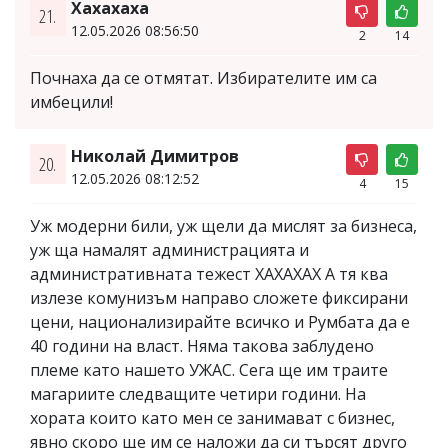
Хахахаха
21.
12.05.2026 08:56:50
2
14
Почнаха да се отмятат. Избирателите им са
имбецили!
Николай Димитров
20.
12.05.2026 08:12:52
4
15
Уж модерни били, уж щели да мислят за бизнеса,
уж ща намалят администрацията и
административната тежест ХАХАХАХ А тя ква
излезе комунизъм направо сложете фиксирани
цени, национализирайте всичко и Румбата да е
40 години на власт. Няма такова заблудено
племе като нашето УЖАС. Сега ще им траите
магариите следващите четири години. На
хората които като мен се занимават с бизнес,
явно скоро ще им се наложи да си търсят друго