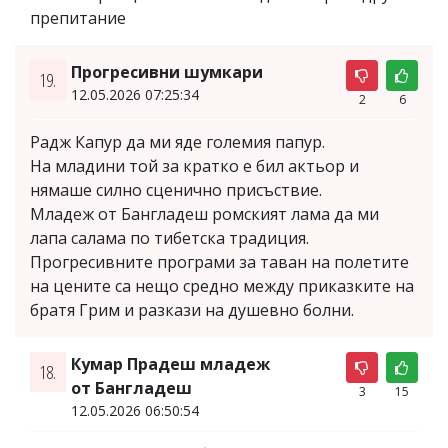
препитание
Прогресивни шумкари
19.
12.05.2026 07:25:34
2
6
Радж Капур да ми яде големия папур.
На младини той за кратко е бил актьор и
нямаше силно сценично присъствие.
Младеж от Бангладеш ромският лама да ми
лапа салама по тибетска традиция.
Прогресивните програми за таван на полетите
на цените са нещо средно между приказките на
братя Грим и разкази на душевно болни.
Кумар Прадеш младеж
18.
от Бангладеш
3
15
12.05.2026 06:50:54