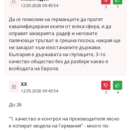
31.
12.05.2026 09:45:54
3
7
Да се помолим на германците да пратят
кавалифицирани екипи от всяка сфера, и да
оправят мизерията. радеф и неговите
палячовци тръгват в грешна посока, накрая ще
ни закарат към изостаналите държави.
България е държавата на глупаците, 3-то
качество общество без да разбере какво е
всободата на Европа.
ХХ
30.
12.05.2026 09:43:54
3
4
До 26
"1. качество и контрол на производителя лесно
е копират модела на Германия" - много по-