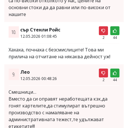
са по-високи отколкото у нас, цените на
основни стоки да да равни или по-високи от
нашите
сър Стенли Ройс
10.
12.05.2026 01:08:45
2
44
Хахаха, почнаха с безсмислиците! Това ми
прилича на отчитане на някаква дейност уж!
Лео
9.
12.05.2026 00:48:26
2
44
Смешници…
Вместо да си оправят неработещата кзк,да
гонят картелите,да стимулират вътрешно
производство с намаляване на
административната тежест,те удължават
етикетите!!!