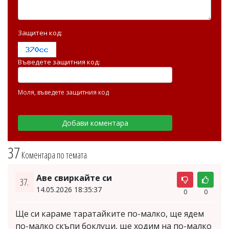
Защитен код:
Въведете защитния код:
Моля, въведете защитния код
37
Коментара по темата
Аве свиркайте си
37.
14.05.2026 18:35:37
0
0
Ще си караме таратайките по-малко, ще ядем
по-малко скъпи боклуци, ще ходим на по-малко