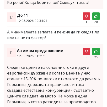
Ко речи? Ко ща борите, ве? Смешук, такъв!
До 11
12.
12.05.2026 02:34:21
1
20
А минималната заплата и пенсия да ги следят ли
или не не са фактор?
Аз имам предложение
11.
12.05.2026 01:21:55
3
25
Следят се цените на основни стоки в други
европейски държави и когато цените у нас
станат с 15-20% по-високи отколкото да речем в
Германия, държавата прави внос и така
създава естествена конкуренция - съответно
цените си идват на място. Не може в една
Германия, в която разходите за производство