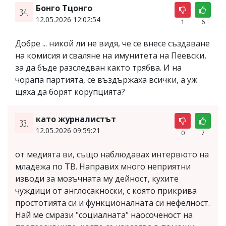
Бонго Тцонго
34.
12.05.2026 12:02:54
1
6
Добре ... никой ли не видя, че се внесе създаване
на комисия и сваляне на имунитета на Пеевски,
за да бъде разследван както трябва. И на
чорапа партията, се въздържаха всички, а уж
щяха да борят корупцията?
като журналистът
33.
12.05.2026 09:59:21
0
7
от медията ви, също наблюдавах интервюто на
младежа по ТВ. Направих много неприятни
изводи за мозъчната му дейност, кухите
чуждици от англосакноски, с която прикрива
простотията си и функционалната си нефелност.
Най ме смрази "социалната" наосоченост на