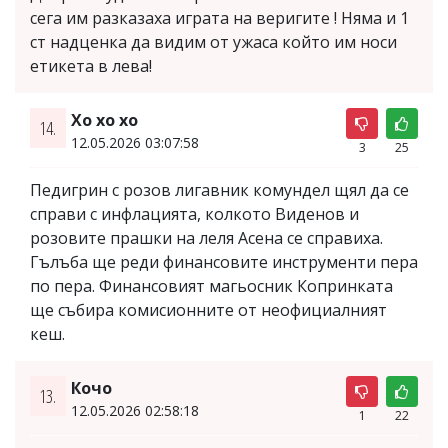
сега им разказаха играта на веригите ! Няма и 1
ст надценка да видим от ужаса който им носи
етикета в лева!
Хо хо хо
14.
12.05.2026 03:07:58
3
25
Педигрин с розов лигавник комундел щял да се
справи с инфлацията, колкото Виденов и
розовите прашки на леля Асена се справиха.
Гълъба ще реди финансовите инструменти пера
по пера. Финансовият магьосник Копринката
ще събира комисионните от неофициалният
кеш.
Кочо
13.
12.05.2026 02:58:18
1
22