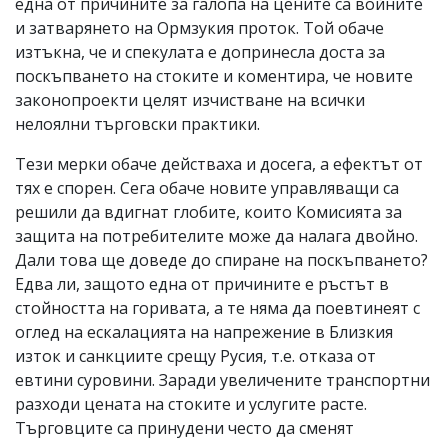
една от причините за галопа на цените са войните
и затварянето на Ормзукия проток. Той обаче
изтъкна, че и спекулата е допринесла доста за
поскъпването на стоките и коментира, че новите
законопроекти целят изчистване на всички
нелоялни търговски практики.
Тези мерки обаче действаха и досега, а ефектът от
тях е спорен. Сега обаче новите управляващи са
решили да вдигнат глобите, които Комисията за
защита на потребителите може да налага двойно.
Дали това ще доведе до спиране на поскъпването?
Едва ли, защото една от причините е ръстът в
стойността на горивата, а те няма да поевтинеят с
оглед на ескалацията на напрежение в Близкия
изток и санкциите срещу Русия, т.е. отказа от
евтини суровини. Заради увеличените транспортни
разходи цената на стоките и услугите расте.
Търговците са принудени често да сменят