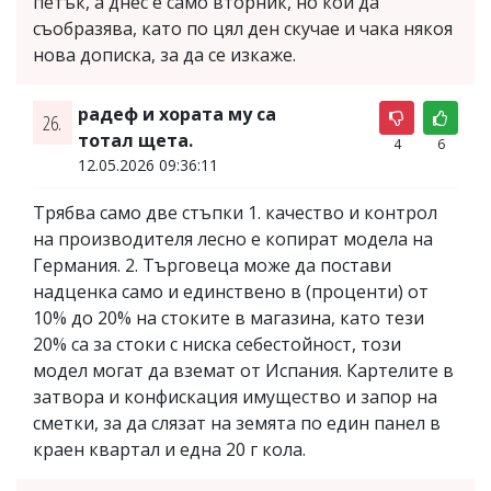
петък, а днес е само вторник, но кой да
съобразява, като по цял ден скучае и чака някоя
нова дописка, за да се изкаже.
радеф и хората му са
26.
тотал щета.
4
6
12.05.2026 09:36:11
Трябва само две стъпки 1. качество и контрол
на производителя лесно е копират модела на
Германия. 2. Търговеца може да постави
надценка само и единствено в (проценти) от
10% до 20% на стоките в магазина, като тези
20% са за стоки с ниска себестойност, този
модел могат да вземат от Испания. Картелите в
затвора и конфискация имущество и запор на
сметки, за да слязат на земята по един панел в
краен квартал и една 20 г кола.