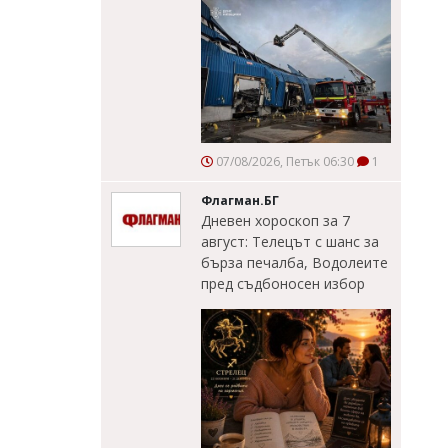
07/08/2026, Петък 06:30
1
Флагман.БГ
Дневен хороскоп за 7
август: Телецът с шанс за
бърза печалба, Водолеите
пред съдбоносен избор