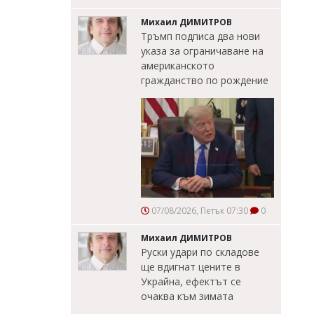
Михаил ДИМИТРОВ
Тръмп подписа два нови
указа за ограничаване на
американското
гражданство по рождение
07/08/2026, Петък 07:30
0
Михаил ДИМИТРОВ
Руски удари по складове
ще вдигнат цените в
Украйна, ефектът се
очаква към зимата