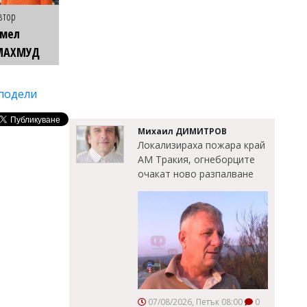
втор
Емел
МАХМУД
подели
Михаил ДИМИТРОВ
Локализираха пожара край
АМ Тракия, огнеборците
очакат ново разпалване
07/08/2026, Петък 08:00
0