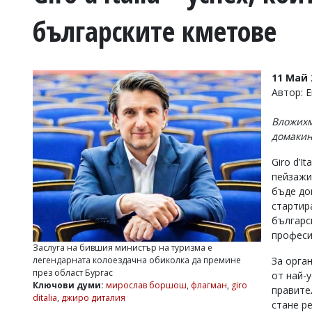
УКРАЙНА
българските кметове
СПОРТ
РАЗСЛЕДВАНЕ
БИЗНЕС
11 Май 
ЮГ
Автор: 
Вложихм
Управители:
домакин
Веселин
Василев,
Giro d’I
email:
пейзажи
v.vasilev@flagman.bg
Катя
бъде до
Касабова,
стартир
еmail:
k.kassabova@flagman.bg
българс
професи
Главен
Заслуга на бившия министър на туризма е
редактор:
легендарната колоездачна обиколка да премине
За орга
Иван
през област Бургас
от най-
Колев,
Ключови думи:
мирослав боршош
,
флагман
,
giro
email:
правите
ditalia
,
джиро диталия
office@flagman.bg
стане р