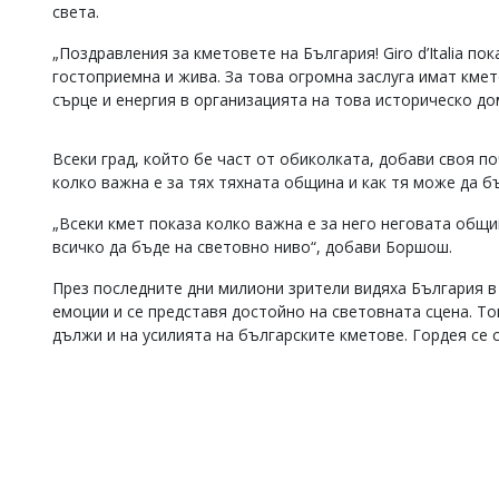
света.
Коментарите
под
„Поздравления за кметовете на България! Giro d’Italia по
статиите
гостоприемна и жива. За това огромна заслуга имат кме
се
сърце и енергия в организацията на това историческо д
въвеждат
от
читателите
Всеки град, който бе част от обиколката, добави своя п
и
колко важна е за тях тяхната община и как тя може да 
редакцията
не
„Всеки кмет показа колко важна е за него неговата общи
носи
отговорност
всичко да бъде на световно ниво“, добави Боршош.
за
тях!
През последните дни милиони зрители видяха България в
Ако
емоции и се представя достойно на световната сцена. Тов
откриете
дължи и на усилията на българските кметове. Гордея се с
обиден
за
вас
коментар,
моля
сигнализирайте
ни!