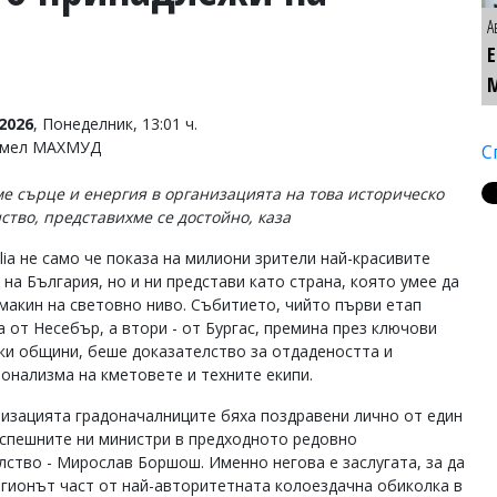
А
2026
, Понеделник, 13:01 ч.
Емел МАХМУД
С
е сърце и енергия в организацията на това историческо
ство, представихме се достойно, каза
talia не само че показа на милиони зрители най-красивите
 на България, но и ни представи като страна, която умее да
макин на световно ниво. Събитието, чийто първи етап
а от Несебър, а втори - от Бургас, премина през ключови
ки общини, беше доказателство за отдадеността и
онализма на кметовете и техните екипи.
низацията градоначалниците бяха поздравени лично от един
успешните ни министри в предходното редовно
лство - Мирослав Боршош. Именно негова е заслугата, за да
егионът част от най-авторитетната колоездачна обиколка в