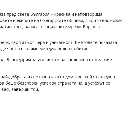
каза пред света България – красива и неповторима,
товете и екипите на българските общини, с които вложихме
омакинство“, написа в социалните мрежи Боршош.
очерк, своя атмосфера и уникалност. Кметовете показаха
бъде част от голямо международно събитие.
на. Благодарим за усилията и за споделеното желание
 най-добрата ѝ светлина – като домакин, който създава
а беше безспорен успех за страната ни, а успехът се
 вас!, завърши той.