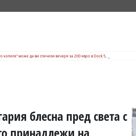
о копеле“ може да ви спечели вечеря за 200 евро в Dock 5, вижте подробн
рия блесна пред света с
ойто принадлежи на