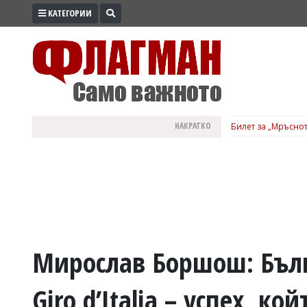
КАТЕГОРИИ
ПРОМО
ЗОНА
ИЗБОРИ
2026
ПРАКТИЧНО
НАКРАТКО
Билет за „Мръснот
КУЛТУРА
ЗДРАВЕ
ПОЛИТИКА
ОБЩИНИ
ОБЩЕСТВО
ЛАЙФСТАЙЛ
Мирослав Боршош: Бълга
ВОЙНАТА
Giro d’Italia – успех, к
В