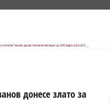
о копеле“ може да ви спечели вечеря за 200 евро в Dock 5, вижте подробн
анов донесе злато за