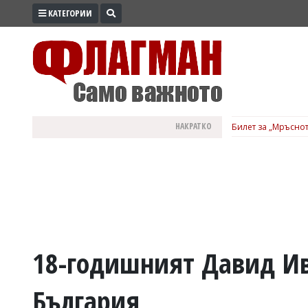
КАТЕГОРИИ
ПРОМО
ЗОНА
ИЗБОРИ
2026
ПРАКТИЧНО
НАКРАТКО
Билет за „Мръснот
КУЛТУРА
ЗДРАВЕ
ПОЛИТИКА
ОБЩИНИ
ОБЩЕСТВО
ЛАЙФСТАЙЛ
18-годишният Давид Ив
ВОЙНАТА
България
В