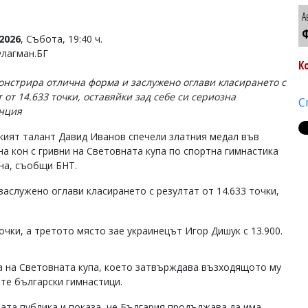
А
Ф
2026
, Събота, 19:40 ч.
Флагман.БГ
К
онстрира отлична форма и заслужено оглави класирането с
 от 14.633 точки, оставяйки зад себе си сериозна
С
нция
кият талант Давид Иванов спечели златния медал във
на кон с гривни на Световната купа по спортна гимнастика
на, съобщи БНТ.
аслужено оглави класирането с резултат от 14.633 точки,
чки, а третото място зае украинецът Игор Дишук с 13.900.
та на Световната купа, което затвърждава възходящото му
те български гимнастици.
ата публика и показа, че България продължава да има