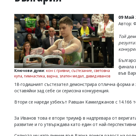
УКРАЙНА
СПОРТ
09 Май 
РАЗСЛЕДВАНЕ
Автор: 
БИЗНЕС
Той дем
ЮГ
резултат
конкуре
Управители:
Българс
Веселин
Василев,
финала 
Ключови думи:
кон с гривни
,
състезание
,
световна
email:
във Вар
купа
,
гимнастика
,
варна
,
златен медал
,
давид иванов
v.vasilev@flagman.bg
Катя
18-годишният състезател демонстрира отлична форма и з
Касабова,
оставяйки зад себе си сериозна конкуренция.
еmail:
k.kassabova@flagman.bg
Втори се нареди узбекът Равшан Камилджанов с 14.166 то
Главен
редактор:
Иван
За Иванов това е втори триумф в надпревара от верига
Колев,
развитие и го утвърждава като един от най-перспективни
email:
office@flagman.bg
Силното му изпълнение във Варна донесе радост на родн