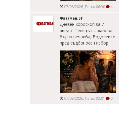
07/08/2026, Петък 06:30
4
Флагман.БГ
Дневен хороскоп за 7
август: Телецът с шанс за
бърза печалба, Водолеите
пред съдбоносен избор
07/08/2026, Петък 03:01
0