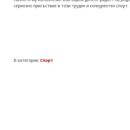
сериозно присъствие в този труден и конкурентен спорт.
Коментарите
под
статиите
се
въвеждат
от
читателите
и
редакцията
не
носи
В категории:
Спорт
отговорност
за
тях!
Ако
откриете
обиден
за
вас
коментар,
моля
сигнализирайте
ни!