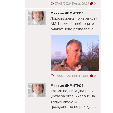
07/08/2026, Петък 09:27
0
Михаил ДИМИТРОВ
Локализираха пожара край
АМ Тракия, огнеборците
очакат ново разпалване
07/08/2026, Петък 08:00
0
Михаил ДИМИТРОВ
Тръмп подписа два нови
указа за ограничаване на
американското
гражданство по рождение