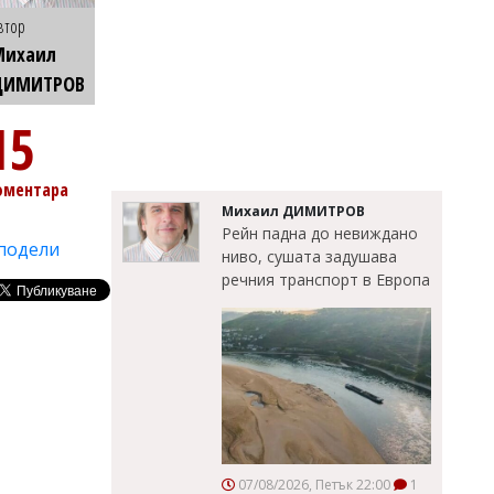
втор
Михаил
ДИМИТРОВ
15
оментара
Михаил ДИМИТРОВ
Рейн падна до невиждано
подели
ниво, сушата задушава
речния транспорт в Европа
07/08/2026, Петък 22:00
1