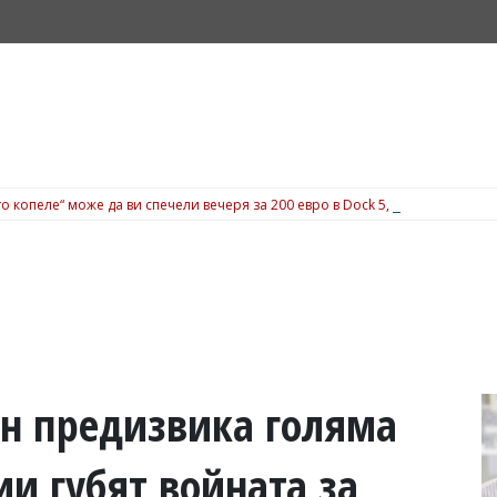
о копеле“ може да ви спечели вечеря за 200 евро в Dock 5, вижте подробн
ан предизвика голяма
и губят войната за