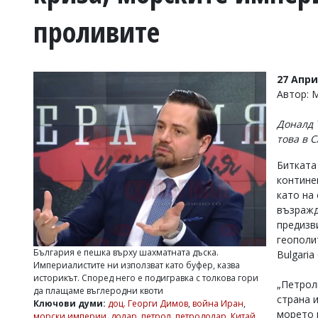
УКРАЙНА
проливите
СПОРТ
РАЗСЛЕДВАНЕ
БИЗНЕС
27 Апри
ЮГ
Автор:
Доналд 
Управители:
това в 
Веселин
Василев,
Битката
email:
контине
v.vasilev@flagman.bg
Катя
като на
Касабова,
възражд
еmail:
k.kassabova@flagman.bg
предизв
геополи
Главен
България е пешка върху шахматната дъска.
Bulgaria
редактор:
Империалистите ни използват като буфер, казва
Иван
историкът. Според него е подигравка с толкова гори
Колев,
„Петрол
да плащаме въглеродни квоти
email:
страна 
Ключови думи:
доц. Георги Димов
,
война Иран
,
office@flagman.bg
морето 
морски империи
,
долар
,
петрол
,
петродолар
,
Китай
,