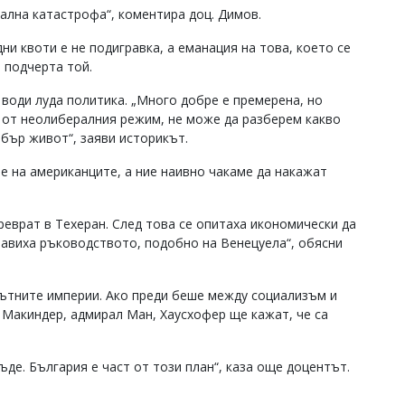
ална катастрофа“, коментира доц. Димов.
ни квоти е не подигравка, а еманация на това, което се
, подчерта той.
води луда политика. „Много добре е премерена, но
 от неолибералния режим, не може да разберем какво
обър живот“, заяви историкът.
е на американците, а ние наивно чакаме да накажат
реврат в Техеран. След това се опитаха икономически да
лавиха ръководството, подобно на Венецуела“, обясни
пътните империи. Ако преди беше между социализъм и
а Макиндер, адмирал Ман, Хаусхофер ще кажат, че са
ъде. България е част от този план“, каза още доцентът.