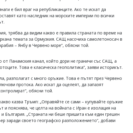
наги е бил враг на републиканците. Ако те искат да
оставят като наследник на морските империи по всички
ът.
ия, трябва да видим какво е правила страната по време на
ъркана темата за Ормузкия. САЩ насочиха самолетоносач в
Арабия – Янбу в Червено море“, обясни той.
 от Панамския канал, който дори не граничи със САЩ, а
ротоците. Това е класическа геополитика“, заяви историкът.
ла, разполагат с много оръжие. Това е пътят през Червено
лючови протока. Ако искат да оцелеят, да запазят
контролират“, обясни той.
какво казва Тръмп: „Оправяйте се сами – купувайте оръжие
ът и пояснява, че целта на войната с Иран е изолация на
на и България. „Страната ни беше пришита към един грешен
уфер заради своето географско разположението“, добави