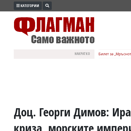
КАТЕГОРИИ
ПРОМО
ЗОНА
ИЗБОРИ
2026
ПРАКТИЧНО
НАКРАТКО
Билет за „Мръснот
КУЛТУРА
ЗДРАВЕ
ПОЛИТИКА
ОБЩИНИ
ОБЩЕСТВО
ЛАЙФСТАЙЛ
Доц. Георги Димов: Ир
ВОЙНАТА
криза, морските импери
В