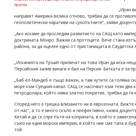
проток
Коментарите
„Иран ви
под
направят Америка велика отново, трябва да се противоп
статиите
геополитически наративи на сухопътните“, заяви доцент
се
въвеждат
„Ако искаме да проследим развитието на САЩ като импер
от
читателите
доктрината Монро. Важни са протоците. Вече стана изт
и
района, за да оцелее едно от пристанищата в Саудитска 
редакцията
не
носи
„Исканията на Тръмп приличат на това Иран да иска нещо
отговорност
Персийския залив винаги е бил на Персия. Битката е за п
за
тях!
„Баб ел-Мандеб е също важен, а там хутите са голяма си
Ако
море към Суецкия канал. САЩ се насочват към тези два к
откриете
петродолара, който няма златно покритие, трябва да ги 
обиден
за
Според него е грешка влизането ни в еврозоната. Вижте 
вас
от нас“, а то е много скъпо и неефективно, казва доцент
коментар,
моля
Китай и да се спре пътя на коприната, в който е замесе
сигнализирайте
съюз на едни морски империи, в който ние сме тапа и б
ни!
той.