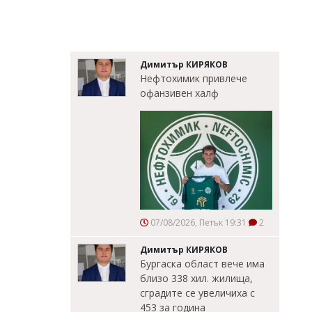
Димитър КИРЯКОВ
Нефтохимик привлече
офанзивен халф
07/08/2026, Петък 19:31
2
Димитър КИРЯКОВ
Бургаска област вече има
близо 338 хил. жилища,
сградите се увеличиха с
453 за година