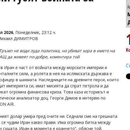
А
л 2026
, Понеделник, 23:12 ч.
 Михаил ДИМИТРОВ
К
Тръмп не води луда политика, но убиват хора в името на
САЩ да живеят по-добре, коментира той
С
 в Иран е част от войната между морските империи и
нталните сили, а ролята в нея на ислямската държава е
 офицер в шахмата. Наследниците на древните перси, които
ат империята си, имат мисията да спрат петрола и да
икат огромна финансова криза. Това каза историкът и
тически анализатор доц. Георги Димов в интервю по
 ON AIR.
ният долар умира пред очите ни. Седнали сме на грешната
и се чудим Иран какво прави. Има огромна битка между
и сушата. Иран в момента е кранчето“, обясни той.