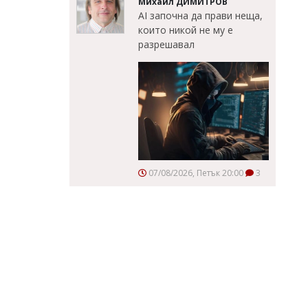
Михаил ДИМИТРОВ
AI започна да прави неща,
които никой не му е
разрешавал
07/08/2026, Петък 20:00
3