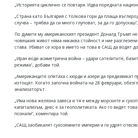
„Историята циклично се повтаря. Идва поредната национ
„Страна като България с толкова гори да плаща въглерод
случва – трябва да си много глуповат, за да го допускаш“
По думите му американският президент Доналд Тръмп не 
човешкия живот няма никаква стойност и ние разглезени
става. Убиват се хора в името на това в САЩ да водят д
„Иран води асиметрична война – удари сателитите, базит
режима“, добави той.
„Американците опитаха с кюрди и азери да предизвикат п
изтощят. Когато започна войната на 28 февруари, обезг
анализаторът.
„Има нова желязна завеса и тя е между морските и сухо
капитализъм, днес е за геополитиката. Ако го видят тов
познали“, коментира той.
„САЩ заобикалят сухоземните империи и ги удрят отвсяк