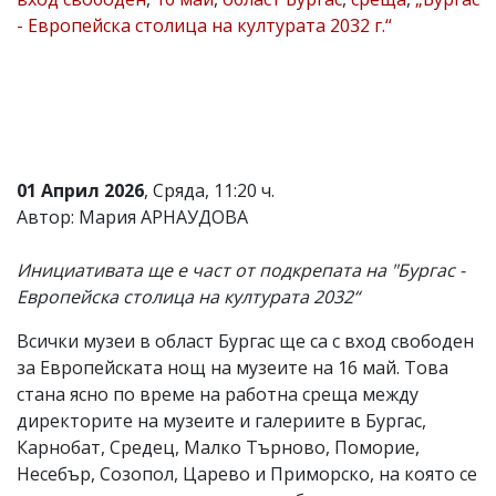
- Европейска столица на културата 2032 г.“
Коментарите
под
статиите
се
въвеждат
от
читателите
и
редакцията
01 Април 2026
, Сряда, 11:20 ч.
не
Автор: Мария АРНАУДОВА
носи
отговорност
за
Инициативата ще е част от подкрепата на "Бургас -
тях!
Европейска столица на културата 2032“
Ако
откриете
Всички музеи в област Бургас ще са с вход свободен
обиден
за
за Европейската нощ на музеите на 16 май. Това
вас
стана ясно по време на работна среща между
коментар,
директорите на музеите и галериите в Бургас,
моля
сигнализирайте
Карнобат, Средец, Малко Търново, Поморие,
ни!
Несебър, Созопол, Царево и Приморско, на която се