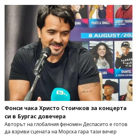
Фонси чака Христо Стоичков за концерта
си в Бургас довечера
Авторът на глобалния феномен Деспасито е готов
да взриви сцената на Морска гара тази вечер