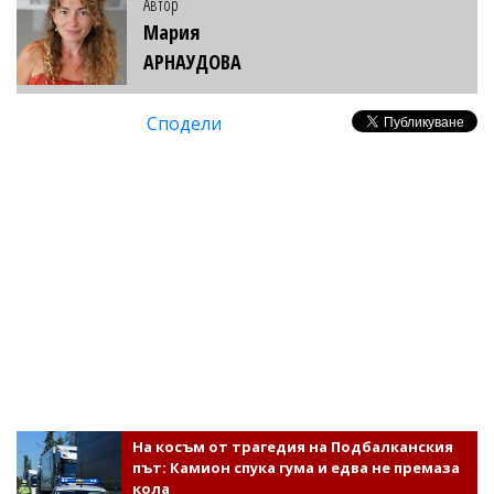
Автор
Мария
АРНАУДОВА
Сподели
На косъм от трагедия на Подбалканския
път: Камион спука гума и едва не премаза
кола