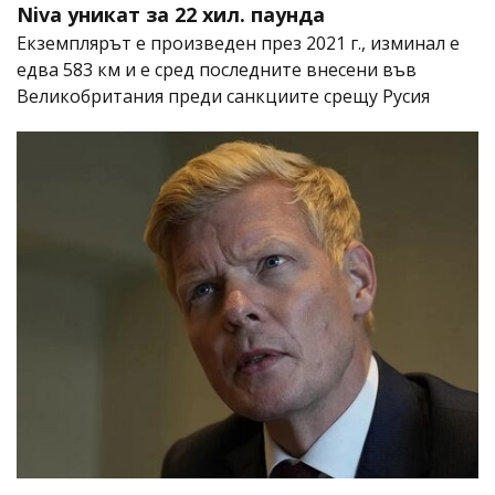
Niva уникат за 22 хил. паунда
Екземплярът е произведен през 2021 г., изминал е
едва 583 км и е сред последните внесени във
Великобритания преди санкциите срещу Русия