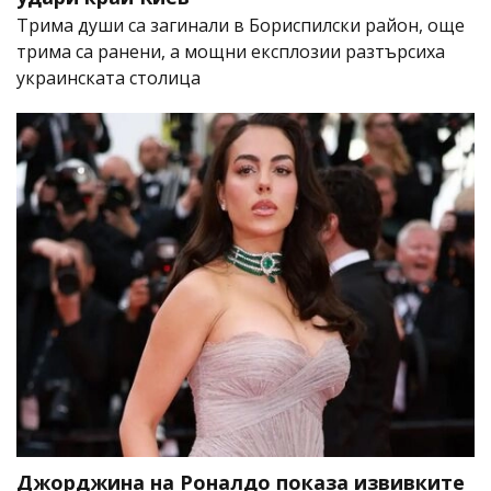
Трима души са загинали в Бориспилски район, още
трима са ранени, а мощни експлозии разтърсиха
украинската столица
Джорджина на Роналдо показа извивките