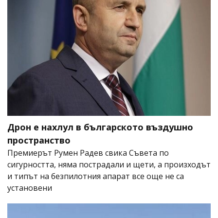
Дрон е нахлул в българското въздушно
пространство
Премиерът Румен Радев свика Съвета по
сигурността, няма пострадали и щети, а произходът
и типът на безпилотния апарат все още не са
установени