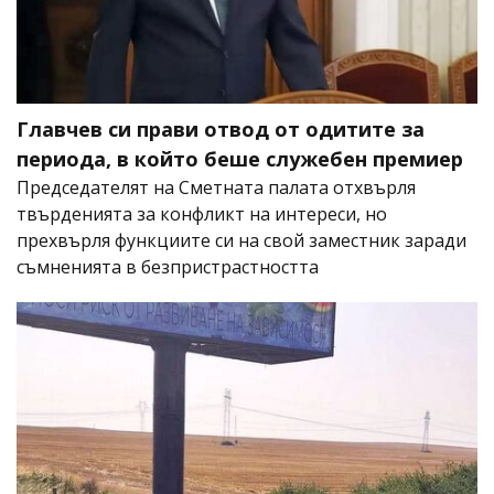
Главчев си прави отвод от одитите за
периода, в който беше служебен премиер
Председателят на Сметната палата отхвърля
твърденията за конфликт на интереси, но
прехвърля функциите си на свой заместник заради
съмненията в безпристрастността