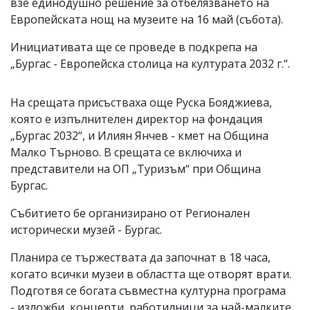
взе единодушно решение за отбелязването на
Европейската нощ на музеите на 16 май (събота).
Инициативата ще се проведе в подкрепа на
„Бургас - Европейска столица на културата 2032 г.“.
На срещата присъстваха още Руска Бояджиева,
която е изпълнителен директор на фондация
„Бургас 2032“, и Илиян Янчев - кмет на Община
Малко Търново. В срещата се включиха и
представители на ОП „Туризъм“ при Община
Бургас.
Събитието бе организирано от Регионален
исторически музей - Бургас.
Планира се тържествата да започнат в 18 часа,
когато всички музеи в областта ще отворят врати.
Подготвя се богата съвместна културна програма
- изложби, концерти, работилници за най-малките,