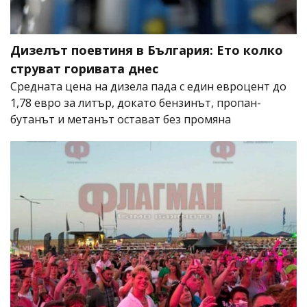
Дизелът поевтиня в България: Ето колко
струват горивата днес
Средната цена на дизела пада с един евроцент до
1,78 евро за литър, докато бензинът, пропан-
бутанът и метанът остават без промяна