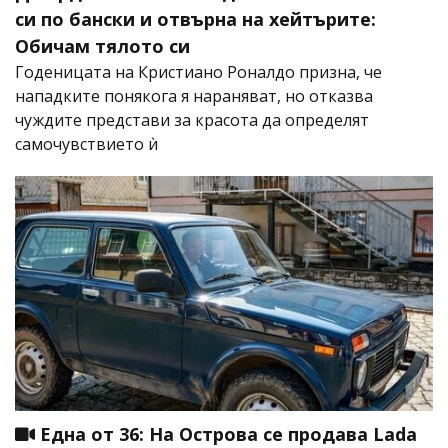
си по бански и отвърна на хейтърите:
Обичам тялото си
Годеницата на Кристиано Роналдо призна, че
нападките понякога я нараняват, но отказва
чуждите представи за красота да определят
самочувствието ѝ
Една от 36: На Острова се продава Lada