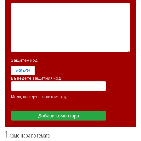
Защитен код:
Въведете защитния код:
Моля, въведете защитния код
1
Коментара по темата