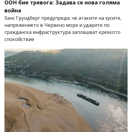
ООН бие тревога: Задава се нова голяма
война
Ханс Грундберг предупреди, че атаките на хусите,
напрежението в Червено море и ударите по
гражданска инфраструктура заплашват крехкото
спокойствие