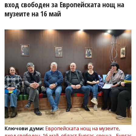
УКРАЙНА
вход свободен за Европейската нощ на
СПОРТ
музеите на 16 май
РАЗСЛЕДВАНЕ
БИЗНЕС
ЮГ
Управители:
Веселин
Василев,
email:
v.vasilev@flagman.bg
Катя
Касабова,
еmail:
k.kassabova@flagman.bg
Главен
редактор:
Иван
Колев,
email:
Ключови думи:
Европейската нощ на музеите
,
office@flagman.bg
вход свободен
,
16 май
,
област Бургас
,
среща
,
„Бургас