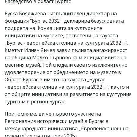
наследство в област Бургас.
Руска Бояджиева - изпълнителен директор на
фондация "Бургас 2032", декларира безусловната
подкрепа на Фондацията за културните
инициативи на музеите, посветени на каузата
„Бургас - европейска столица на културата 2032 г.“.
Кметът Илиян Янчев заяви пълната ангажираност
на община Малко Търново към инициативите на
местния музей. Той сподели своето изключително
удовлетворение от обединението на музеите в
Област Бургас в името на каузата „Бургас
- европейска столица на културата 2032 г.“, както и
от общите инициативи за развитието на културния
туризъм в регион Бургас.
Припомняме, ви че първото участие на
Регионалния исторически музей в Бургас в
международната инициатива „Европейска нощ на
музеите“ се състои през 2005 г..