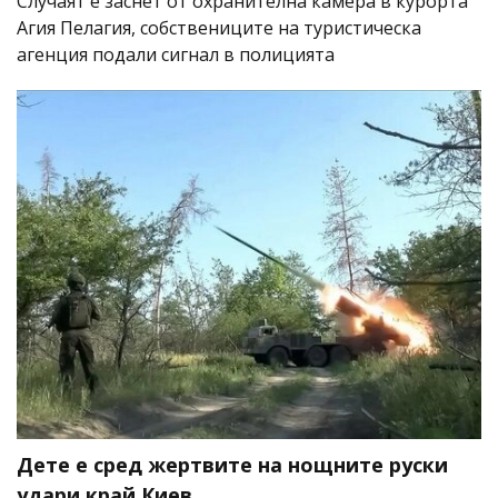
Случаят е заснет от охранителна камера в курорта
Агия Пелагия, собствениците на туристическа
агенция подали сигнал в полицията
Дете е сред жертвите на нощните руски
удари край Киев