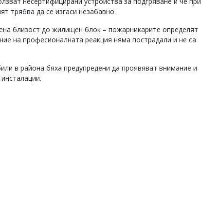
ползват несертифицирани устройства за подгряване и че при
ят трябва да се изгаси незабавно.
ена близост до жилищен блок – пожарникарите определят
ение на професионалната реакция няма пострадали и не са
или в района бяха предупредени да проявяват внимание и
 инсталации.