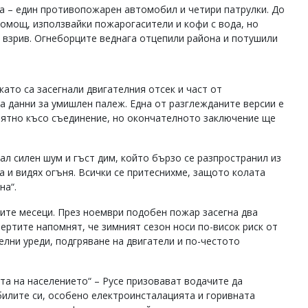
а – един противопожарен автомобил и четири патрулки. До
помощ, използвайки пожарогасители и кофи с вода, но
 взрив. Огнеборците веднага отцепили района и потушили
ато са засегнали двигателния отсек и част от
 данни за умишлен палеж. Една от разглежданите версии е
оятно късо съединение, но окончателното заключение ще
ал силен шум и гъст дим, който бързо се разпространил из
а и видях огъня. Всички се притеснихме, защото колата
на“.
ните месеци. През ноември подобен пожар засегна два
пертите напомнят, че зимният сезон носи по-висок риск от
лни уреди, подгряване на двигатели и по-честото
а на населението“ – Русе призовават водачите да
илите си, особено електроинсталацията и горивната