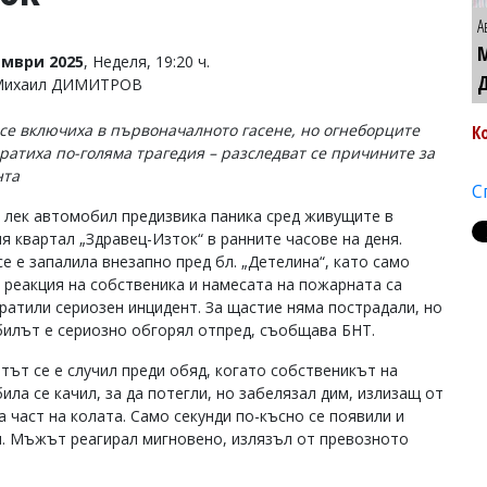
А
ември 2025
, Неделя, 19:20 ч.
 Михаил ДИМИТРОВ
се включиха в първоначалното гасене, но огнеборците
К
ратиха по-голяма трагедия – разследват се причините за
нта
С
 лек автомобил предизвика паника сред живущите в
ия квартал „Здравец-Изток“ в ранните часове на деня.
е е запалила внезапно пред бл. „Детелина“, като само
 реакция на собственика и намесата на пожарната са
ратили сериозен инцидент. За щастие няма пострадали, но
илът е сериозно обгорял отпред, съобщава БНТ.
тът се е случил преди обяд, когато собственикът на
ила се качил, за да потегли, но забелязал дим, излизащ от
а част на колата. Само секунди по-късно се появили и
. Мъжът реагирал мигновено, излязъл от превозното