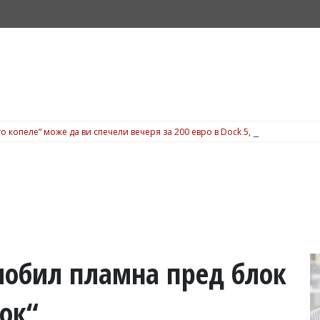
о копеле“ може да ви спечели вечеря за 200 евро в Dock 5, вижте подробн
мобил пламна пред блок
ок“