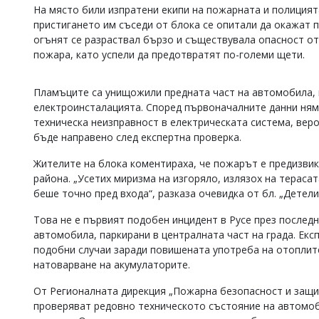
На място били изпратени екипи на пожарната и полицият
Коментарите
пристигането им съседи от блока се опитали да окажат 
под
огънят се разраствал бързо и съществувала опасност от
статиите
се
пожара, като успели да предотвратят по-големи щети.
въвеждат
от
Пламъците са унищожили предната част на автомобила, к
читателите
и
електроинсталацията. Според първоначалните данни няма
редакцията
техническа неизправност в електрическата система, вер
не
бъде направено след експертна проверка.
носи
отговорност
Жителите на блока коментираха, че пожарът е предизвик
за
района. „Усетих миризма на изгоряло, излязох на терасат
тях!
беше точно пред входа“, разказа очевидка от бл. „Детели
Ако
откриете
Това не е първият подобен инцидент в Русе през послед
обиден
за
автомобила, паркирани в централната част на града. Екс
вас
подобни случаи заради повишената употреба на отоплите
коментар,
натоварване на акумулаторите.
моля
сигнализирайте
От Регионалната дирекция „Пожарна безопасност и защит
ни!
проверяват редовно техническото състояние на автомоб