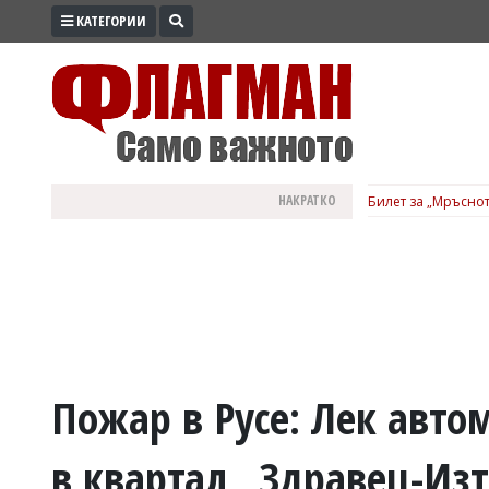
КАТЕГОРИИ
ПРОМО
ЗОНА
ИЗБОРИ
2026
ПРАКТИЧНО
НАКРАТКО
Билет за „Мръснот
КУЛТУРА
ЗДРАВЕ
ПОЛИТИКА
ОБЩИНИ
ОБЩЕСТВО
ЛАЙФСТАЙЛ
Пожар в Русе: Лек авто
ВОЙНАТА
в квартал „Здравец-Изт
В