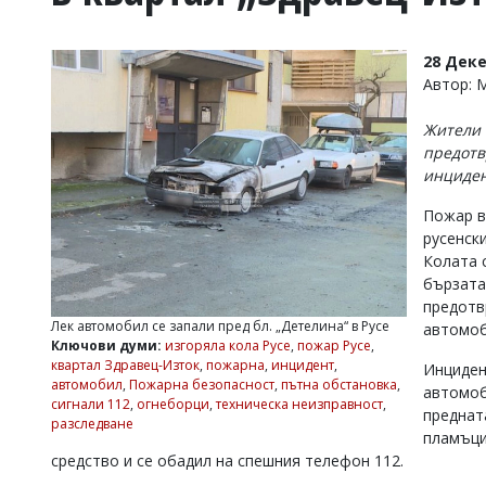
УКРАЙНА
СПОРТ
28 Дек
РАЗСЛЕДВАНЕ
Автор:
БИЗНЕС
Жители 
ЮГ
предотв
инциде
Управители:
Пожар в
Веселин
Василев,
русенск
email:
Колата с
v.vasilev@flagman.bg
бързата
Катя
предотв
Касабова,
Лек автомобил се запали пред бл. „Детелина“ в Русе
автомоб
еmail:
k.kassabova@flagman.bg
Ключови думи:
изгоряла кола Русе
,
пожар Русе
,
квартал Здравец-Изток
,
пожарна
,
инцидент
,
Инциден
Главен
автомобил
,
Пожарна безопасност
,
пътна обстановка
,
автомоб
редактор:
сигнали 112
,
огнеборци
,
техническа неизправност
,
Иван
преднат
разследване
Колев,
пламъци
email:
средство и се обадил на спешния телефон 112.
office@flagman.bg