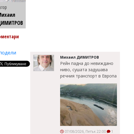
втор
Михаил
ДИМИТРОВ
оментари
подели
Михаил ДИМИТРОВ
Рейн падна до невиждано
ниво, сушата задушава
речния транспорт в Европа
07/08/2026, Петък 22:00
1