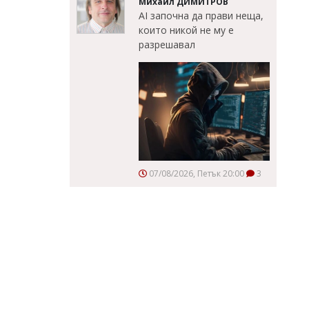
Михаил ДИМИТРОВ
AI започна да прави неща,
които никой не му е
разрешавал
07/08/2026, Петък 20:00
3