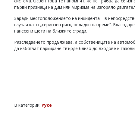
система. Освен това те напомнят, че не трябва да се из
първи признаци на дим или миризма на изгоряло двигател
Заради местоположението на инцидента – в непосредств
случая като „сериозен риск, овладян навреме“. Благодар
нанесени щети на близките сгради.
Разследването продължава, а собствениците на автомоб
да избягват паркиране твърде близо до входове и газови
В категории:
Русе