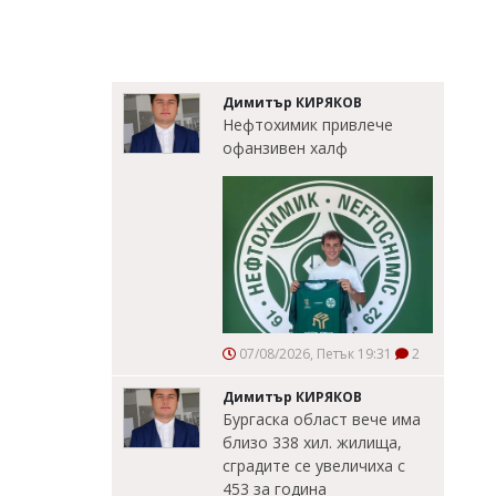
Димитър КИРЯКОВ
Нефтохимик привлече
офанзивен халф
07/08/2026, Петък 19:31
2
Димитър КИРЯКОВ
Бургаска област вече има
близо 338 хил. жилища,
сградите се увеличиха с
453 за година