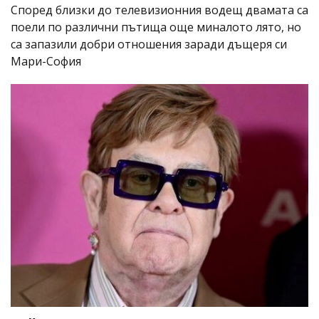
Според близки до телевизионния водещ двамата са
поели по различни пътища още миналото лято, но
са запазили добри отношения заради дъщеря си
Мари-София