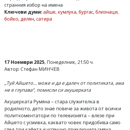
странния избор на имена
Коментарите
Ключови думи:
айше
,
кумлука
,
бургас
,
близнаци
,
под
статиите
бойко
,
делян
,
сатира
се
въвеждат
от
читателите
и
редакцията
не
носи
17 Ноември 2025
, Понеделник, 21:50 ч.
отговорност
Автор: Стефан МИНЧЕВ
за
тях!
Ако
„Туй Айшето… може и да е далеч от политиката, ама
откриете
не е глупава“, помисли си акушерката
обиден
за
вас
Акушерката Румяна – стара служителка в
коментар,
родилното, дето знае повече за живота от всички
моля
политкоментатори по телевизията – влезе при
сигнализирайте
ни!
Айшето с усмивка, каквато човек придобива само
след три кафета и успешно приключила смяна.