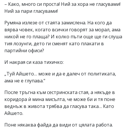
– Како, много си проста! Ний за хора не гласувами!
Ний за пари гласувами!
Румяна излезе от стаята замислена. На кого да
вярва човек, когато всички говорят за морал, ама
никой не го плаща? И колко пъти още ще ги слуша
тия лозунги, дето ги сменят като плакати в
партийни офиси?
И накрая си каза тихичко:
„Туй Айшето… може и да е далеч от политиката,
ама не е глупава.“
После тръгна към сестринската стая, а някъде в
коридора ѝ мина мисълта, че може би и тя поне
веднъж в живота трябва да гласува така… Като
Айшето.
Поне някаква файда да види от цялата работа.