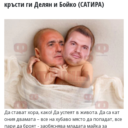
УКРАЙНА
кръсти ги Делян и Бойко (САТИРА)
СПОРТ
РАЗСЛЕДВАНЕ
БИЗНЕС
ЮГ
Управители:
Веселин
Василев,
email:
v.vasilev@flagman.bg
Катя
Касабова,
еmail:
k.kassabova@flagman.bg
Главен
редактор:
Иван
Да стават хора, како! Да успеят в живота. Да са кат
Колев,
ония двамата – все на хубаво място да попадат, все
email:
office@flagman.bg
пари да броят - заобяснява младата майка за