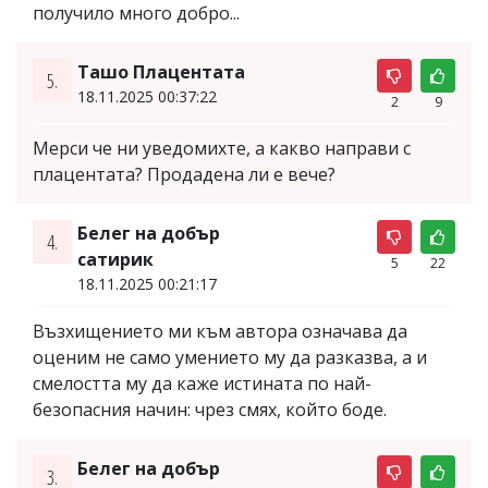
получило много добро...
Ташо Плацентата
5.
18.11.2025 00:37:22
2
9
Мерси че ни уведомихте, а какво направи с
плацентата? Продадена ли е вече?
Белег на добър
4.
сатирик
5
22
18.11.2025 00:21:17
Възхищението ми към автора означава да
оценим не само умението му да разказва, а и
смелостта му да каже истината по най-
безопасния начин: чрез смях, който боде.
Белег на добър
3.