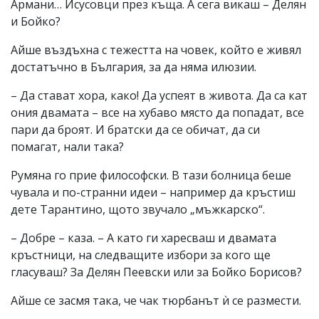
Армани… Исусовци през къща. А сега викаш – Делян
и Бойко?
Айше въздъхна с тежестта на човек, който е живял
достатъчно в България, за да няма илюзии.
– Да стават хора, како! Да успеят в живота. Да са кат
ония двамата – все на хубаво място да попадат, все
пари да броят. И братски да се обичат, да си
помагат, нали така?
Румяна го прие философски. В тази болница беше
чувала и по-странни идеи – например да кръстиш
дете Тарантино, щото звучало „мъжкарско“.
– Добре – каза. – А като ги харесваш и двамата
кръстници, на следващите избори за кого ще
гласуваш? За Делян Пеевски или за Бойко Борисов?
Айше се засмя така, че чак тюрбанът ѝ се размести.