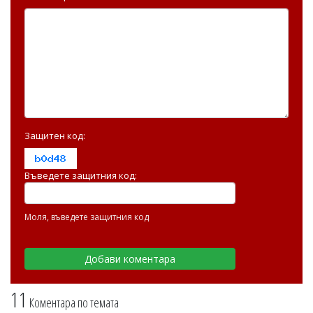
Защитен код:
Въведете защитния код:
Моля, въведете защитния код
11
Коментара по темата