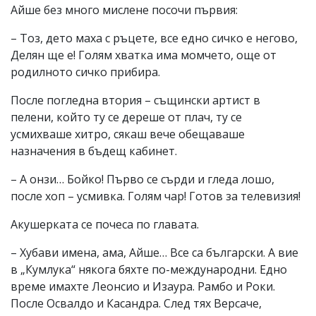
Айше без много мислене посочи първия:
– Тоз, дето маха с ръцете, все едно сичко е негово,
Делян ще е! Голям хватка има момчето, още от
родилното сичко прибира.
После погледна втория – същински артист в
пелени, който ту се дереше от плач, ту се
усмихваше хитро, сякаш вече обещаваше
назначения в бъдещ кабинет.
– А онзи… Бойко! Първо се сърди и гледа лошо,
после хоп – усмивка. Голям чар! Готов за телевизия!
Акушерката се почеса по главата.
– Хубави имена, ама, Айше… Все са български. А вие
в „Кумлука“ някога бяхте по-международни. Едно
време имахте Леонсио и Изаура. Рамбо и Роки.
После Освалдо и Касандра. След тях Версаче,