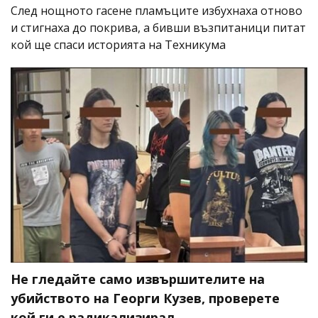
След нощното гасене пламъците избухнаха отново
и стигнаха до покрива, а бивши възпитаници питат
кой ще спаси историята на Техникума
Не гледайте само извършителите на
убийството на Георги Кузев, проверете
кой ги е радикализирал