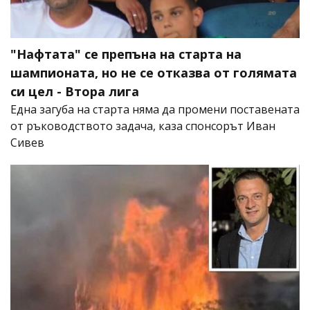
"Нафтата" се препъна на старта на
шампионата, но не се отказва от голямата
си цел - Втора лига
Една загуба на старта няма да промени поставената
от ръководството задача, каза спонсорът Иван
Сивев