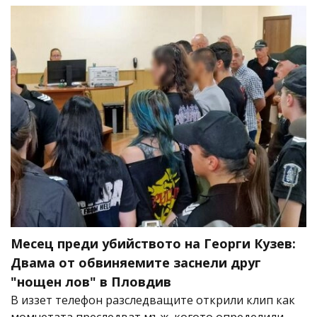
Месец преди убийството на Георги Кузев:
Двама от обвиняемите заснели друг
"нощен лов" в Пловдив
В иззет телефон разследващите открили клип как
момчетата преследват мъж, когото определили