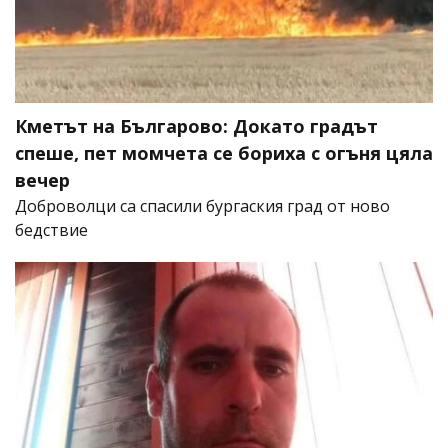
Кметът на Българово: Докато градът
спеше, пет момчета се бориха с огъня цяла
вечер
Доброволци са спасили бургаския град от ново
бедствие