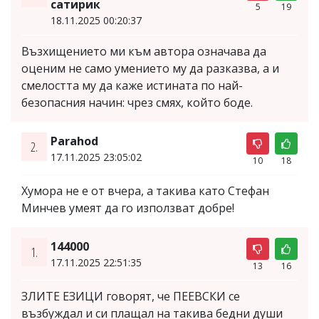
сатирик
5
19
18.11.2025 00:20:37
Възхищението ми към автора означава да
оценим не само умението му да разказва, а и
смелостта му да каже истината по най-
безопасния начин: чрез смях, който боде.
Parahod
2.
17.11.2025 23:05:02
10
18
Хумора не е от вчера, а такива като Стефан
Минчев умеят да го използват добре!
144000
1.
17.11.2025 22:51:35
13
16
ЗЛИТЕ ЕЗИЦИ говорят, че ПЕЕВСКИ се
възбуждал и си плащал на такива бедни души