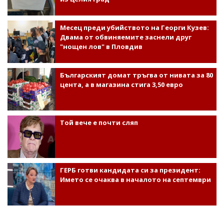
Месец преди убийството на Георги Кузев:
Двама от обвиняемите заснели друг
"нощен лов" в Пловдив
Българският домат тръгва от нивата за 80
цента, а в магазина стига 3,50 евро
Той вече е почти сляп
ГЕРБ готви кандидата си за президент:
Името се очаква в началото на септември