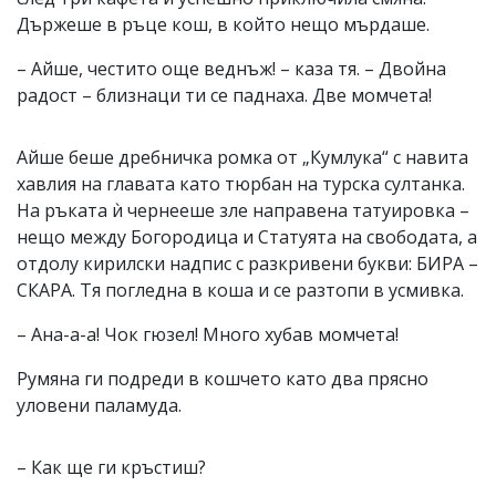
Държеше в ръце кош, в който нещо мърдаше.
– Айше, честито още веднъж! – каза тя. – Двойна
радост – близнаци ти се паднаха. Две момчета!
Айше беше дребничка ромка от „Кумлука“ с навита
хавлия на главата като тюрбан на турска султанка.
На ръката ѝ чернееше зле направена татуировка –
нещо между Богородица и Статуята на свободата, а
отдолу кирилски надпис с разкривени букви: БИРА –
СКАРА. Тя погледна в коша и се разтопи в усмивка.
– Ана-а-а! Чок гюзел! Много хубав момчета!
Румяна ги подреди в кошчето като два прясно
уловени паламуда.
– Как ще ги кръстиш?