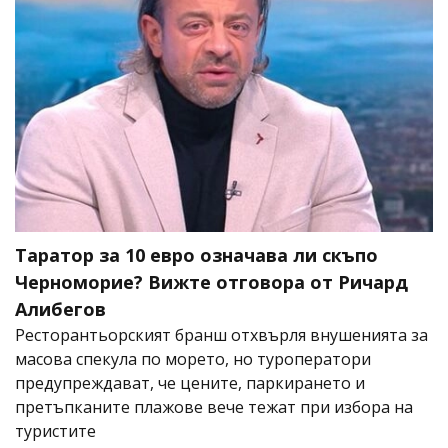
Таратор за 10 евро означава ли скъпо
Черноморие? Вижте отговора от Ричард
Алибегов
Ресторантьорският бранш отхвърля внушенията за
масова спекула по морето, но туроператори
предупреждават, че цените, паркирането и
претъпканите плажове вече тежат при избора на
туристите