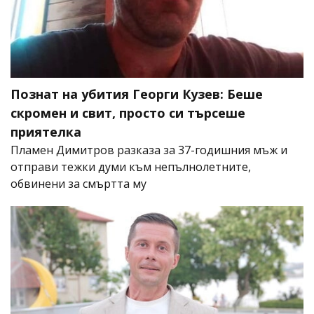
Познат на убития Георги Кузев: Беше
скромен и свит, просто си търсеше
приятелка
Пламен Димитров разказа за 37-годишния мъж и
отправи тежки думи към непълнолетните,
обвинени за смъртта му