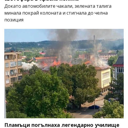
Докато автомобилите чакали, зелената талига
минала покрай колоната и стигнала до челна
позиция
Пламъци погълнаха легендарно училище