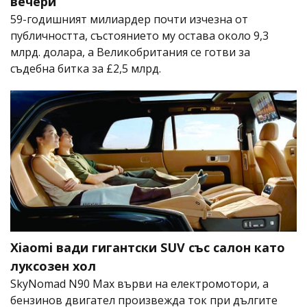
вечери
59-годишният милиардер почти изчезна от
публичността, състоянието му остава около 9,3
млрд. долара, а Великобритания се готви за
съдебна битка за £2,5 млрд.
Xiaomi вади гигантски SUV със салон като
луксозен хол
SkyNomad N90 Max върви на електромотори, а
бензинов двигател произвежда ток при дългите