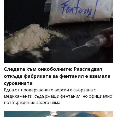
Следата към онкоболните: Разследват
откъде фабриката за фентанил е вземала
суровината
Една от проверяваните версии е свързана с
медикаменти, съдържащи фентанил, но официално
потвърждение засега няма