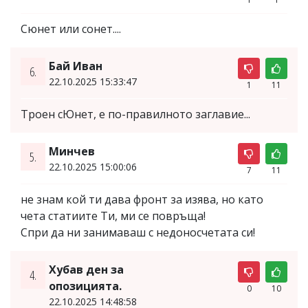
Сюнет или сонет....
Бай Иван
6.
22.10.2025 15:33:47
1
11
Троен сЮнет, е по-правилното заглавие...
Минчев
5.
22.10.2025 15:00:06
7
11
не знам кой ти дава фронт за изява, но като
чета статиите Ти, ми се повръща!
Спри да ни занимаваш с недоносчетата си!
Хубав ден за
4.
опозицията.
0
10
22.10.2025 14:48:58