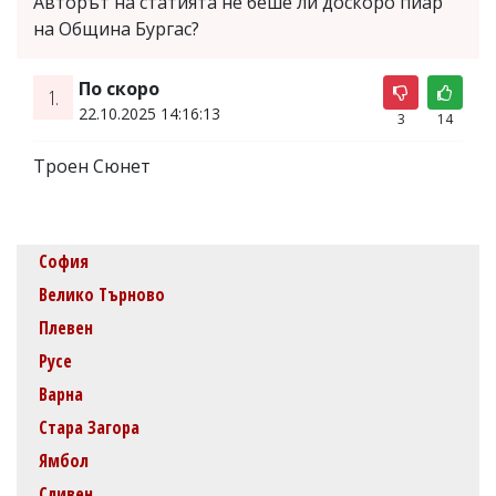
Авторът на статията не беше ли доскоро пиар
на Община Бургас?
По скоро
1.
22.10.2025 14:16:13
3
14
Троен Сюнет
София
Велико Търново
Плевен
Русе
Варна
Стара Загора
Ямбол
Сливен