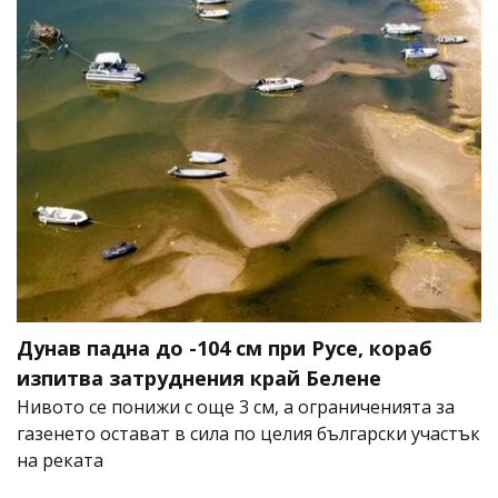
Дунав падна до -104 см при Русе, кораб
изпитва затруднения край Белене
Нивото се понижи с още 3 см, а ограниченията за
газенето остават в сила по целия български участък
на реката