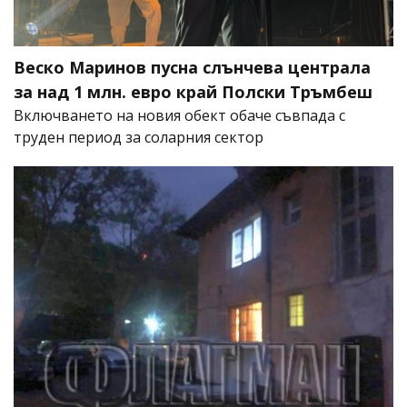
Веско Маринов пусна слънчева централа
за над 1 млн. евро край Полски Тръмбеш
Включването на новия обект обаче съвпада с
труден период за соларния сектор