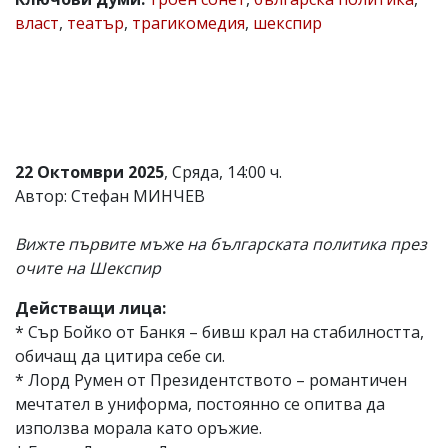
власт
,
театър
,
трагикомедия
,
шекспир
Коментарите
под
статиите
се
въвеждат
от
читателите
и
редакцията
22 Октомври 2025
, Сряда, 14:00 ч.
не
Автор: Стефан МИНЧЕВ
носи
отговорност
за
Вижте първите мъже на българската политика през
тях!
очите на Шекспир
Ако
откриете
Действащи лица:
обиден
за
* Сър Бойко от Банкя – бивш крал на стабилността,
вас
обичащ да цитира себе си.
коментар,
* Лорд Румен от Президентството – романтичен
моля
сигнализирайте
мечтател в униформа, постоянно се опитва да
ни!
използва морала като оръжие.