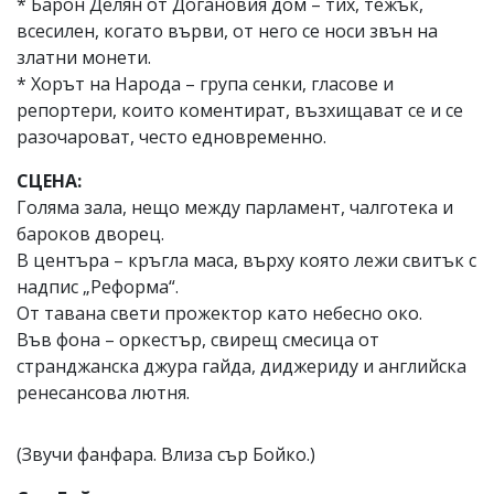
* Барон Делян от Догановия дом – тих, тежък,
всесилен, когато върви, от него се носи звън на
златни монети.
* Хорът на Народа – група сенки, гласове и
репортери, които коментират, възхищават се и се
разочароват, често едновременно.
СЦЕНА:
Голяма зала, нещо между парламент, чалготека и
бароков дворец.
В центъра – кръгла маса, върху която лежи свитък с
надпис „Реформа“.
От тавана свети прожектор като небесно око.
Във фона – оркестър, свирещ смесица от
странджанска джура гайда, диджериду и английска
ренесансова лютня.
(Звучи фанфара. Влиза сър Бойко.)