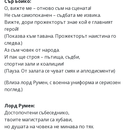
Сър Бойко:
О, вижте ме – отново съм на сцената!
Не съм самопоканен – съдбата ме извика.
Вижте, дори прожекторът знае кой е главният
герой!
(Показва към тавана. Прожекторът наистина го
следва.)
Аз съм човек от народа.
И пак ще строя – пътища, съдби,
спортни зали и коалиции!
(Пауза. От залата се чуват смях и аплодисменти)
(Влиза лорд Румен, с военна униформа и сериозен
поглед.)
Лорд Румен:
Достопочтени събеседнико,
твоите магистрали са хубави,
но душата на човека не минава по тях.