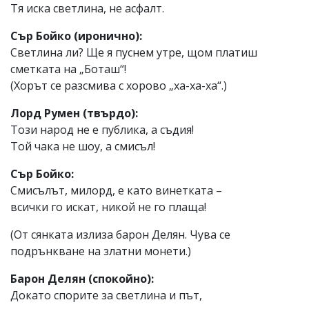
Тя иска светлина, не асфалт.
Сър Бойко (иронично):
Светлина ли? Ще я пуснем утре, щом платиш
сметката на „Боташ“!
(Хорът се разсмива с хорово „ха-ха-ха“.)
Лорд Румен (твърдо):
Този народ не е публика, а съдия!
Той чака не шоу, а смисъл!
Сър Бойко:
Смисълът, милорд, е като винетката –
всички го искат, никой не го плаща!
(От сянката излиза барон Делян. Чува се
подрънкване на златни монети.)
Барон Делян (спокойно):
Докато спорите за светлина и път,