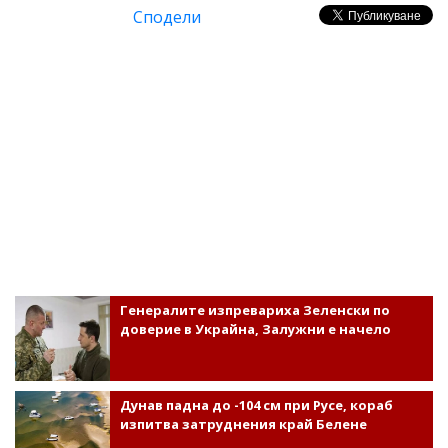
Сподели
Генералите изпревариха Зеленски по
доверие в Украйна, Залужни е начело
Дунав падна до -104 см при Русе, кораб
изпитва затруднения край Белене