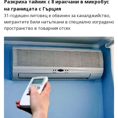
Разкриха тайник с 8 иракчани в микробус
на границата с Гърция
31-годишен литовец е обвинен за каналджийство,
мигрантите били натъпкани в специално изградено
пространство в товарния отсек