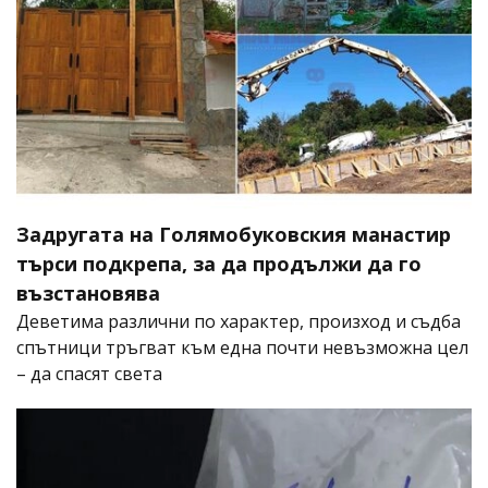
Задругата на Голямобуковския манастир
търси подкрепа, за да продължи да го
възстановява
Деветима различни по характер, произход и съдба
спътници тръгват към една почти невъзможна цел
– да спасят света