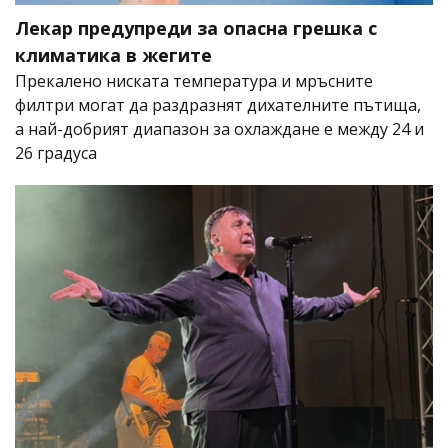
Лекар предупреди за опасна грешка с
климатика в жегите
Прекалено ниската температура и мръсните
филтри могат да раздразнят дихателните пътища,
а най-добрият диапазон за охлаждане е между 24 и
26 градуса