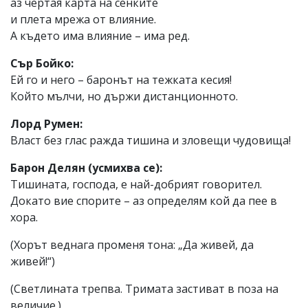
аз чертая карта на сенките
и плета мрежа от влияние.
А където има влияние – има ред.
Сър Бойко:
Ей го и него – баронът на тежката кесия!
Който мълчи, но държи дистанционното.
Лорд Румен:
Власт без глас ражда тишина и зловещи чудовища!
Барон Делян (усмихва се):
Тишината, господа, е най-добрият говорител.
Докато вие спорите – аз определям кой да пее в
хора.
(Хорът веднага променя тона: „Да живей, да
живей!“)
(Светлината трепва. Тримата застиват в поза на
величие.)