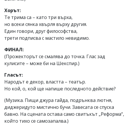
Хорът:
Те трима са – като три върха,
но всеки сянка хвърля върху другия.
Един говори, друг философства,
трети подписва с мастило невидимо.
ФИНАЛ:
(Прожекторът се смалява до точка. Глас зад
кулисите – може би на Шекспир.)
Гласът:
Народът е декор, властта – театър.
Но кой, о, кой ще напише последното действие?
(Музика. Пищи джура гайда, подрънква лютня,
диджеридуто мистично бучи. Завесата се спуска
бавно. На сцената остава само свитъкът „Реформа“,
който тихо се самозапалва.)