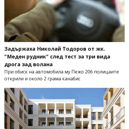
Задържаха Николай Тодоров от жк.
"Меден рудник" след тест за три вида
дрога зад волана
При обиск на автомобила му Пежо 206 полицаите
открили и около 2 грама канабис