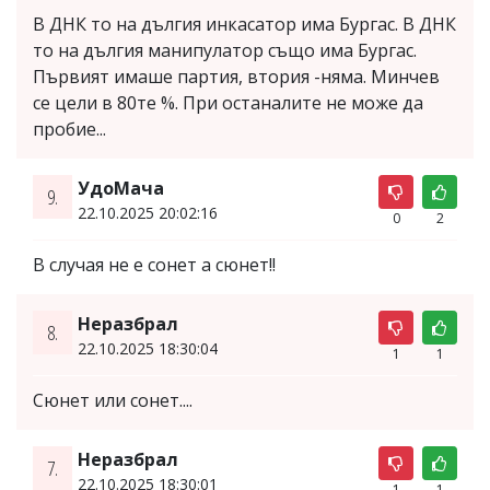
В ДНК то на дългия инкасатор има Бургас. В ДНК
то на дългия манипулатор също има Бургас.
Първият имаше партия, втория -няма. Минчев
се цели в 80те %. При останалите не може да
пробие...
УдоМача
9.
22.10.2025 20:02:16
0
2
В случая не е сонет а сюнет!!
Неразбрал
8.
22.10.2025 18:30:04
1
1
Сюнет или сонет....
Неразбрал
7.
22.10.2025 18:30:01
1
1