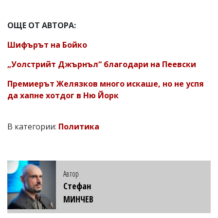
ОЩЕ ОТ АВТОРА:
Шифърът на Бойко
„Уолстрийт Джърнъл“ благодари на Пеевски
Премиерът Желязков много искаше, но не успя
да хапне хотдог в Ню Йорк
В категории:
Политика
Автор
Стефан
МИНЧЕВ