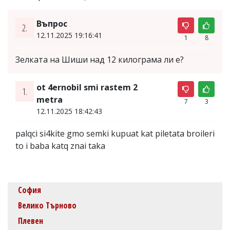
Въпрос
2.
12.11.2025 19:16:41
1
8
Зелката на Шиши над 12 килограма ли е?
ot 4ernobil smi rastem 2
1.
metra
7
3
12.11.2025 18:42:43
palqci si4kite gmo semki kupuat kat piletata broileri
to i baba katq znai taka
София
Велико Търново
Плевен