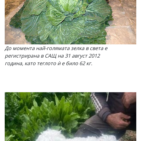
До момента най-голямата зелка в света е
регистрирана в САЩ на 31 август 2012
година, като теглото ѝ е било 62 кг.