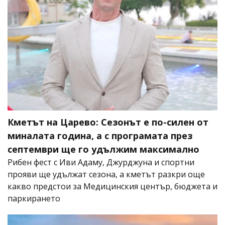
Кметът на Царево: Сезонът е по-силен от
миналата година, а с програмата през
септември ще го удължим максимално
Рибен фест с Иви Адаму, Джурджуна и спортни
прояви ще удължат сезона, а кметът разкри още
какво предстои за Медицинския център, бюджета и
паркирането