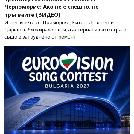
Черноморие: Ако не е спешно, не
тръгвайте (ВИДЕО)
Изтеглянето от Приморско, Китен, Лозенец и
Царево е блокирало пътя, а алтернативното трасе
също е затруднено от ремонт