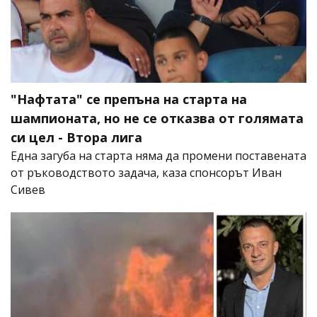
"Нафтата" се препъна на старта на
шампионата, но не се отказва от голямата
си цел - Втора лига
Една загуба на старта няма да промени поставената
от ръководството задача, каза спонсорът Иван
Сивев