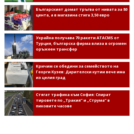
Българският домат тръгва от нивата за 80
цента, а в магазина стига 3,50 евро
Украйна получава 70 ракети ATACMS от
Турция, българска фирма влиза в огромен
оръжеен трансфер
Кричим се обедини за семейството на
Георги Кузев: Дарителски кутии вече има
из целия град
Стягат трафика към София: Спират
тировете по „Тракия“ и „Струма“ в
пиковите часове