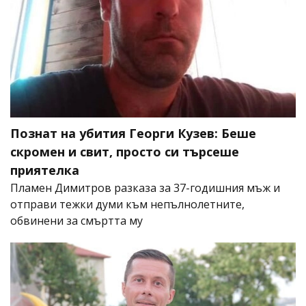
Познат на убития Георги Кузев: Беше
скромен и свит, просто си търсеше
приятелка
Пламен Димитров разказа за 37-годишния мъж и
отправи тежки думи към непълнолетните,
обвинени за смъртта му