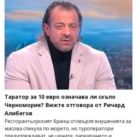
Таратор за 10 евро означава ли скъпо
Черноморие? Вижте отговора от Ричард
Алибегов
Ресторантьорският бранш отхвърля внушенията за
масова спекула по морето, но туроператори
предупреждават, че цените, паркирането и