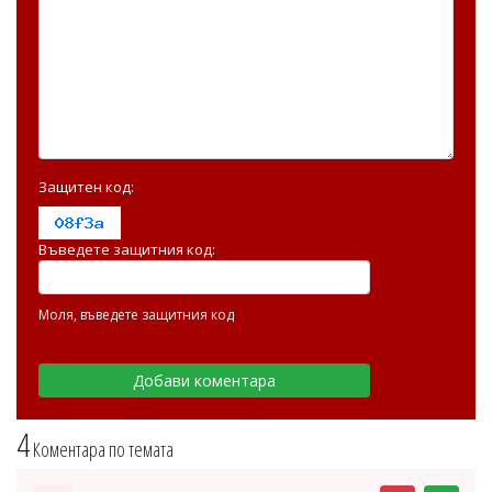
Защитен код:
Въведете защитния код:
Моля, въведете защитния код
4
Коментара по темата