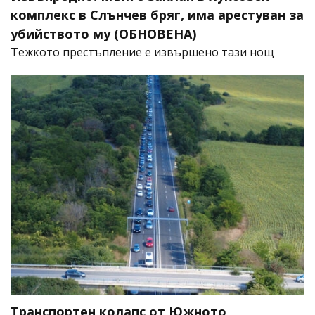
комплекс в Слънчев бряг, има арестуван за
убийството му (ОБНОВЕНА)
​Тежкото престъпление е извършено тази нощ
Транспортен колапс от Южното