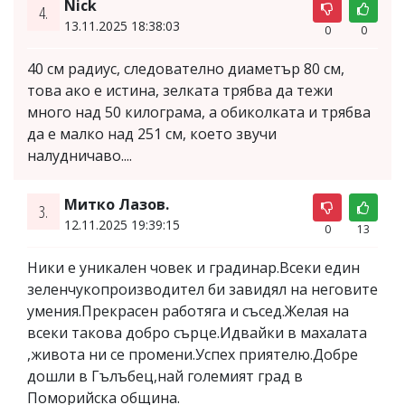
Nick
4.
13.11.2025 18:38:03
0
0
40 см радиус, следователно диаметър 80 см,
това ако е истина, зелката трябва да тежи
много над 50 килограма, а обиколката и трябва
да е малко над 251 см, което звучи
налудничаво....
Митко Лазов.
3.
12.11.2025 19:39:15
0
13
Ники е уникален човек и градинар.Всеки един
зеленчукопроизводител би завидял на неговите
умения.Прекрасен работяга и съсед.Желая на
всеки такова добро сърце.Идвайки в махалата
,живота ни се промени.Успех приятелю.Добре
дошли в Гълъбец,най големият град в
Поморийска община.