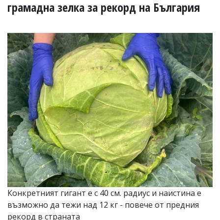
УКРАЙНА
грамадна зелка за рекорд на България
СПОРТ
РАЗСЛЕДВАНЕ
БИЗНЕС
ЮГ
Управители:
Веселин
Василев,
email:
v.vasilev@flagman.bg
Катя
Касабова,
еmail:
k.kassabova@flagman.bg
Главен
редактор:
Иван
Конкретният гигант е с 40 см. радиус и наистина е
Колев,
възможно да тежи над 12 кг - повече от предния
email:
office@flagman.bg
рекорд в страната