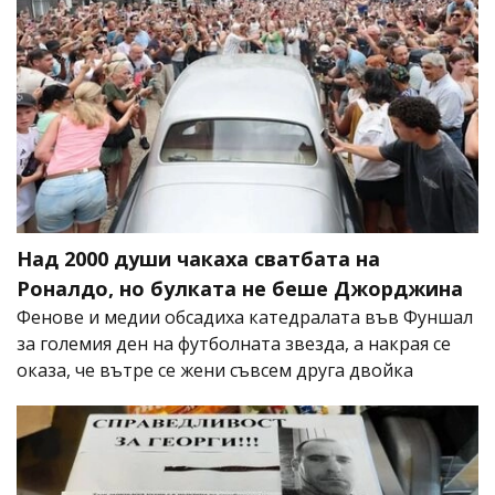
Над 2000 души чакаха сватбата на
Роналдо, но булката не беше Джорджина
Фенове и медии обсадиха катедралата във Фуншал
за големия ден на футболната звезда, а накрая се
оказа, че вътре се жени съвсем друга двойка