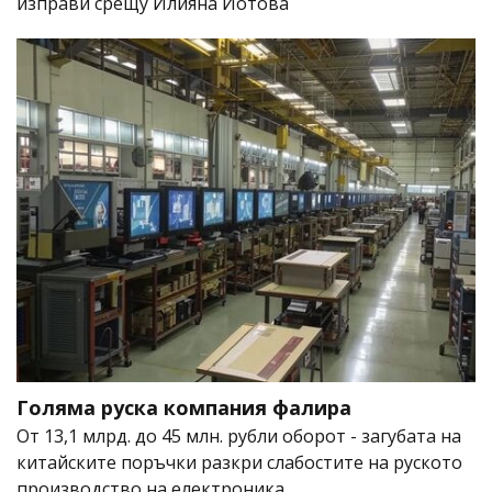
изправи срещу Илияна Йотова
Голяма руска компания фалира
От 13,1 млрд. до 45 млн. рубли оборот - загубата на
китайските поръчки разкри слабостите на руското
производство на електроника