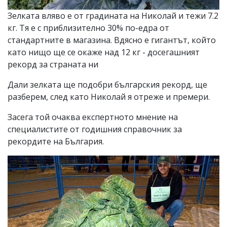
Зелката вляво е от градината на Николай и тежи 7.2
кг. Тя е с приблизително 30% по-едра от
стандартните в магазина. Вдясно е гигантът, който
като нищо ще се окаже над 12 кг - досегашният
рекорд за страната ни
Дали зелката ще подобри българския рекорд, ще
разберем, след като Николай я отреже и премери.
Засега той очаква експертното мнение на
специалистите от годишния справочник за
рекордите на България.