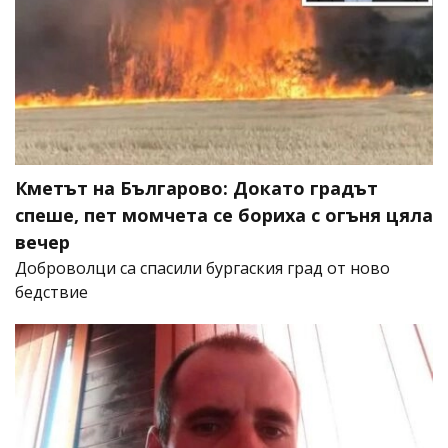
Кметът на Българово: Докато градът
спеше, пет момчета се бориха с огъня цяла
вечер
Доброволци са спасили бургаския град от ново
бедствие