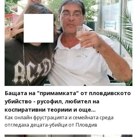
Бащата на "примамката" от пловдивското
убийство - русофил, любител на
коспиративни теориии и още...
Как онлайн фрустрацията и семейната среда
отгледаха децата-убийци от Пловдив