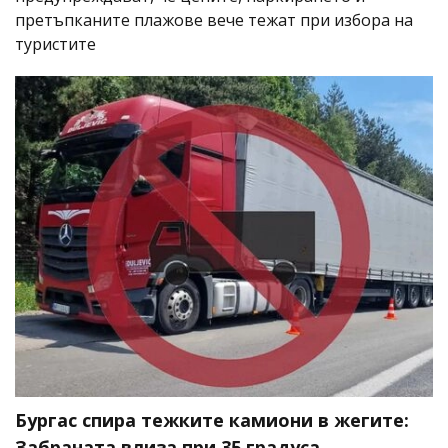
претъпканите плажове вече тежат при избора на
туристите
Бургас спира тежките камиони в жегите:
Забраната влиза при 35 градуса