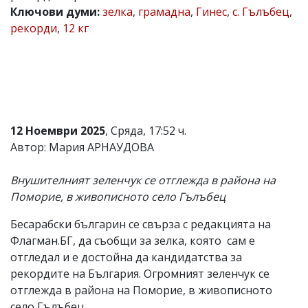
Ключови думи:
зелка
,
грамадна
,
Гинес
,
с. Гълъбец
,
Коментарите
рекорди
,
12 кг
под
статиите
се
въвеждат
от
читателите
и
редакцията
не
12 Ноември 2025
, Сряда, 17:52 ч.
носи
Автор: Мария АРНАУДОВА
отговорност
за
тях!
Внушителният зеленчук се отглежда в района на
Ако
Поморие, в живописното село Гълъбец
откриете
обиден
Бесарабски българин се свърза с редакцията на
за
вас
Флагман.БГ, да съобщи за зелка, която сам е
коментар,
отгледал и е достойна да кандидатства за
моля
рекордите на България. Огромният зеленчук се
сигнализирайте
ни!
отглежда в района на Поморие, в живописното
село Гълъбец.