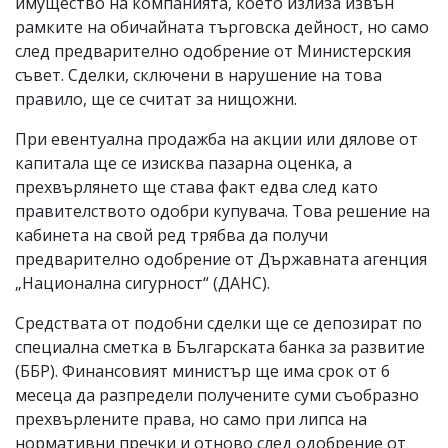
имущество на компанията, което излиза извън
рамките на обичайната търговска дейност, но само
след предварително одобрение от Министерския
съвет. Сделки, сключени в нарушение на това
правило, ще се считат за нищожни.
При евентуална продажба на акции или дялове от
капитала ще се изисква пазарна оценка, а
прехвърлянето ще става факт едва след като
правителството одобри купувача. Това решение на
кабинета на свой ред трябва да получи
предварително одобрение от Държавната агенция
„Национална сигурност“ (ДАНС).
Средствата от подобни сделки ще се депозират по
специална сметка в Българската банка за развитие
(ББР). Финансовият министър ще има срок от 6
месеца да разпредели получените суми съобразно
прехвърлените права, но само при липса на
нормативни пречки и отново след одобрение от