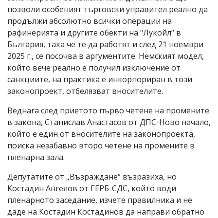
позволи особеният търговски управител реално да
продължи абсолютно всички операции на
рафинерията и другите обекти на "Лукойл“ в
България, така че те да работят и след 21 ноември
2025 г., се посочва в аргументите. Немският модел,
който вече реално е получил изключение от
санкциите, на практика е инкорпориран в този
законопроект, отбелязват вносителите.
Веднага след приетото първо четене на промените
в закона, Станислав Анастасов от ДПС-Ново начало,
който е един от вносителите на законопроекта,
поиска незабавно второ четене на промените в
пленарна зала.
Депутатите от „Възраждане“ възразиха, но
Костадин Ангелов от ГЕРБ-СДС, който води
пленарното заседание, изчете правилника и не
даде на Костадин Костадинов да направи обратно