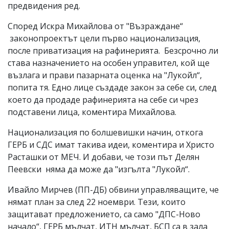
предвидения ред.
Според Искра Михайлова от "Възраждане“
законопроектът цели първо национализация,
после приватизация на рафинерията. Безсрочно ли
става назначението на особен управител, кой ще
възлага и прави пазарната оценка на "Лукойл“,
попита тя. Едно лице създаде закон за себе си, след
което да продаде рафинерията на себе си чрез
подставени лица, коментира Михайлова.
Национализация по болшевишки начин, откога
ГЕРБ и СДС имат такива идеи, коментира и Христо
Расташки от МЕЧ. И добави, че този път Делян
Пеевски няма да може да "изгълта "Лукойл“.
Ивайло Мирчев (ПП-ДБ) обвини управляващите, че
нямат план за след 22 ноември. Тези, които
защитават предложението, са само "ДПС-Ново
начало“, ГЕРБ мълчат, ИТН мълчат, БСП са в зала