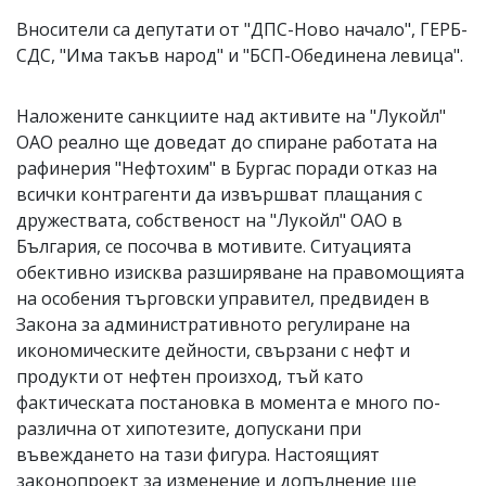
Вносители са депутати от "ДПС-Ново начало", ГЕРБ-
СДС, "Има такъв народ" и "БСП-Обединена левица".
Наложените санкциите над активите на "Лукойл"
ОAO реално ще доведат до спиране работата на
рафинерия "Нефтохим" в Бургас поради отказ на
всички контрагенти да извършват плащания с
дружествата, собственост на "Лукойл" ОАО в
България, се посочва в мотивите. Ситуацията
обективно изисква разширяване на правомощията
на особения търговски управител, предвиден в
Закона за административното регулиране на
икономическите дейности, свързани с нефт и
продукти от нефтен произход, тъй като
фактическата постановка в момента е много по-
различна от хипотезите, допускани при
въвеждането на тази фигура. Настоящият
законопроект за изменение и допълнение ще