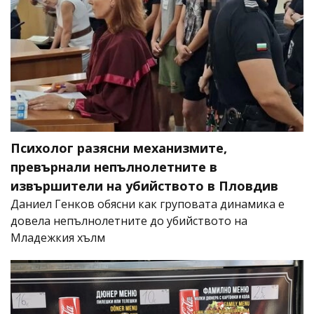
Психолог разясни механизмите,
превърнали непълнолетните в
извършители на убийството в Пловдив
Даниел Генков обясни как груповата динамика е
довела непълнолетните до убийството на
Младежкия хълм