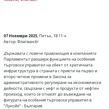
Коментарите
под
статиите
се
въвеждат
от
читателите
07 Ноември 2025
, Петък, 18:11 ч.
и
редакцията
Автор: Флагман.бг
не
носи
Държавата с повече правомощия в компанията
отговорност
за
Парламентът разшири функциите на особения
тях!
търговски управител на обект от критичната
Ако
инфраструктура в страната с приети на първо и
откриете
обиден
второ четене промени в Закона за
за
административното регулиране на икономически
вас
дейности, свързани с нефт и продукти от нефтен
коментар,
моля
произход, които се отнасят до въвеждане на
сигнализирайте
фигурата на особения търговски управител в
ни!
"Лукойл" - България.