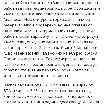
всеки, който се опитва да бави този законопроект,
работи за това рафинерията да спре. Обръщам се и
към президента, ако реши да наложи вето, каза
Анастасов. Има осигурени горива, достатъчно
резерв, всичко е проверено, но не можем да си
позволим тази рафинерия, този актив да спре да
работи, коментира депутатът. И апелира за разум
към опозицията да не бави влизането в сила на
законопроекта. Той трябва да бъде обнародван в
"Държавен вестник" възможно най-бързо, обясни
Станислав Анастасов. Той подчерта, че целта на
санкциите е не рафинерията в Бургас да спре, а да
спрат притоците на пари към Русия, които тя
използва за незаконната си война.
Васил Стефанов от ПП-ДБ отбеляза, цитиран от
БТА, че днес в 8:28 ч. е внесен законопроектът,
който, по думите му, е скандален от юридическа
гледна точка. Ще има редица дела срещу България