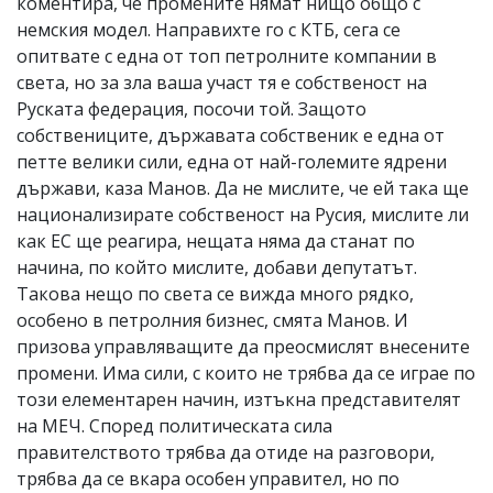
коментира, че промените нямат нищо общо с
немския модел. Направихте го с КТБ, сега се
опитвате с една от топ петролните компании в
света, но за зла ваша участ тя е собственост на
Руската федерация, посочи той. Защото
собствениците, държавата собственик е една от
петте велики сили, една от най-големите ядрени
държави, каза Манов. Да не мислите, че ей така ще
национализирате собственост на Русия, мислите ли
как ЕС ще реагира, нещата няма да станат по
начина, по който мислите, добави депутатът.
Такова нещо по света се вижда много рядко,
особено в петролния бизнес, смята Манов. И
призова управляващите да преосмислят внесените
промени. Има сили, с които не трябва да се играе по
този елементарен начин, изтъкна представителят
на МЕЧ. Според политическата сила
правителството трябва да отиде на разговори,
трябва да се вкара особен управител, но по