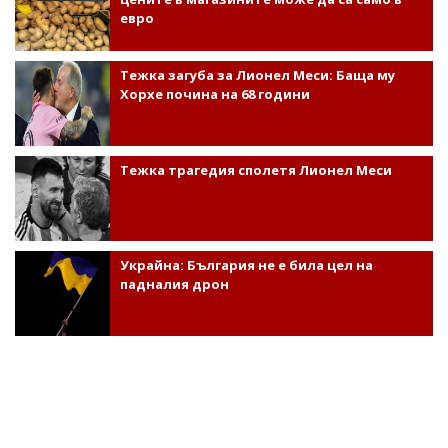
евро
Тежка загуба за Лионел Меси: Баща му
Хорхе почина на 68 години
Тежка трагедия сполетя Лионел Меси
Украйна: България не е била цел на
падналия дрон