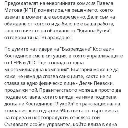
Председателят на енергийната комисия Павела
Митова (ИТН) коментира, че решението, което
вземат в момента, е своевременно. Дали съм на
обаждане от когото и да било не е ваша работа,
защото вие сте на обаждане от "Единна Русия“,
отговори тя на "Възраждане".
По думите на лидера на "Възраждане“ Костадин
Костадинов сме в ситуация, в която управляващите
от ГЕРБ и ДПС "ще откраднат една
многомилиардна компания“. България можеше да
каже, че няма да спазва санкциите, както не ги
спазва за едно физическо лице - Делян Пеевски,
продължи той. Правителството можеше просто да
подаде оставка, когато вижда, че няма подкрепа,
допълни Костадинов. "Лукойл“ е транснационална
компания, която държи 6% в света от търговията
на горива и нефтопродукти, отбеляза той.
Създавате особен управител, който влиза в една