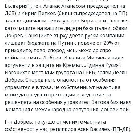
България“), ген. Атанас Атанасов( председател на
ДСБ) и Кирил Петков (бивш съпредседател на ПП)
във водни чаши пиеха уиски с Борисов и Пеевски,
като чашите на вашите лидери бяха пълни, обяви
Добрев. Санкциите върху двете руски компании
лишават бюджета на Путин с повече от 20% от
приходите, това, според мен, може да спре
войната, смята Добрев. И излиза Мирчев и вади
аргументи в защита на Кремъл, „Единна Русия“.
Изгорихте мост към групата на ГЕРБ, заяви Делян
Добрев. Според него опасността от особения
управител е в това, че собственикът на актива
може да предяви претенции вследствие на
решенията на особения управител. Затова бих наел
компания с международна репутация, добави той.
Г-н Добрев, току-що отменихте частната
собственост у нас, репликира Асен Василев (ПП-ДБ).