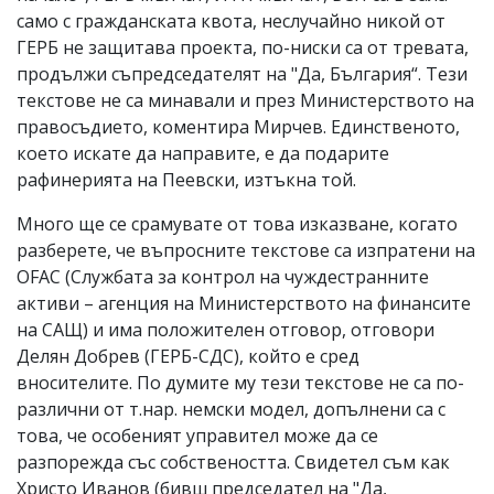
само с гражданската квота, неслучайно никой от
ГЕРБ не защитава проекта, по-ниски са от тревата,
продължи съпредседателят на "Да, България“. Тези
текстове не са минавали и през Министерството на
правосъдието, коментира Мирчев. Единственото,
което искате да направите, е да подарите
рафинерията на Пеевски, изтъкна той.
Много ще се срамувате от това изказване, когато
разберете, че въпросните текстове са изпратени на
OFAC (Службата за контрол на чуждестранните
активи – агенция на Министерството на финансите
на САЩ) и има положителен отговор, отговори
Делян Добрев (ГЕРБ-СДС), който е сред
вносителите. По думите му тези текстове не са по-
различни от т.нар. немски модел, допълнени са с
това, че особеният управител може да се
разпорежда със собствеността. Свидетел съм как
Христо Иванов (бивш председател на "Да,