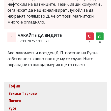
нефтохим на ватниците. Тези бивши комуняги ,
сега искат да национализират Лукойл за да
нахранят голямото Д, че от този Магнитски
много е огладняло.
ЧАКАЙТЕ ДА ВИДИТЕ
1.
07.11.2025 19:19:23
1
9
Ако лакомият и всеяден Д. П. посегне на Руска
собственост какво пак ще му се случи. Нито
охрана,нито жандармерия ще го спасят.
София
Велико Търново
Плевен
Русе