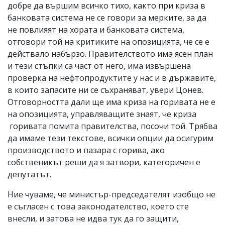
добре да вършим всичко тихо, както при криза в
банковата система не се говори за мерките, за да
не повлияят на хората и банковата система,
отговори той на критиките на опозицията, че се е
действало набързо. Правителството има ясен план
и тези стъпки са част от него, има извършена
проверка на нефтопродуктите у нас и в държавите,
в които запасите ни се съхраняват, увери Цонев.
Отговорността дали ще има криза на горивата не е
на опозицията, управляващите знаят, че криза
горивата помита правителства, посочи той. Трябва
да имаме тези текстове, всички опции да осигурим
производството и пазара с горива, ако
собственикът реши да я затвори, категоричен е
депутатът.
Ние чуваме, че министър-председателят изобщо не
е съгласен с това законодателство, което сте
внесли, и затова не идва тук да го защити,