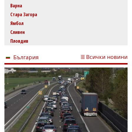
Варна
Стара Загора
Ямбол
Сливен
Пловдив
Всички новини
България