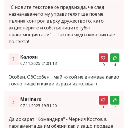
''С новите текстове се предвижда, че след
назначаването му управителят ще поеме
пълния контрол върху дружеството, като
акционерите и собствениците губят
правомощията си.'' - Такова чудо няма никъде
по света!
Калоян
3.
07.11.2025 21:01:13
0
4
Особен, ОбОсобен .. май някой не внимава какво
точно пише и какви изрази използва :)
Marinero
2.
07.11.2025 19:51:20
1
7
Да докарат "Командира" - Черния Костов в
парламента да им обясни как и защо продаде