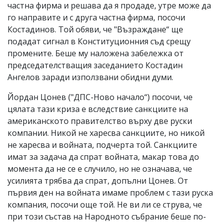
частна фирма и решава да я продаде, утре може да
го направите и с друга частна фирма, посочи
Костадинов. Той обяви, че "Възраждане“ ще
подадат сигнал в Конституционния съд срещу
промените. Беше му наложена забележка от
председателстващия заседанието Костадин
Ангелов заради използвани обидни думи.
Йордан Цонев ("ДПС-Ново начало“) посочи, че
цялата тази криза е вследствие санкциите на
американското правителство върху две руски
компании. Никой не харесва санкциите, но никой
не харесва и войната, подчерта той. Санкциите
имат за задача да спрат войната, макар това до
момента да не се е случило, но не означава, че
усилията трябва да спрат, допълни Цонев. От
първия ден на войната имаме проблем с тази руска
компания, посочи още той. Не ви ли се струва, че
при този състав на Народното събрание беше по-