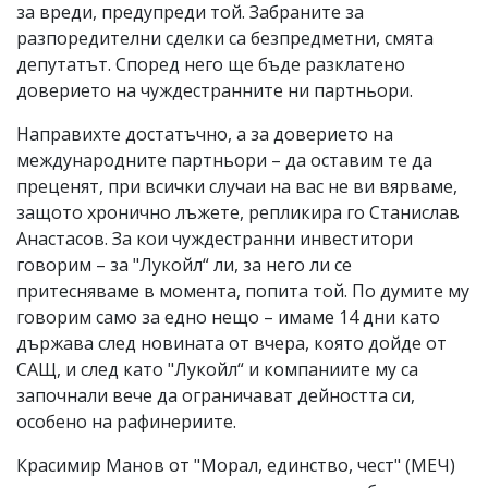
за вреди, предупреди той. Забраните за
разпоредителни сделки са безпредметни, смята
депутатът. Според него ще бъде разклатено
доверието на чуждестранните ни партньори.
Направихте достатъчно, а за доверието на
международните партньори – да оставим те да
преценят, при всички случаи на вас не ви вярваме,
защото хронично лъжете, репликира го Станислав
Анастасов. За кои чуждестранни инвеститори
говорим – за "Лукойл“ ли, за него ли се
притесняваме в момента, попита той. По думите му
говорим само за едно нещо – имаме 14 дни като
държава след новината от вчера, която дойде от
САЩ, и след като "Лукойл“ и компаниите му са
започнали вече да ограничават дейността си,
особено на рафинериите.
Красимир Манов от "Морал, единство, чест" (МЕЧ)