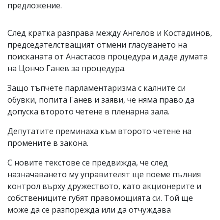
предложение.
След кратка разправа между Ангелов и Костадинов,
председателстващият отмени гласуването на
поисканата от Анастасов процедура и даде думата
на Цончо Ганев за процедура.
Защо тъпчете парламентаризма с калните си
обувки, попита Ганев и заяви, че няма право да
допуска второто четене в пленарна зала.
Депутатите преминаха към второто четене на
промените в закона.
С новите текстове се предвижда, че след
назначаването му управителят ще поеме пълния
контрол върху дружеството, като акционерите и
собствениците губят правомощията си. Той ще
може да се разпорежда или да отчуждава