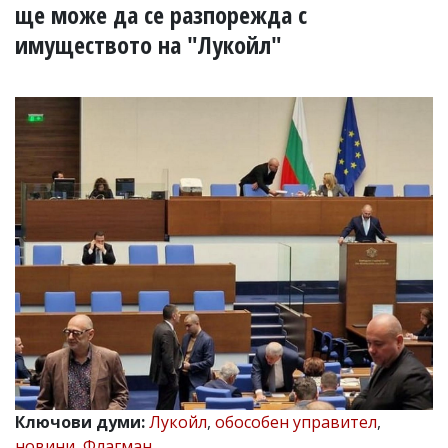
УКРАЙНА
ще може да се разпорежда с
СПОРТ
имуществото на "Лукойл"
РАЗСЛЕДВАНЕ
БИЗНЕС
ЮГ
Управители:
Веселин
Василев,
email:
v.vasilev@flagman.bg
Катя
Касабова,
еmail:
k.kassabova@flagman.bg
Главен
редактор:
Иван
Колев,
email:
Ключови думи:
Лукойл
,
обособен управител
,
office@flagman.bg
новини
,
Флагман