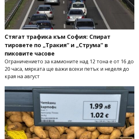
Стягат трафика към София: Спират
тировете по „Тракия“ и „Струма“ в
пиковите часове
Ограничението за камионите над 12 тона е от 16 до
20 часа, мярката ще важи всеки петък и неделя до
края на август