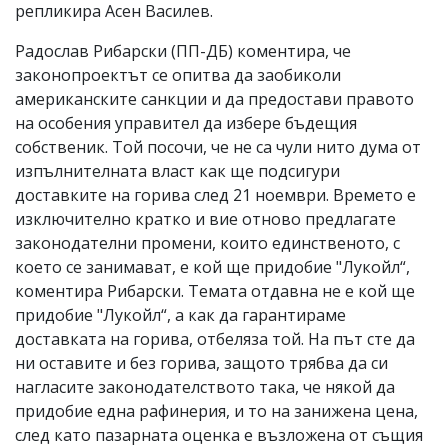
репликира Асен Василев.
Радослав Рибарски (ПП-ДБ) коментира, че
законопроектът се опитва да заобиколи
американските санкции и да предостави правото
на особения управител да избере бъдещия
собственик. Той посочи, че не са чули нито дума от
изпълнителната власт как ще подсигури
доставките на горива след 21 ноември. Времето е
изключително кратко и вие отново предлагате
законодателни промени, които единственото, с
което се занимават, е кой ще придобие "Лукойл“,
коментира Рибарски. Темата отдавна не е кой ще
придобие "Лукойл“, а как да гарантираме
доставката на горива, отбеляза той. На път сте да
ни оставите и без горива, защото трябва да си
нагласите законодателството така, че някой да
придобие една рафинерия, и то на занижена цена,
след като пазарната оценка е възложена от същия