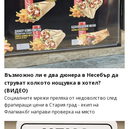
Възможно ли е два дюнера в Несебър да
струват колкото нощувка в хотел?
(ВИДЕО)
Социалните мрежи преляха от недоволство след
фрапиращи цени в Стария град - екип на
Флагман.бг направи проверка на място