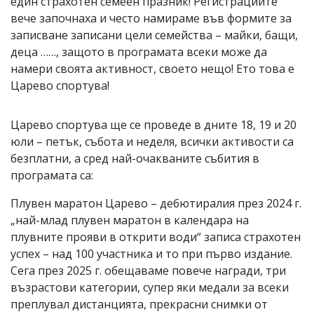
един страхотен семеен празник! Регистрациите
вече започнаха и често намираме във формите за
записване записани цели семейства – майки, бащи,
деца ……, защото в програмата всеки може да
намери своята активност, своето нещо! Ето това е
Царево спортува!
Царево спортува ще се проведе в дните 18, 19 и 20
юли – петък, събота и неделя, всички активости са
безплатни, а сред най-очакваните събития в
програмата са:
Плувен маратон Царево – дебютиралия през 2024 г.
„най-млад плувен маратон в календара на
плувните прояви в открити води“ записа страхотен
успех – над 100 участника и то при първо издание.
Сега през 2025 г. обещаваме повече награди, три
възрастови категории, супер яки медали за всеки
преплувал дистанцията, прекрасни снимки от