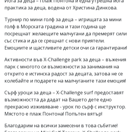
Йога за деца – Плаж Понтона и една утрешна йога
практика за деца, водена от Христина Динкова.
Турнир по мини голф за деца – игрищата за мини
голф в Морската градина и тази година ще
посрещнат желаещите малчугани да премерят сили
със стика и да се срещнат с нови приятели.
Емоциите и щастливите детски очи са гарантирани!
Активности във X-Challenge park за деца – въжения
парк с многото си възможности за занимания на
открито е истинска радост за децата, затова не се
колебайте и подарете на малчуганите тази емоция!
Сърф уроци за деца – X-Challenge surf предоставят
възможността да дадат на Вашето дете едно
прекрасно изживяване - урок по сърф с инструктор.
Мястото е плаж Понтона! Попътен вятър!
Благодарим на всички замесени в това събитие!