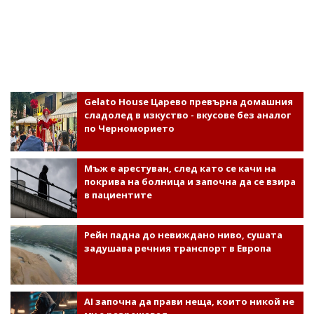
Gelato House Царево превърна домашния
сладолед в изкуство - вкусове без аналог
по Черноморието
Мъж е арестуван, след като се качи на
покрива на болница и започна да се взира
в пациентите
Рейн падна до невиждано ниво, сушата
задушава речния транспорт в Европа
AI започна да прави неща, които никой не