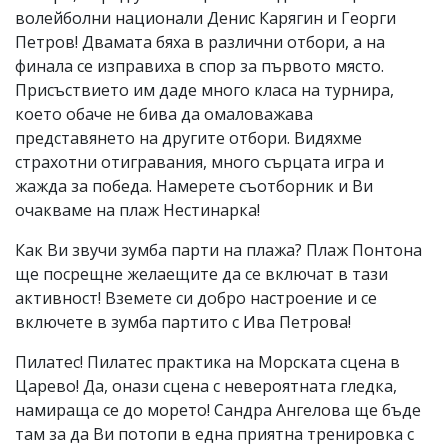
волейболни национали Денис Карягин и Георги
Петров! Двамата бяха в различни отбори, а на
финала се изправиха в спор за първото място.
Присъствието им даде много класа на турнира,
което обаче не бива да омаловажава
представянето на другите отбори. Видяхме
страхотни отигравания, много сърцата игра и
жажда за победа. Намерете съотборник и Ви
очакваме на плаж Нестинарка!
Как Ви звучи зумба парти на плажа? Плаж Понтона
ще посрещне желаещите да се включат в тази
активност! Вземете си добро настроение и се
включете в зумба партито с Ива Петрова!
Пилатес! Пилатес практика на Морската сцена в
Царево! Да, онази сцена с невероятната гледка,
намираща се до морето! Сандра Ангелова ще бъде
там за да Ви потопи в една приятна тренировка с