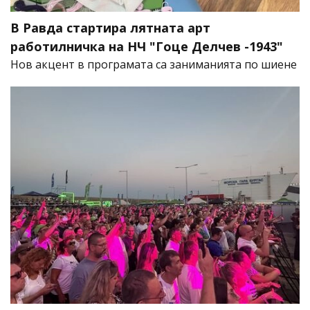
В Равда стартира лятната арт
работилничка на НЧ "Гоце Делчев -1943"
Нов акцент в програмата са заниманията по шиене