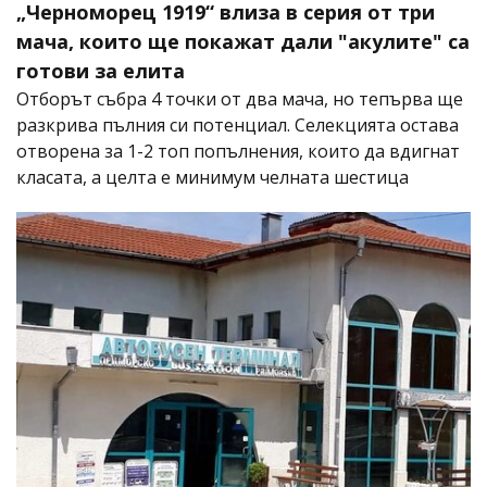
„Черноморец 1919“ влиза в серия от три
мача, които ще покажат дали "акулите" са
готови за елита
Отборът събра 4 точки от два мача, но тепърва ще
разкрива пълния си потенциал. Селекцията остава
отворена за 1-2 топ попълнения, които да вдигнат
класата, а целта е минимум челната шестица