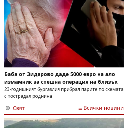
Баба от Зидарово даде 5000 евро на ало
измамник за спешна операция на близък
23-годишният бургазлия прибрал парите по схемата
с пострадал роднина
Всички новини
Свят