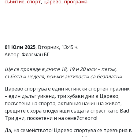
събитие
,
спорт
,
царево
,
програма
Коментарите
под
статиите
се
въвеждат
от
читателите
и
01 Юли 2025
, Вторник, 13:45 ч.
редакцията
Автор: Флагман.БГ
не
носи
отговорност
Ще се проведе в дните 18, 19 и 20 юли – петък,
за
събота и неделя, всички активости са безплатни
тях!
Ако
Царево спортува е един истински спортен празник
откриете
обиден
– един дълъг уикенд, три хубави дни в Царево,
за
посветени на спорта, активния начин на живот,
вас
срещите с хора споделящи същата страст като Вас!
коментар,
моля
Три дни, посветени и на семейството!
сигнализирайте
ни!
Да, на семейството! Царево спортува се превърна в