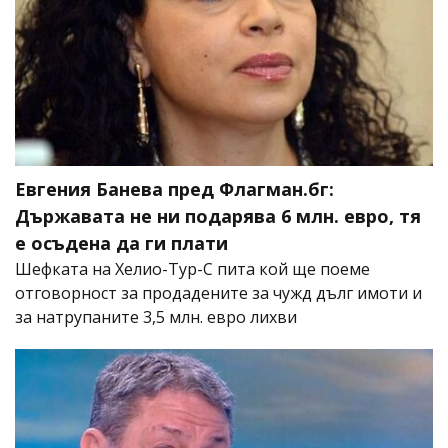
Евгения Банева пред Флагман.бг:
Държавата не ни подарява 6 млн. евро, тя
е осъдена да ги плати
Шефката на Хелио-Тур-С пита кой ще поеме
отговорност за продадените за чужд дълг имоти и
за натрупаните 3,5 млн. евро лихви