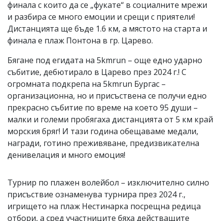
финала с които да се „фукате“ в социалните мрежи
и разбира се много емоции и срещи с приятели!
Дистанцията ще бъде 1.6 км, а мястото на старта и
финала е плаж Понтона в гр. Царево.
Бягане под егидата на 5kmrun – още едно ударно
събитие, дебютирало в Царево през 2024 г.! С
огромната подкрепа на 5kmrun Бургас –
организационна, но и присъствена се получи едно
прекрасно събитие по време на което 95 души –
малки и големи пробягаха дистанцията от 5 км край
морския бряг! И тази година обещаваме медали,
награди, готино преживяване, предизвикателна
денивелация и много емоция!
Турнир по плажен волейбол – изключително силно
присъствие ознаменува турнира през 2024 г.,
игрището на плаж Нестинарка посрещна редица
отбори, а сред участниците бяха действащите