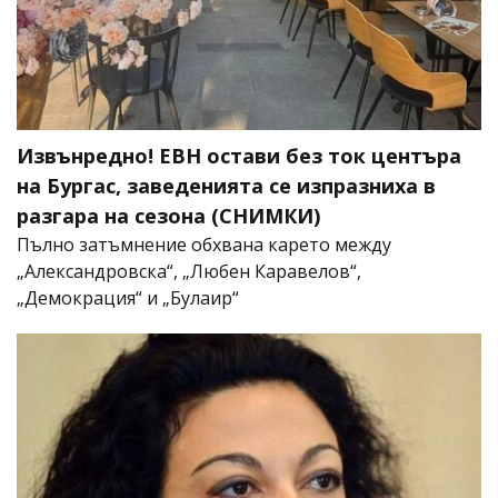
Извънредно! ЕВН остави без ток центъра
на Бургас, заведенията се изпразниха в
разгара на сезона (СНИМКИ)
Пълно затъмнение обхвана карето между
„Александровска“, „Любен Каравелов“,
„Демокрация“ и „Булаир“