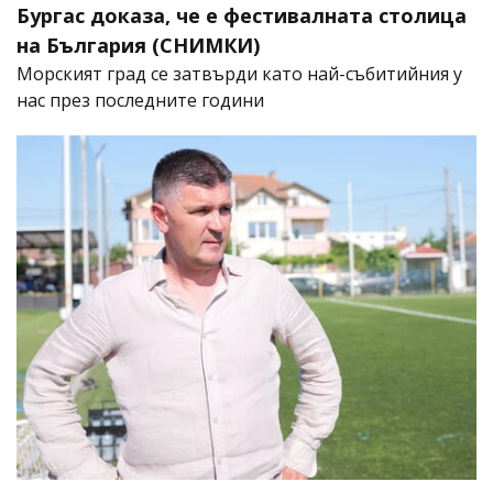
Бургас доказа, че е фестивалната столица
на България (СНИМКИ)
Морският град се затвърди като най-събитийния у
нас през последните години