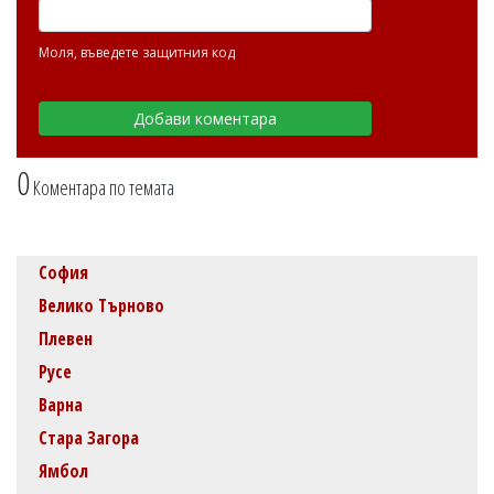
Моля, въведете защитния код
0
Коментара по темата
София
Велико Търново
Плевен
Русе
Варна
Стара Загора
Ямбол