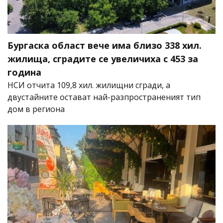
Бургаска област вече има близо 338 хил.
жилища, сградите се увеличиха с 453 за
година
НСИ отчита 109,8 хил. жилищни сгради, а
двустайните остават най-разпространеният тип
дом в региона