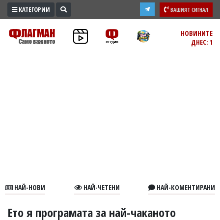
КАТЕГОРИИ
ВАШИЯТ СИГНАЛ
ПРОМО
НОВИНИТЕ
ДНЕС: 1
ЗОНА
ИЗБОРИ
2026
ПРАКТИЧНО
КУЛТУРА
ЗДРАВЕ
ПОЛИТИКА
ОБЩИНИ
ОБЩЕСТВО
ЛАЙФСТАЙЛ
НАЙ-НОВИ
НАЙ-ЧЕТЕНИ
НАЙ-КОМЕНТИРАНИ
ВОЙНАТА
В
Ето я програмата за най-чаканото