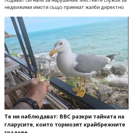
подават сигнали за нарушения. Местните служби за
недвижими имоти също приемат жалби директно
Те ни наблюдават: BBC разкри тайната на
гларусите, които тормозят крайбрежните
градове