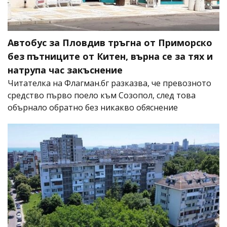
Автобус за Пловдив тръгна от Приморско
без пътниците от Китен, върна се за тях и
натрупа час закъснение
Читателка на Флагман.бг разказва, че превозното
средство първо поело към Созопол, след това
обърнало обратно без никакво обяснение