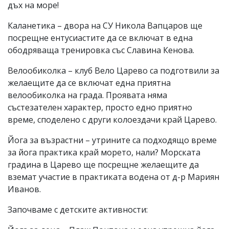
дъх на море!
Каланетика – двора на СУ Никола Вапцаров ще
посрещне ентусиастите да се включат в една
ободряваща тренировка със Славина Кенова.
Велообиколка – клуб Вело Царево са подготвили за
желаещите да се включат една приятна
велообиколка на града. Проявата няма
състезателен характер, просто едно приятно
време, споделено с други колоездачи край Царево.
Йога за възрастни – утрините са подходящо време
за йога практика край морето, нали? Морската
градина в Царево ще посрещне желаещите да
вземат участие в практиката водена от д-р Мариян
Иванов.
Започваме с детските активности: