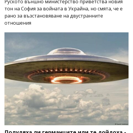
Руското външно министерство приветства новия
тон на София за войната в Украйна, но смята, че е
рано за възстановяване на двустранните
отношения
Полудяха ли германците или те дойдоха -