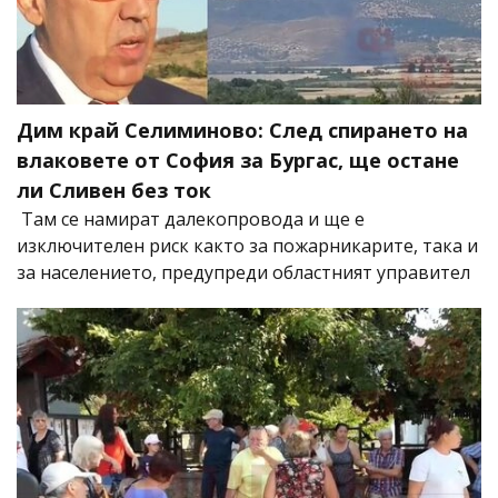
Дим край Селиминово: След спирането на
влаковете от София за Бургас, ще остане
ли Сливен без ток
Там се намират далекопровода и ще е
изключителен риск както за пожарникарите, така и
за населението, предупреди областният управител