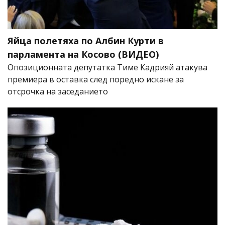
Яйца полетяха по Албин Курти в
парламента на Косово (ВИДЕО)
Опозиционната депутатка Тиме Кадрияй атакува
премиера в оставка след поредно искане за
отсрочка на заседанието