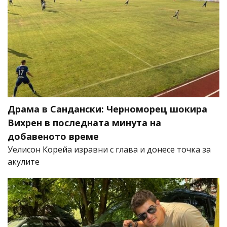
Драма в Сандански: Черноморец шокира
Вихрен в последната минута на
добавеното време
Уелисон Корейа изравни с глава и донесе точка за
акулите