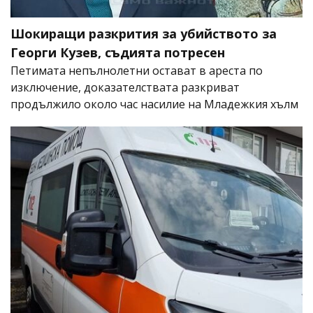
Шокиращи разкрития за убийството за
Георги Кузев, съдията потресен
Петимата непълнолетни остават в ареста по
изключение, доказателствата разкриват
продължило около час насилие на Младежкия хълм