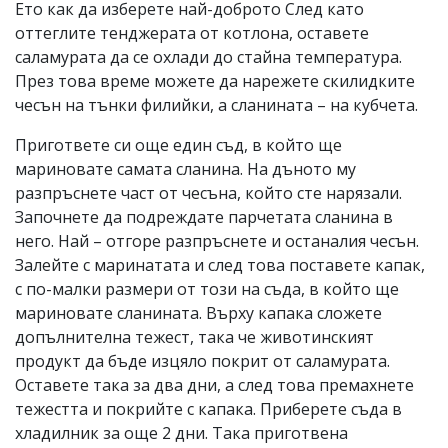
Ето как да изберете най-доброто След като
оттеглите тенджерата от котлона, оставете
саламурата да се охлади до стайна температура.
През това време можете да нарежете скилидките
чесън на тънки филийки, а сланината – на кубчета.
Пригответе си още един съд, в който ще
мариновате самата сланина. На дъното му
разпръснете част от чесъна, който сте нарязали.
Започнете да подреждате парчетата сланина в
него. Най – отгоре разпръснете и останалия чесън.
Залейте с маринатата и след това поставете капак,
с по-малки размери от този на съда, в който ще
мариновате сланината. Върху капака сложете
допълнителна тежест, така че животинският
продукт да бъде изцяло покрит от саламурата.
Оставете така за два дни, а след това премахнете
тежестта и покрийте с капака. Приберете съда в
хладилник за още 2 дни. Така приготвена