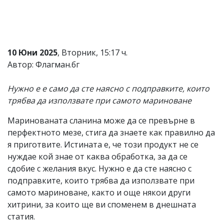
Коментарите
под
статиите
се
въвеждат
10 Юни 2025
, Вторник, 15:17 ч.
от
Автор: Флагман.бг
читателите
и
редакцията
Нужно е е само да сте наясно с подправките, които
не
трябва да използвате при самото мариноване
носи
отговорност
за
Маринованата сланина може да се превърне в
тях!
перфектното мезе, стига да знаете как правилно да
Ако
я приготвите. Истината е, че този продукт не се
откриете
обиден
нуждае кой знае от каква обработка, за да се
за
сдобие с желания вкус. Нужно е да сте наясно с
вас
подправките, които трябва да използвате при
коментар,
моля
самото мариноване, както и още някои други
сигнализирайте
хитрини, за които ще ви споменем в днешната
ни!
статия.