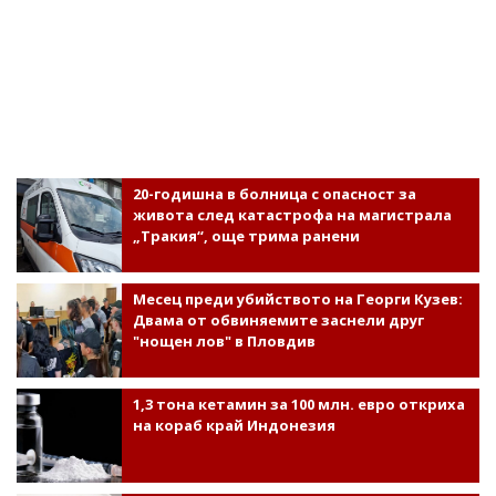
20-годишна в болница с опасност за
живота след катастрофа на магистрала
„Тракия“, още трима ранени
Месец преди убийството на Георги Кузев:
Двама от обвиняемите заснели друг
"нощен лов" в Пловдив
1,3 тона кетамин за 100 млн. евро откриха
на кораб край Индонезия