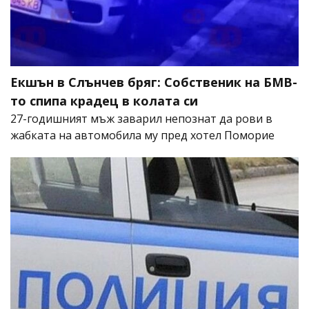
Екшън в Слънчев бряг: Собственик на БМВ-
то спипа крадец в колата си
27-годишният мъж заварил непознат да рови в
жабката на автомобила му пред хотел Поморие