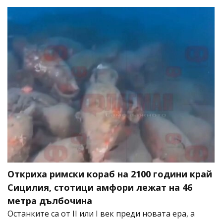
Откриха римски кораб на 2100 години край
Сицилия, стотици амфори лежат на 46
метра дълбочина
Останките са от II или I век преди новата ера, а