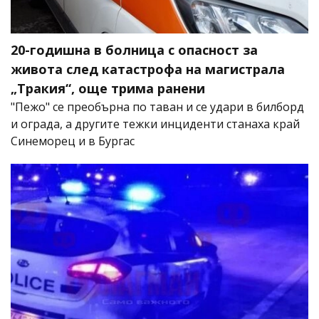
20-годишна в болница с опасност за
живота след катастрофа на магистрала
„Тракия“, още трима ранени
"Пежо" се преобърна по таван и се удари в билборд
и ограда, а другите тежки инциденти станаха край
Синеморец и в Бургас