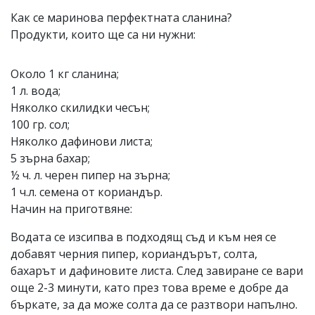
Как се маринова перфектната сланина?
Продукти, които ще са ни нужни:
Около 1 кг сланина;
1 л. вода;
Няколко скилидки чесън;
100 гр. сол;
Няколко дафинови листа;
5 зърна бахар;
½ ч. л. черен пипер на зърна;
1 ч.л. семена от кориандър.
Начин на приготвяне:
Водата се изсипва в подходящ съд и към нея се
добавят черния пипер, кориандърът, солта,
бахарът и дафиновите листа. След завиране се вари
още 2-3 минути, като през това време е добре да
бъркате, за да може солта да се разтвори напълно.