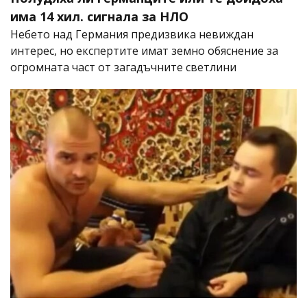
има 14 хил. сигнала за НЛО
Небето над Германия предизвика невиждан
интерес, но експертите имат земно обяснение за
огромната част от загадъчните светлини