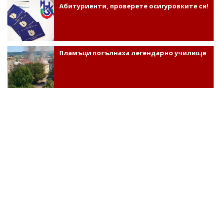
Абитуриенти, проверете осигуровките си!
Пламъци погълнаха легендарно училище