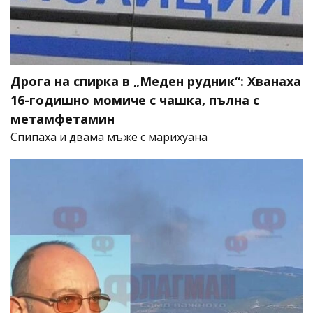
Дрога на спирка в „Меден рудник“: Хванаха
16-годишно момиче с чашка, пълна с
метамфетамин
Спипаха и двама мъже с марихуана