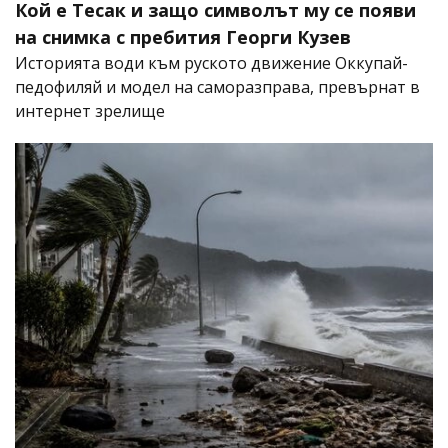
Кой е Тесак и защо символът му се появи
на снимка с пребития Георги Кузев
Историята води към руското движение Оккупай-
педофиляй и модел на саморазправа, превърнат в
интернет зрелище