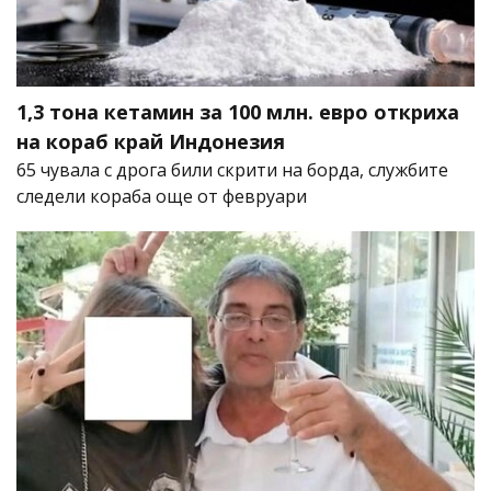
1,3 тона кетамин за 100 млн. евро откриха
на кораб край Индонезия
65 чувала с дрога били скрити на борда, службите
следели кораба още от февруари