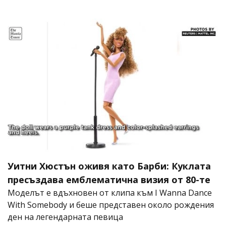
Уитни Хюстън оживя като Барби: Куклата
пресъздава емблематична визия от 80-те
Моделът е вдъхновен от клипа към I Wanna Dance
With Somebody и беше представен около рождения
ден на легендарната певица