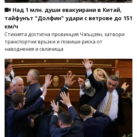
Над 1 млн. души евакуирани в Китай,
тайфунът "Долфин" удари с ветрове до 151
км/ч
Стихията достигна провинция Чжъцзян, затвори
транспортни връзки и повиши риска от
наводнения и свлачища