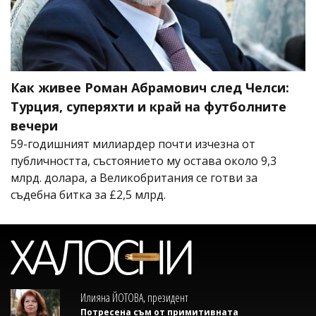
Как живее Роман Абрамович след Челси:
Турция, суперяхти и край на футболните
вечери
59-годишният милиардер почти изчезна от
публичността, състоянието му остава около 9,3
млрд. долара, а Великобритания се готви за
съдебна битка за £2,5 млрд.
Илияна ЙОТОВА, президент
Потресена съм от примитивната