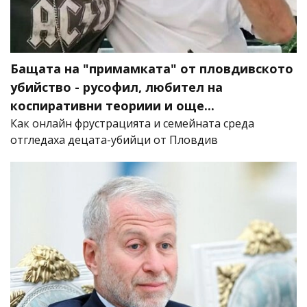
Бащата на "примамката" от пловдивското
убийство - русофил, любител на
коспиративни теориии и още...
Как онлайн фрустрацията и семейната среда
отгледаха децата-убийци от Пловдив