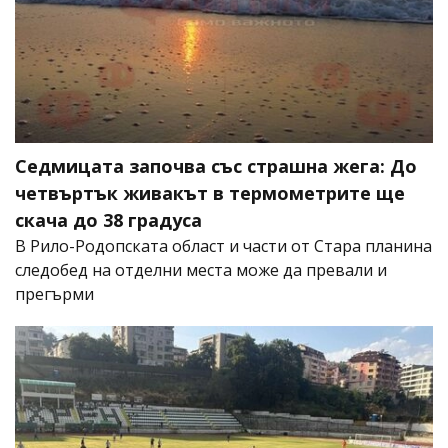
Седмицата започва със страшна жега: До
четвъртък живакът в термометрите ще
скача до 38 градуса
В Рило-Родопската област и части от Стара планина
следобед на отделни места може да превали и
прегърми