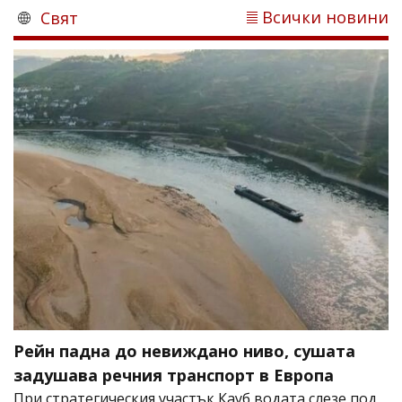
Всички новини
Свят
Рейн падна до невиждано ниво, сушата
задушава речния транспорт в Европа
При стратегическия участък Кауб водата слезе под