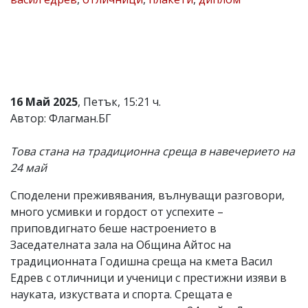
Коментарите
под
статиите
се
въвеждат
от
читателите
16 Май 2025
, Петък, 15:21 ч.
и
редакцията
Автор: Флагман.БГ
не
носи
Това стана на традиционна среща в навечерието на
отговорност
за
24 май
тях!
Ако
Споделени преживявания, вълнуващи разговори,
откриете
много усмивки и гордост от успехите –
обиден
за
приповдигнато беше настроението в
вас
Заседателната зала на Община Айтос на
коментар,
традиционната Годишна среща на кмета Васил
моля
сигнализирайте
Едрев с отличници и ученици с престижни изяви в
ни!
науката, изкуствата и спорта. Срещата е