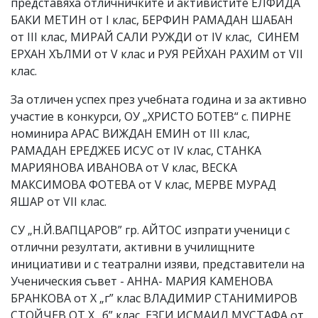
представяха отличничките и активистите ЕЛФИДА
БАКИ МЕТИН от I клас, БЕРФИН РАМАДАН ШАБАН
от III клас, МИРАЙ САЛИ РУЖДИ от ІV клас, СИНЕМ
ЕРХАН ХЪЛМИ от V клас и РУЯ РЕЙХАН РАХИМ от VІІ
клас.
За отличен успех през учебната година и за активно
участие в конкурси, ОУ „ХРИСТО БОТЕВ“ с. ПИРНЕ
номинира АРАС ВИЖДАН ЕМИН от III клас,
РАМАДАН ЕРЕДЖЕБ ИСУС от IV клас, СТАНКА
МАРИЯНОВА ИВАНОВА от V клас, ВЕСКА
МАКСИМОВА ФОТЕВА от V клас, МЕРВЕ МУРАД
ЯШАР от VІІ клас.
СУ „Н.Й.ВАПЦАРОВ” гр. АЙТОС изпрати ученици с
отлични резултати, активни в училищните
инициативи и с театрални изяви, представители на
Ученическия съвет - АННА- МАРИЯ КАМЕНОВА
БРАНКОВА от X „г” клас ВЛАДИМИР СТАНИМИРОВ
СТОЙЧЕВ ОТ X „б” клас, ЕЗГИ ИСМАИЛ МУСТАФА от