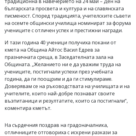
традиционна в навечерието на 24 май – Ден на
българската просвета и култура и на славянската
писменост. Според традицията, учителските съвети
на осемте общински училища номинират за форума
учениците с отличен успех и престижни награди.
И тази година 40 ученици получиха покани от
кмета на Община Айтос Васил Едрев за
празничната среща, в Заседателната зала на
Общината. „Желанието ни е да уважим труда на
учениците, постигнали успехи през учебната
година, да ги поощрим и да ги стимулираме.
Доверявам се на ръководствата на училищата и на
учителите, които най-добре познават своите
възпитаници и резултатите, които са постигнали“,
коментира кметът.
На сърдечния поздрав на градоначалника,
отличниците отговориха с искрени разкази за