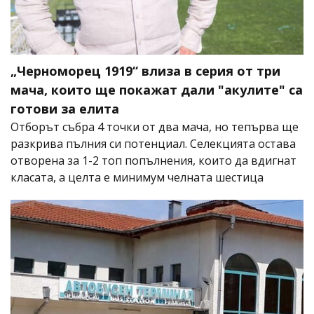
„Черноморец 1919“ влиза в серия от три
мача, които ще покажат дали "акулите" са
готови за елита
Отборът събра 4 точки от два мача, но тепърва ще
разкрива пълния си потенциал. Селекцията остава
отворена за 1-2 топ попълнения, които да вдигнат
класата, а целта е минимум челната шестица