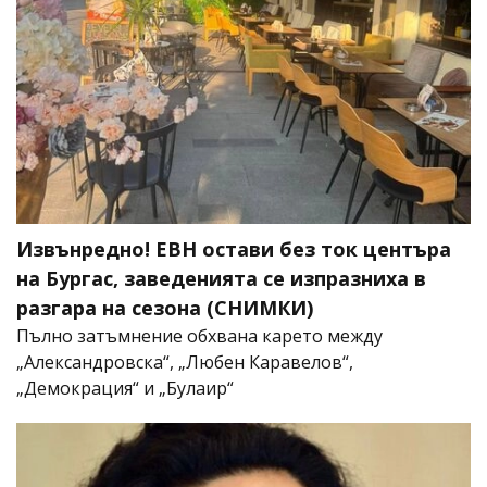
Извънредно! ЕВН остави без ток центъра
на Бургас, заведенията се изпразниха в
разгара на сезона (СНИМКИ)
Пълно затъмнение обхвана карето между
„Александровска“, „Любен Каравелов“,
„Демокрация“ и „Булаир“