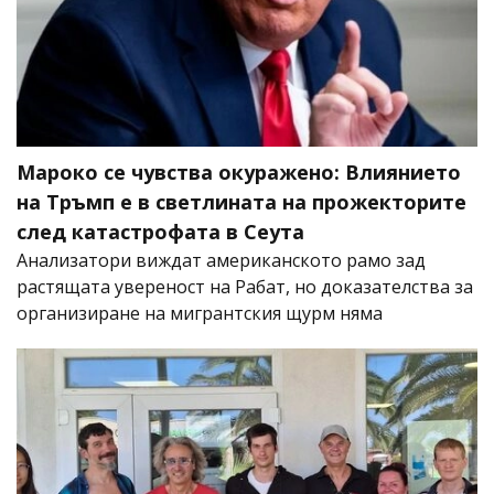
Мароко се чувства окуражено: Влиянието
на Тръмп е в светлината на прожекторите
след катастрофата в Сеута
Анализатори виждат американското рамо зад
растящата увереност на Рабат, но доказателства за
организиране на мигрантския щурм няма