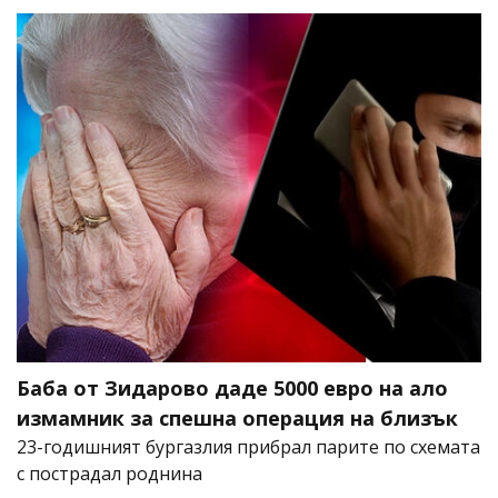
Баба от Зидарово даде 5000 евро на ало
измамник за спешна операция на близък
23-годишният бургазлия прибрал парите по схемата
с пострадал роднина