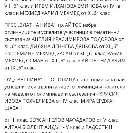
VII „б” клас и ИРЕМ ИЛХАНОВА ЕМИНОВА от IV „в“
клас и МЕХМЕД ХАЛИЛ МЕХМЕД от X „б“ клас
ПГСС „ЗЛАТНА НИВА“ гр. АЙТОС избра
отличниците и успелите участници в тематични
състезания АНЕЛИЯ КРАСИМИРОВА ТОДОРОВА от
XI „б” клас, ДИЛЯНА ДЕНЧЕВА ДЯНКОВА от XI „б”
клас, ЕМИНЕ МЕХМЕД ХАСАН от XII „б” клас, РАБИЕ
МЕХМЕД ОСМАН от XII „б” клас и АЙШЕ СЕИД АЗИМ
ат IX „б” клас.
ОУ „СВЕТЛИНА” с. ТОПОЛИЦА също номинира най-
успешните си възпитаници, отличници и носители
на медали от олимпиади и състезания - КРИСИЯ
ИВОВА ТОХЧЕЛИЕВА от ІV клас, МИРА ЕРДЖАН
ШАБАН
от ІІІ клас, БЕРК АНГЕЛОВ ЧАФАДАРОВ от V клас,
АЙТАЧ БЮЛЕНТ АЙДЪН - V клас и РАДОСТИН