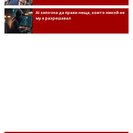
AI започна да прави неща, които никой не
му е разрешавал