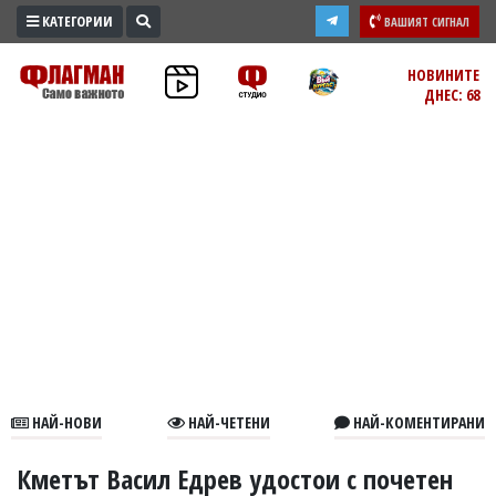
КАТЕГОРИИ
ВАШИЯТ СИГНАЛ
ПРОМО
НОВИНИТЕ
ДНЕС: 68
ЗОНА
ИЗБОРИ
2026
ПРАКТИЧНО
КУЛТУРА
ЗДРАВЕ
ПОЛИТИКА
ОБЩИНИ
ОБЩЕСТВО
ЛАЙФСТАЙЛ
НАЙ-НОВИ
НАЙ-ЧЕТЕНИ
НАЙ-КОМЕНТИРАНИ
ВОЙНАТА
В
Кметът Васил Едрев удостои с почетен