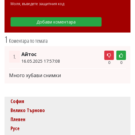
Моля, въведете защитния код
1
Коментара по темата
Айтос
1.
16.05.2025 17:57:08
0
0
Много хубави снимки
София
Велико Търново
Плевен
Русе