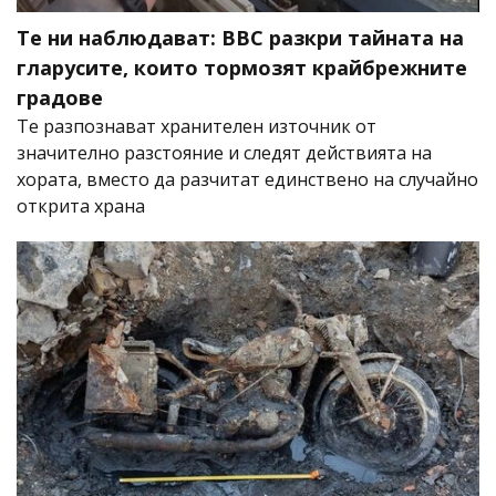
Те ни наблюдават: BBC разкри тайната на
гларусите, които тормозят крайбрежните
градове
Те разпознават хранителен източник от
значително разстояние и следят действията на
хората, вместо да разчитат единствено на случайно
открита храна