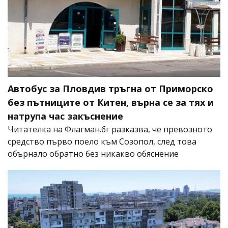
Автобус за Пловдив тръгна от Приморско
без пътниците от Китен, върна се за тях и
натрупа час закъснение
Читателка на Флагман.бг разказва, че превозното
средство първо поело към Созопол, след това
обърнало обратно без никакво обяснение