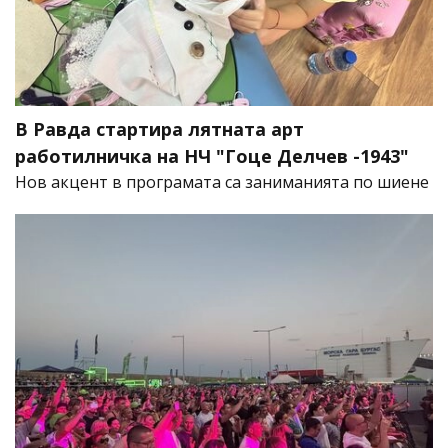
В Равда стартира лятната арт
работилничка на НЧ "Гоце Делчев -1943"
Нов акцент в програмата са заниманията по шиене