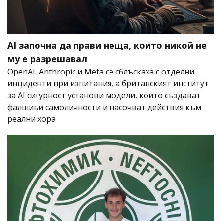
AI започна да прави неща, които никой не
му е разрешавал
OpenAI, Anthropic и Meta се сблъскаха с отделни
инциденти при изпитания, а британският институт
за AI сигурност установи модели, които създават
фалшиви самоличности и насочват действия към
реални хора