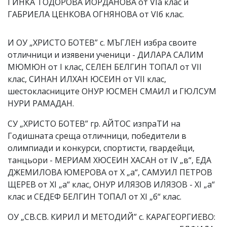
ГИНКА ТОДОРОВА ЙОРДАНОВА от VІа клас и
ГАБРИЕЛА ЦЕНКОВА ОГНЯНОВА от VІб клас.
И ОУ „ХРИСТО БОТЕВ” с. МЪГЛЕН избра своите
отличници и изявени ученици - ДИЛАРА САЛИМ
МЮМЮН от І клас, СЕЛЕН БЕЛГИН ТОПАЛ от VII
клас, СИНАН ИЛХАН ЮСЕИН от VІІ клас,
шестокласниците ОНУР ЮСМЕН СМАИЛ и ГЮЛСУМ
НУРИ РАМАДАН.
СУ „ХРИСТО БОТЕВ” гр. АЙТОС изпраТИ на
Годишната среща отличници, победители в
олимпиади и конкурси, спортисти, гвардейци,
танцьори - МЕРИАМ ХЮСЕИН ХАСАН от IV „в“, ЕДА
ДЖЕМИЛОВА ЮМЕРОВА от X „а“, САМУИЛ ПЕТРОВ
ЩЕРЕВ от XI „а“ клас, ОНУР ИЛЯЗОВ ИЛЯЗОВ - XI „а“
клас и СЕДЕФ БЕЛГИН ТОПАЛ от XI „б“ клас.
ОУ „СВ.СВ. КИРИЛ И МЕТОДИЙ” с. КАРАГЕОРГИЕВО: