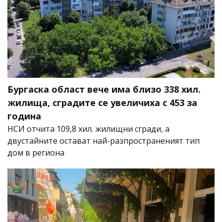
Бургаска област вече има близо 338 хил.
жилища, сградите се увеличиха с 453 за
година
НСИ отчита 109,8 хил. жилищни сгради, а
двустайните остават най-разпространеният тип
дом в региона