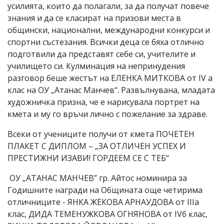
усилията, които да полагали, за да получат повече
знания и да се класират на призови места в
общински, национални, международни конкурси и
спортни състезания. Всички деца се бяха отлично
подготвили да представят себе си, учителите и
училището си. Кулминация на непринудения
разговор беше жестът на ЕЛЕНКА МИТКОВА от ІV а
клас на ОУ „Атанас Манчев“. Развълнувана, младата
художничка призна, че е нарисувала портрет на
кмета и му го връчи лично с пожелание за здраве.
Всеки от учениците получи от кмета ПОЧЕТЕН
ПЛАКЕТ С ДИПЛОМ – „ЗА ОТЛИЧЕН УСПЕХ И
ПРЕСТИЖНИ ИЗАВИ! ГОРДЕЕМ СЕ С ТЕБ“
ОУ „АТАНАС МАНЧЕВ” гр. Айтос номинира за
Годишните награди на Общината още четирима
отличниците - ЯНКА ЖЕКОВА АРНАУДОВА от ІІІа
клас, ДИДА ТЕМЕНУЖКОВА ОГНЯНОВА от ІVб клас,