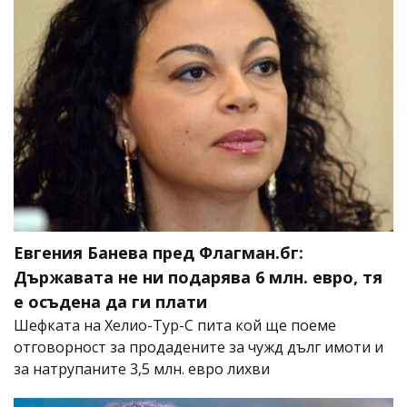
Евгения Банева пред Флагман.бг:
Държавата не ни подарява 6 млн. евро, тя
е осъдена да ги плати
Шефката на Хелио-Тур-С пита кой ще поеме
отговорност за продадените за чужд дълг имоти и
за натрупаните 3,5 млн. евро лихви