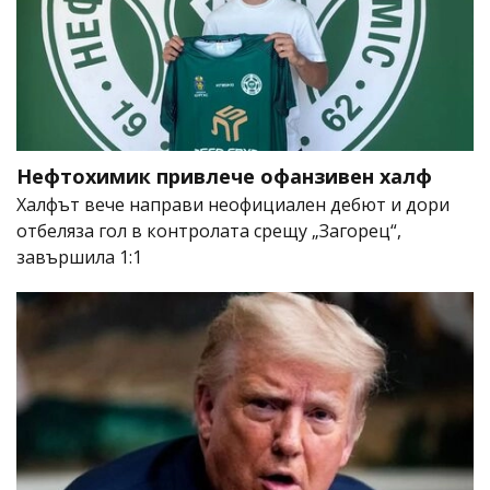
Нефтохимик привлече офанзивен халф
Халфът вече направи неофициален дебют и дори
отбеляза гол в контролата срещу „Загорец“,
завършила 1:1