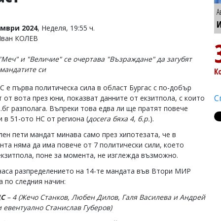
А
И
омври 2024
, Неделя, 19:55 ч.
Иван КОЛЕВ
"Меч" и "Величие" се очертава "Възраждане" да загубят
 мандатите си
К
С е първа политическа сила в област Бургас с по-добър
С
т от вота през юни, показват данните от екзитпола, с които
.бг разполага. Въпреки това едва ли ще пратят повече
 в 51-ото НС от региона (
досега бяха 4, б.р.
).
лен пети мандат минава само през хипотезата, че в
нта няма да има повече от 7 политически сили, което
екзитпола, поне за момента, не изглежда възможно.
часа разпределението на 14-те мандата във Втори МИР
а по следния начин:
ДС
– 4
(Жечо Станков, Любен Дилов, Галя Василева и Андрей
и евентуално Станислав Губеров
)