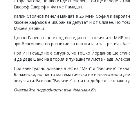
Стара Загора, но ако бъде спечелен, той ще избере 20 М
Ешереф Ешереф и Фатме Рамадан.
Калин Стоянов печели мандат в 26 МИР София и вероятно 
Хюсеин Хафъзов е избран за депутат и от Сливен. По то
Мирем Дервиш.
Цончо Ганев също е водач в един от столичните МИР-ов
при благоприятно развитие за партията и за третия - Ал
При ИТН също не е сигурно, че Тошко Йорданов ще стане
и да даде шанс на втория в тукашната листа - адв. Алекс
При евентуално влизане в НС на "Меч" и "Величие" техн
Блажевски, но чисто математически не е възможно и двет
резултати. Все пак "Величие" стои по-добре и се очаква 
Очаквайте подробности във Флагман.бг!