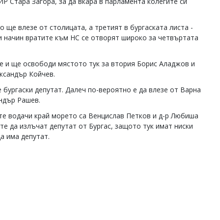
ИР Стара Загора, за да вкара в парламента колегите си
ще влезе от столицата, а третият в бургаската листа -
зи начин вратите към НС се отворят широко за четвъртата
е и ще освободи мястото тук за втория Борис Аладжов и
ександър Койчев.
 бургаски депутат. Далеч по-вероятно е да влезе от Варна
андър Рашев.
ите водачи край морето са Венцислав Петков и д-р Любиша
е да излъчат депутат от Бургас, защото тук имат ниски
да има депутат.