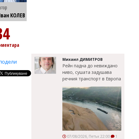
втор
ван КОЛЕВ
34
оментара
Михаил ДИМИТРОВ
подели
Рейн падна до невиждано
ниво, сушата задушава
речния транспорт в Европа
07/08/2026, Петък 22:00
1