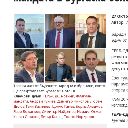
УКРАЙНА
СПОРТ
27 Окт
РАЗСЛЕДВАНЕ
Автор: 
БИЗНЕС
Заради 
ЮГ
един от
ГЕРБ-СД
Управители:
резулта
Веселин
Василев,
Флагман
email:
депутати
v.vasilev@flagman.bg
Катя
Евентуа
Касабова,
парламе
Това са част от бъдещите народни избраници, които
еmail:
k.kassabova@flagman.bg
според 
ще представляват Бургас в 51-ото НС
Ключови думи:
ГЕРБ-СДС
,
новини
,
Флагман
,
Главен
Към 20 
мандати
,
Андрей Рунчев
,
Димитър Николов
,
Любен
редактор:
изглежд
Дилов
,
Галя Василева
,
Цончо Ганев
,
Борис Аладжов
,
Иван
Явор Божанков
,
Димитър Найденов
,
Исмаил Осман
,
Колев,
ГЕРБ-С
Калин Стоянов
,
Петър Кънев
,
Тошко Йорданов
email:
Рунчев 
office@flagman.bg