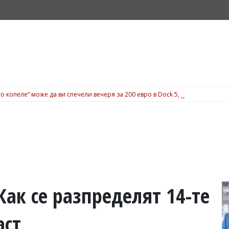
о копеле“ може да ви спечели вечеря за 200 евро в Dock 5, вижте подробн
Как се разпределят 14-те
аст