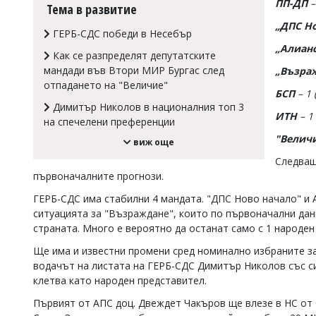
ПП-ДП
–
Тема в развитие
Коментарите
„ДПС Н
под
ГЕРБ-СДС победи в Несебър
статиите
„Алианс
се
Как се разпределят депутатските
въвеждат
мандади във Втори МИР Бургас след
„Възра
от
отпадането на "Величие"
читателите
БСП
– 1
и
Димитър Николов в националния топ 3
ИТН
– 1
редакцията
на спечелени преференции
не
"Велич
виж още
носи
отговорност
Следващ
за
първоначалните прогнози.
тях!
Ако
ГЕРБ-СДС има стабилни 4 мандата. "ДПС Ново начало" и А
откриете
ситуацията за "Възраждане", които по първоначални данни
обиден
страната. Много е вероятно да останат само с 1 народен
за
вас
Ще има и известни промени сред номинално избраните з
коментар,
водачът на листата на ГЕРБ-СДС Димитър Николов със си
моля
клетва като народен представител.
сигнализирайте
ни!
Първият от АПС доц. Двеждет Чакъров ще влезе в НС от 