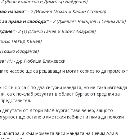
 2
(Явор Божанков и Димитър Найденов
)
ово начало“
– 2
(Исмаил Осман и Калин Стоянов
)
 за права и свободи“
– 2
(Джевдет Чакъров и Севим Али
)
ждане“
- 2 (1)
(Цончо Ганев и Борис Аладжов
)
(инж. Петър Кънев
)
(Тошко Йорданов
)
ие"
(1) -
д-р Любиша Блажевски
ите часове ще са решаващи и могат сериозно да променят
ПС също са с по два сигурни мандата, но не така изглежда
, са с по-слаб резултат в област Бургас от средния за
 представител.
а депутати от Втори МИР Бургас тази вечер, защото
гурност ще остане в кметския кабинет и няма да положи
Силистра, а към момента виси мандата на Севим Али в