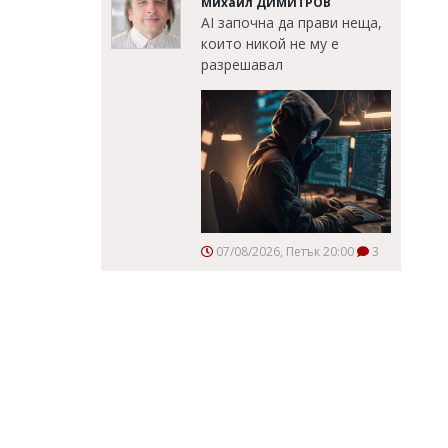
Михаил ДИМИТРОВ
AI започна да прави неща,
които никой не му е
разрешавал
07/08/2026, Петък 20:00
3