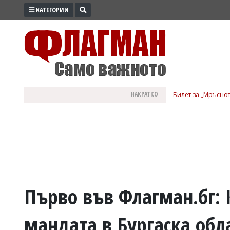
КАТЕГОРИИ
ПРОМО
ЗОНА
ИЗБОРИ
2026
ПРАКТИЧНО
НАКРАТКО
Билет за „Мръснот
КУЛТУРА
ЗДРАВЕ
ПОЛИТИКА
ОБЩИНИ
ОБЩЕСТВО
ЛАЙФСТАЙЛ
Първо във Флагман.бг: 
ВОЙНАТА
мандата в Бургаска обл
В