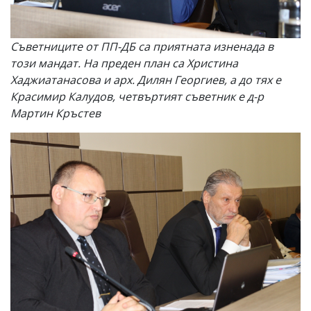
Съветниците от ПП-ДБ са приятната изненада в
този мандат. На преден план са Христина
Хаджиатанасова и арх. Дилян Георгиев, а до тях е
Красимир Калудов, четвъртият съветник е д-р
Мартин Кръстев