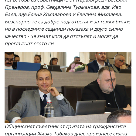
Пренеров, проф. Севдалина Турманова, адв. Иво
Баев, адв.Елена Кокаларова и Евелина Михалева.
Безспорно те са добре подготвени и за тежки битки,
но в последните седмици показаха и друго силно
качество - че знаят кога да отстъпят и могат да
преглътнат егото си
Общинският съветник от групата на гражданските
организации Живко Табаков днес произнесе силна