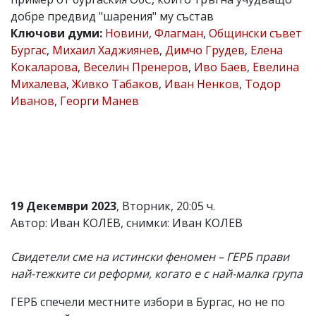
добре предвид "шарения" му състав
Коментарите
под
Ключови думи:
Новини
,
Флагман
,
Общински съвет
статиите
Бургас
,
Михаил Хаджиянев
,
Димчо Грудев
,
Елена
се
Кокаларова
,
Веселин Пренеров
,
Иво Баев
,
Евелина
въвеждат
от
Михалева
,
Живко Табаков
,
Иван Ненков
,
Тодор
читателите
Иванов
,
Георги Манев
и
редакцията
не
носи
отговорност
за
тях!
Ако
19 Декември 2023
, Вторник, 20:05 ч.
откриете
обиден
Автор: Иван КОЛЕВ, снимки: Иван КОЛЕВ
за
вас
Свидетели сме на истински феномен – ГЕРБ прави
коментар,
моля
най-тежките си реформи, когато е с най-малка група
сигнализирайте
ни!
ГЕРБ спечели местните избори в Бургас, но не по