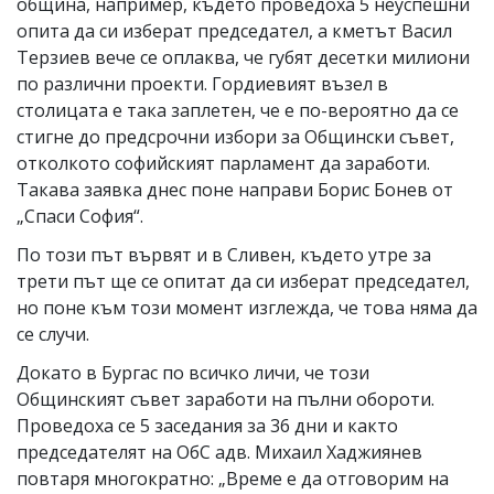
община, например, където проведоха 5 неуспешни
опита да си изберат председател, а кметът Васил
Терзиев вече се оплаква, че губят десетки милиони
по различни проекти. Гордиевият възел в
столицата е така заплетен, че е по-вероятно да се
стигне до предсрочни избори за Общински съвет,
отколкото софийският парламент да заработи.
Такава заявка днес поне направи Борис Бонев от
„Спаси София“.
По този път вървят и в Сливен, където утре за
трети път ще се опитат да си изберат председател,
но поне към този момент изглежда, че това няма да
се случи.
Докато в Бургас по всичко личи, че този
Общинският съвет заработи на пълни обороти.
Проведоха се 5 заседания за 36 дни и както
председателят на ОбС адв. Михаил Хаджиянев
повтаря многократно: „Време е да отговорим на