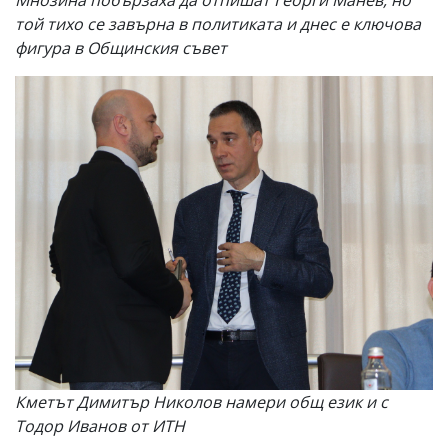
Мнозина побързаха да отпишат Георги Манев, но
той тихо се завърна в политиката и днес е ключова
фигура в Общинския съвет
Кметът Димитър Николов намери общ език и с
Тодор Иванов от ИТН