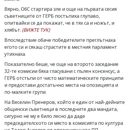
Вярно, ОбС стартира зле и още на първата сесия
съветниците от ГЕРБ постъпиха глупаво,
опитвайки се да покажат, че в тях са и ножът, и
хлябът.
(ВИЖТЕ ТУК)
Впоследствие обаче победителите преглътнаха
егото си и сякаш страстите в местния парламент
утихнаха.
Показателно беше, че още на второто заседание
32-те комисии бяха гласувани с пълен консенсус, а
ГЕРБ отстъпи от чисто математическите принципи
и предостави достатъчно места на опозицията и
по-малките групи.
На Веселин Пренеров, който е един от най-дейните
общински съветници в последните два мандата,
сигурно не му е било лесно да даде
председателското си място в комисията по култура