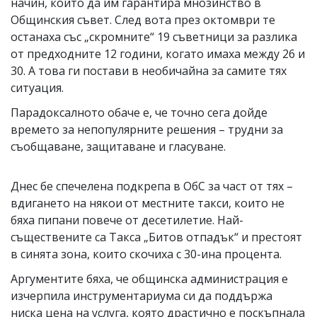
начин, който да им гарантира мнозинство в
Общинския съвет. След вота през октомври те
останаха със „скромните“ 19 съветници за разлика
от предходните 12 години, когато имаха между 26 и
30. А това ги постави в необичайна за самите тях
ситуация.
Парадоксалното обаче е, че точно сега дойде
времето за непопулярните решения – трудни за
съобщаване, защитаване и гласуване.
Днес бе спечелена подкрепа в ОбС за част от тях –
вдигането на някои от местните такси, които не
бяха пипани повече от десетилетие. Най-
съществените са Такса „Битов отпадък“ и престоят
в синята зона, които скочиха с 30-ина процента.
Аргументите бяха, че общинска администрация е
изчерпила инструментариума си да поддържа
ниска цена на услуга, която драстично е поскъпнала