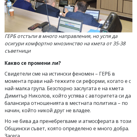
ГЕРБ отстъпи в много направления, но успя да
осигури комфортно мнозинство на кмета от 35-38
съветници
Какво се промени ли?
Свидетели сме на истински феномен – ГЕРБ в
момента прави най-тежките си реформи, когато е с
най-малка група. Безспорно заслугата е на кмета
Димитър Николов, който успява с авторитета си да
балансира отношенията в местната политика – по
начин, който никой друг не владее.
Но не бива да пренебрегваме и атмосферата в този
Общински съвет, която определено е много добра.
Засега.