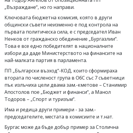
на Тодор Ангелов от опозиционната ПП
„Възраждане“, но го направи.
Ключовата бюджетна комисия, която в други
общински съвети неизменно е под контрола на
първата политическа сила, е с председател Иван
Ненков от гражданско обединение „Бургазлии“.
Това е все едно победителят в националните
избори да даде Министерството на финансите на
най-малката партия в парламента.
ПП „Български възход“-КОД, които сформираха
втората по численост група в ОбС със 7 съветници
пък излъчиха цели двама зам.-кметове – Станимир
Апостолов пое „Бюджет и финанси“, а Манол
Тодоров – „Спорт и туризъм“.
Има и редица други примери - за зам.-
председателите, местата в комисиите и т.нат.
Бургас може да бъде добър пример за Столична