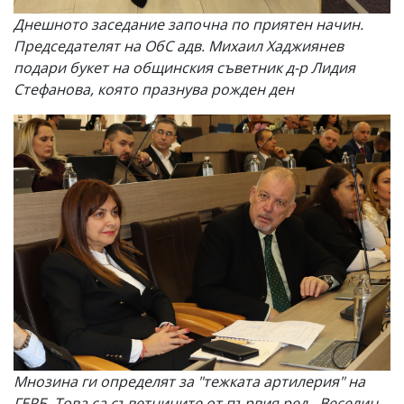
Днешното заседание започна по приятен начин.
Председателят на ОбС адв. Михаил Хаджиянев
подари букет на общинския съветник д-р Лидия
Стефанова, която празнува рожден ден
Мнозина ги определят за "тежката артилерия" на
ГЕРБ. Това са съветниците от първия ред - Веселин