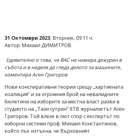
31 Октомври 2023
, Вторник, 09:11 ч.
Автор: Михаил ДИМИТРОВ
Удивително е това, че ВАС не намира дежурен в
събота и в неделя да гледа делото за машините,
коментира Асен Григоров
Нови конспиративни теории срещу „хартиената
коалиция“ и за огромния брой на невалидните
бюлетини на изборите за местна власт разви в
студиото на „Тази сутрин“ бТВ журналистът Асен
Григоров. Той влезе в лют спор с експертът по
изборни системи проф. Михаил Константинов,
който пък изтъкна, че Върховният