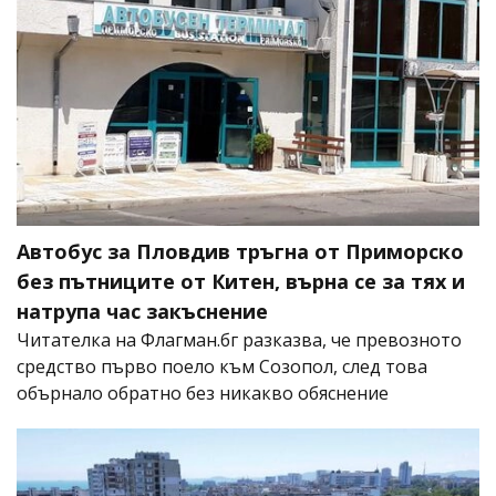
Автобус за Пловдив тръгна от Приморско
без пътниците от Китен, върна се за тях и
натрупа час закъснение
Читателка на Флагман.бг разказва, че превозното
средство първо поело към Созопол, след това
обърнало обратно без никакво обяснение