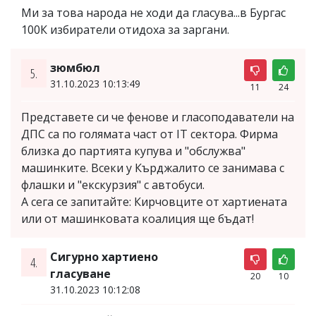
Ми за това народа не ходи да гласува...в Бургас
100К избиратели отидоха за заргани.
зюмбюл
5.
31.10.2023 10:13:49
11
24
Представете си че фенове и гласоподаватели на
ДПС са по голямата част от IT сектора. Фирма
близка до партията купува и "обслужва"
машинките. Всеки у Кърджалито се занимава с
флашки и "екскурзия" с автобуси.
А сега се запитайте: Кирчовците от хартиената
или от машинковата коалиция ще бъдат!
Сигурно хартиено
4.
гласуване
20
10
31.10.2023 10:12:08