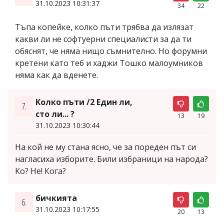
31.10.2023 10:31:37
34
22
Тъпа копейке, колко пъти трябва да излязат
какви ли не софтуерни специалисти за да ти
обяснят, че няма нищо съмнително. Но форумни
кретени като теб и хаджи Тошко малоумников
няма как да вденете.
Колко пъти /2 Един ли,
7.
сто ли... ?
13
19
31.10.2023 10:30:44
На кой не му стана ясно, че за пореден път си
нагласиха изборите. Били избраници на народа?
Ко? Не! Кога?
бичкията
6.
31.10.2023 10:17:55
20
13