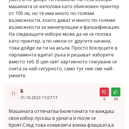
машината се използва като обикновен принтер
от 100 лв, но тя има много по-големи
възможности, които дават и много по-големи
възможности за манипулации и фалшификации.
На следващите избори може да не се ползва
като принтер, а по някои от другите начини,
това дойде ли ти на акъла. Просто боклуците в
парламента вдигат ръка и решават изборите
вместо теб. В цял свят хартиеното гласуване се
счита за най-сигурното, само тук ние сме най-
умните.
Б
11.
31.10.2023 11:07:17
6
28
Машината отпечатва бюлетината ти виждаш
своя избор пускаш в урната и после се
броят.След това комисията взема флашката,а