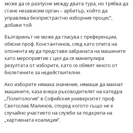
може да се разпусне между двата тура, но трябва да
стане независим орган – арбитър, който да
управлява безпристрастно изборния процес“,
добави той.
Българинът не може да гласува с преференции,
обясни проф. Константинов, след като опита на
опонента му да представи забраната на машините
като мероприятие с цел да се манипулира
резултата от изборите, като се обявят много от
бюлетините за недействителни.
Ако изборите нямаха значение, нямаше да махнат
машините, каза вчера ръководителят на катедра
„Политология“ в Софийския университет проф.
Светослав Малинов, според когото също не е
случайно участието на служби за подкрепа на
„хартиената коалиция“.