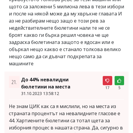
щото са заложени 5 милиона лева в тези избори
и после на някой може да му хвръкне главата И
аз не разбирам нещо защо е този рев за
недействителните бюлетини нали те не се
броят какво ги бърка решил човека че ще
задраска бюлетината защото е ядосан или е
объркал нещо какво е станало толкова велико
нещо само да си дъвчат подкрепата за
машините
До 44% невалидни
21.
бюлетини на места
17
5
31.10.2023 13:58:12
Не знам ЦИК как са я мислили, но на места из
страната процентът на невалидните гласове е
44. Хартиените бюлетини са тотал щета за
изборния процес в нашата страна. Да, сигурно в