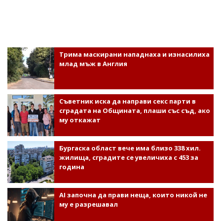
Трима маскирани нападнаха и изнасилиха
млад мъж в Англия
Съветник иска да направи секс парти в
сградата на Общината, плаши със съд, ако
му откажат
Бургаска област вече има близо 338 хил.
жилища, сградите се увеличиха с 453 за
година
AI започна да прави неща, които никой не
му е разрешавал