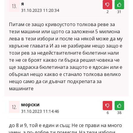
я
13.
31.10.2023 11:20:34
2
31
Питам се защо кривоустото толкова реве за
тези машини или щото са заложени 5 милиона
лева в тези избори и после на някой може да му
хвръкне главата И аз не разбирам нещо защо е
този рев за недействителните бюлетини нали
те не се броят какво ги бърка решил човека че
ще задраска бюлетината защото е ядосан или е
объркал нещо какво е станало толкова велико
нещо само да си дъвчат подкрепата за
машините
морски
12.
31.10.2023 11:14:46
6
38
до 8 и 9, той е един и същ: Не се прави на много
умен, а по-добре ти помисли. На тези избори