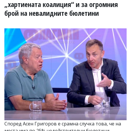
УКРАЙНА
„хартиената коалиция“ и за огромния
СПОРТ
брой на невалидните бюлетини
РАЗСЛЕДВАНЕ
БИЗНЕС
ЮГ
Управители:
Веселин
Василев,
email:
v.vasilev@flagman.bg
Катя
Касабова,
еmail:
k.kassabova@flagman.bg
Главен
редактор:
Иван
Колев,
email:
Според Асен Григоров е срамна случка това, че на
office@flagman.bg
места има по 25% недействителни бюлетини.