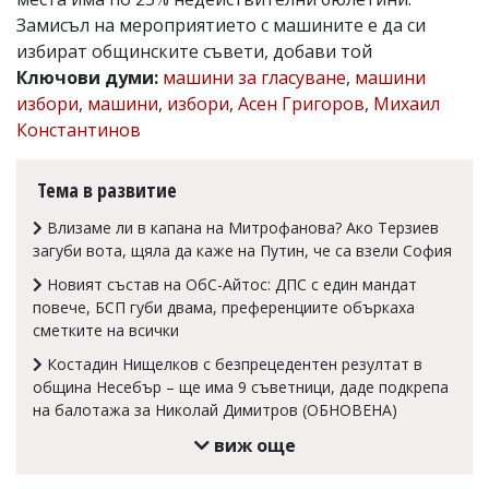
Замисъл на мероприятието с машините е да си
Коментарите
под
избират общинските съвети, добави той
статиите
Ключови думи:
машини за гласуване
,
машини
се
избори
,
машини
,
избори
,
Асен Григоров
,
Михаил
въвеждат
от
Константинов
читателите
и
редакцията
Тема в развитие
не
носи
Влизаме ли в капана на Митрофанова? Ако Терзиев
отговорност
загуби вота, щяла да каже на Путин, че са взели София
за
тях!
Новият състав на ОбС-Айтос: ДПС с един мандат
Ако
повече, БСП губи двама, преференциите объркаха
откриете
сметките на всички
обиден
за
Костадин Нищелков с безпрецедентен резултат в
вас
община Несебър – ще има 9 съветници, даде подкрепа
коментар,
на балотажа за Николай Димитров (ОБНОВЕНА)
моля
сигнализирайте
виж още
ни!