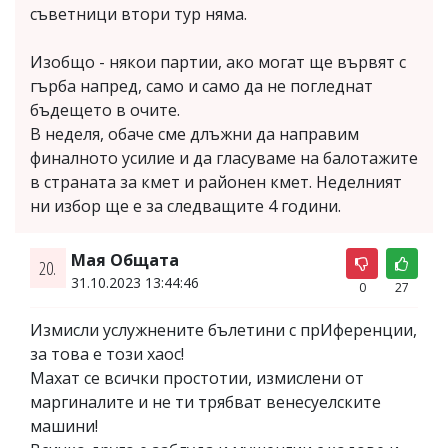
съветници втори тур няма.
Изобщо - някои партии, ако могат ще вървят с
гърба напред, само и само да не погледнат
бъдещето в очите.
В неделя, обаче сме длъжни да направим
финалното усилие и да гласуваме на балотажите
в страната за кмет и районен кмет. Неделният
ни избор ще е за следващите 4 години.
Мая Общата
20.
31.10.2023 13:44:46
0
27
Измисли услужнените бълетини с прИференции,
за това е този хаос!
Махат се всички простотии, измислени от
маргиналите и не ти трябват венесуелските
машини!