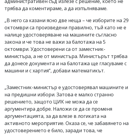
административен съд излезе с решение, което не
трябва да коментираме, а да изпълняваме.
„В него са казани ясно две неща – че изборите на 29
октомври са произведени правилно, тъй като не е
налице удостоверяване на машините съгласно
закона и че това не важи за балотажа на 5
октомври. Удостоверени са от заместник-
министъра, а не от министъра. Министърът трябва
да донесе документа и на балотажа ще гласуваме с
машини и с хартия“, добави математикът.
„Заместник-министър е удостоверявал машините и
на предишни избори. Затова е малко странно
решението, защото ЦИК не можа да се
аргументира добре. Наложи се да се променя
аргументацията, за да влезе в логиката на
активното мероприятие. Оказа се, че забавянето на
удостоверението е било, заради това, че