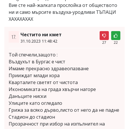
Вие сте най-жалката прослойка от обществото
ни и само мърсите въздуха-уродливи ТЪПАЦИ
ХАХАХАХАХ
Честито ни кмет
17.
31.10.2023 11:48:42
27
22
Той спечели,защото :
Въздухът в Бургас е чист
Имаме прекрасно здравеопазване
Прииждат млади хора
Кварталите светят от чистота
Икономиката на града хвърчи нагоре
Данъците ниски
Улиците като огледало
Грижа за всяко дърво,листо от него да не падне
Стадион до стадион
Прозрачност при избор на изпълнител на