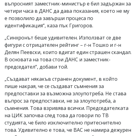
въпросният заместник-министър е бил задържан за
четири часа в ДАНС да дава показания, което не му
е позволило да завърши процеса по
идентификация“, каза пък Григоров.
„Синхронът беше удивителен. Използват се две
фигури с отрицателен рейтинг – г-н Тошко и г-н
Делян Пеевски, които вдигат един страшен скандал.
В основата на това стои ДАНС и заместник-
председател“, добави той.
„Създават някакъв странен документ, в който
пише накрая, че се създават съмнения за
предпоставки за възможна злоупотреба. Не става
въпрос за предпоставки, не за злоупотреба, а
съмнения. Това взривява всички. Председателката
на ЦИК започва след това да говори по ТВ
студията, че било изключително притеснително
това. Удивително е това, че ВАС не намира дежурен