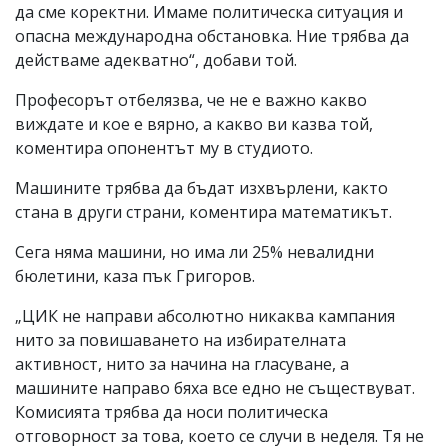
да сме коректни. Имаме политическа ситуация и
опасна международна обстановка. Ние трябва да
действаме адекватно“, добави той.
Професорът отбелязва, че не е важно какво
виждате и кое е вярно, а какво ви казва той,
коментира опонентът му в студиото.
Машините трябва да бъдат изхвърлени, както
стана в други страни, коментира математикът.
Сега няма машини, но има ли 25% невалидни
бюлетини, каза пък Григоров.
„ЦИК не направи абсолютно никаква кампания
нито за повишаването на избирателната
активност, нито за начина на гласуване, а
машините направо бяха все едно не съществуват.
Комисията трябва да носи политическа
отговорност за това, което се случи в неделя. Тя не