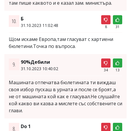
там пише каквото и е казал зам. министъра.
Б
10.
31.10.2023 11:02:48
8
31
Щом искаме Европа,там гласуват с хартиени
бюлетини.Точка по въпроса.
90%Дебили
9.
31.10.2023 10:40:02
34
13
Машината отпечатва бюлетината ти виждаш
своя избор пускаш в урната и после се броят,а
не от машината кой как е гласувал.Не слушайте
кой какво ви казва а мислете със собствените си
глави.
Do 1
8.