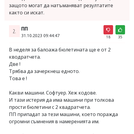
защото могат да натъманяват резултатите
както си искат.
ПП
2.
31.10.2023 09:44:47
18
35
В неделя за балоажа бюлетината ще е от 2
кводратчета.
Две !
Трябва да зачеркнеш едното.
Това е !
Какви машини. Софтуер. Хеж кодове.
И тази истерия да има машини при толкова
прости бюлетини с 2 квадратчета.
ПП припадат за тези машини, което поражда
огромни съмнения в намеренията им.