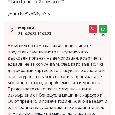
"Чичо Цено, кой номер си"?
youtu.be/5xnB6yIuYJs
морски
3.
31.10.2023 10:03:25
19
35
Не ми е ясно само как жълтопавениците
представят машинното гласуване като
върховен признак на демокрация, а хартията
едва ли не за комунизъм, след като във всички
демокрации хартиеното гласуване е основно и
най-сигурно, а в много страни забраниха вече
машинното заради проблеми със сигурността.
Представете си колко са сигурни нашите
изхвърлени от Венецуела машини с хардуер и
ОС отпреди 15 и повече години. А ако въведат и
електронно гласуване каквато е крайната цел,
няма да има никакъв смисъл да гласуваме,