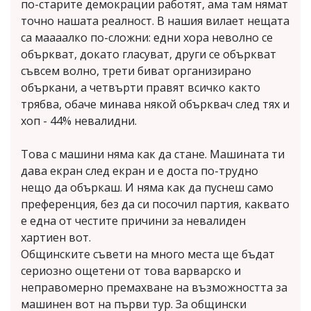
по-старите демокрации работят, ама там нямат
точно нашата реалност. В нашия вилает нещата
са маааалко по-сложни: едни хора неволно се
объркват, докато гласуват, други се объркват
съвсем волно, трети биват организирано
объркани, а четвърти правят всичко както
трябва, обаче минава някой обърквач след тях и
хоп - 44% невалидни.
Това с машини няма как да стане. Машината ти
дава екран след екран и е доста по-трудно
нещо да объркаш. И няма как да пуснеш само
преференция, без да си посочил партия, каквато
е една от честите причини за невалиден
хартиен вот.
Общинските съвети на много места ще бъдат
сериозно ощетени от това варварско и
неправомерно премахване на възможността за
машинен вот на първи тур. За общински