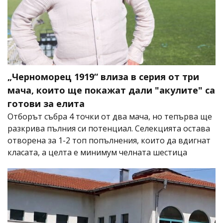
„Черноморец 1919“ влиза в серия от три
мача, които ще покажат дали "акулите" са
готови за елита
Отборът събра 4 точки от два мача, но тепърва ще
разкрива пълния си потенциал. Селекцията остава
отворена за 1-2 топ попълнения, които да вдигнат
класата, а целта е минимум челната шестица