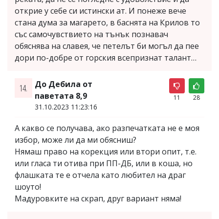
открие у себе си истински ат. И понеже вече
стана дума за магарето, в баснята на Крилов то
със самочувствието на тънък познавач
обяснява на славея, че петелът би могъл да пее
дори по-добре от горския всепризнат талант…
До Дебила от
14.
паветата 8,9
11
28
31.10.2023 11:23:16
А какво се получава, ако разпечатката не е моя
избор, може ли да ми обясниш?
Нямаш право на корекция или втори опит, т.е.
или гласа ти отива при ПП-ДБ, или в коша, но
флашката те е отчела като любител на драг
шоуто!
Мадуровките на скрап, друг вариант няма!