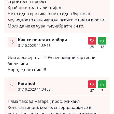
строителен проект
Крайните квартали цъфтят
Нито една критика в нито една бургаска
медия,което означава,че всичко е цветя и рози.
Моля да не се чува гък,избрахте си го.
Как се печелят избори
16.
31.10.2023 11:39:13
25
12
Или далаверата с 20% невалидни хартиени
бюлетини
Народе,пак спиш !!!
Parahod
15.
31.10.2023 11:34:58
27
7
Няма такова магаре ( проф. Михаил
Константинов), което, съзерцавайки се в
реката, да не се погледне с удоволствие и да