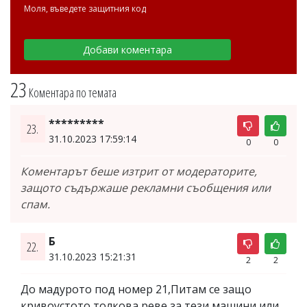
Моля, въведете защитния код
23
Коментара по темата
*********
23.
31.10.2023 17:59:14
0
0
Коментарът беше изтрит от модераторите,
защото съдържаше рекламни съобщения или
спам.
Б
22.
31.10.2023 15:21:31
2
2
До мадурото под номер 21,Питам се защо
кривоустото толкова реве за тези машини или