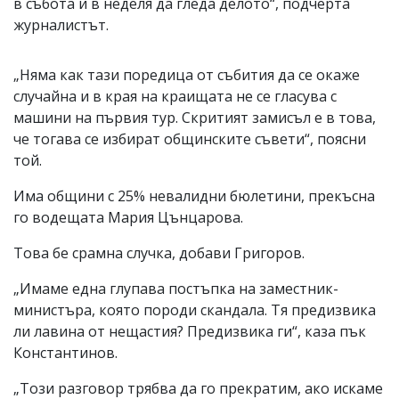
в събота и в неделя да гледа делото“, подчерта
журналистът.
„Няма как тази поредица от събития да се окаже
случайна и в края на краищата не се гласува с
машини на първия тур. Скритият замисъл е в това,
че тогава се избират общинските съвети“, поясни
той.
Има общини с 25% невалидни бюлетини, прекъсна
го водещата Мария Цънцарова.
Това бе срамна случка, добави Григоров.
„Имаме една глупава постъпка на заместник-
министъра, която породи скандала. Тя предизвика
ли лавина от нещастия? Предизвика ги“, каза пък
Константинов.
„Този разговор трябва да го прекратим, ако искаме