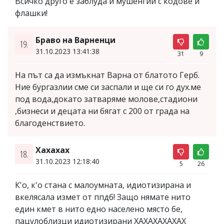
Всичко друго е заблуда и мушенгии с кодове и
флашки!
Браво на Варненци
19.
31.10.2023 13:41:38
31
9
На път са да измъкнат Варна от блатото Герб.
Ние бургазлии сме си заспали и ще си го дух.ме
под вода,докато затваряме молове,стадиони
,бизнеси и децата ни бягат с 200 от града на
благоденствието.
Хахахах
18.
31.10.2023 12:18:40
5
26
К'о, к'о стана с малоумната, идиотизирана и
вкелясала измет от ппдб! Защо нямате нито
един кмет в нито едно населено място бе,
пацулоблизци идиотизирани ХАХАХАХАХАХ