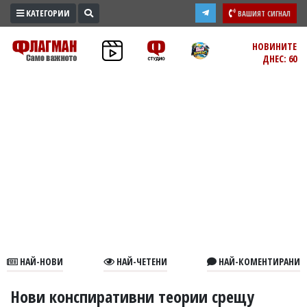
КАТЕГОРИИ
ВАШИЯТ СИГНАЛ
ПРОМО
НОВИНИТЕ
ДНЕС: 60
ЗОНА
ИЗБОРИ
2026
ПРАКТИЧНО
КУЛТУРА
ЗДРАВЕ
ПОЛИТИКА
ОБЩИНИ
ОБЩЕСТВО
ЛАЙФСТАЙЛ
НАЙ-НОВИ
НАЙ-ЧЕТЕНИ
НАЙ-КОМЕНТИРАНИ
ВОЙНАТА
В
Нови конспиративни теории срещу