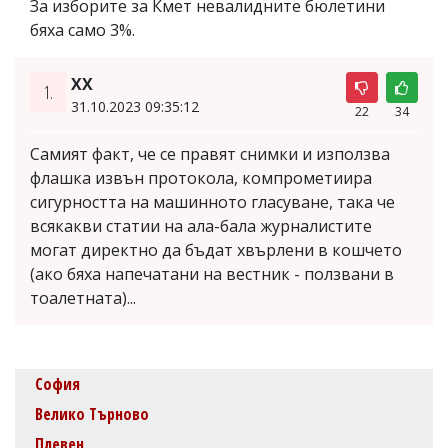
За изборите за Кмет невалидните бюлетини
бяха само 3%.
XX
1.
31.10.2023 09:35:12
22
34
Самият факт, че се правят снимки и използва
флашка извън протокола, компрометиира
сигурността на машинното гласуване, така че
всякакви статии на ала-бала журналистите
могат директно да бъдат хвърлени в кошчето
(ако бяха напечатани на вестник - ползвани в
тоалетната)...
София
Велико Търново
Плевен