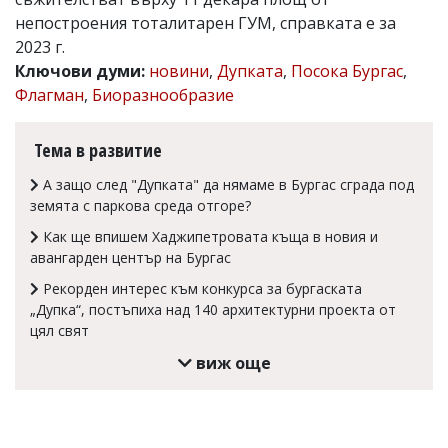
непостроения тоталитарен ГУМ, справката е за
Коментарите
под
2023 г.
статиите
Ключови думи:
новини
,
Дупката
,
Посока Бургас
,
се
Флагман
,
Биоразнообразие
въвеждат
от
читателите
Тема в развитие
и
редакцията
А защо след "Дупката" да нямаме в Бургас сграда под
не
носи
земята с паркова среда отгоре?
отговорност
Как ще впишем Хаджипетровата къща в новия и
за
тях!
авангарден център на Бургас
Ако
Рекорден интерес към конкурса за бургаската
откриете
„Дупка“, постъпиха над 140 архитектурни проекта от
обиден
за
цял свят
вас
виж още
коментар,
моля
сигнализирайте
ни!