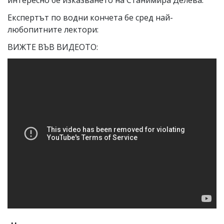
Експертът по водни кончета бе сред най-
любопитните лектори:
ВИЖТЕ ВЪВ ВИДЕОТО: