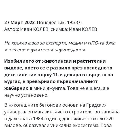
27 Март 2023
, Понеделник, 19:33 ч.
Автор: Иван КОЛЕВ, снимка: Иван КОЛЕВ
На кръгла маса за експерти, медии и НПО-та бяха
изнесени изумителни научни данни
Изобилието от животински и растителни
видове, което се е развило през последното
десетилетие върху 11-е декара в сърцето на
Бургас, е превърнало първоначалният
жабарник в
мини джунгла. Това не е шега, а е
научно установено.
В някогашните бетонови основи на Градския
универсален магазин, чието строителство започна
в далечната 1984 година, днес живеят около 220
видове, образували уникална екосистема. Това