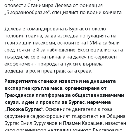
оповести Станимира Делева от фондация
„Биоразнообразие“, специалист по водни кончета.
Делева е командирована в Бургас от около
половин година, за да изследва популацията на
тези хищни насекоми, основите на ГУМ-а са били
сред точките й за наблюдение. Екоспециалистката
твърди, че се е натъкнала на далеч по-сериозен
екофеномен - природата тук си е върнала
водещата роля пред градската среда.
Разкритията станаха известни на днешната
експертна кръгла маса, организирана от
Гражданска платформа за общественозначими
каузи, идеи и проекти за Бургас, наречена
„Посока Бургас“
. Основните двигатели в това
сдружение са доскорошният гл.архитект на Община
Бургас Емил Бурулянов и Пламен Карашев, известен
като организатор на традиционното Българовско