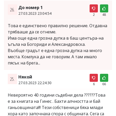
До номер 1
26.
27.03.2023 23:04:54
2
48
Това е единствено правилно решение. Отдавна
трябваше да се отнеме.
Има още една грозна дупка в баш центъра-на
ъгъла на Богориди и Александровска.
Въобще градът е една грозна дупка на много
места. Комлука да не говорим. А там имало
пясък на брега...
Някой
25.
27.03.2023 22:24:30
6
66
Невероятно 40 години съдебни дела ??????Това
е за книгата на Гинес . Бахти алчността и бай
ганьовщината!!! Тези собственици бяха млади
хора като започнаха спора с общината. Сега са