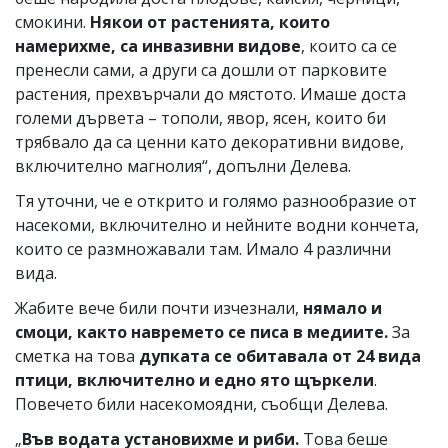
смокини.
Някои от растенията, които
намерихме, са инвазивни видове
, които са се
пренесли сами, а други са дошли от парковите
растения, прехвърчали до мястото. Имаше доста
големи дървета – тополи, явор, ясен, които би
трябвало да са ценни като декоративни видове,
включително магнолия“, допълни Делева.
Тя уточни, че е открито и голямо разнообразие от
насекоми, включително и нейните водни кончета,
които се размножавали там. Имало 4 различни
вида.
Жабите вече били почти изчезнали,
нямало и
смоци, както навремето се писа в медиите.
За
сметка на това
дупката се обитавала от 24 вида
птици, включително и едно ято щъркели
.
Повечето били насекомоядни, съобщи Делева.
„
Във водата установихме и риби.
Това беше