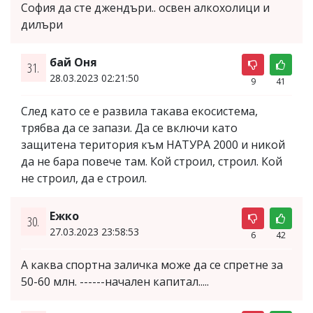
София да сте джендъри.. освен алкохолици и
дилъри
бай Оня
31.
28.03.2023 02:21:50
9
41
След като се е развила такава екосистема,
трябва да се запази. Да се включи като
защитена територия към НАТУРА 2000 и никой
да не бара повече там. Кой строил, строил. Кой
не строил, да е строил.
Ежко
30.
27.03.2023 23:58:53
6
42
А каква спортна заличка може да се спретне за
50-60 млн. ------начален капитал.....