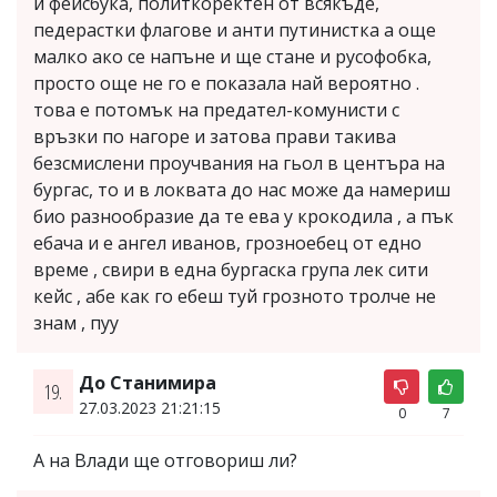
и фейсбука, политкоректен от всякъде,
педерастки флагове и анти путинистка а още
малко ако се напъне и ще стане и русофобка,
просто още не го е показала най вероятно .
това е потомък на предател-комунисти с
връзки по нагоре и затова прави такива
безсмислени проучвания на гьол в центъра на
бургас, то и в локвата до нас може да намериш
био разнообразие да те ева у крокодила , а пък
ебача и е ангел иванов, грозноебец от едно
време , свири в една бургаска група лек сити
кейс , абе как го ебеш туй грозното тролче не
знам , пуу
До Станимира
19.
27.03.2023 21:21:15
0
7
А на Влади ще отговориш ли?