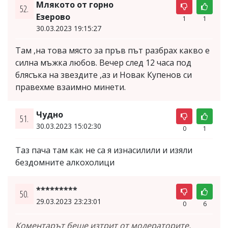
Млякото от горно
52.
Езерово
1
1
30.03.2023 19:15:27
Там ,на това място за пръв път разбрах какво е
силна мъжка любов. Вечер след 12 часа под
блясъка на звездите ,аз и Новак Купенов си
правехме взаимно минети.
Чудно
51.
30.03.2023 15:02:30
0
1
Таз пача там как не са я изнасилили и изяли
бездомните алкохолици
*********
50.
29.03.2023 23:23:01
0
6
Коментарът беше изтрит от модераторите,