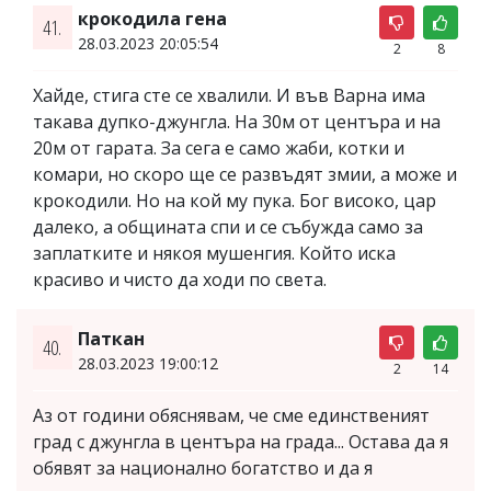
крокодила гена
41.
28.03.2023 20:05:54
2
8
Хайде, стига сте се хвалили. И във Варна има
такава дупко-джунгла. На 30м от центъра и на
20м от гарата. За сега е само жаби, котки и
комари, но скоро ще се развъдят змии, а може и
крокодили. Но на кой му пука. Бог високо, цар
далеко, а общината спи и се събужда само за
заплатките и някоя мушенгия. Който иска
красиво и чисто да ходи по света.
Паткан
40.
28.03.2023 19:00:12
2
14
Аз от години обяснявам, че сме единственият
град с джунгла в центъра на града... Остава да я
обявят за национално богатство и да я