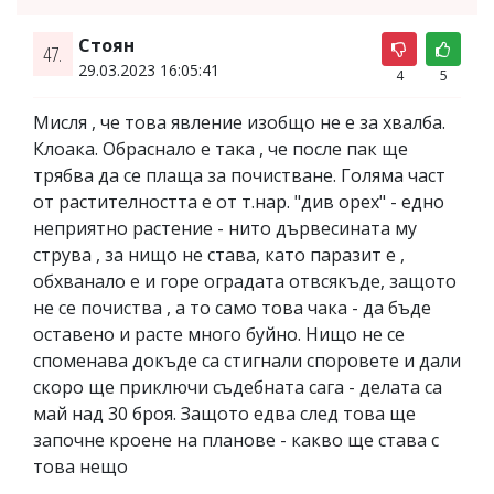
Стоян
47.
29.03.2023 16:05:41
4
5
Мисля , че това явление изобщо не е за хвалба.
Клоака. Обраснало е така , че после пак ще
трябва да се плаща за почистване. Голяма част
от растителността е от т.нар. "див орех" - едно
неприятно растение - нито дървесината му
струва , за нищо не става, като паразит е ,
обхванало е и горе оградата отвсякъде, защото
не се почиства , а то само това чака - да бъде
оставено и расте много буйно. Нищо не се
споменава докъде са стигнали споровете и дали
скоро ще приключи съдебната сага - делата са
май над 30 броя. Защото едва след това ще
започне кроене на планове - какво ще става с
това нещо