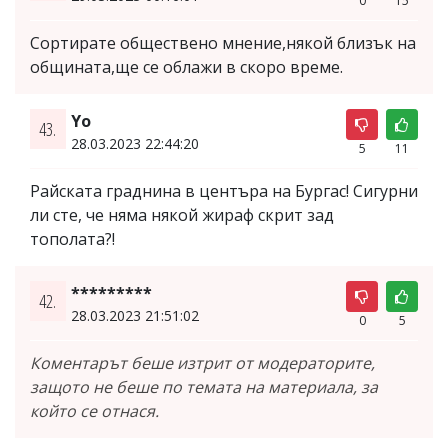
0
15
Сортирате обществено мнение,някой близък на
общината,ще се облажи в скоро време.
Yо
43.
28.03.2023 22:44:20
5
11
Райската граднина в центъра на Бургас! Сигурни
ли сте, че няма някой жираф скрит зад
тополата?!
*********
42.
28.03.2023 21:51:02
0
5
Коментарът беше изтрит от модераторите,
защото не беше по темата на материала, за
който се отнася.