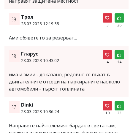
направят защитена местност
Трол
39.
28.03.2023 12:19:38
3
26
Ами обявете го за резерват...
Гларус
38.
28.03.2023 10:43:02
4
14
има и змии - доказано, редовно се пъхат в
двигателните отсеци на паркираните наоколо
автомобили - търсят топлината
Dinki
37.
28.03.2023 10:36:24
10
23
Направете най-големият бардак в света там,
сложете всички чалга певици , фенки да лапат .