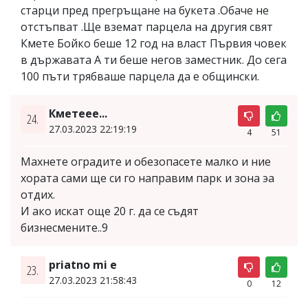
старци пред прегръщане на букета .Обаче не
отстъпват .Ще вземат парцела на другия свят
Кмете Бойко беше 12 год на власт Първия човек
в държавата А ти беше негов заместник. До сега
100 пъти трябваше парцела да е общински.
Кметеее...
24.
27.03.2023 22:19:19
4
51
Махнете оградите и обезопасете малко и ние
хората сами ще си го направим парк и зона эа
отдих.
И ако искат още 20 г. да се съдят
бизнесмените..9
priatno mi e
23.
27.03.2023 21:58:43
0
12