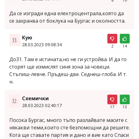
8
10
Да се изгради една електроцентрала,която да
се захранва от боклука на Бургас и околността.
Кую
33.
28.03.2023 09:08:34
2
14
До31. Там е истината,но не ги устройва. И да го
сторят ще измислят синя зона за човеци.
Стъпиш-левче. Пръдеш-две. Седнеш-глоба. И т.
н.
Схемички
32.
28.03.2023 02:40:17
17
13
Посока Бургас, много тъпо разлайвате масите с
някакви теми,които сте безпомощни да решите.
Кога ще ставате партия и дано и вие като Спаси