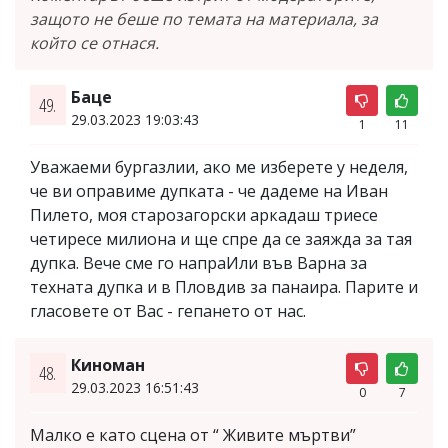
защото не беше по темата на материала, за
който се отнася.
Баце
49.
29.03.2023 19:03:43
1
11
Уважаеми бургазлии, ако ме изберете у неделя,
че ви оправиме дупката - че дадеме на Иван
Пилето, моя старозагорски аркадаш триесе
четиресе милиона и ще спре да се заяжда за тая
дупка. Вече сме го напраИли във Варна за
техната дупка и в Пловдив за панаира. Парите и
гласовете от Вас - гепането от нас.
Киноман
48.
29.03.2023 16:51:43
0
7
Малко е като сцена от “ Живите мъртви”