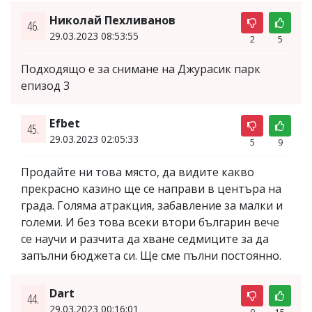
Николай Пехливанов
46.
29.03.2023 08:53:55
2
5
Подходящо е за снимане на Джурасик парк
епизод 3
Efbet
45.
29.03.2023 02:05:33
5
9
Продайте ни това място, да видите какво
прекрасно казино ще се направи в центъра на
града. Голяма атракция, забавление за малки и
големи. И без това всеки втори българин вече
се научи и разчита да хване седмиците за да
запълни бюджета си. Ще сме пълни постоянно.
Dart
44.
29.03.2023 00:16:01