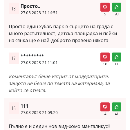
Просто..
18.
27.03.2023 21:14:51
5
93
Просто един хубав парк в сърцето на града с
много растителност, детска площадка и пейки
на сянка ще е най-доброто правено някога
*********
17.
27.03.2023 21:11:01
16
11
Коментарът беше изтрит от модераторите,
защото не беше по темата на материала, за
който се отнася.
111
16.
27.03.2023 21:09:20
4
41
Пълно е и с един нов вид-хомо мангаликус!!!