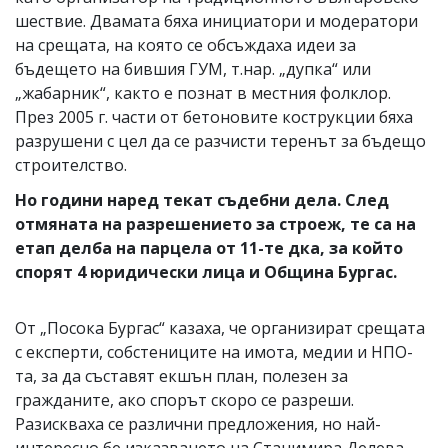
шествие. Двамата бяха инициатори и модератори
на срещата, на която се обсъждаха идеи за
бъдещето на бившия ГУМ, т.нар. „дупка“ или
„жабарник“, както е познат в местния фолклор.
През 2005 г. части от бетоновите кострукции бяха
разрушени с цел да се разчисти теренът за бъдещо
строителство.
Но години наред текат съдебни дела. След
отмяната на разрешението за строеж, те са на
етап делба на парцела от 11-те дка, за който
спорят 4 юридически лица и Община Бургас.
От „Посока Бургас“ казаха, че организират срещата
с експерти, собстениците на имота, медии и НПО-
та, за да съставят екшън план, полезен за
гражданите, ако спорът скоро се разреши.
Разискваха се различни предложения, но най-
интересно бе изказването на Станимира Делева.