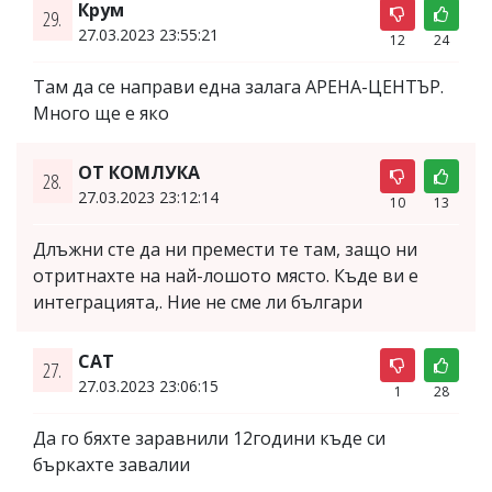
Крум
29.
27.03.2023 23:55:21
12
24
Там да се направи една залага АРЕНА-ЦЕНТЪР.
Много ще е яко
ОТ КОМЛУКА
28.
27.03.2023 23:12:14
10
13
Длъжни сте да ни премести те там, защо ни
отритнахте на най-лошото място. Къде ви е
интеграцията,. Ние не сме ли българи
CAT
27.
27.03.2023 23:06:15
1
28
Да го бяхте заравнили 12години къде си
бъркахте завалии