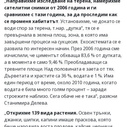
„
Направихме изследване на терена, намерихме
сателитни снимки от 2006 година и ги
сравнихме с тази година, за да проследим как
се променя хабитатът
. Установихме, че докато се
води спор за терена, т.нар. „дупка“, тя се е
превърнала в зелена площ, зона, в която има
завършени процеси на сукцесия.
Екосистемата се е
развила по интересен начин. През 2006 година сме
изчислили, че циментът обхваща 83,6 % от дупката,
а в момента е само 9,46 %. Преобладаващи са
тревните площи. Над половината е заета от тях.
Дърветата и храстите са 36 %, водата е 1 %. Има
един период от време, около 2010 година, когато
водата е била много голям процент – заради
строежите наблизо. Сега обаче не е така“, разясни
Станимира Делева.
„
Открихме 139 вида растения.
Освен трънки,
джанки, шипки, капини имаше праскова, която
беше народила доста плодове, кайсия, черници,