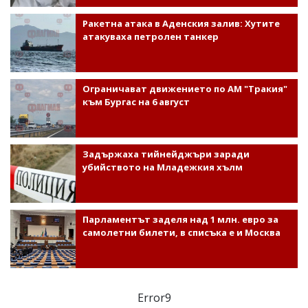
Ракетна атака в Аденския залив: Хутите
атакуваха петролен танкер
Ограничават движението по АМ "Тракия"
към Бургас на 6 август
Задържаха тийнейджъри заради
убийството на Младежкия хълм
Парламентът заделя над 1 млн. евро за
самолетни билети, в списъка е и Москва
Error9