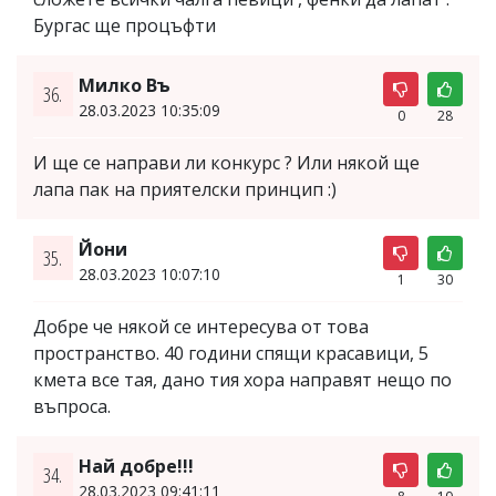
Бургас ще процъфти
Милко Въ
36.
28.03.2023 10:35:09
0
28
И ще се направи ли конкурс ? Или някой ще
лапа пак на приятелски принцип :)
Йони
35.
28.03.2023 10:07:10
1
30
Добре че някой се интересува от това
пространство. 40 години спящи красавици, 5
кмета все тая, дано тия хора направят нещо по
въпроса.
Най добре!!!
34.
28.03.2023 09:41:11