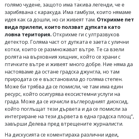
голямо чудене, защото има такива легенди, че е
зарибявана с каракуда. Има гамбузи, които нямаме
идея как са дошли, но си живеят там.
Открихме пет
вида прилепи, които ползват дупката като
ловна територия.
Открихме ги с ултразвуков
детектор. Голяма част от дупката е заета с улични
котки, които се размножават вътре. Те са взели
ролята на върховния хищник, който се храни с
птичките вътре и живеят много добре. Ние няма да
настояваме да остане градска джунгла, но там
природата се е възстановила до голяма степен.
Може би трябва да се помисли, че там има един
ресурс, който осигурява екосистемни услуги на
града. Може да се изчисли въглеродният диоксид,
който поглъщат тези дървета и да се помисли за
интегриране на тези дървета в една градска площ“,
завърши Делева пред втрещените журналисти.
На дискусията се коментираха различни идеи
,