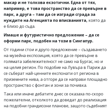
макар и не толкова екзотични. Една от тях,
например, е това пространство да се превърне в
парк, а друга – там да се изгради сграда за
нуждите на Агенцията по вписванията,
която да
е близо до съда.
Имаше и футуристично предложение – да се
оформи парк, подобен на този в Сингапур.
От години стои и друго предложение – създаването
на музейна експозиция, която да се превърне в
голямата забележителност не само на Бургас, но и
на целия регион. По подобие на Лувъра в Париж да
се съберат най-ценните експонати от региона в
приземните нива, а отгоре да се направи площадно
пространство с фонтан и зони за почивка.
Така или иначе дебатите днес се оказаха по-скоро
пожелателни, отколкото да доведат до реализация
на подобни грандиозни планове, защото съдебният