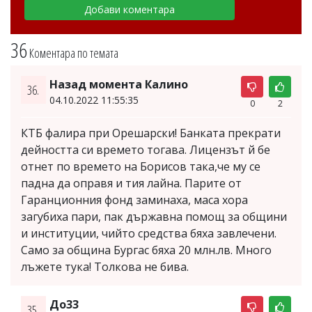
36
Коментара по темата
Назад момента Калино
36.
04.10.2022 11:55:35
0
2
КТБ фалира при Орешарски! Банката прекрати
дейността си времето тогава. Лицензът й бе
отнет по времето на Борисов така,че му се
падна да оправя и тия лайна. Парите от
Гаранционния фонд заминаха, маса хора
загубиха пари, пак държавна помощ за общини
и институции, чийто средства бяха завлечени.
Само за община Бургас бяха 20 млн.лв. Много
лъжете тука! Толкова не бива.
До33
35.