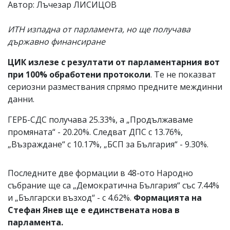
Автор: Лъчезар ЛИСИЦОВ
ИТН изпадна от парламента, но ще получава
държавно финансиране
ЦИК излезе с резултати от парламентарния вот
при 100% обработени протоколи
. Те не показват
сериозни размествания спрямо предните междинни
данни.
ГЕРБ-СДС получава 25.33%, а „Продължаваме
промяната“ - 20.20%. Следват ДПС с 13.76%,
„Възраждане“ с 10.17%, „БСП за България“ - 9.30%.
Последните две формации в 48-ото Народно
събрание ще са „Демократична България“ със 7.44%
и „Български възход“ - с 4.62%.
Формацията на
Стефан Янев ще е единствената нова в
парламента.