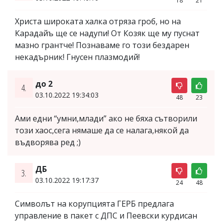
18
21
Христа широката халка отряза гроб, но на
Карадайъ ще се надупи! От Козяк ще му пуснат
мазно грантче! Познаваме го този бездарен
некадърник! Гнусен плазмодий!
до 2
4.
03.10.2022 19:34:03
48
23
Ами едни “умни,млади” ако не бяха сътворили
този хаос,сега нямаше да се налага,някой да
въдворява ред ;)
ДБ
3.
03.10.2022 19:17:37
24
48
Символът на корупцията ГЕРБ предлага
управление в пакет с ДПС и Пеевски курдисан