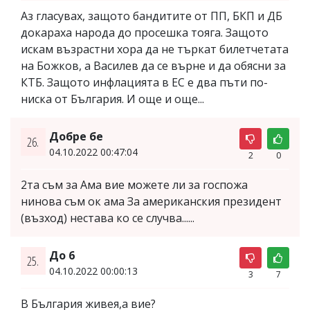
Аз гласувах, защото бандитите от ПП, БКП и ДБ
докараха народа до просешка тояга. Защото
искам възрастни хора да не търкат билетчетата
на Божков, а Василев да се върне и да обясни за
КТБ. Защото инфлацията в ЕС е два пъти по-
ниска от България. И още и още...
Добре бе
26.
04.10.2022 00:47:04
2
0
2та съм за Ама вие можете ли за госпожа
нинова съм ок ама За американския президент
(възход) нестава ко се случва......
До 6
25.
04.10.2022 00:00:13
3
7
В България живея,а вие?