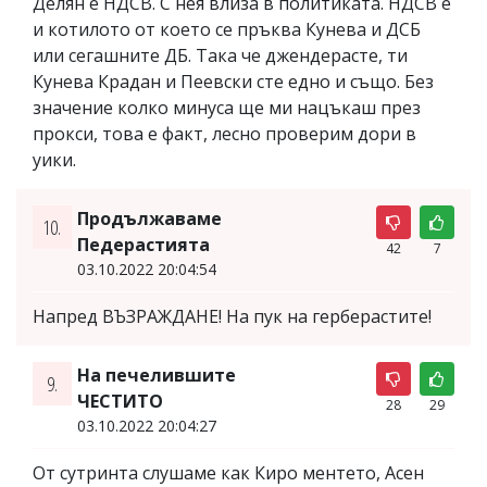
Делян е НДСВ. С нея влиза в политиката. НДСВ е
и котилото от което се пръква Кунева и ДСБ
или сегашните ДБ. Така че джендерасте, ти
Кунева Крадан и Пеевски сте едно и също. Без
значение колко минуса ще ми нацъкаш през
прокси, това е факт, лесно проверим дори в
уики.
Продължаваме
10.
Педерастията
42
7
03.10.2022 20:04:54
Напред ВЪЗРАЖДАНЕ! На пук на герберастите!
На печелившите
9.
ЧЕСТИТО
28
29
03.10.2022 20:04:27
От сутринта слушаме как Киро ментето, Асен