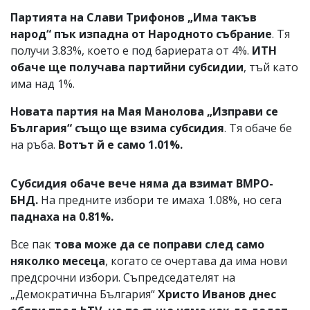
Партията на Слави Трифонов „Има такъв
народ“ пък изпадна от Народното събрание
. Тя
получи 3.83%, което е под бариерата от 4%.
ИТН
обаче ще получава партийни субсидии
, тъй като
има над 1%.
Новата партия на Мая Манолова „Изправи се
България“ също ще взима субсидия
. Тя обаче бе
на ръба.
Вотът й е само 1.01%.
Субсидия обаче вече няма да взимат ВМРО-
БНД.
На предните избори те имаха 1.08%, но сега
паднаха на 0.81%.
Все пак
това може да се поправи след само
няколко месеца
, когато се очертава да има нови
предсрочни избори. Съпредседателят на
„Демократична България“
Христо Иванов днес