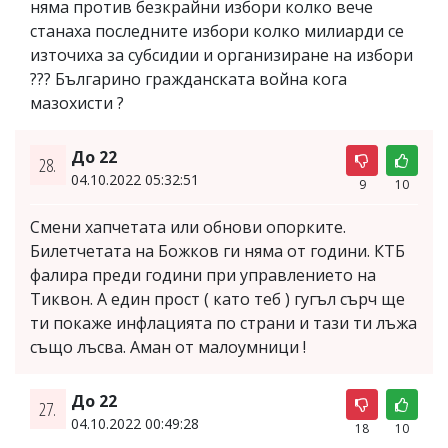
няма против безкрайни избори колко вече
станаха последните избори колко милиарди се
източиха за субсидии и организиране на избори
??? Българино гражданската война кога
мазохисти ?
До 22
28.
04.10.2022 05:32:51
9
10
Смени хапчетата или обнови опорките.
Билетчетата на Божков ги няма от години. КТБ
фалира преди години при управлението на
Тиквон. А един прост ( като теб ) гугъл сърч ще
ти покаже инфлацията по страни и тази ти лъжа
също лъсва. Аман от малоумници !
До 22
27.
04.10.2022 00:49:28
18
10