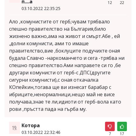
п....а
12
22
03.10.2022 22:35:25
Ало ,комунистите от герб,чувам трябвало
спешно правителство на България,било
жизнено важно,ама на живот и смърт.Абе , ей
,долни комунисти, ами то имаше
правителство,вие ,боклуците подучихте оная
будала Славчо -наркоманчето и сега -трябва ни
спешно правителство.Ами направете си го ,бе
другари комунисти от герб-с ДПС(другите
сигурни комунисти),с оная откачалка
КОпейкин,тогава ще ви изнесат барабар с
ибриците,ненормалници,нещо май не висе
получава,знае те ли,идиоти от герб-вола като
рови ,пръстта пада на гърба му.
Котора
19.
03.10.2022 22:32:46
7
17