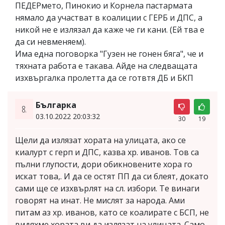
ПЕДЕРмето, Пинокио и Корнела пастармата
нямало да участват в коалиции с ГЕРБ и ДПС, а
никой не е излязал да каже че ги кани. (Ей тва е
да си невменяем).
Има една поговорка "Гузен не гонен бяга", че и
тяхната работа е такава. Айде на следващата
изхвъргалка пролетта да се готвтя ДБ и БКП
Българка
8.
03.10.2022 20:03:32
30
19
Щели да излязат хората на улицата, ако се
киалурт с герп и ДПС, казва хр. иванов. Тов са
пълни глупости, дори обикновените хора го
искат това,. И да се остят ПП да си блеят, докато
сами ще се изхвърлят на сл. избори. Те винаги
говорят на инат. Не мислят за народа. Ами
питам аз хр. иванов, като се коалирате с БСП, не
видяхме хората ви да излязат на улицата. Само