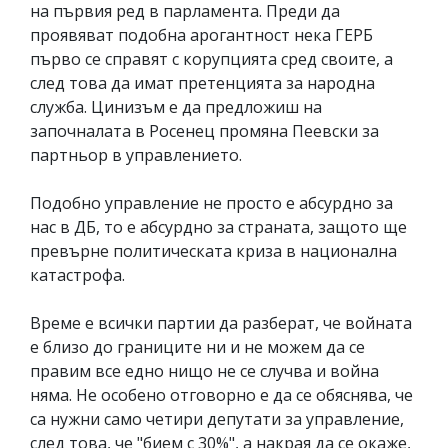
на първия ред в парламента. Преди да
проявяват подобна арогантност нека ГЕРБ
първо се справят с корупцията сред своите, а
след това да имат претенцията за народна
служба. Цинизъм е да предложиш на
започналата в Росенец промяна Пеевски за
партньор в управлението.
Подобно управление не просто е абсурдно за
нас в ДБ, то е абсурдно за страната, защото ще
превърне политическата криза в национална
катастрофа.
Време е всички партии да разберат, че войната
е близо до границите ни и не можем да се
правим все едно нищо не се случва и война
няма. Не особено отговорно е да се обяснява, че
са нужни само четири депутати за управление,
след това, че "бием с 30%", а накрая да се окаже,