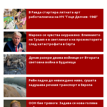
В Равда стартира лятната арт
работилничка на НЧ "Гоце Делчев -1943"
Мароко се чувства окуражено: Влиянието
на Тръмп е в светлината на прожекторите
след катастрофата в Сеута
Дунав разкри двама войници от Втората
световна война в Будапеща
Рейн падна до невиждано ниво, сушата
задушава речния транспорт в Европа
ООН бие тревога: Задава се нова голяма