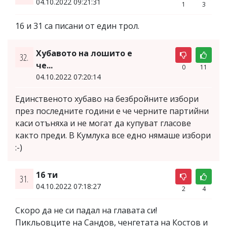
04.10.2022 09:21:31
1
3
16 и 31 са писани от един трол.
Хубавото на лошито е
32.
че...
0
11
04.10.2022 07:20:14
Единственото хубаво на безбройните избори
през последните години е че черните партийни
каси отъняха и не могат да купуват гласове
както преди. В Кумлука все едно нямаше избори
:-)
16 ти
31.
04.10.2022 07:18:27
2
4
Скоро да не си падал на главата си!
Пикльовците на Сандов, ченгетата на Костов и