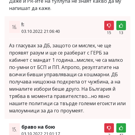
Даже и PR-ите на туллупа не знаят какво да му
напишат да каже.
!:
16.
03.10.2022 21:06:40
15
13
Аз гласувах за ДБ, защото си мислех, че ще
проявят разум и ще се разберат с ГЕРБ за
кабинет с мандат 1 година....мислех, че са малко
по-умни от БСП и ПП. Апропо, резултатите на
всички бивши управляващи са кошмарни. ДБ
получава нищожна подкрепа от чужбина, а на
миналите избори беше друго. На България й
трябва в момента правителство....но явно
нашите политици са твърде големи егоисти или
малоумници за да го проумеят.
браво на бою
15.
03.10.2022 21:01:17