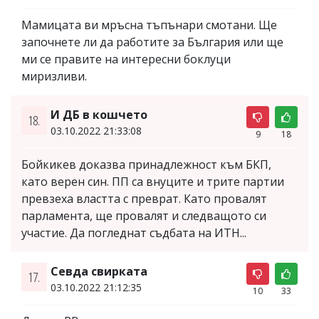
Мамицата ви мръсна тъпънари смотани. Ще
започнете ли да работите за България или ще
ми се правите на интересни боклуци
миризливи.
И ДБ в кошчето
18.
03.10.2022 21:33:08
9
18
Бойкикев доказва принадлежност към БКП,
като верен син. ПП са внуците и трите партии
превзеха властта с преврат. Като провалят
парламента, ще провалят и следващото си
участие. Да погледнат съдбата на ИТН...
Севда свирката
17.
03.10.2022 21:12:35
10
33