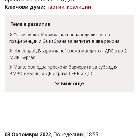
Ключови думи:
партии
,
коалиции
Коментарите
под
статиите
Тема в развитие
се
въвеждат
Отличничка: Кандидатка пренареди листите с
от
читателите
преференции и бе избрана за депутат в два района
и
Изненада! „Възраждане” взема мандат от ДПС във 2
редакцията
не
МИР-Бургас
носи
Манолова едва прескочи бариерата за субсидия,
отговорност
ВМРО не успя, а ДБ отряза ГЕРБ и ДПС
за
тях!
виж още
Ако
откриете
обиден
за
вас
коментар,
моля
сигнализирайте
ни!
03 Октомври 2022
, Понеделник, 18:55 ч.