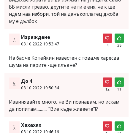
ББ мисли трезво, другите не ги е еня, че к ще
идем наа избори, той на данъкоплатец джоба
му е дълбок
Израждане
7.
03.10.2022 19:53:47
4
38
На бас че Копейкин известен с това,че харесва
шума на парите -ще клъвне?
До 4
6.
03.10.2022 19:50:34
12
11
Извинявайте много, не Ви познавам, но искам
да попитам............ "Вие къде живеете"!?
Хахахах
5.
03.10.2022 19:46:16