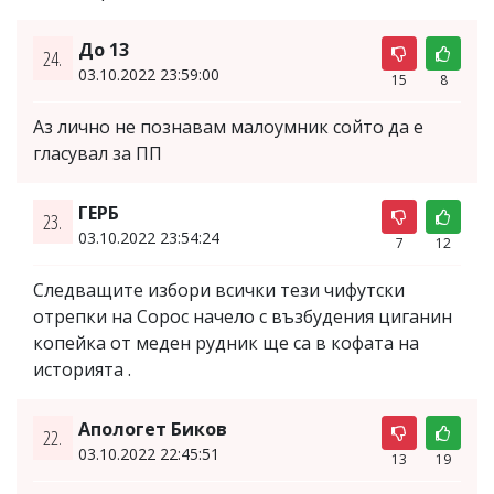
До 13
24.
03.10.2022 23:59:00
15
8
Аз лично не познавам малоумник сойто да е
гласувал за ПП
ГЕРБ
23.
03.10.2022 23:54:24
7
12
Следващите избори всички тези чифутски
отрепки на Сорос начело с възбудения циганин
копейка от меден рудник ще са в кофата на
историята .
Апологет Биков
22.
03.10.2022 22:45:51
13
19