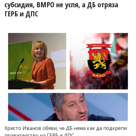
УКРАЙНА
субсидия, ВМРО не успя, а ДБ отряза
СПОРТ
ГЕРБ и ДПС
РАЗСЛЕДВАНЕ
БИЗНЕС
ЮГ
Управители:
Веселин
Василев,
email:
v.vasilev@flagman.bg
Катя
Касабова,
еmail:
k.kassabova@flagman.bg
Главен
редактор:
Иван
Колев,
email:
Христо Иванов обяви, че ДБ няма как да подкрепи
office@flagman.bg
правителство на ГЕРБ и ДПС