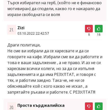
Търся избирател на герб, (който не е финансово
мотивиран) да сподели, какво го е накарало да
изрази свободната си воля
Zizi
21.
03.10.2022 22:42:57
8
18
Драги политици,
Не сме ви избрали да се харесвате и да си
говорите на кафе. Избрали сме ви да работите и
това е ваше задължение , а не право. И аз не си
харесвам всички колеги, но за да си изпълня
задълженията и да има РЕЗУЛТАТ, и говоря с
тях, и работим заедно. Така че, не ни се
обяснявайте кой с кого какво не искал , а
запрятайте ръкави и работете. С РЕЗУЛТАТ!!!
Проста кърджалийска
20.