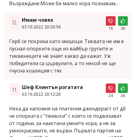
Възраждане.Може би малко хора познавам...
Имам човек
12.
03.10.2022 20:20:56
18
36
Герб се покриха като мишоци. Тиквата не им е
пуснал опорките още из вайбър групите и
тиквениците не знаят какво да кажат. Уж
победители са цървулите, а то некой не ще
гнусна коалиция с тях.
Шеф Клинтън рогатата
11.
03.10.2022 20:12:20
24
26
Нека да напомня на платения джендераст от дб
че опорката с "пеевски" с която се подвизават
от години, за наистина умните хора, а не за
умнокрасивите, не върви. Първата партия на