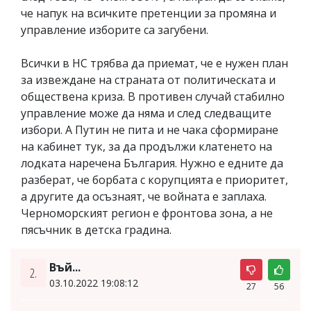
че напук на всичките претенции за промяна и
управление изборите са загубени.
Всички в НС трябва да приемат, че е нужен план
за извеждане на страната от политическата и
обществена криза. В противен случай стабилно
управление може да няма и след следващите
избори. А Путин не пита и не чака сформиране
на кабинет тук, за да продължи клатенето на
лодката наречена България. Нужно е едните да
разберат, че борбата с корупцията е приоритет,
а другите да осъзнаят, че войната е заплаха.
Черноморският регион е фронтова зона, а не
пясъчник в детска градина.
Въй...
2.
03.10.2022 19:08:12
27
56