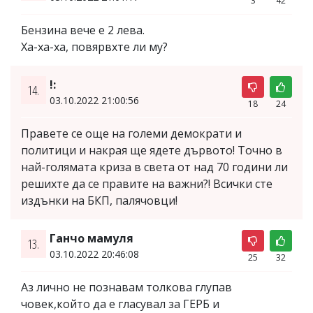
3
42
Бензина вече е 2 лева.
Ха-ха-ха, повярвхте ли му?
!:
14.
03.10.2022 21:00:56
18
24
Правете се още на големи демократи и
политици и накрая ще ядете дървото! Точно в
най-голямата криза в света от над 70 години ли
решихте да се правите на важни?! Всички сте
издънки на БКП, палячовци!
Ганчо мамуля
13.
03.10.2022 20:46:08
25
32
Аз лично не познавам толкова глупав
човек,който да е гласувал за ГЕРБ и