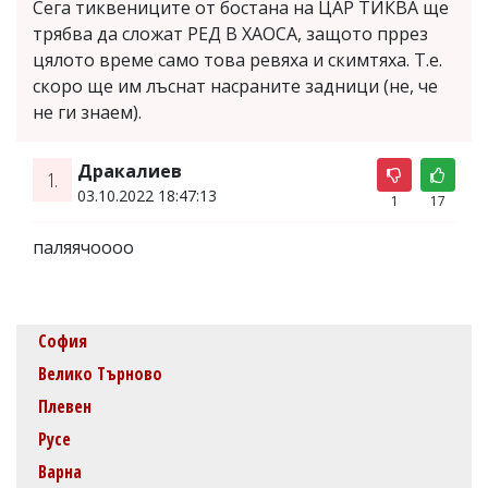
Сега тиквениците от бостана на ЦАР ТИКВА ще
трябва да сложат РЕД В ХАОСА, защото пррез
цялото време само това ревяха и скимтяха. Т.е.
скоро ще им лъснат насраните задници (не, че
не ги знаем).
Дракалиев
1.
03.10.2022 18:47:13
1
17
паляячоооо
София
Велико Търново
Плевен
Русе
Варна