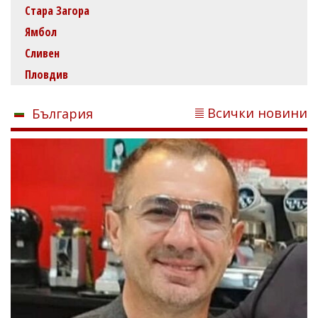
Стара Загора
Ямбол
Сливен
Пловдив
Всички новини
България