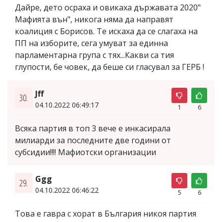
Дайре, дето осраха и овикаха държавата 2020"
Мафията вън", никога няма да направят
коалиция с Борисов. Те искаха да се слагаха на
ПП на изборите, сега умуват за единна
парламентарна група с тях...Какви са тия
глупости, бе човек, да беше си гласувал за ГЕРБ !
Jff
30.
04.10.2022 06:49:17
1
6
Всяка партия в топ 3 вече е инкасирала
милиарди за последните две години от
субсидии!!!! Мафиотски организации
Ggg
29.
04.10.2022 06:46:22
5
6
Това е гавра с хорат в България никоя партия