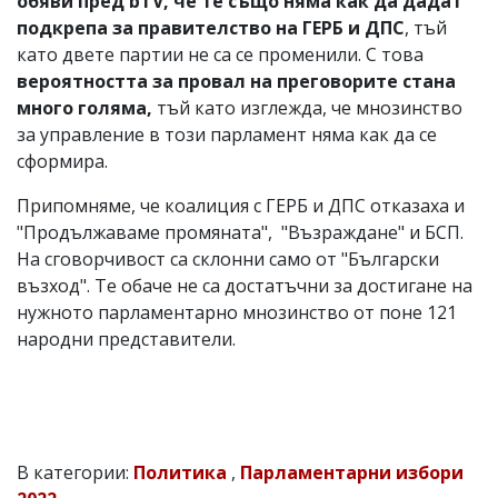
обяви пред bTV, че те също няма как да дадат
подкрепа за правителство на ГЕРБ и ДПС
, тъй
като двете партии не са се променили. С това
вероятността за провал на преговорите стана
много голяма,
тъй като изглежда, че мнозинство
за управление в този парламент няма как да се
сформира.
Припомняме, че коалиция с ГЕРБ и ДПС отказаха и
"Продължаваме промяната", "Възраждане" и БСП.
На сговорчивост са склонни само от "Български
възход". Те обаче не са достатъчни за достигане на
нужното парламентарно мнозинство от поне 121
народни представители.
В категории:
Политика
,
Парламентарни избори