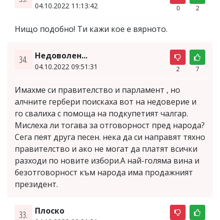
04.10.2022 11:13:42
0
2
Нищо подобно! Ти кажи кое е вярното.
Недоволен...
34.
04.10.2022 09:51:31
2
7
Имахме си правителство и парламент , но
алчните гербери поискаха вот на недоверие и
го свалиха с помоща на подкупетият чалгар.
Мислеха ли тогава за отговорност пред народа?
Сега пеят друга песен. нека да си направят тяхно
правителство и ако не могат да платят всички
разходи по новите избори.А най-голяма вина и
безотговорност към народа има продажният
президент.
Плоско
33.