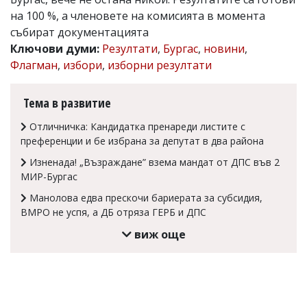
на 100 %, а членовете на комисията в момента
Коментарите
под
събират документацията
статиите
Ключови думи:
Резултати
,
Бургас
,
новини
,
се
Флагман
,
избори
,
изборни резултати
въвеждат
от
читателите
Тема в развитие
и
редакцията
Отличничка: Кандидатка пренареди листите с
не
носи
преференции и бе избрана за депутат в два района
отговорност
Изненада! „Възраждане” взема мандат от ДПС във 2
за
тях!
МИР-Бургас
Ако
Манолова едва прескочи бариерата за субсидия,
откриете
ВМРО не успя, а ДБ отряза ГЕРБ и ДПС
обиден
за
виж още
вас
коментар,
моля
сигнализирайте
ни!