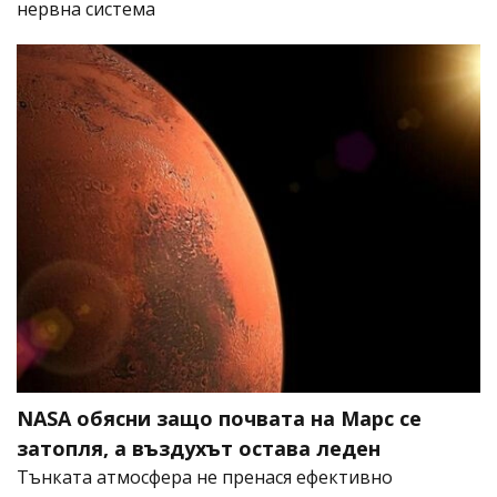
нервна система
NASA обясни защо почвата на Марс се
затопля, а въздухът остава леден
Тънката атмосфера не пренася ефективно