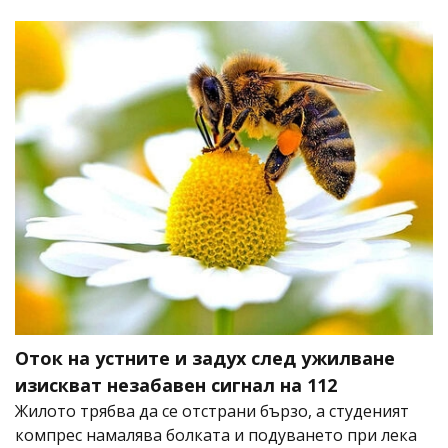
Оток на устните и задух след ужилване
изискват незабавен сигнал на 112
Жилото трябва да се отстрани бързо, а студеният
компрес намалява болката и подуването при лека