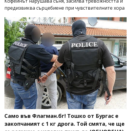
Кофеинът нарушава съня, засилва тревожността и
предизвиква сърцебиене при чувствителните хора
Само във Флагман.бг! Тошко от Бургас е
закопчаният с 1 кг дрога. Той смята, че ще