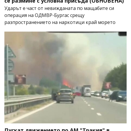
се размине с условна присъда (ОБНОВЕНА)
Ударът е част от невижданата по мащабите си
операция на ОДМВР-Бургас срещу
разпространението на наркотици край морето
Пускат движението по АМ "Тракия" в