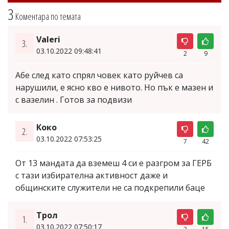
3
Коментара по темата
Valеri
3.
03.10.2022 09:48:41
2
9
Aбе след като спрял човек като руйчев са
нарушили, е ясно кво е нивото. Но пък е мазен и
с вазелин . Готов за подвизи
Коко
2.
03.10.2022 07:53:25
7
42
От 13 мандата да вземеш 4 си е разгром за ГЕРБ
с тази избирателна активност даже и
общинските служители не са подкрепили баце
Трол
1.
03.10.2022 07:50:17