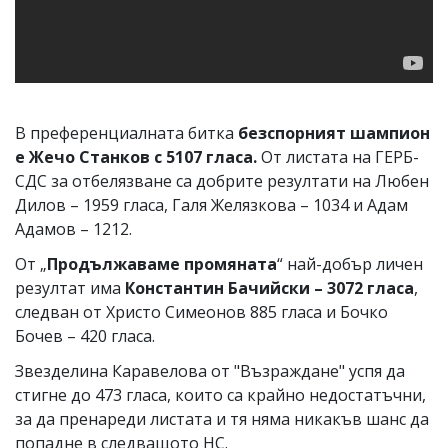
В преференциалната битка
безспорният шампион
е Жечо Станков с 5107 гласа.
От листата на ГЕРБ-
СДС за отбелязване са добрите резултати на Любен
Дилов – 1959 гласа, Галя Желязкова – 1034 и Адам
Адамов – 1212.
От „
Продължаваме промяната
“ най-добър личен
резултат има
Константин Бачийски – 3072 гласа
,
следван от Христо Симеонов 885 гласа и Бочко
Бочев – 420 гласа.
Звезделина Каравелова от "Възраждане" успя да
стигне до 473 гласа, които са крайно недостатъчни,
за да пренареди листата и тя няма никакъв шанс да
попадне в следващото НС.