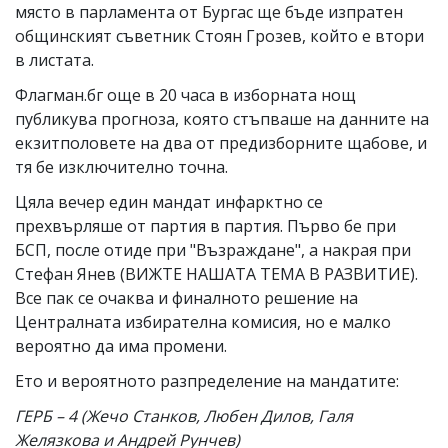
място в парламента от Бургас ще бъде изпратен
общинският съветник Стоян Грозев, който е втори
в листата.
Флагман.бг още в 20 часа в изборната нощ
публикува прогноза, която стъпваше на данните на
екзитполовете на два от предизборните щабове, и
тя бе изключително точна.
Цяла вечер един мандат инфарктно се
прехвърляше от партия в партия. Първо бе при
БСП, после отиде при "Възраждане", а накрая при
Стефан Янев (ВИЖТЕ НАШАТА ТЕМА В РАЗВИТИЕ).
Все пак се очаква и финалното решение на
Централната избирателна комисия, но е малко
вероятно да има промени.
Ето и вероятното разпределение на мандатите:
ГЕРБ – 4 (Жечо Станков, Любен Дилов, Галя
Желязкова и Андрей Рунчев)