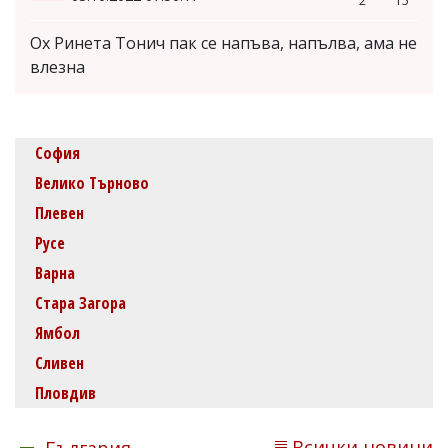
2
15
Ох Ринета Тонич пак се напъва, напълва, ама не
влезна
София
Велико Търново
Плевен
Русе
Варна
Стара Загора
Ямбол
Сливен
Пловдив
Всички новини
България