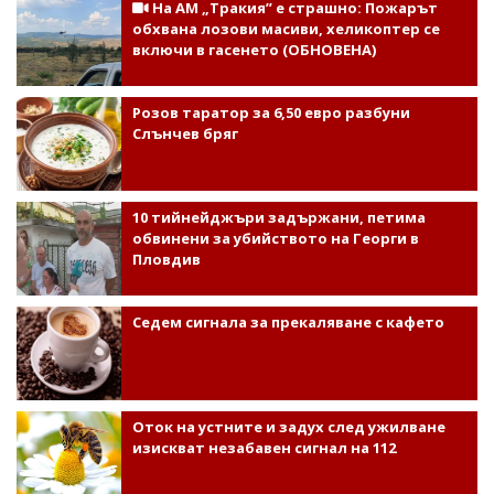
На АМ „Тракия” е страшно: Пожарът
обхвана лозови масиви, хеликоптер се
включи в гасенето (ОБНОВЕНА)
Розов таратор за 6,50 евро разбуни
Слънчев бряг
10 тийнейджъри задържани, петима
обвинени за убийството на Георги в
Пловдив
Седем сигнала за прекаляване с кафето
Оток на устните и задух след ужилване
изискват незабавен сигнал на 112