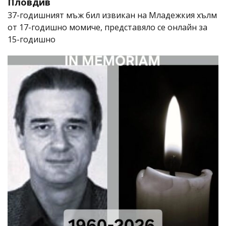
Пловдив
37-годишният мъж бил извикан на Младежкия хълм
от 17-годишно момиче, представяло се онлайн за
15-годишно