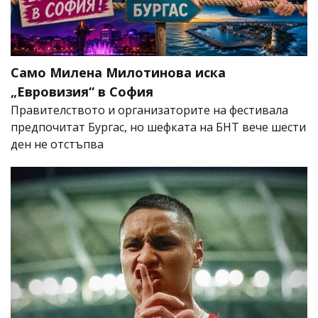
Само Милена Милотинова иска
„Евровизия“ в София
Правителството и организаторите на фестивала
предпочитат Бургас, но шефката на БНТ вече шести
ден не отстъпва