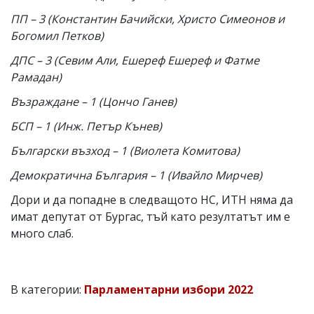
ПП – 3 (Константин Бачийски, Христо Симеонов и
Богомил Петков)
ДПС – 3 (Севим Али, Ешереф Ешереф и Фатме
Рамадан)
Възраждане – 1 (Цончо Ганев)
БСП – 1 (Инж. Петър Кънев)
Български възход – 1 (Виолета Комитова)
Демократична България – 1 (Ивайло Мирчев)
Дори и да попадне в следващото НС, ИТН няма да
имат депутат от Бургас, тъй като резултатът им е
много слаб.
В категории:
Парламентарни избори 2022