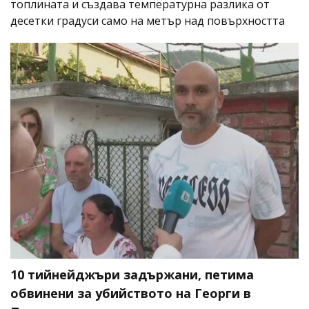
топлината и създава температурна разлика от
десетки градуси само на метър над повърхността
10 тийнейджъри задържани, петима
обвинени за убийството на Георги в