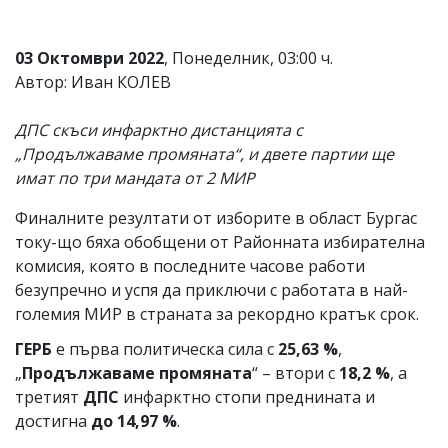
03 Октомври 2022
, Понеделник, 03:00 ч.
Автор: Иван КОЛЕВ
ДПС скъси инфарктно дистанцията с
„Продължаваме промяната“, и двете партии ще
имат по три мандата от 2 МИР
Финалните резултати от изборите в област Бургас
току-що бяха обобщени от Районната избирателна
комисия, която в последните часове работи
безупречно и успя да приключи с работата в най-
големия МИР в страната за рекордно кратък срок.
ГЕРБ
е първа политическа сила с
25,63 %
,
„
Продължаваме промяната
“ – втори с
18,2 %
, а
третият
ДПС
инфарктно стопи преднината и
достигна
до 14,97 %
.