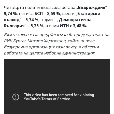
Четвърта политическа сила остава „
Възраждане
“ –
9,74 %
, пети са
БСП
–
8,59 %
, шести „
Български
възход
“ –
5,74 %
, седми – „
Демократична
България
“ –
5,35 %
, а осми
ИТН с 3,48 %.
Вижте какво каза пред Флагман.бг председателят на
РИК Бургас Михаил Хаджиянев, който въведе
безупречна организация тази вечер и облекчи
работата на цялата изборна администрация: