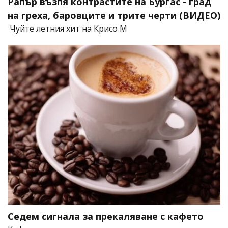
Рапър възпя контрастите на Бургас - град
на греха, баровците и трите черти (ВИДЕО)
Чуйте летния хит на Крисо М
Седем сигнала за прекаляване с кафето