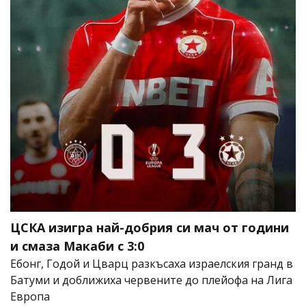
ЦСКА изигра най-добрия си мач от години
и смаза Макаби с 3:0
Ебонг, Годой и Цварц разкъсаха израелския гранд в
Батуми и доближиха червените до плейофа на Лига
Европа