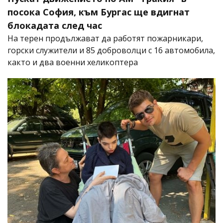
посока София, към Бургас ще вдигнат
блокадата след час
На терен продължават да работят пожарникари,
горски служители и 85 доброволци с 16 автомобила,
както и два военни хеликоптера