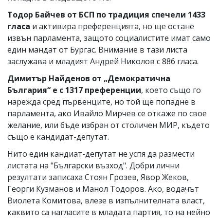
Тодор Байчев от БСП по традиция спечели 1433
гласа
и активира преференцията, но ще остане
извън парламента, защото социалистите имат само
един мандат от Бургас. Внимание в тази листа
заслужава и младият Андрей Николов с 886 гласа.
Димитър Найденов от „Демократична
България“ е с 1317 преференции
, което също го
нарежда сред първенците, но той ще попадне в
парламента, ако Ивайло Мирчев се откаже по свое
желание, или бъде избран от столичен МИР, където
също е кандидат-депутат.
Нито един кандиат-депутат не успя да размести
листата на "Български възход". Добри лични
резултати записаха Стоян Грозев, Явор Жеков,
Георги Кузманов и Манол Тодоров. Ако, водачът
Виолета Комитова, влезе в изпълнителната власт,
каквито са нагласите в младата партия, то на нейно