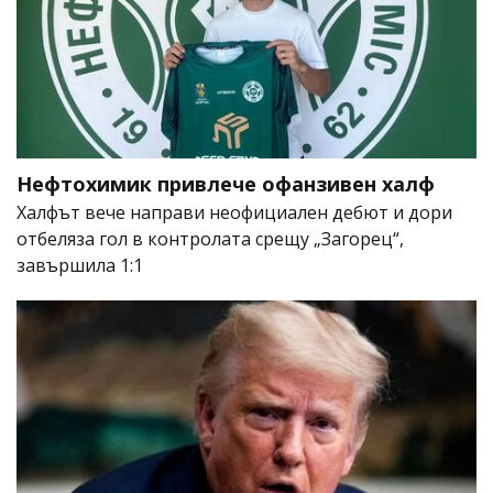
Нефтохимик привлече офанзивен халф
Халфът вече направи неофициален дебют и дори
отбеляза гол в контролата срещу „Загорец“,
завършила 1:1