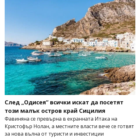
След „Одисея“ всички искат да посетят
този малък остров край Сицилия
Фавиняна се превърна в екранната Итака на
Кристофър Нолан, а местните власти вече се готвят
за нова вълна от туристи и инвестиции