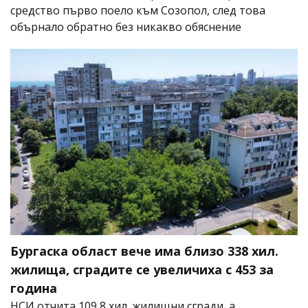
средство първо поело към Созопол, след това
обърнало обратно без никакво обяснение
Бургаска област вече има близо 338 хил.
жилища, сградите се увеличиха с 453 за
година
НСИ отчита 109,8 хил. жилищни сгради, а