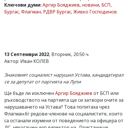
Ключови думи:
Аргир Бояджиев
,
новини
,
БСП
,
Коментарите
Бургас
,
Флагман
,
РДВР Бургас
,
Живко Господинов
под
статиите
се
въвеждат
от
читателите
и
редакцията
не
13 Септември 2022
, Вторник, 20:50 ч.
носи
Автор: Иван КОЛЕВ
отговорност
за
тях!
Знаковият социалист нарушил Устава, кандидатирал
Ако
се за депутат от партията на Лупи
откриете
обиден
Ще бъде ли изключен
Аргир Бояджиев
от БСП или
за
вас
ръководството на партията ще си затвори очите за
коментар,
нарушаването на Устава? Това попитаха чрез
моля
Флагман.бг редови членове на социалистите, които
сигнализирайте
ни!
са останали изумени от поведението на офицера от
ДС, някогашен изп.директор на „Пристанище