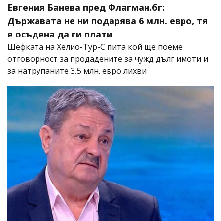
Евгения Банева пред Флагман.бг:
Държавата не ни подарява 6 млн. евро, тя
е осъдена да ги плати
Шефката на Хелио-Тур-С пита кой ще поеме
отговорност за продадените за чужд дълг имоти и
за натрупаните 3,5 млн. евро лихви