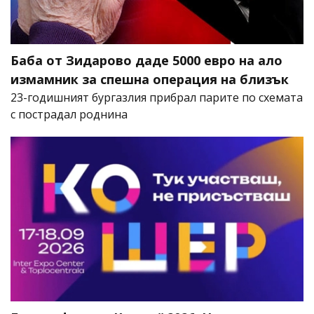
Баба от Зидарово даде 5000 евро на ало
измамник за спешна операция на близък
23-годишният бургазлия прибрал парите по схемата
с пострадал роднина