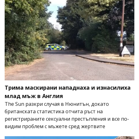
Трима маскирани нападнаха и изнасилиха
млад мъж в Англия
The Sun разкри случая в Нюнитън, докато
британската статистика отчита ръст на
регистрираните сексуални престъпления и все по-
видим проблем с мъжете сред жертвите