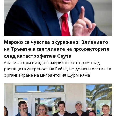
Мароко се чувства окуражено: Влиянието
на Тръмп е в светлината на прожекторите
след катастрофата в Сеута
Анализатори виждат американското рамо зад
растящата увереност на Рабат, но доказателства за
организиране на мигрантския щурм няма