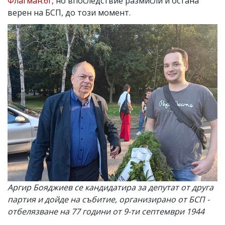
Флагман.бг,
но впоследствие размисли и остана
верен на БСП, до този момент.
Аргир Бояджиев се кандидатира за депутат от друга
партия и дойде на събитие, организирано от БСП -
отбелязване на 77 години от 9-ти септември 1944