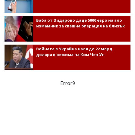
Баба от Зидарово даде 5000 евро на ало
измамник за спешна операция на близък
Войната в Украйна наля до 22 млрд.
долара в режима на Ким Чен Ун
Error9