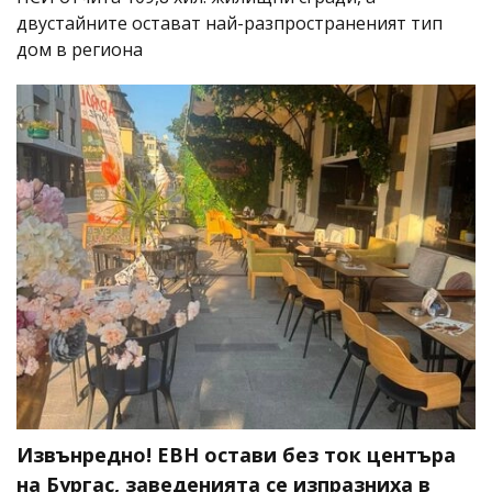
двустайните остават най-разпространеният тип
дом в региона
Извънредно! ЕВН остави без ток центъра
на Бургас, заведенията се изпразниха в