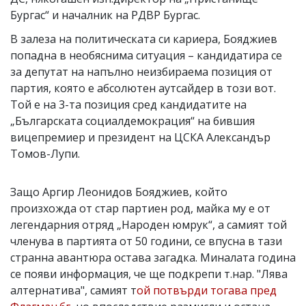
Бургас“ и началник на РДВР Бургас.
В залеза на политическата си кариера, Бояджиев
попадна в необяснима ситуация – кандидатира се
за депутат на напълно неизбираема позиция от
партия, която е абсолютен аутсайдер в този вот.
Той е на 3-та позиция сред кандидатите на
„Българската социалдемокрация“ на бившия
вицепремиер и президент на ЦСКА Александър
Томов-Лупи.
Защо Аргир Леонидов Бояджиев, който
произхожда от стар партиен род, майка му е от
легендарния отряд „Народен юмрук“, а самият той
членува в партията от 50 години, се впусна в тази
странна авантюра остава загадка. Миналата година
се появи информация, че ще подкрепи т.нар. "Лява
алтернатива", самият т
ой потвърди тогава пред