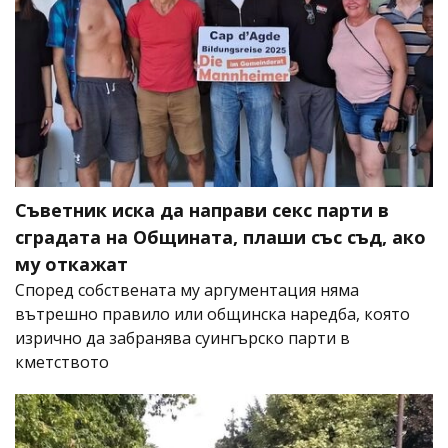
Съветник иска да направи секс парти в
сградата на Общината, плаши със съд, ако
му откажат
Според собствената му аргументация няма
вътрешно правило или общинска наредба, която
изрично да забранява суингърско парти в
кметството