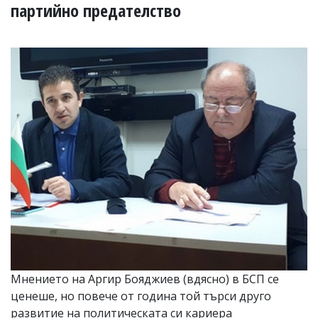
УКРАЙНА
партийно предателство
СПОРТ
РАЗСЛЕДВАНЕ
БИЗНЕС
ЮГ
Управители:
Веселин
Василев,
email:
v.vasilev@flagman.bg
Катя
Касабова,
еmail:
k.kassabova@flagman.bg
Главен
редактор:
Иван
Мнението на Аргир Бояджиев (вдясно) в БСП се
Колев,
ценеше, но повече от година той търси друго
email:
office@flagman.bg
развитие на политическата си кариера