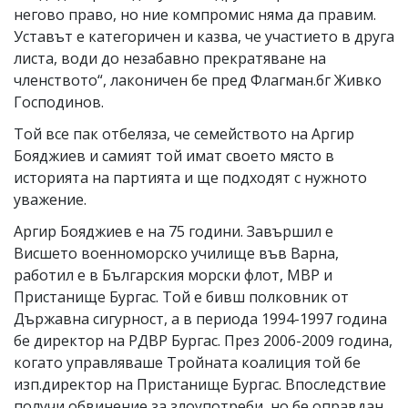
негово право, но ние компромис няма да правим.
Уставът е категоричен и казва, че участието в друга
листа, води до незабавно прекратяване на
членството“, лаконичен бе пред Флагман.бг Живко
Господинов.
Той все пак отбеляза, че семейството на Аргир
Бояджиев и самият той имат своето място в
историята на партията и ще подходят с нужното
уважение.
Аргир Бояджиев е на 75 години. Завършил е
Висшето военноморско училище във Варна,
работил е в Българския морски флот, МВР и
Пристанище Бургас. Той е бивш полковник от
Държавна сигурност, а в периода 1994-1997 година
бе директор на РДВР Бургас. През 2006-2009 година,
когато управляваше Тройната коалиция той бе
изп.директор на Пристанище Бургас. Впоследствие
получи обвинение за злоупотреби, но бе оправдан