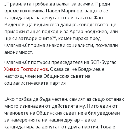
„Правилата трябва да важат за всички. Преди
време изключиха Павел Маринов, защото се
кандидатира за депутат от листата на Жан
Виденов. Да видим сега дали ръководството ще
приложи същия подход и за Аргир Бояджиев, или
ще си затвори очите?“, коментираха пред
Флагман.бг трима знакови социалисти, пожелали
анонимност.
Флагман.бг потърси председателя на БСП-Бургас
Живко Господинов
. Оказа се, че Бояджиев е
настоящ член на Общинския съвет на
социалистическата партия.
„Ако трябва да бъда честен, самият аз също останах
много изненадан от действията му. Нито един от
членовете на Общинския съвет не е бил уведомен
за намеренията на нашия другар – да се
кандидатира за депутат от друга партия. Това е