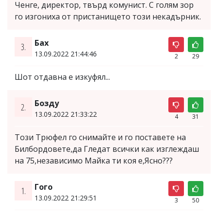
Ченге, директор, твърд комунист. С голям зор
го изгониха от пристанището този некадърник.
Бах
3.
13.09.2022 21:44:46
2
29
Шот отдавна е изкуфял...
Бозду
2.
13.09.2022 21:33:22
4
31
Този Трюфел го снимайте и го поставете на
Билбордовете,да Гледат всички как изглеждаш
на 75,независимо Майка ти коя е,Ясно???
Гого
1.
13.09.2022 21:29:51
3
50