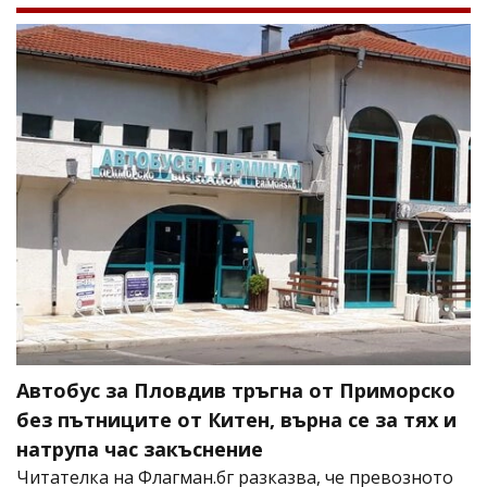
Автобус за Пловдив тръгна от Приморско
без пътниците от Китен, върна се за тях и
натрупа час закъснение
Читателка на Флагман.бг разказва, че превозното