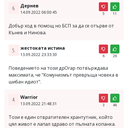
Дернев
6.
14.09.2022 06:00:45
5
11
Добър ход в помощ но БСП за да се отърве от
Кънев и Нинова.
жестоката истина
5.
13.09.2022 23:33:30
6
26
Поведението на този дрОгар потвърждава
максимата, че "Комунизмът превръща човека в
шибан идиот".
Warrior
4.
13.09.2022 21:48:31
3
46
Този е един отвратителен хрантутник, който
цял живот е лапал здраво от пълната копанка.