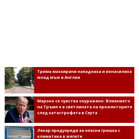
Трима маскирани нападнаха и изнасилиха
млад мъж в Англия
Мароко се чувства окуражено: Влиянието
на Тръмп е в светлината на прожекторите
след катастрофата в Сеута
Лекар предупреди за опасна грешка с
климатика в жегите