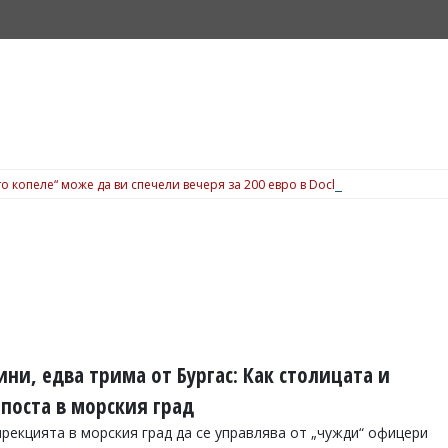
о копеле“ може да ви спечели вечеря за 200 евро в Dock 5, вижте подробн
ини, едва трима от Бургас: Как столицата и
поста в морския град
рекцията в морския град да се управлява от „чужди“ офицери