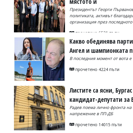
мястото ѝ
Коментарите
Президентът Георги Първанов 
под
политиката, активът благодар
статиите
организация през последното
се
въвеждат
прочетено 6531 пъти
от
читателите
Какво обединява парти
и
Ангел и шампионката 
редакцията
не
В последния момент от вота е
носи
отговорност
прочетено 4224 пъти
за
тях!
Ако
откриете
Листите са ясни, Бурга
обиден
за
кандидат-депутати за
вас
Радев поема лично фронта на 
коментар,
моля
напрежение в ПП-ДБ
сигнализирайте
ни!
прочетено 14015 пъти