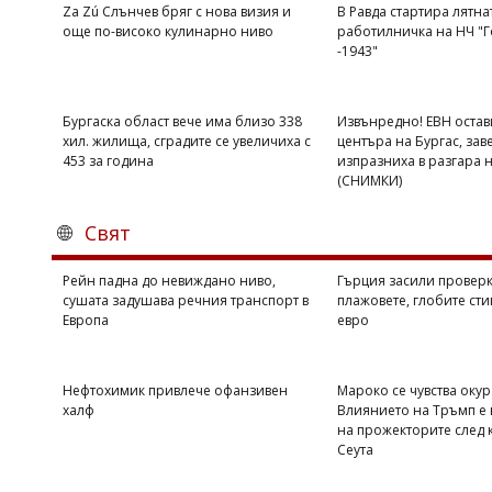
Za Zú Слънчев бряг с нова визия и
В Равда стартира лятна
още по-високо кулинарно ниво
работилничка на НЧ "Г
-1943"
Бургаска област вече има близо 338
Извънредно! ЕВН остав
хил. жилища, сградите се увеличиха с
центъра на Бургас, зав
453 за година
изпразниха в разгара 
(СНИМКИ)
Свят
Рейн падна до невиждано ниво,
Гърция засили проверк
сушата задушава речния транспорт в
плажовете, глобите сти
Европа
евро
Нефтохимик привлече офанзивен
Мароко се чувства оку
халф
Влиянието на Тръмп е 
на прожекторите след 
Сеута