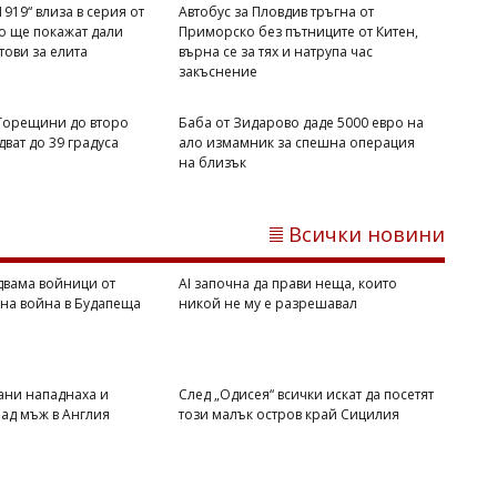
919“ влиза в серия от
Автобус за Пловдив тръгна от
то ще покажат дали
Приморско без пътниците от Китен,
отови за елита
върна се за тях и натрупа час
закъснение
 Горещини до второ
Баба от Зидарово даде 5000 евро на
ват до 39 градуса
ало измамник за спешна операция
Михаил ДИМИТРОВ
на близък
Мароко се чувства окуражено:
Влиянието на Тръмп е в светлината
на прожекторите след катастрофата в
Всички новини
Сеута
двама войници от
AI започна да прави неща, които
вна война в Будапеща
никой не му е разрешавал
ани нападнаха и
След „Одисея“ всички искат да посетят
ад мъж в Англия
този малък остров край Сицилия