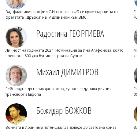
Зад фалшивия профил С.Иванов във ФБ се крие старшина от
Е
фрегатата „Дръзки” на IV дивизион към ВМС
м
Радостина ГЕОРГИЕВА
Личност на годината 2024: Номинация за Ина Агафонова, която
М
превърна 600 дка бунище в рая на Бургас
к
Михаил ДИМИТРОВ
Рейн падна до невиждано ниво, сушата задушава речния
Г
транспорт в Европа
0
Божидар БОЖКОВ
Войната в Иран има потенциал да доведе до световна криза
З