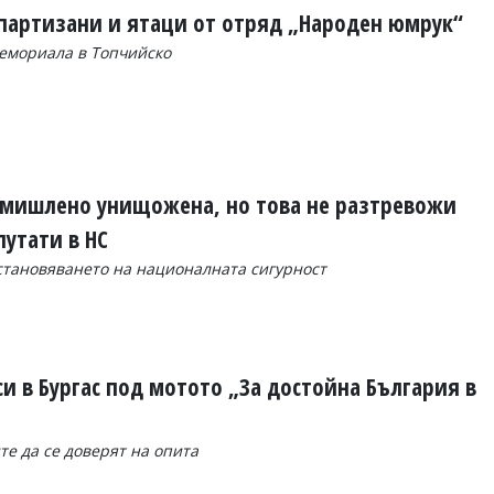
 партизани и ятаци от отряд „Народен юмрук“
мемориала в Топчийско
умишлено унищожена, но това не разтревожи
путати в НС
становяването на националната сигурност
и в Бургас под мотото „За достойна България в
е да се доверят на опита