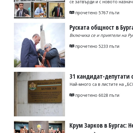
се затвърди и с новото назна
УКРАЙНА
СПОРТ
прочетено 5767 пъти
РАЗСЛЕДВАНЕ
Руската общност в Бург
БИЗНЕС
Включиха се и приятели на Ру
ЮГ
прочетено 5233 пъти
Управители:
Веселин
Василев,
email:
31 кандидат-депутати с
v.vasilev@flagman.bg
Катя
Най-много са в листите на „БС
Касабова,
еmail:
k.kassabova@flagman.bg
прочетено 6028 пъти
Главен
редактор:
Иван
Колев,
email:
Крум Зарков в Бургас: Н
office@flagman.bg