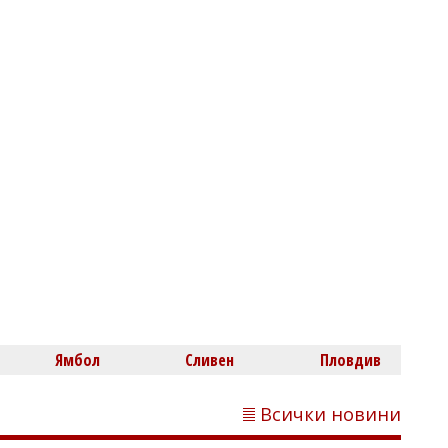
Нефтохимик привлече офанзивен
халф
Димитър КИРЯКОВ
Бургаска област вече има близо 338
хил. жилища, сградите се увеличиха с
453 за година
Ямбол
Сливен
Пловдив
Всички новини