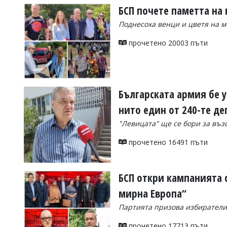
БСП почете паметта на
Поднесоха венци и цветя на 
прочетено 20003 пъти
Българската армия бе 
нито един от 240-те де
"Левицата" ще се бори за въз
прочетено 16491 пъти
БСП откри кампанията с
мирна Европа“
Партията призова избирателит
прочетено 17713 пъти