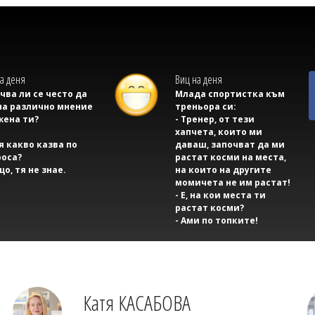
а деня
Виц на деня
учва ли се често да
Млада спортистка към
на различно мнение
треньора си:
жена ти?
- Тренер, от тези
хапчета, които ми
тя какво казва по
даваш, започват да ми
оса?
растат косми на места,
що, тя не знае.
на които на другите
момичета не им растат!
- Е, на кои места ти
растат косми?
- Ами по топките!
Катя КАСАБОВА