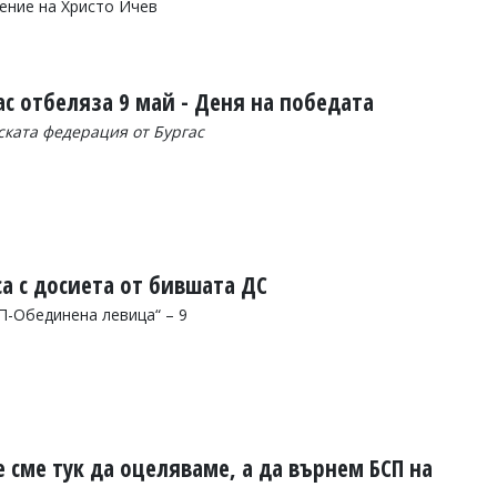
чение на Христо Ичев
ас отбеляза 9 май - Деня на победата
ската федерация от Бургас
а с досиета от бившата ДС
П-Обединена левица“ – 9
е сме тук да оцеляваме, а да върнем БСП на