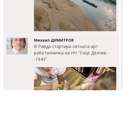
Михаил ДИМИТРОВ
В Равда стартира лятната арт
работилничка на НЧ "Гоце Делчев
-1943"