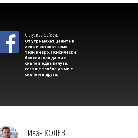
Михаил ДИМИТРОВ
Съветник иска да направи секс парти в
сградата на Общината, плаши със съд,
ако му откажат
Статус във фейсбук
От утре махат цените в
лева и остават само
тези в евро. Психически
бях свикнал да ми е
скъпо в една валута,
сега ще трябва да ми е
скъпо и в друга.
Михаил ДИМИТРОВ
Трима маскирани нападнаха и
изнасилиха млад мъж в Англия
Иван КОЛЕВ