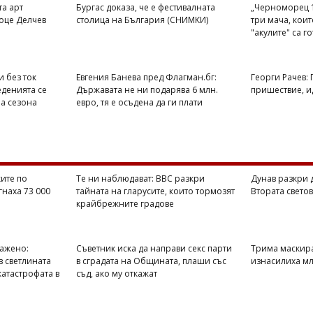
та арт
Бургас доказа, че е фестивалната
„Черноморец 1
оце Делчев
столица на България (СНИМКИ)
три мача, кои
"акулите" са г
и без ток
Евгения Банева пред Флагман.бг:
Георги Рачев:
еденията се
Държавата не ни подарява 6 млн.
пришествие, ид
на сезона
евро, тя е осъдена да ги плати
ите по
Те ни наблюдават: BBC разкри
Дунав разкри 
гнаха 73 000
тайната на гларусите, които тормозят
Втората свето
крайбрежните градове
ражено:
Съветник иска да направи секс парти
Трима маскир
в светлината
в сградата на Общината, плаши със
изнасилиха мл
катастрофата в
съд, ако му откажат