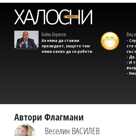
Бойко Борисов
Виц н
Аз няма да ставам
- Сл
президент, защото там
сте 
няма какво да се работи
със 
- Да.
- И 
въпр
- Ни
Автори Флагмани
Веселин ВАСИЛЕВ