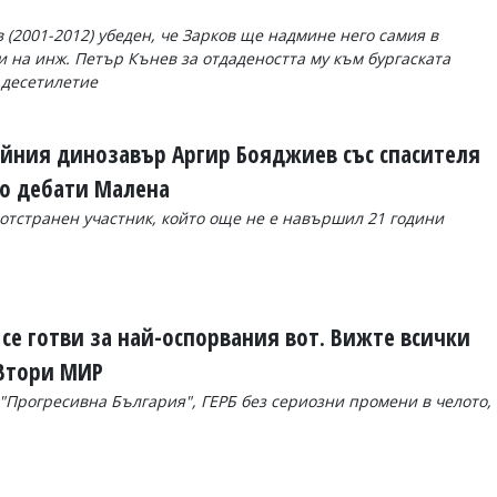
(2001-2012) убеден, че Зарков ще надмине него самия в
и на инж. Петър Кънев за отдадеността му към бургаската
 десетилетие
йния динозавър Аргир Бояджиев със спасителя
по дебати Малена
 отстранен участник, който още не е навършил 21 години
с се готви за най-оспорвания вот. Вижте всички
 Втори МИР
"Прогресивна България", ГЕРБ без сериозни промени в челото,