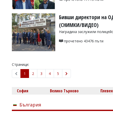
Бивши директори на О
(СНИМКИ/ВИДЕО)
Наградиха заслужили полицейс
прочетено 43476 пъти
Страници:
1
2
3
4
5
София
Велико Търново
Плевен
България