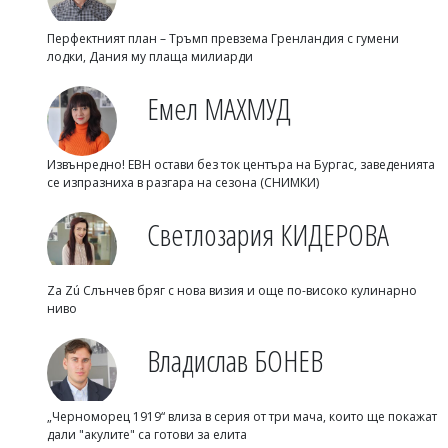
Перфектният план – Тръмп превзема Гренландия с гумени
лодки, Дания му плаща милиарди
Емел МАХМУД
Извънредно! ЕВН остави без ток центъра на Бургас, заведенията
се изпразниха в разгара на сезона (СНИМКИ)
Светлозария КИДЕРОВА
Za Zú Слънчев бряг с нова визия и още по-високо кулинарно
ниво
Владислав БОНЕВ
„Черноморец 1919“ влиза в серия от три мача, които ще покажат
дали "акулите" са готови за елита