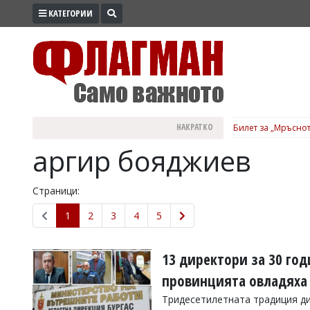
КАТЕГОРИИ
ПРОМО
ЗОНА
ИЗБОРИ
2026
ПРАКТИЧНО
НАКРАТКО
Билет за „Мръснот
КУЛТУРА
аргир бояджиев
ЗДРАВЕ
ПОЛИТИКА
Страници:
ОБЩИНИ
1
2
3
4
5
ОБЩЕСТВО
ЛАЙФСТАЙЛ
13 директори за 30 год
ВОЙНАТА
провинцията овладяха 
В
Тридесетилетната традиция ди