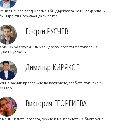
вгения Банева пред Флагман.бг: Държавата не ни подарява 6
лн. евро, тя е осъдена да ги плати
Георги РУСЧЕВ
арин Киров откри LUNAR в Царево, посвети фестивала на
аузата Бургас 32
Димитър КИРЯКОВ
Георги Рачев: Горещини до второ
Димитър КИРЯКОВ
пришествие, идват до 39 градуса
ърция засили проверките по плажовете, глобите стигнаха 73
00 евро
Виктория ГЕОРГИЕВА
а мантинелите, асфалта, гумите и манталитета на българина