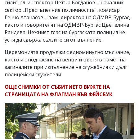
сили“, гл. инспектор Петър Богданов – началник
сектор „Престъпелние по личността“, комисар
Генчо Атанасов – зам.-директор на ОДМВР-Бургас,
както и говорителят на ОДМВР-Бургас Цветелина
Рандева. Нежният глас на бургаската полиция не
успя да сдържа сълзите си от вълнение.
Церемонията продължи с едноминутно мълчание,
както и с поднасяне на венци и цветя в памет на
загиналите при изпълнение на служебния си дълг
полицейски служители.
ОЩЕ СНИМКИ ОТ СЪБИТИЕТО ВИЖТЕ НА
СТРАНИЦАТА НА ФЛАГМАН ВЪВ ФЕЙСБУК