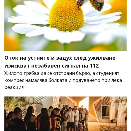
Оток на устните и задух след ужилване
изискват незабавен сигнал на 112
Жилото трябва да се отстрани бързо, а студеният
компрес намалява болката и подуването при лека
реакция