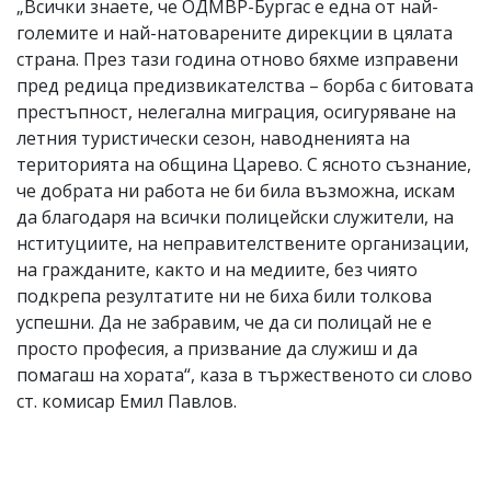
„Всички знаете, че ОДМВР-Бургас е една от най-
големите и най-натоварените дирекции в цялата
страна. През тази година отново бяхме изправени
пред редица предизвикателства – борба с битовата
престъпност, нелегална миграция, осигуряване на
летния туристически сезон, наводненията на
територията на община Царево. С ясното съзнание,
че добрата ни работа не би била възможна, искам
да благодаря на всички полицейски служители, на
нституциите, на неправителствените организации,
на гражданите, както и на медиите, без чиято
подкрепа резултатите ни не биха били толкова
успешни. Да не забравим, че да си полицай не е
просто професия, а призвание да служиш и да
помагаш на хората“, каза в тържественото си слово
ст. комисар Емил Павлов.