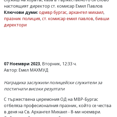
настоящият директор ст. комисар Емил Павлов
Коментарите
под
Ключови думи:
одмвр бургас
,
архангел михаил
,
статиите
празник полиция
,
ст. комисар емил павлов
,
бивши
се
директори
въвеждат
от
читателите
и
редакцията
не
носи
отговорност
за
07 Ноември 2023
, Вторник, 12:33 ч.
тях!
Автор: Емел МАХМУД
Ако
откриете
обиден
Наградиха заслужили полицейски служители за
за
постигнати високи резултати
вас
коментар,
С тържествена церемония ОД на МВР-Бургас
моля
сигнализирайте
отбеляза професионалния празник, който се чества
ни!
в деня на Св. Архангел Михаил - 8-ми ноември.