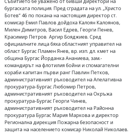
Събитието бе уважено от бивши директори на
бургаската полиция. Пред сградата на ул. „Христо
Ботев“ 46 по покана на настоящия директор ст.
комисар Емил Павлов дойдоха Калоян Калоянов,
Милен Димитров, Васил Едрев, Георги Пенев,
Красимир Петров Аргир Бояджиев. Сред
официалните лица бяха областният управител на
област Бургас Пламен Янев, вр. изп. дл. кмет на
община Бургас Йорданка Ананиева, зам.-
командирът на флотилия бойни и спомагателни
кораби капитан първи ранг Павлин Петков,
административният ръководител на Апелативна
прокуратура-Бургас Любомир Петров,
административният ръководител на Окръжа
прокуратура-Бургас Георги Чинев,
административният ръководител на Районна
прокуратура Бургас Мария Маркова и директор
Регионална дирекция Пожарна безопасност и
защита на населението комисар Николай Николаев.