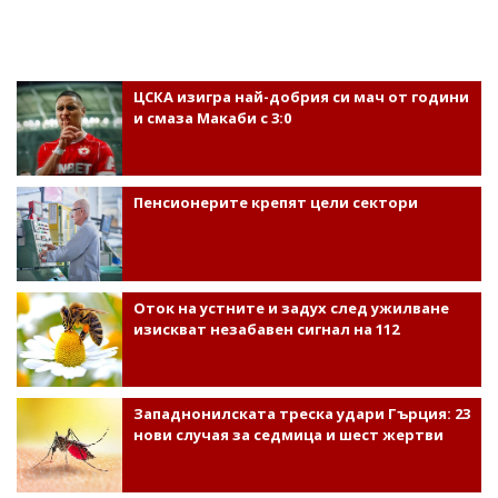
ЦСКА изигра най-добрия си мач от години
и смаза Макаби с 3:0
Пенсионерите крепят цели сектори
Оток на устните и задух след ужилване
изискват незабавен сигнал на 112
Западнонилската треска удари Гърция: 23
нови случая за седмица и шест жертви