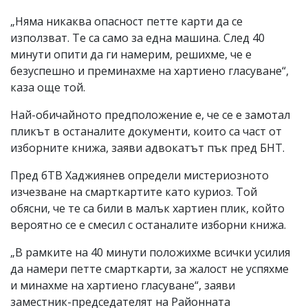
„Няма никаква опасност петте карти да се
използват. Те са само за една машина. След 40
минути опити да ги намерим, решихме, че е
безуспешно и преминахме на хартиено гласуване“,
каза още той.
Най-обичайното предположение е, че се е замотал
пликът в останалите документи, които са част от
изборните книжа, заяви адвокатът пък пред БНТ.
Пред бТВ Хаджиянев определи мистериозното
изчезване на смарткартите като куриоз. Той
обясни, че те са били в малък хартиен плик, който
вероятно се е смесил с останалите изборни книжа.
„В рамките на 40 минути положихме всички усилия
да намери петте смарткарти, за жалост не успяхме
и минахме на хартиено гласуване“, заяви
заместник-председателят на Районната