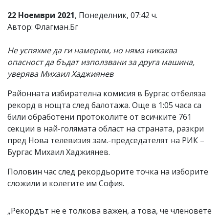
22 Ноември 2021
, Понеделник, 07:42 ч.
Автор: Флагман.Бг
Не успяхме да ги намерим, но няма никаква
опасност да бъдат използвани за друга машина,
уверява Михаил Хаджиянев
Районната избирателна комисия в Бургас отбеляза
рекорд в нощта след балотажа. Още в 1:05 часа са
били обработени протоколите от всичките 761
секции в най-голямата област на страната, разкри
пред Нова телевизия зам.-председателят на РИК –
Бургас Михаил Хаджиянев.
Половин час след рекордьорите точка на изборите
сложили и колегите им София.
„Рекордът не е толкова важен, а това, че членовете