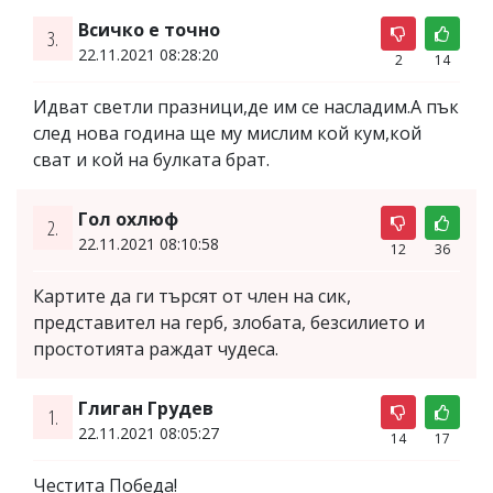
Всичко е точно
3.
22.11.2021 08:28:20
2
14
Идват светли празници,де им се насладим.А пък
след нова година ще му мислим кой кум,кой
сват и кой на булката брат.
Гол охлюф
2.
22.11.2021 08:10:58
12
36
Картите да ги търсят от член на сик,
представител на герб, злобата, безсилието и
простотията раждат чудеса.
Глиган Грудев
1.
22.11.2021 08:05:27
14
17
Честита Победа!