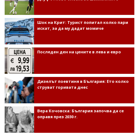
Шок на Крит: Турист попитал колко пари
искат, за да му дадат момиче
Последен ден на цените в лева и евро
Дизелът поевтиня в България: Ето колко
струват горивата днес
Вера Кочовска: България започва да се
оправя през 2030 г.