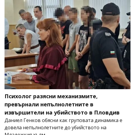
Психолог разясни механизмите,
превърнали непълнолетните в
извършители на убийството в Пловдив
Даниел Генков обясни как груповата динамика е
довела непълнолетните до убийството на
Младежкия хълм