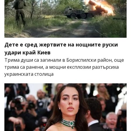
Дете е сред жертвите на нощните руски
удари край Киев
Трима души са загинали в Бориспилски район, още
трима са ранени, а мощни експлозии разтърсиха
украинската столица