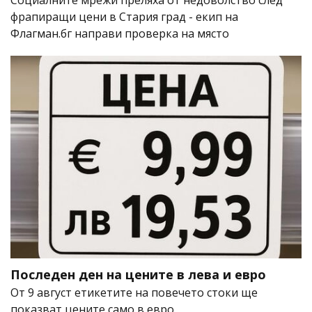
Социалните мрежи преляха от недоволство след
фрапиращи цени в Стария град - екип на
Флагман.бг направи проверка на място
Последен ден на цените в лева и евро
От 9 август етикетите на повечето стоки ще
показват цените само в евро