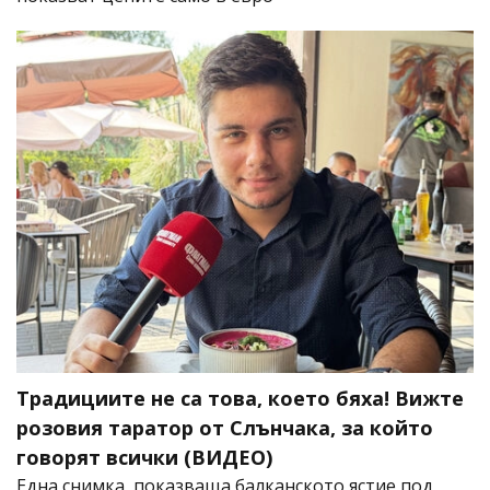
Традициите не са това, което бяха! Вижте
розовия таратор от Слънчака, за който
говорят всички (ВИДЕО)
Една снимка, показваща балканското ястие под