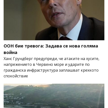
ООН бие тревога: Задава се нова голяма
война
Ханс Грундберг предупреди, че атаките на хусите,
напрежението в Червено море и ударите по
гражданска инфраструктура заплашват крехкото
спокойствие