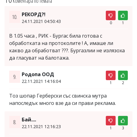
Коментара по темата
РЕКОРД?!
10.
24.11.2021 04:50:43
0
1
В 1.05 часа , РИК - Бургас била готова с
обработката на протоколите ! А, имаше ли
какво да обработват ???. Бургазлии не излязоха
да гласуват на балотажа.
Родопа ООД
9.
22.11.2021 14:16:04
1
2
Тоз шопар Герберски със свинска мутра
напоследък много взе да си прави реклама.
Бай....
8.
22.11.2021 12:16:23
1
3