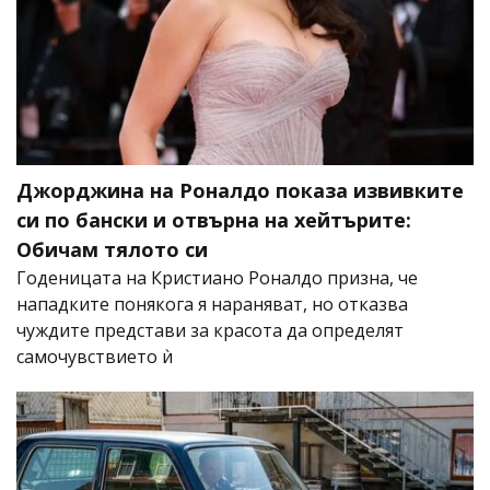
Джорджина на Роналдо показа извивките
си по бански и отвърна на хейтърите:
Обичам тялото си
Годеницата на Кристиано Роналдо призна, че
нападките понякога я нараняват, но отказва
чуждите представи за красота да определят
самочувствието ѝ