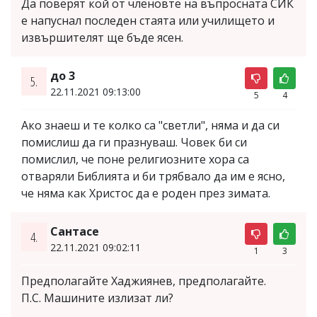
Да поверят кой от членовте на въпросната СИК
е напуснал последен стаята или училището и
извършителят ще бъде ясен.
до 3
5.
22.11.2021 09:13:00
5
4
Ако знаеш и те колко са "светли", няма и да си
помислиш да ги празнуваш. Човек би си
помислил, че поне религиозните хора са
отваряли Библията и би трябвало да им е ясно,
че няма как Христос да е роден през зимата.
Сантасе
4.
22.11.2021 09:02:11
1
3
Предполагайте Хаджиянев, предполагайте.
П.С. Машините излизат ли?