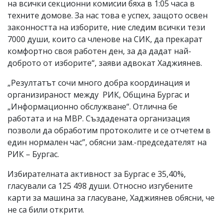
на всички секционни комисии бяха в 1:05 часа в
техните домове. За нас това е успех, защото освен
законността на изборите, ние следим всички тези
7000 души, които са членове на СИК, да прекарат
комфортно своя работен ден, за да дадат най-
доброто от изборите“, заяви адвокат Хаджиянев.
„Резултатът сочи много добра координация и
организираност между РИК, Община Бургас и
„Информационно обслужване“. Отлична бе
работата и на МВР. Създадената организация
позволи да обработим протоколите и се отчетем в
един нормален час”, обясни зам.-председателят на
РИК – Бургас.
Избирателната активност за Бургас е 35,40%,
гласували са 125 498 души. Относно изгубените
карти за машина за гласуване, Хаджиянев обясни, че
не са били открити.