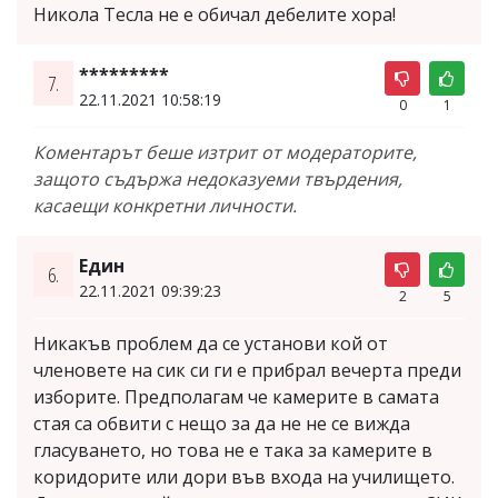
Никола Тесла не е обичал дебелите хора!
*********
7.
22.11.2021 10:58:19
0
1
Коментарът беше изтрит от модераторите,
защото съдържа недоказуеми твърдения,
касаещи конкретни личности.
Един
6.
22.11.2021 09:39:23
2
5
Никакъв проблем да се установи кой от
членовете на сик си ги е прибрал вечерта преди
изборите. Предполагам че камерите в самата
стая са обвити с нещо за да не не се вижда
гласуването, но това не е така за камерите в
коридорите или дори във входа на училището.