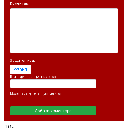
Коментар:
Защитен код:
Въведете защитния код:
Моля, въведете защитния код
10