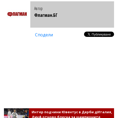
Автор
Флагман.БГ
Сподели
Интер подчини Ювентус в Дерби дИталия,
Диуф отново блесна за шампионите