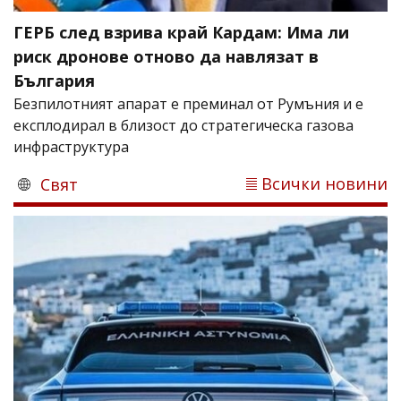
ГЕРБ след взрива край Кардам: Има ли
риск дронове отново да навлязат в
България
Безпилотният апарат е преминал от Румъния и е
експлодирал в близост до стратегическа газова
инфраструктура
Всички новини
Свят