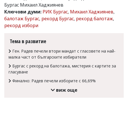
Бургас Михаил Хаджиянев
Коментарите
Ключови думи:
РИК Бургас
,
Михаил Хаджиянев
,
под
статиите
балотаж Бургас
,
рекорд Бургас
,
рекорд балотаж
,
се
рекорд избори
въвеждат
от
читателите
Тема в развитие
и
редакцията
Ген. Радев печели втори мандат с гласовете на най-
не
малка част от българските избиратели
носи
отговорност
Бургас с рекорд на балотажа, мистерия с картите за
за
гласуване
тях!
Ако
Финално: Радев печели изборите с 66,69%
откриете
обиден
виж още
за
вас
коментар,
моля
сигнализирайте
ни!