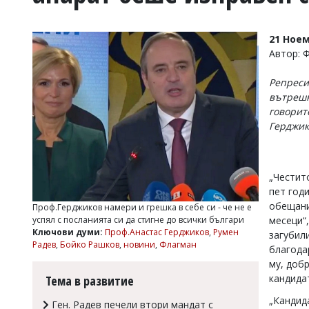
УКРАЙНА
СПОРТ
21 Ноем
РАЗСЛЕДВАНЕ
Автор: 
БИЗНЕС
Репреси
ЮГ
вътрешн
говорит
Управители:
Герджик
Веселин
Василев,
email:
v.vasilev@flagman.bg
„Честит
Катя
пет год
Касабова,
обещани
Проф.Герджиков намери и грешка в себе си - че не е
еmail:
k.kassabova@flagman.bg
успял с посланията си да стигне до всички българи
месеци“
Ключови думи:
Проф.Анастас Герджиков
,
Румен
загубил
Главен
Радев
,
Бойко Рашков
,
новини
,
Флагман
благода
редактор:
Иван
му, доб
Колев,
кандида
Тема в развитие
email:
office@flagman.bg
„Кандид
Ген. Радев печели втори мандат с