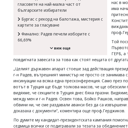
нас в м
гласовете на най-малка част от
Коментарите
има нач
българските избиратели
под
притесн
статиите
Бургас с рекорд на балотажа, мистерия с
Констит
се
картите за гласуване
виждахм
въвеждат
от
проф.Ге
Финално: Радев печели изборите с
читателите
66,69%
Той пос
и
редакцията
Първото
виж още
не
ГЕРБ, а
носи
повдигната завесата за това как стоят нещата от другат
отговорност
за
„Целият държавен апарат стоеше зад действащия президе
тях!
г-н Радев, вътрешният министър не просто се занимава с
Ако
инсинуации на всяка една пресконференция. Само през по
откриете
вотът в Турция ще бъде толкова масов, че ще обезсили г
обиден
видяхме, че секциите в Турция днес бяха празни. Видяхм
за
между мен и г-н Радев. Освен това, Бойко Рашков, напра
вас
коментар,
обвини ни, че сме раздавали аванси без да са извършени 
моля
доказаха с документи“, коментира още проф.Герджиков.
сигнализирайте
ни!
По думите му кандидат-президентската кампания помогна
седмица всички се подигравали за тезата за обединение