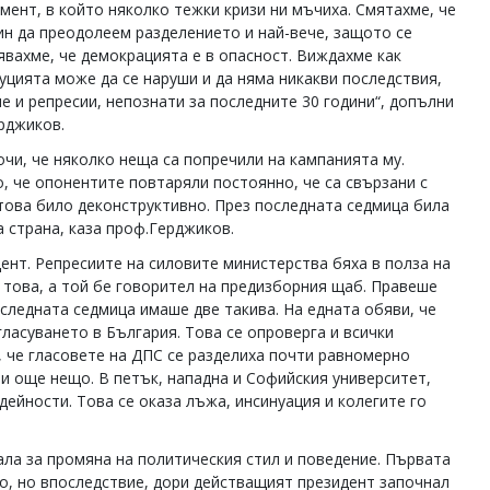
омент, в който няколко тежки кризи ни мъчиха. Смятахме, че
ин да преодолеем разделението и най-вече, защото се
явахме, че демокрацията е в опасност. Виждахме как
уцията може да се наруши и да няма никакви последствия,
е и репресии, непознати за последните 30 години“, допълни
рджиков.
очи, че няколко неща са попречили на кампанията му.
, че опонентите повтаряли постоянно, че са свързани с
 това било деконструктивно. През последната седмица била
а страна, каза проф.Герджиков.
нт. Репресиите на силовите министерства бяха в полза на
 това, а той бе говорител на предизборния щаб. Правеше
следната седмица имаше две такива. На едната обяви, че
ласуването в България. Това се опроверга и всички
е, че гласовете на ДПС се разделиха почти равномерно
ви още нещо. В петък, нападна и Софийския университет,
дейности. Това се оказа лъжа, инсинуация и колегите го
ла за промяна на политическия стил и поведение. Първата
то, но впоследствие, дори действащият президент започнал