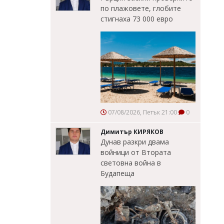
по плажовете, глобите
стигнаха 73 000 евро
07/08/2026, Петък 21:00
0
Димитър КИРЯКОВ
Дунав разкри двама
войници от Втората
световна война в
Будапеща