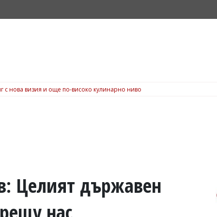
г с нова визия и още по-високо кулинарно ниво
в: Целият държавен
срещу нас