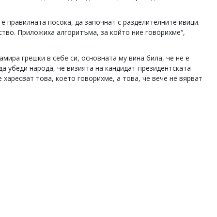
 е правилната посока, да започнат с разделителните ивици.
ство. Приложиха алгоритъма, за който ние говорихме“,
амира грешки в себе си, основната му вина била, че не е
 да убеди народа, че визията на кандидат-президентската
е харесват това, което говорихме, а това, че вече не вярват