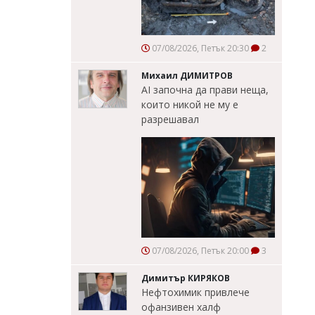
07/08/2026, Петък 20:30
2
Михаил ДИМИТРОВ
AI започна да прави неща,
които никой не му е
разрешавал
07/08/2026, Петък 20:00
3
Димитър КИРЯКОВ
Нефтохимик привлече
офанзивен халф