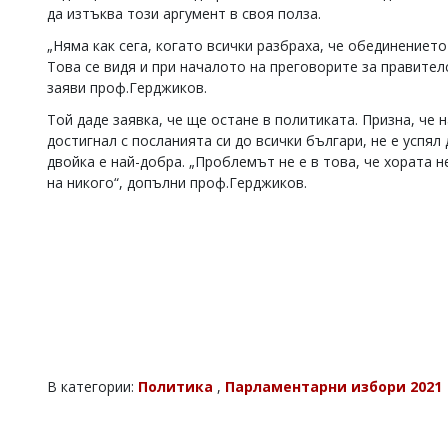
да изтъква този аргумент в своя полза.
„Няма как сега, когато всички разбраха, че обединението
Това се видя и при началото на преговорите за правител
заяви проф.Герджиков.
Той даде заявка, че ще остане в политиката. Призна, че н
достигнал с посланията си до всички българи, не е успял
двойка е най-добра. „Проблемът не е в това, че хората н
на никого“, допълни проф.Герджиков.
В категории:
Политика
,
Парламентарни избори 2021