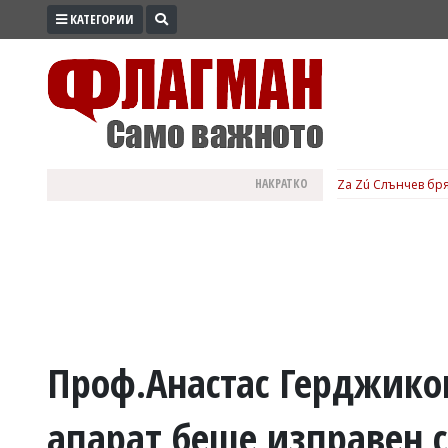
КАТЕГОРИИ
ПРОМО
ЗОНА
ИЗБОРИ
2026
ПРАКТИЧНО
НАКРАТКО
Za Zú Слънчев бря
КУЛТУРА
ЗДРАВЕ
ПОЛИТИКА
ОБЩИНИ
ОБЩЕСТВО
ЛАЙФСТАЙЛ
Проф.Анастас Герджико
ВОЙНАТА
апарат беше изправен 
В