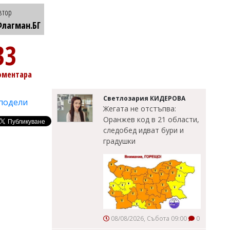
втор
лагман.БГ
33
оментара
Светлозария КИДЕРОВА
подели
Жегата не отстъпва:
Оранжев код в 21 области,
следобед идват бури и
градушки
08/08/2026, Събота 09:00
0