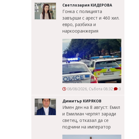
Светлозария КИДЕРОВА
Гонка с полицията
завърши с арест и 460 хил.
евро, разбиха и
наркооранжерия
08/08/2026, Събота 08:32
0
Димитър КИРЯКОВ
Имен ден на 8 август: Емил
и Емилиан черпят заради
светец, отказал да се
подчини на император