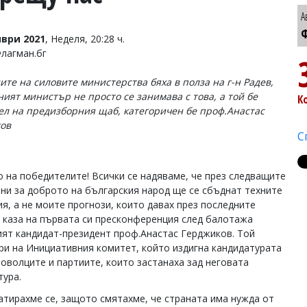
А
Ф
ври 2021
, Неделя, 20:28 ч.
Флагман.бг
ите на силовите министерства бяха в полза на г-н Радев,
ият министър не просто се занимава с това, а той бе
К
ел на предизборния щаб, категоричен бе проф.Анастас
ов
С
о на победителите! Всички се надяваме, че през следващите
ини за доброто на българския народ ще се сбъднат техните
я, а не моите прогнози, които давах през последните
, каза на първата си пресконференция след балотажа
ият кандидат-президент проф.Анастас Герджиков. Той
ри на Инициативния комитет, който издигна кандидатурата
роволците и партиите, които застанаха зад неговата
тура.
атирахме се, защото смятахме, че страната има нужда от