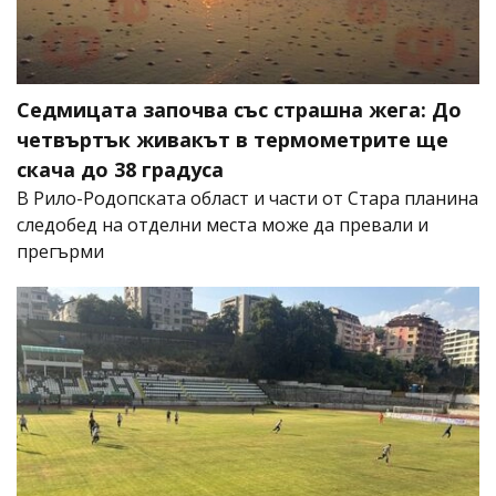
Седмицата започва със страшна жега: До
четвъртък живакът в термометрите ще
скача до 38 градуса
В Рило-Родопската област и части от Стара планина
следобед на отделни места може да превали и
прегърми