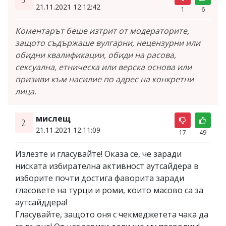
21.11.2021 12:12:42
1
6
Коментарът беше изтрит от модераторите,
защото съдържаше вулгарни, нецензурни или
обидни квалификации, обиди на расова,
сексуална, етническа или верска основа или
призиви към насилие по адрес на конкретни
лица.
мислещ
2.
21.11.2021 12:11:09
17
49
Излезте и гласувайте! Оказа се, че заради
ниската избирателна активност аутсайдера в
изборите почти достига фаворита заради
гласовете на турци и роми, които масово са за
аутсайддера!
Гласувайте, защото оня с чекмеджетета чака да