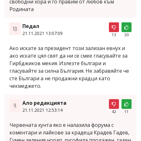
свободни хора и го правим от любов към
Родината
Педал
10.
21.11.2021 13:07:09
13
30
Ако искате за президент този зализан евнух и
ако искате цял свят да ни се смее гласувайте за
Гирбджиков мекия. Излезте българи и
гласувайте за силна България. Не забравяйте че
сте Българи а не продажни крадци като
чекмеджето.
Ало редакцията
9.
21.11.2021 12:53:14
42
11
Червената хунта яко е налазила форума с
коментари и лайкове за крадеца Крадев Гадев,
Гумен зеления чорап, русофила продажен, гаден