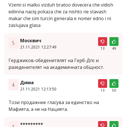
Vzemi si malko vizduh bratoo dovecera che vidish
ediinna naciq pokaza che za nishto ne stavash
makar che sim turcin generala e nomer edno i ni
zaslujava glasa
Москвич
5.
21.11.2021 12:27:49
13
49
Герджиков-обеденитялят на Герб-Дпс и
разеденителят на академичната общност.
Дима
4.
21.11.2021 12:13:50
13
50
Този продажник гласува за единство на
Мафията, а не на Нацията.
*********
3.