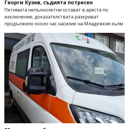
Георги Кузев, съдията потресен
Петимата непълнолетни остават в ареста по
изключение, доказателствата разкриват
продължило около час насилие на Младежкия хълм