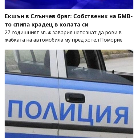
Екшън в Слънчев бряг: Собственик на БМВ-
то спипа крадец в колата си
27-годишният мъж заварил непознат да рови в
жабката на автомобила му пред хотел Поморие