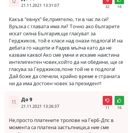
12.
21.11.2021 13:31:07
32
16
Какъв "евнух" бе,приятелю, ти в час ли си?
Връзка с главата има ли? Точно ако българите
искат силна България,ще гласуват за
Герджиков, той е класи над онази подлога! И на
дебата го нацепи и Радев мълча като да не
казвам какво! Ако сме умни и искаме наистина
интелигентен човек,който да ни обедини, ще се
гласува за Герджиков,поне той не е подлога!
Дай боже да спечели, крайно време е страната
ни да има достоен човек за президент!
До 9
11.
21.11.2021 13:26:37
11
16
Не,просто платените тролове на Герб-Дпс в
момента са платена застъпници,а ние сме