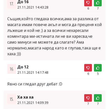
До 16
17.
21.11.2021 14:43:28
6
7
Същия,който гледаха всички,ама за разлика от
масата имам повече акъл и мога да преценя кой
лъжеше и кой не ;) а за всички нехаресали
коментара ми-истината ли не ви харесва,че
само минуси не можете да слагате? Ама
нормално,масата народ като е глупав,така ще е
хаха ;)))
До 12
16.
21.11.2021 14:17:48
6
5
Явно си гледал друг дебат :D
Ха ха ха
15.
21.11.2021 14:09:39
7
7