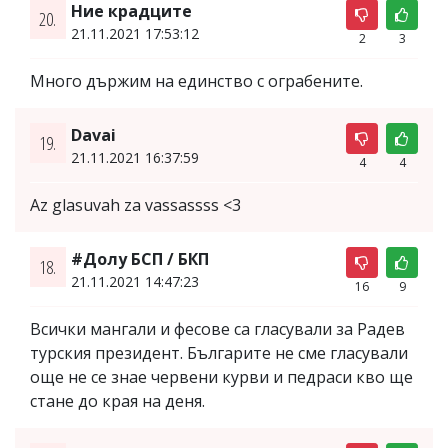
Ние крадците
20.
21.11.2021 17:53:12
2
3
Много държим на единство с ограбените.
Davai
19.
21.11.2021 16:37:59
4
4
Az glasuvah za vassassss <3
#Долу БСП / БКП
18.
21.11.2021 14:47:23
16
9
Всички мангали и фесове са гласували за Радев
турския президент. Българите не сме гласували
още не се знае червени курви и педраси кво ще
стане до края на деня.