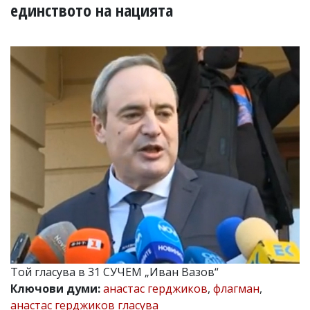
УКРАЙНА
единството на нацията
СПОРТ
РАЗСЛЕДВАНЕ
БИЗНЕС
ЮГ
Управители:
Веселин
Василев,
email:
v.vasilev@flagman.bg
Катя
Касабова,
еmail:
k.kassabova@flagman.bg
Главен
редактор:
Иван
Той гласува в 31 СУЧЕМ „Иван Вазов“
Колев,
Ключови думи:
анастас герджиков
,
флагман
,
email:
office@flagman.bg
анастас герджиков гласува