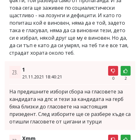
факти, той разбира само от пропаганда. И за
това сега ще заживее по социалистически
щастливо - на лозунги и дефицити. И като го
попиташ кой е виновен, няма да е той, задето
така е гласувал, няма да са виновни тези, дето
си е избрал, някой друг ще му е виновен. Но да,
да си тъп е като да си умрял, на теб ти е все тая,
страдат хората около теб.
1
23.
21.11.2021 18:40:21
0
2
На предишните избори сбора на гласовете за
кандидата на дпс и тези за кандидата на герб
бяха близки до гласовете на настоящия
призедент. След изборите ще се разбере къде са
отишли гласовете от цигани и турци
Xmm