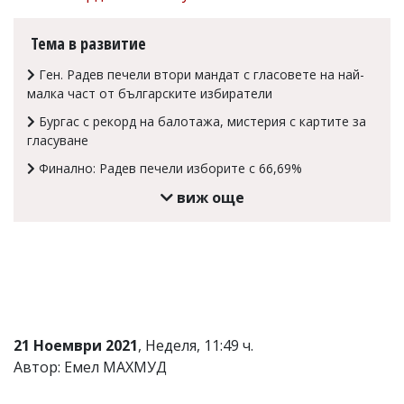
Коментарите
под
Тема в развитие
статиите
се
Ген. Радев печели втори мандат с гласовете на най-
въвеждат
малка част от българските избиратели
от
читателите
Бургас с рекорд на балотажа, мистерия с картите за
и
гласуване
редакцията
не
Финално: Радев печели изборите с 66,69%
носи
виж още
отговорност
за
тях!
Ако
откриете
обиден
за
вас
коментар,
21 Ноември 2021
, Неделя, 11:49 ч.
моля
сигнализирайте
Автор: Емел МАХМУД
ни!