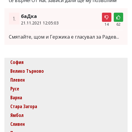
се върне! От нас зависи дали ще му позволим!
баДка
1.
21.11.2021 12:05:03
14
62
Смятайте, щом и Гержика е гласувал за Радев...
София
Велико Търново
Плевен
Русе
Варна
Стара Загора
Ямбол
Сливен