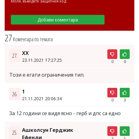
Моля, въведете защитния код
27
Коментара по темата
ХХ
27.
23.11.2021 17:27:25
0
0
Този е егати ограничения тип.
1
26.
21.11.2021 20:06:34
0
3
За 12 години се видя ясно - герб и дпс са едно
Ашколсун Герджик
25.
Ефенди
2
1