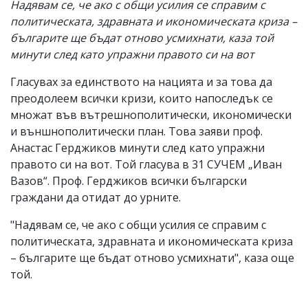
Надявам се, че ако с общи усилия се справим с
политическата, здравната и икономическата криза –
българите ще бъдат отново усмихнати, каза той
минути след като упражни правото си на вот
Гласувах за единството на нацията и за това да
преодолеем всички кризи, които напоследък се
множат във вътрешнополитически, икономически
и външнополитически план. Това заяви проф.
Анастас Герджиков минути след като упражни
правото си на вот. Той гласува в 31 СУЧЕМ „Иван
Вазов“. Проф. Герджиков всички български
граждани да отидат до урните.
"Надявам се, че ако с общи усилия се справим с
политическата, здравната и икономическата криза
– българите ще бъдат отново усмихнати", каза още
той.