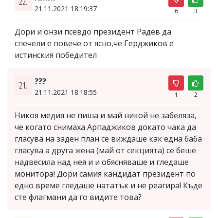
22.
21.11.2021 18:19:37
6
3
Дори и онзи псевдо президент Радев да
спечели е повече от ясно,че Герджиков е
истинския победител
???
21.
21.11.2021 18:18:55
1
2
Никоя медия не пиша и май никой не забеляза,
че когато снимаха Арпаджиков докато чака да
гласува на заден план се виждаше как една баба
гласува а друга жена (май от секцията) се беше
надвесила над нея и и обясняваше и гледаше
монитора! Дори самия кандидат президент по
едно време гледаше нататък и не реагира! Къде
сте флагмани да го видите това?