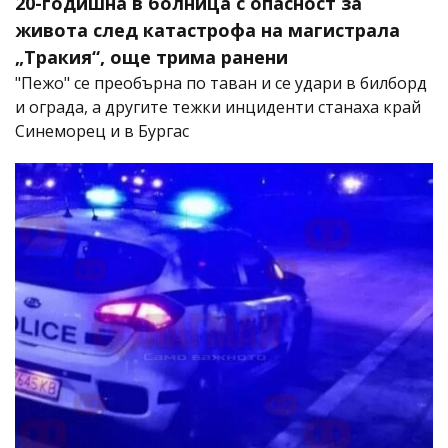
20-годишна в болница с опасност за
живота след катастрофа на магистрала
„Тракия“, още трима ранени
"Пежо" се преобърна по таван и се удари в билборд
и ограда, а другите тежки инциденти станаха край
Синеморец и в Бургас