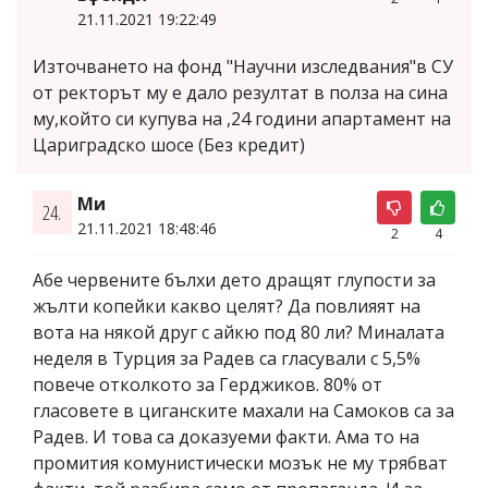
21.11.2021 19:22:49
Източването на фонд "Научни изследвания"в СУ
от ректорът му е дало резултат в полза на сина
му,който си купува на ,24 години апартамент на
Цариградско шосе (Без кредит)
Ми
24.
21.11.2021 18:48:46
2
4
Абе червените бълхи дето дращят глупости за
жълти копейки какво целят? Да повлияят на
вота на някой друг с айкю под 80 ли? Миналата
неделя в Турция за Радев са гласували с 5,5%
повече отколкото за Герджиков. 80% от
гласовете в циганските махали на Самоков са за
Радев. И това са доказуеми факти. Ама то на
промития комунистически мозък не му трябват