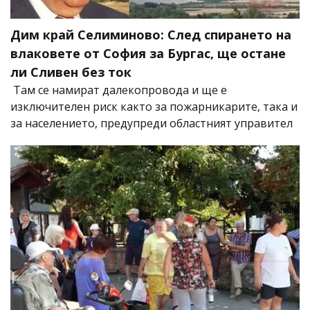
Дим край Селиминово: След спирането на
влаковете от София за Бургас, ще остане
ли Сливен без ток
Там се намират далекопровода и ще е
изключителен риск както за пожарникарите, така и
за населението, предупреди областният управител