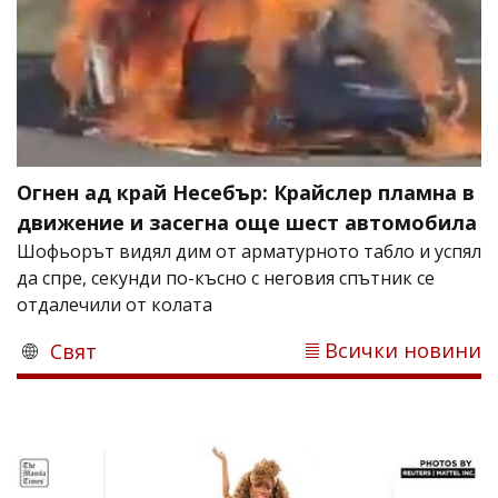
Огнен ад край Несебър: Крайслер пламна в
движение и засегна още шест автомобила
Шофьорът видял дим от арматурното табло и успял
да спре, секунди по-късно с неговия спътник се
отдалечили от колата
Всички новини
Свят