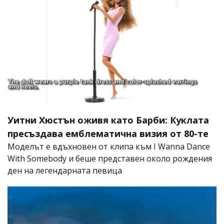
Уитни Хюстън оживя като Барби: Куклата
пресъздава емблематична визия от 80-те
Моделът е вдъхновен от клипа към I Wanna Dance
With Somebody и беше представен около рождения
ден на легендарната певица