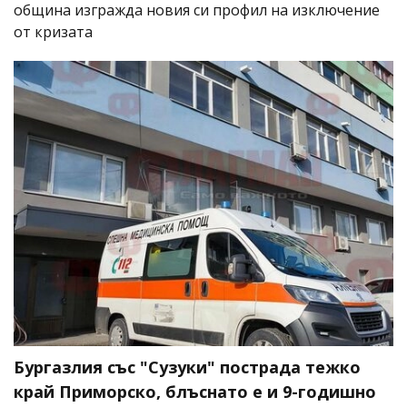
община изгражда новия си профил на изключение
от кризата
Бургазлия със "Сузуки" пострада тежко
край Приморско, блъснато е и 9-годишно