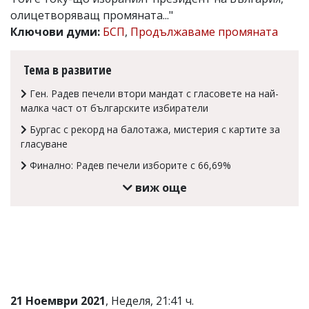
олицетворяващ промяната..."
Коментарите
под
Ключови думи:
БСП
,
Продължаваме промяната
статиите
се
въвеждат
Тема в развитие
от
читателите
Ген. Радев печели втори мандат с гласовете на най-
и
малка част от българските избиратели
редакцията
не
Бургас с рекорд на балотажа, мистерия с картите за
носи
гласуване
отговорност
за
Финално: Радев печели изборите с 66,69%
тях!
виж още
Ако
откриете
обиден
за
вас
коментар,
моля
сигнализирайте
ни!
21 Ноември 2021
, Неделя, 21:41 ч.