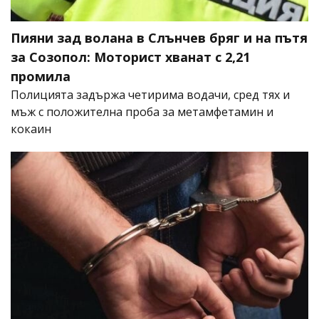
Пияни зад волана в Слънчев бряг и на пътя
за Созопол: Моторист хванат с 2,21
промила
Полицията задържа четирима водачи, сред тях и
мъж с положителна проба за метамфетамин и
кокаин