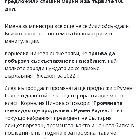
предложили спешни мерки и за първите 100
дни.
Имена за министри все още не се били обсъждали.
Всичко написано по темата било интриги и
манипулации.
Корнелия Нинова обаче заяви, че
трябва да
побързат със съставянето на кабинет
, най-
малкото заради нуждата да се приеме
държавният бюджет за 2022 г.
След въпрос дали промяната ще продължи с Румен
Радев и дали той не концентрира твърде много
власт, Корнелия Нинова отговори: "
Промяната
очевидно ще продължи с Румен Радев.
Той е
току-що избраният президент на България,
олицетворяващ промяната, както и нашата битка в
последните пет години е за промяна, така че