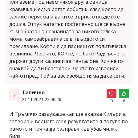
или вземе под наем някоя друга овчица,
кравичка и едър рогат добитък, след което да
залиже перчема и да си се върне, откъдето е
дошла. Оттук нататък постепенно ще се върне
към образа на незнайната за никого селска
мома, самозабравила се в твърдото си
пресилване. Кофти е да паднеш от политическа
величина. Честито, КОРке, но бате Радя вече го
държат други калинки за панталона. Хич не го
очаквай да ти благодари, че сте го извадили
най-отпред. Той за вас изобщо няма да се сети.
Типично
7.
21.11.2021 23:00:26
0
6
И Тръмпчо раздуваше как ще вкарва Килъри в
затвора и веднага след резултатите я потупа по
рамото и почна да разправя къв убав чиляк
била!