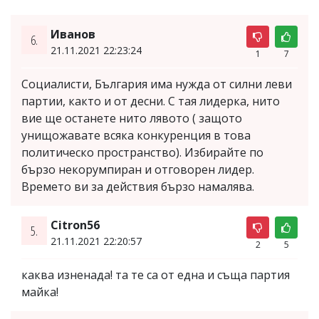
Иванов
6.
21.11.2021 22:23:24
1
7
Социалисти, България има нужда от силни леви
партии, както и от десни. С тая лидерка, нито
вие ще останете нито лявото ( защото
унищожавате всяка конкуренция в това
политическо пространство). Избирайте по
бързо некорумпиран и отговорен лидер.
Времето ви за действия бързо намалява.
Citron56
5.
21.11.2021 22:20:57
2
5
каква изненада! та те са от една и съща партия
майка!