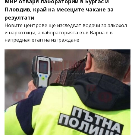
МВР отваря лаборатории в Бургас и
Пловдив, край на месеците чакане за
резултати
Новите центрове ще изследват водачи за алкохол
и наркотици, а лабораторията във Варна е в
напреднал етап на изграждане