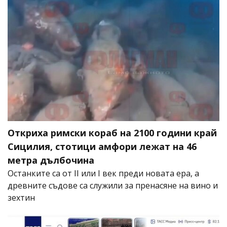
Откриха римски кораб на 2100 години край
Сицилия, стотици амфори лежат на 46
метра дълбочина
Останките са от II или I век преди новата ера, а
древните съдове са служили за пренасяне на вино и
зехтин