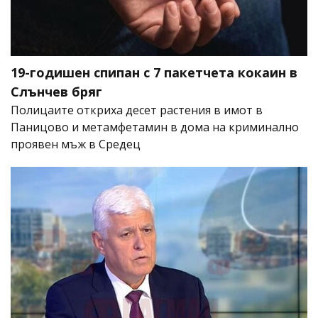
19-годишен спипан с 7 пакетчета кокаин в
Слънчев бряг
Полицаите откриха десет растения в имот в
Паницово и метамфетамин в дома на криминално
проявен мъж в Средец