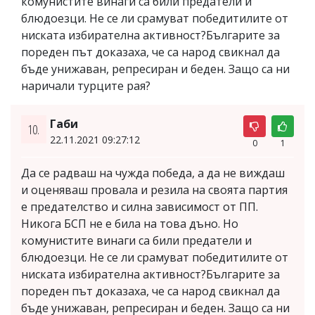
комунистите винаги са били предатели и
блюдоезци. Не се ли срамуват победитилите от
ниската избирателна активност?Българите за
пореден път доказаха, че са народ свикнал да
бъде унижаван, репресиран и беден. Защо са ни
наричали турците рая?
Габи
10.
22.11.2021 09:27:12
0
1
Да се радваш на чужда победа, а да не виждаш
и оценяваш провала и резила на своята партия
е предателство и силна зависимост от ПП.
Никога БСП не е била на това дъно. Но
комунистите винаги са били предатели и
блюдоезци. Не се ли срамуват победитилите от
ниската избирателна активност?Българите за
пореден път доказаха, че са народ свикнал да
бъде унижаван, репресиран и беден. Защо са ни