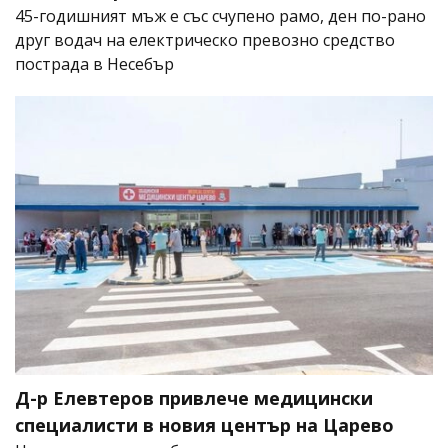
45-годишният мъж е със счупено рамо, ден по-рано
друг водач на електрическо превозно средство
пострада в Несебър
Д-р Елевтеров привлече медицински
специалисти в новия център на Царево