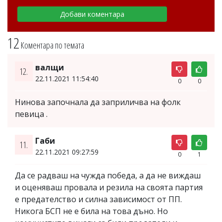
12
Коментара по темата
валщи
12.
22.11.2021 11:54:40
0
0
Нинова започнала да заприличва на фолк
певица .
Габи
11.
22.11.2021 09:27:59
0
1
Да се радваш на чужда победа, а да не виждаш
и оценяваш провала и резила на своята партия
е предателство и силна зависимост от ПП.
Никога БСП не е била на това дъно. Но