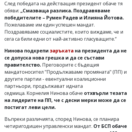
След победата на действащия президент обаче тя
обяви:
„Смазваща разлика. Поздравяваме
победителите – Румен Радев и Илияна Йотова.
Пожелаваме им един успешен мандат.
Поздравяваме социалистите, които виждаме, че и
сега са били едни от най-активно гласуващите.“
Нинова подкрепи
заръката
на президента да не
се допуска нова грешка и да се състави
правителство.
Преговорите с бъдещия
мандатоносител "Продължаваме промяната" (ПП) и
другите партии - евентуални коалиционни
партньори, продължават идната
седмица. Корнелия Нинова обаче
отхвърли тезата
на лидерите на ПП, че с десни мерки може да се
постигат леви цели.
Въпреки различията, според Нинова, се планира
четиригодишен управленски мандат.
От БСП обаче