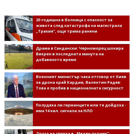
20-годишна в болница с опасност за
живота след катастрофа на магистрала
„Тракия“, още трима ранени
Драма в Сандански: Черноморец шокира
Вихрен в последната минута на
добавеното време
Военният министър чака отговор от Киев
за дрона край Кардам, Валентин Радев:
Това е пробив в националната сигурност
Полудяха ли германците или те дойдоха -
има 14 хил. сигнала за НЛО
Дрога на спирка в „Меден рудник“: