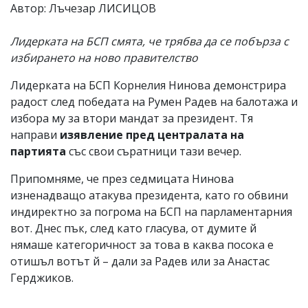
Автор: Лъчезар ЛИСИЦОВ
Лидерката на БСП смята, че трябва да се побърза с
избирането на ново правителство
Лидерката на БСП Корнелия Нинова демонстрира
радост след победата на Румен Радев на балотажа и
избора му за втори мандат за президент. Тя
направи
изявление пред централата на
партията
със свои съратници тази вечер.
Припомняме, че през седмицата Нинова
изненадващо атакува президента, като го обвини
индиректно за погрома на БСП на парламентарния
вот. Днес пък, след като гласува, от думите й
нямаше категоричност за това в каква посока е
отишъл вотът й – дали за Радев или за Анастас
Герджиков.