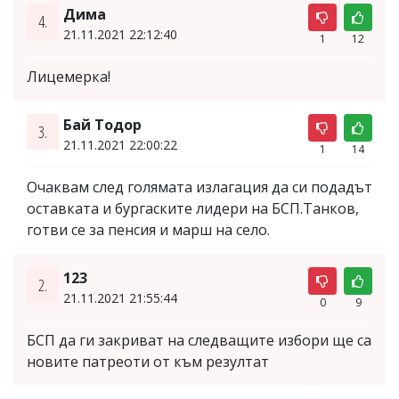
Дима
4.
21.11.2021 22:12:40
1
12
Лицемерка!
Бай Тодор
3.
21.11.2021 22:00:22
1
14
Очаквам след голямата излагация да си подадът
оставката и бургаските лидери на БСП.Танков,
готви се за пенсия и марш на село.
123
2.
21.11.2021 21:55:44
0
9
БСП да ги закриват на следващите избори ще са
новите патреоти от към резултат