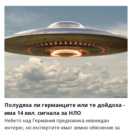
Полудяха ли германците или те дойдоха -
има 14 хил. сигнала за НЛО
Небето над Германия предизвика невиждан
интерес, но експертите имат земно обяснение за