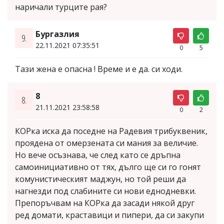
наричали турците рая?
Бургазлия
9.
22.11.2021 07:35:51
0
5
Тази жена е опасна ! Време и е да. си ходи.
8
8.
21.11.2021 23:58:58
0
2
КОРка иска да поседне на Радевия трибуквеник,
проядена от омерзената си мания за величие.
Но вече осъзнава, че след като се дръпна
самоинициативно от тях, дълго ще си го гонят
комунистическият маджун, но той реши да
нагнезди под слабините си нови еднодневки.
Препоръчвам на КОРка да засади някой друг
ред домати, краставици и пипери, да си закупи