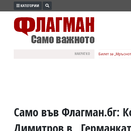
КАТЕГОРИИ
ПРОМО
ЗОНА
ИЗБОРИ
2026
ПРАКТИЧНО
НАКРАТКО
Билет за „Мръснот
КУЛТУРА
ЗДРАВЕ
ПОЛИТИКА
ОБЩИНИ
ОБЩЕСТВО
ЛАЙФСТАЙЛ
Само във Флагман.бг: К
ВОЙНАТА
Димитров в „Германката
В