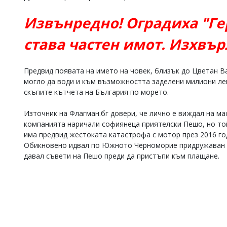
Извънредно! Оградиха "Ге
става частен имот. Изхвъ
Предвид появата на името на човек, близък до Цветан 
могло да води и към възможността заделени милиони лев
скъпите кътчета на България по морето.
Източник на Флагман.бг довери, че лично е виждал на м
компанията наричали софиянеца приятелски Пешо, но той
има предвид жестоката катастрофа с мотор през 2016 го
Обикновено идвал по Южното Черноморие придружаван о
давал съвети на Пешо преди да пристъпи към плащане.