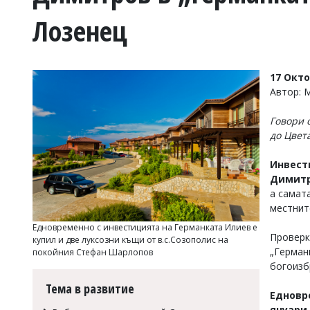
УКРАЙНА
Лозенец
СПОРТ
РАЗСЛЕДВАНЕ
БИЗНЕС
17 Окт
ЮГ
Автор: 
Говори 
Управители:
до Цвет
Веселин
Василев,
email:
Инвест
v.vasilev@flagman.bg
Димитр
Катя
а самат
Касабова,
местнит
еmail:
k.kassabova@flagman.bg
Едновременно с инвестицията на Германката Илиев е
Проверк
Главен
купил и две луксозни къщи от в.с.Созополис на
редактор:
„Герман
покойния Стефан Шарлопов
Иван
богоизб
Колев,
Тема в развитие
email:
Едновр
office@flagman.bg
януари 