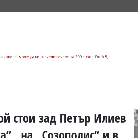
о копеле“ може да ви спечели вечеря за 200 евро в Dock 5, вижте подробн
ой стои зад Петър Илиев
” , на „Созополис” и в