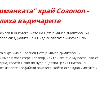
рманката" край Созопол -
рлиха въдичарите
Василев в обкръжението на Петър Илиев Димитров, би
ове след фалита на КТБ да се влагат в имоти в най-
аса в кръчма в Лозенец Петър Илиев Димитров. В
 имал и характерен прякор, който напълно му пасва, ако се
дина, когато Пешо по чудо оцелява целият натрошен.
т известен софийски архитект, който оглеждал имотите и