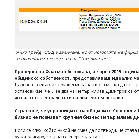
"Айко Трейд" ООД е заличена, но от историята на фирма
тогавашното ръководство на "Техномаркет"
Проверка на Флагман.бг показа, че през 2015 годин
общинска собственост, представляващ идеална час
Царево е задължила бизнесмена за своя сметка да постро
Установихме, че 6-те дка на Петър Илиев Димитров са от
до вилата на естрадната изпълнителка Белослава.
Странно е, че управниците на общините Созопол и
бизнес не познават крупния бизнес Петър Илиев 
Носи се слух, който никой не смее да потвърди, че става 
руски олигарх, свързан с енергетиката.