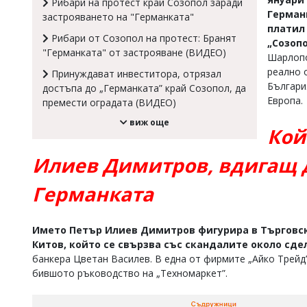
Рибари на протест край Созопол заради
Герман
Коментарите
застрояването на "Германката"
под
платил
Рибари от Созопол на протест: Бранят
статиите
„Созоп
"Германката" от застрояване (ВИДЕО)
се
Шарлопо
въвеждат
реално 
Принуждават инвеститора, отрязал
от
Българи
достъпа до „Германката” край Созопол, да
читателите
Европа.
и
премести оградата (ВИДЕО)
редакцията
виж още
не
Кой
носи
отговорност
Илиев Димитров, вдигащ д
за
тях!
Германката
Ако
откриете
обиден
за
Името Петър Илиев Димитров фигурира в Търговск
вас
Китов, който се свързва със скандалите около сде
коментар,
банкера Цветан Василев. В една от фирмите „Айко Трейд
моля
бившото ръководство на „Техномаркет”.
сигнализирайте
ни!