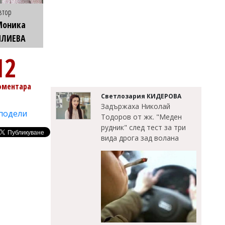
втор
Моника
ИЛИЕВА
12
оментара
Светлозария КИДЕРОВА
Задържаха Николай
подели
Тодоров от жк. "Меден
рудник" след тест за три
вида дрога зад волана