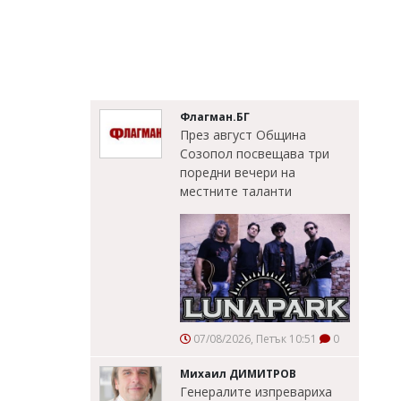
Флагман.БГ
През август Община
Созопол посвещава три
поредни вечери на
местните таланти
07/08/2026, Петък 10:51
0
Михаил ДИМИТРОВ
Генералите изпревариха