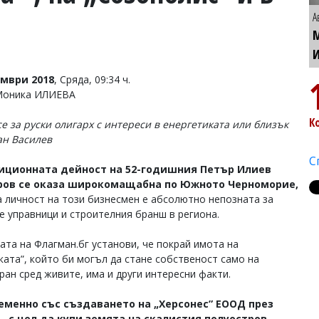
А
омври 2018
, Сряда, 09:34 ч.
Моника ИЛИЕВА
К
се за руски олигарх с интереси в енергетиката или близък
ан Василев
С
иционната дейност на 52-годишния Петър Илиев
ов се оказа широкомащабна по Южното Черноморие,
а личност на този бизнесмен е абсолютно непозната за
е управници и строителния бранш в региона.
ата на Флагман.бг установи, че покрай имота на
ката”, който би могъл да стане собственост само на
ран сред живите, има и други интересни факти.
еменно със създаването на „Херсонес” ЕООД през
– с цел да купи земята на скалистия полуостров