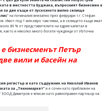
ката в местността Буджака, въпросният бизнесмен е
 и за две къщи от лускозното вилно селище
олис
” на починалия внезапно през февруари т.г. Стефан
в. Имот под 1 млн.евро там няма, а в селището къщи имат
около 80 % от представителите на едрия капитал в
я, както и няколко много богати чужденци от Източна
 е бизнесменът Петър
ве вили и басейн на
ия регистър и като съдружник на Николай Иванов
лката за „Техномаркет”
и е сочен като приближен на
” ЕООД Димитров е вписан като равноправен партньор на