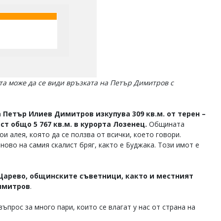
та може да се види връзката на Петър Димитров с
а Петър Илиев Димитров изкупува 309 кв.м. от терен –
т общо 5 767 кв.м. в курорта Лозенец.
Общината
и алея, която да се ползва от всички, което говори.
ново на самия скалист бряг, както е Буджака. Този имот е
 Царево, общинските съветници, както и местният
Димитров
.
въпрос за много пари, които се влагат у нас от страна на