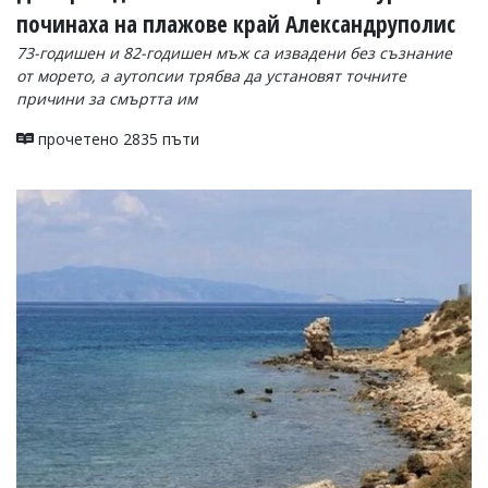
починаха на плажове край Александруполис
73-годишен и 82-годишен мъж са извадени без съзнание
от морето, а аутопсии трябва да установят точните
причини за смъртта им
прочетено 2835 пъти