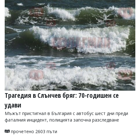
Коментарите
под
статиите
се
въвеждат
от
читателите
и
редакцията
не
носи
отговорност
за
тях!
Ако
откриете
Трагедия в Слънчев бряг: 70-годишен се
обиден
за
удави
вас
Мъжът пристигнал в България с автобус шест дни преди
коментар,
моля
фаталния инцидент, полицията започна разследване
сигнализирайте
ни!
прочетено 2603 пъти