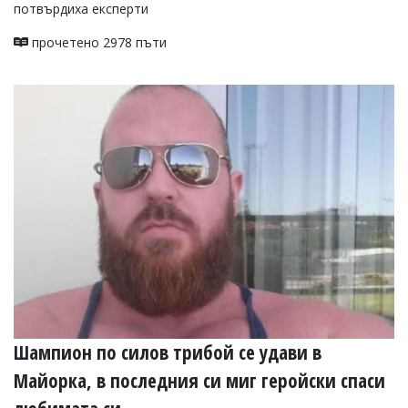
потвърдиха експерти
прочетено 2978 пъти
Шампион по силов трибой се удави в
Майорка, в последния си миг геройски спаси