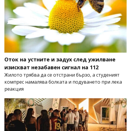
Оток на устните и задух след ужилване
изискват незабавен сигнал на 112
Жилото трябва да се отстрани бързо, а студеният
компрес намалява болката и подуването при лека
реакция