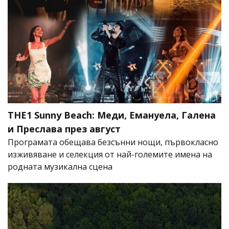
THE1 Sunny Beach: Меди, Емануела, Галена
и Преслава през август
Програмата обещава безсънни нощи, първокласно
изживяване и селекция от най-големите имена на
родната музикална сцена