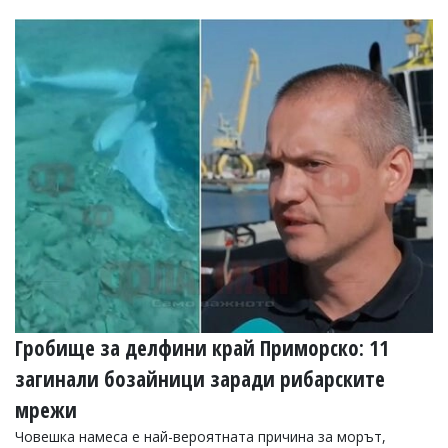
Гробище за делфини край Приморско: 11
загинали бозайници заради рибарските
мрежи
Човешка намеса е най-вероятната причина за морът,