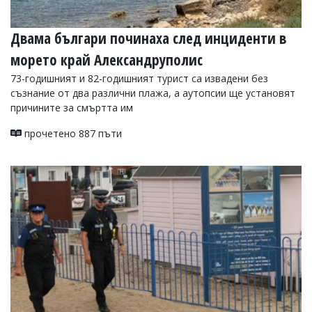
Двама българи починаха след инциденти в
морето край Александруполис
73-годишният и 82-годишният турист са извадени без
съзнание от два различни плажа, а аутопсии ще установят
причините за смъртта им
прочетено 887 пъти