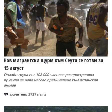
УКРАЙНА
СПОРТ
РАЗСЛЕДВАНЕ
БИЗНЕС
ЮГ
Управители:
Веселин
Василев,
Нов мигрантски щурм към Сеута се готви за
email:
v.vasilev@flagman.bg
15 август
Катя
Касабова,
Онлайн група със 108 000 членове разпространява
еmail:
k.kassabova@flagman.bg
призиви за ново масово преминаване към испанския
анклав
Главен
редактор:
прочетено 2737 пъти
Иван
Колев,
email:
office@flagman.bg