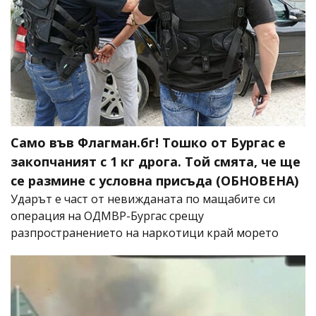
Само във Флагман.бг! Тошко от Бургас е
закопчаният с 1 кг дрога. Той смята, че ще
се размине с условна присъда (ОБНОВЕНА)
Ударът е част от невижданата по мащабите си
операция на ОДМВР-Бургас срещу
разпространението на наркотици край морето