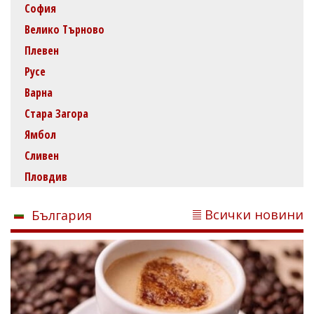
София
Велико Търново
Плевен
Русе
Варна
Стара Загора
Ямбол
Сливен
Пловдив
Всички новини
България