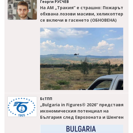
Георги РУСЧЕВ
На АМ „Тракия” е страшно: Пожарът
обхвана лозови масиви, хеликоптер
се включи в гасенето (ОБНОВЕНА)
БсТПП
„Bulgaria in Figures® 2026“ представя
икономическия потенциал на
България след Еврозоната и Шенген