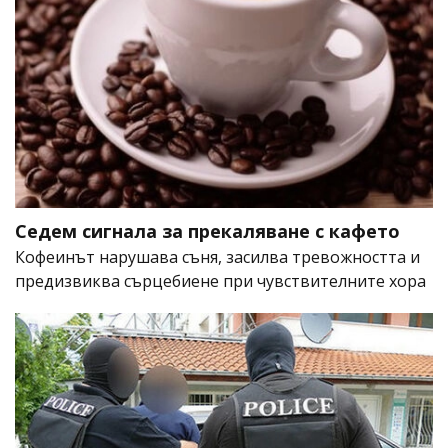
Седем сигнала за прекаляване с кафето
Кофеинът нарушава съня, засилва тревожността и
предизвиква сърцебиене при чувствителните хора