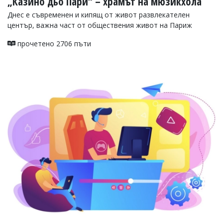
„Казино дьо Пари“ – храмът на мюзикхола
Днес е съвременен и кипящ от живот развлекателен
център, важна част от обществения живот на Париж
прочетено 2706 пъти