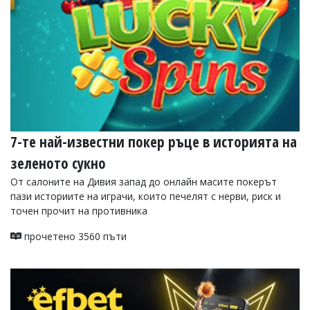
Коментарите
под
статиите
се
въвеждат
от
читателите
и
редакцията
не
7-те най-известни покер ръце в историята на
носи
отговорност
зеленото сукно
за
тях!
От салоните на Дивия запад до онлайн масите покерът
Ако
пази историите на играчи, които печелят с нерви, риск и
откриете
точен прочит на противника
обиден
за
прочетено 3560 пъти
вас
коментар,
моля
сигнализирайте
ни!