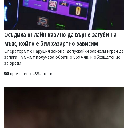
Осъдиха онлайн казино да върне загуби на
мъж, който е бил хазартно зависим
Операторът е нарушил закона, допускайки зависим играч да
залага - мъжът получава обратно 8594 лв. и обезщетение
за вреди
прочетено 4884 пъти