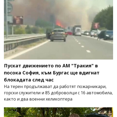
Пускат движението по АМ "Тракия" в
посока София, към Бургас ще вдигнат
блокадата след час
На терен продължават да работят пожарникари,
горски служители и 85 доброволци с 16 автомобила,
както и два военни хеликоптера