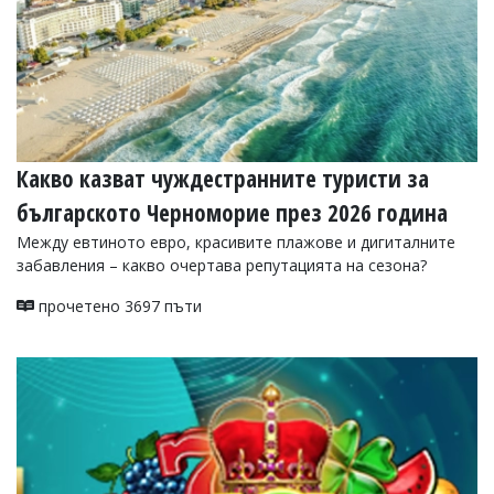
УКРАЙНА
СПОРТ
РАЗСЛЕДВАНЕ
БИЗНЕС
ЮГ
Какво казват чуждестранните туристи за
Управители:
българското Черноморие през 2026 година
Веселин
Василев,
Между евтиното евро, красивите плажове и дигиталните
email:
забавления – какво очертава репутацията на сезона?
v.vasilev@flagman.bg
Катя
прочетено 3697 пъти
Касабова,
еmail:
k.kassabova@flagman.bg
Главен
редактор:
Иван
Колев,
email:
office@flagman.bg