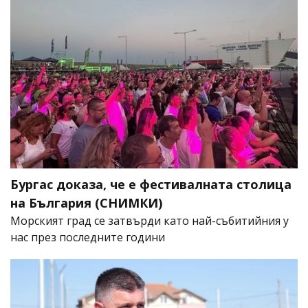
Бургас доказа, че е фестивалната столица
на България (СНИМКИ)
Морският град се затвърди като най-събитийния у
нас през последните години