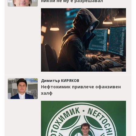
никой не му е разрешавал
Димитър КИРЯКОВ
Нефтохимик привлече офанзивен
халф