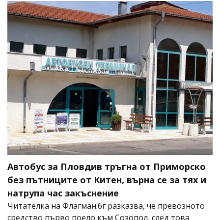
Автобус за Пловдив тръгна от Приморско
без пътниците от Китен, върна се за тях и
натрупа час закъснение
Читателка на Флагман.бг разказва, че превозното
средство първо поело към Созопол, след това