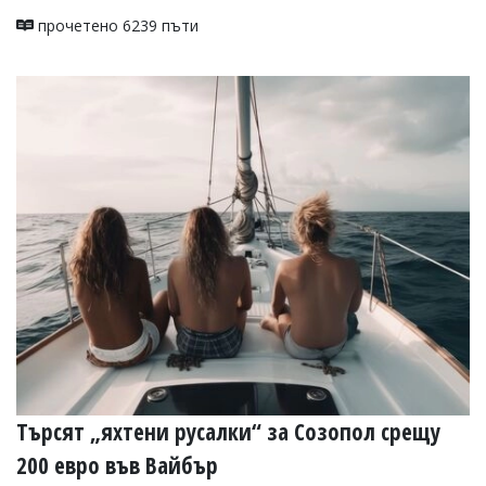
прочетено 6239 пъти
Търсят „яхтени русалки“ за Созопол срещу
200 евро във Вайбър