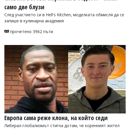
само две блузи
След участието си в Hell's Kitchen, моделката обмисля да се
запише в кулинарна академия
прочетено 3962 пъти
Европа сама реже клона, на който седи
Либерал-глобализмът стигна дотам, че коренният жител