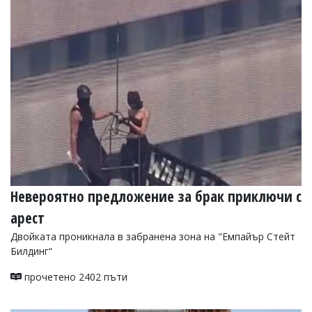
Коментарите
под
статиите
се
въвеждат
от
читателите
и
редакцията
не
носи
отговорност
за
тях!
Ако
Невероятно предложение за брак приключи с
откриете
арест
обиден
за
Двойката проникнала в забранена зона на "Емпайър Стейт
вас
Билдинг“
коментар,
моля
прочетено 2402 пъти
сигнализирайте
ни!