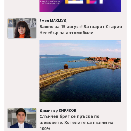
Емел МАХМУД
Важно за 15 август! Затварят Стария
Несебър за автомобили
Димитър КИРЯКОВ
Слънчев бряг се пръска по
шевовете: Хотелите са пълни на
100%