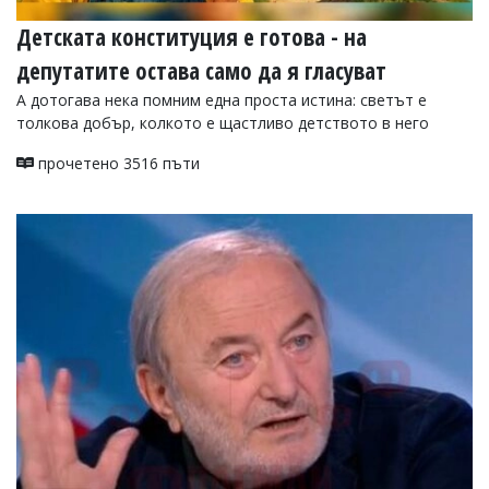
Детската конституция е готова - на
депутатите остава само да я гласуват
А дотогава нека помним една проста истина: светът е
толкова добър, колкото е щастливо детството в него
прочетено 3516 пъти