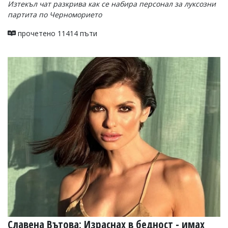
Изтекъл чат разкрива как се набира персонал за луксозни
партита по Черноморието
прочетено 11414 пъти
Славена Вътова: Израснах в бедност - имах