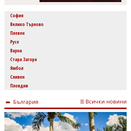
София
Велико Търново
Плевен
Русе
Варна
Стара Загора
Ямбол
Сливен
Пловдив
Всички новини
България