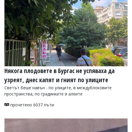
УКРАЙНА
СПОРТ
РАЗСЛЕДВАНЕ
БИЗНЕС
ЮГ
Управители:
Веселин
Василев,
Някога плодовете в Бургас не успяваха да
email:
v.vasilev@flagman.bg
узреят, днес капят и гният по улиците
Катя
Касабова,
Светът беше навън - по улиците, в междублоковите
еmail:
k.kassabova@flagman.bg
пространства, по градинките и алеите
Главен
прочетено 6037 пъти
редактор:
Иван
Колев,
email:
office@flagman.bg