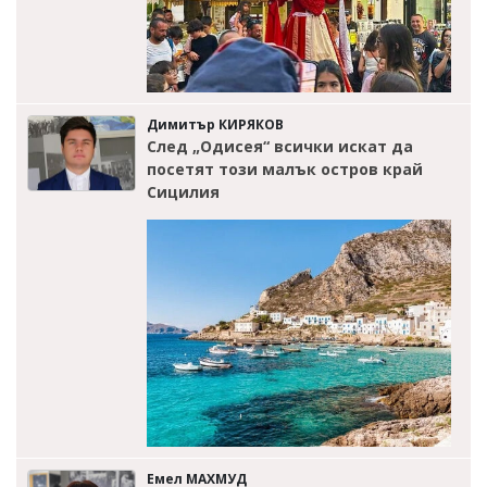
Димитър КИРЯКОВ
След „Одисея“ всички искат да
посетят този малък остров край
Сицилия
Емел МАХМУД