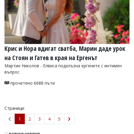
Крис и Нора вдигат сватба, Марин даде урок
на Стоян и Гатев в края на Ергенът
Мартин Николов - Елвиса подхлъзна ергените с интимен
въпрос
прочетено 6688 пъти
Страници:
1
2
3
4
5