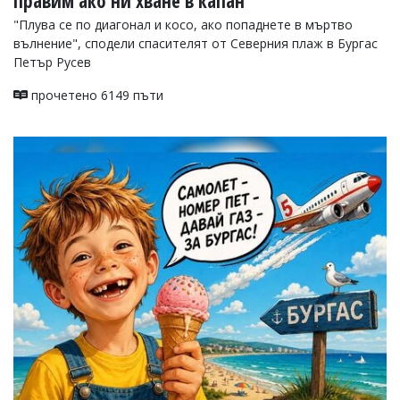
правим ако ни хване в капан
"Плува се по диагонал и косо, ако попаднете в мъртво
вълнение", сподели спасителят от Северния плаж в Бургас
Петър Русев
прочетено 6149 пъти