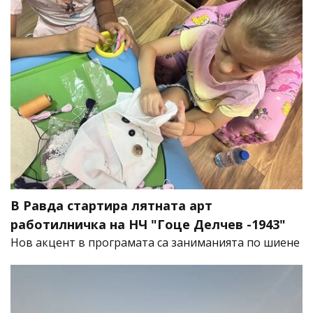
В Равда стартира лятната арт
работилничка на НЧ "Гоце Делчев -1943"
Нов акцент в програмата са заниманията по шиене