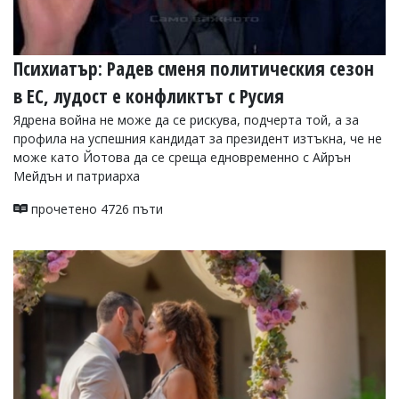
Психиатър: Радев сменя политическия сезон
в ЕС, лудост е конфликтът с Русия
Ядрена война не може да се рискува, подчерта той, а за
профила на успешния кандидат за президент изтъкна, че не
може като Йотова да се среща едновременно с Айрън
Мейдън и патриарха
прочетено 4726 пъти