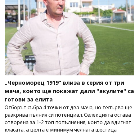
„Черноморец 1919“ влиза в серия от три
мача, които ще покажат дали "акулите" са
готови за елита
Отборът събра 4 точки от два мача, но тепърва ще
разкрива пълния си потенциал. Селекцията остава
отворена за 1-2 топ попълнения, които да вдигнат
класата, а целта е минимум челната шестица