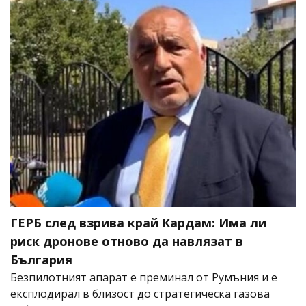
ГЕРБ след взрива край Кардам: Има ли
риск дронове отново да навлязат в
България
Безпилотният апарат е преминал от Румъния и е
експлодирал в близост до стратегическа газова