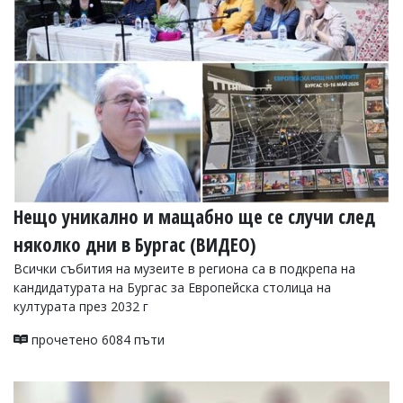
УКРАЙНА
СПОРТ
РАЗСЛЕДВАНЕ
БИЗНЕС
ЮГ
Управители:
Веселин
Василев,
Нещо уникално и мащабно ще се случи след
email:
v.vasilev@flagman.bg
няколко дни в Бургас (ВИДЕО)
Катя
Касабова,
Всички събития на музеите в региона са в подкрепа на
еmail:
k.kassabova@flagman.bg
кандидатурата на Бургас за Европейска столица на
културата през 2032 г
Главен
редактор:
прочетено 6084 пъти
Иван
Колев,
email:
office@flagman.bg