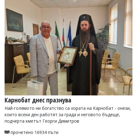
Карнобат днес празнува
Най-голямото ни богатство са хората на Карнобат - онези,
които всеки ден работят за града и неговото бъдеще,
подчерта кметът Георги Димитров
прочетено 16934 пъти