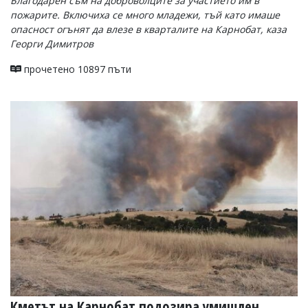
Благодарен съм на доброволците за участието им в
пожарите. Включиха се много младежи, тъй като имаше
опасност огънят да влезе в кварталите на Карнобат, каза
Георги Димитров
прочетено 10897 пъти
Кметът на Карнобат подозира умишлен