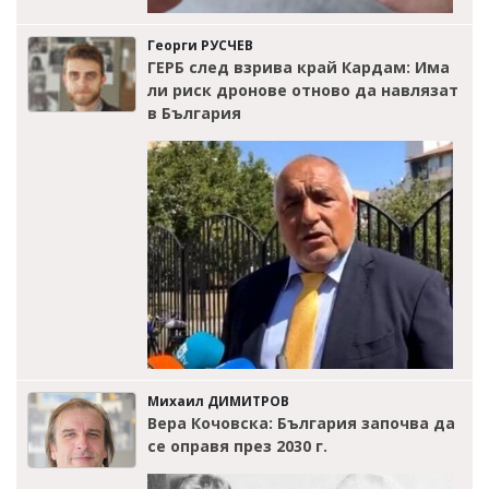
Георги РУСЧЕВ
ГЕРБ след взрива край Кардам: Има
ли риск дронове отново да навлязат
в България
Михаил ДИМИТРОВ
Вера Кочовска: България започва да
се оправя през 2030 г.