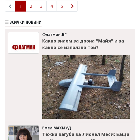
1
2
3
4
5
ВСИЧКИ НОВИНИ
Флагман.БГ
Какво знаем за дрона "Майя" и за
какво се използва той?
Емел МАХМУД
Тежка загуба за Лионел Меси: Баща