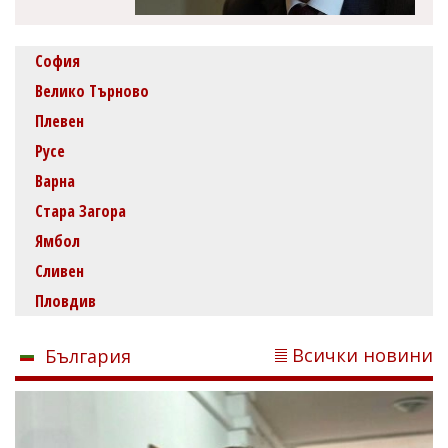
София
Велико Търново
Плевен
Русе
Варна
Стара Загора
Ямбол
Сливен
Пловдив
Всички новини
България