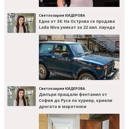
Светлозария КИДЕРОВА
Една от 36: На Острова се продава
Lada Niva уникат за 22 хил. паунда
Светлозария КИДЕРОВА
Дилъри пращали фентанил от
София до Русе по куриер, криели
дрогата в маратонки