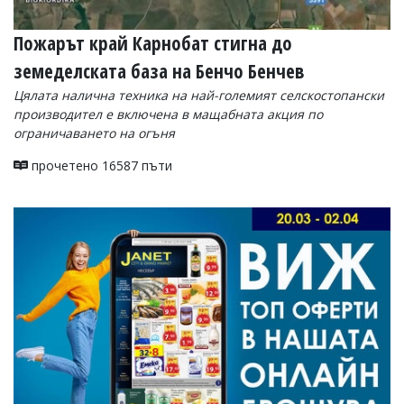
Пожарът край Карнобат стигна до
земеделската база на Бенчо Бенчев
Цялата налична техника на най-големият селскостопански
производител е включена в мащабната акция по
ограничаването на огъня
прочетено 16587 пъти