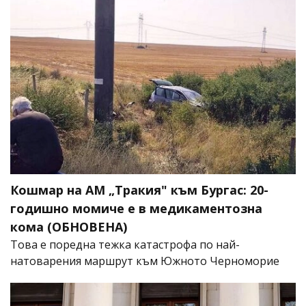
Кошмар на АМ „Тракия" към Бургас: 20-
годишно момиче е в медикаментозна
кома (ОБНОВЕНА)
Това е поредна тежка катастрофа по най-
натоварения маршрут към Южното Черноморие