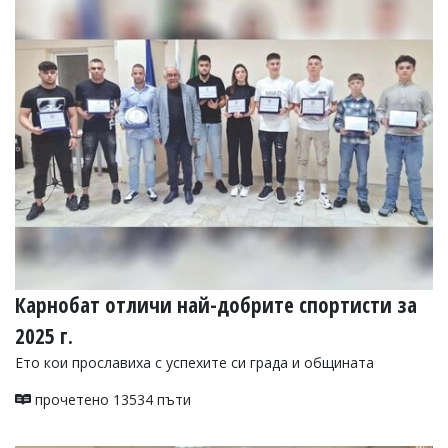
Коментарите
под
статиите
се
въвеждат
от
читателите
и
редакцията
не
носи
отговорност
за
тях!
Ако
откриете
Карнобат отличи най-добрите спортисти за
обиден
за
2025 г.
вас
Ето кои прославиха с успехите си града и общината
коментар,
моля
прочетено 13534 пъти
сигнализирайте
ни!