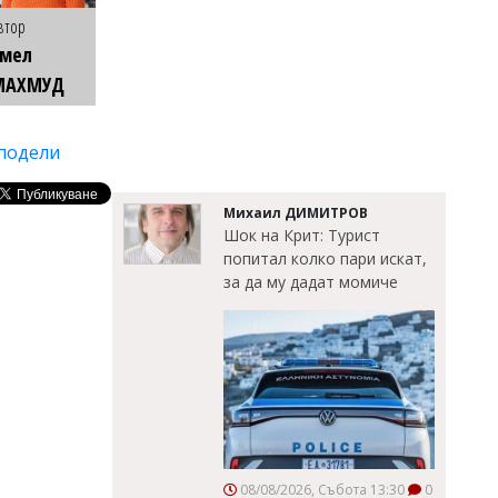
втор
Емел
МАХМУД
подели
Михаил ДИМИТРОВ
Шок на Крит: Турист
попитал колко пари искат,
за да му дадат момиче
08/08/2026, Събота 13:30
0