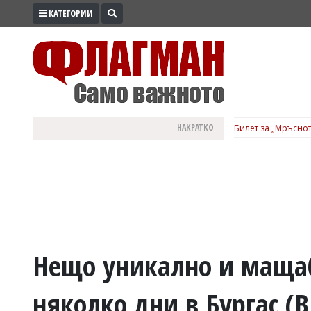
КАТЕГОРИИ
ПРОМО
ЗОНА
ИЗБОРИ
2026
ПРАКТИЧНО
НАКРАТКО
Билет за „Мръснот
КУЛТУРА
ЗДРАВЕ
ПОЛИТИКА
ОБЩИНИ
ОБЩЕСТВО
ЛАЙФСТАЙЛ
Нещо уникално и мащаб
ВОЙНАТА
няколко дни в Бургас (
В