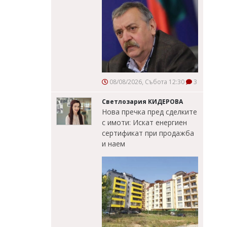
08/08/2026, Събота 12:30
3
Светлозария КИДЕРОВА
Нова пречка пред сделките
с имоти: Искат енергиен
сертификат при продажба
и наем