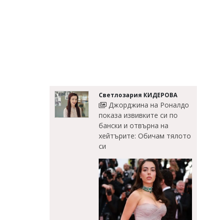
Светлозария КИДЕРОВА
Джорджина на Роналдо
показа извивките си по
бански и отвърна на
хейтърите: Обичам тялото
си