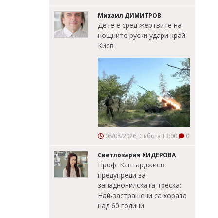
Михаил ДИМИТРОВ
Дете е сред жертвите на
нощните руски удари край
Киев
08/08/2026, Събота 13:00
0
Светлозария КИДЕРОВА
Проф. Кантарджиев
предупреди за
западнонилската треска:
Най-застрашени са хората
над 60 години