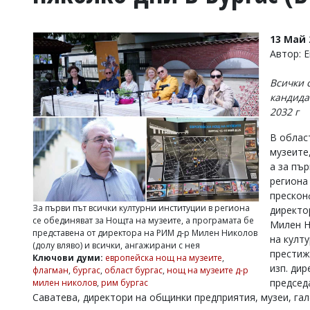
УКРАЙНА
СПОРТ
13 Май 
РАЗСЛЕДВАНЕ
Автор: 
БИЗНЕС
Всички 
ЮГ
кандида
2032 г
Управители:
В облас
Веселин
Василев,
музеите,
email:
а за пър
v.vasilev@flagman.bg
региона
Катя
прескон
Касабова,
За първи път всички културни институции в региона
директо
еmail:
k.kassabova@flagman.bg
се обединяват за Нощта на музеите, а програмата бе
Милен Н
представена от директора на РИМ д-р Милен Николов
Главен
на култ
(долу вляво) и всички, ангажирани с нея
редактор:
престиж
Ключови думи:
европейска нощ на музеите
,
Иван
изп. ди
флагман
,
бургас
,
област бургас
,
нощ на музеите д-р
Колев,
председ
милен николов
,
рим бургас
email:
Саватева, директори на общинки предприятия, музеи, гал
office@flagman.bg