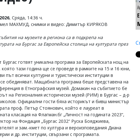
А
2026
, Сряда, 14:36 ч.
Емел МАХМУД, снимки и видео: Димитър КИРЯКОВ
събития на музеите в региона са в подкрепа на
С
турата на Бургас за Европейска столица на културата през
т Бургас готвят уникална програма за Европейската нощ на
 която тази година ще се проведе в рамките на 15 и 16 юни,
ви път всички културни и туристически институции в
 се обединяват. Мащабната програма беше представена на
ференция в Етнографския музей. Домакин на събитието бе
рът на Регионалния исторически музей (РИМ) в Бургас – д-р
иколов. Официални гости бяха историкът и бивш министър
урата проф. Петър Стоянович, който е лауреат в
ната класация на Флагман.бг „Личност на годината 2023“,
ректор на Фондация „Бургас 2032“ Руска Бояджиева,
ателят и зам.-кмет по култура и вероизповедания Диана
ерии и др. институции, свързани с програмата.