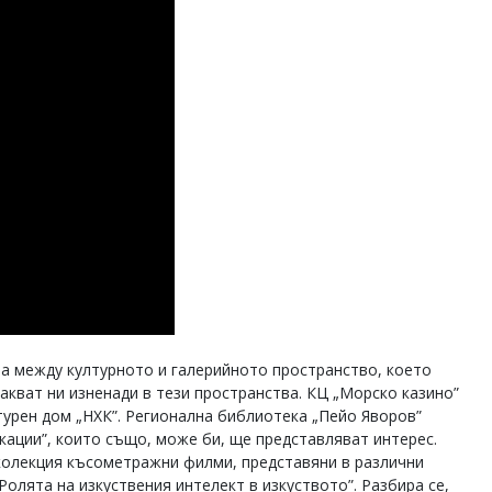
та между културното и галерийното пространство, което
чакват ни изненади в тези пространства. КЦ „Морско казино”
турен дом „НХК”. Регионална библиотека „Пейо Яворов”
кации”, които също, може би, ще представляват интерес.
колекция късометражни филми, представяни в различни
олята на изкуствения интелект в изкуството”. Разбира се,