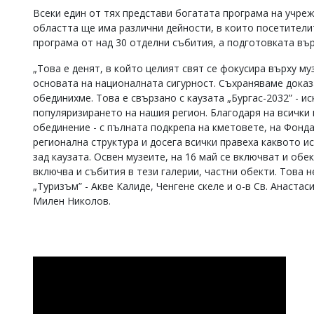
Всеки един от тях представи богатата програма на учреж
Коментарите
областта ще има различни дейности, в които посетителит
под
статиите
програма от над 30 отделни събития, а подготовката вър
се
въвеждат
„Това е денят, в който целият свят се фокусира върху му
от
основата на националната сигурност. Съхраняваме доказ
читателите
обединихме. Това е свързано с каузата „Бургас-2032” - и
и
популяризирането на нашия регион. Благодаря на всички 
редакцията
обединение - с пълната подкрепа на кметовете, на Фонда
не
носи
регионална структура и досега всички правеха каквото и
отговорност
зад каузата. Освен музеите, на 16 май се включват и обе
за
включва и събития в тези галерии, частни обекти. Това 
тях!
„Туризъм” - Акве Калиде, Ченгене скеле и о-в Св. Анастас
Ако
Милен Николов.
откриете
обиден
за
вас
коментар,
моля
сигнализирайте
ни!