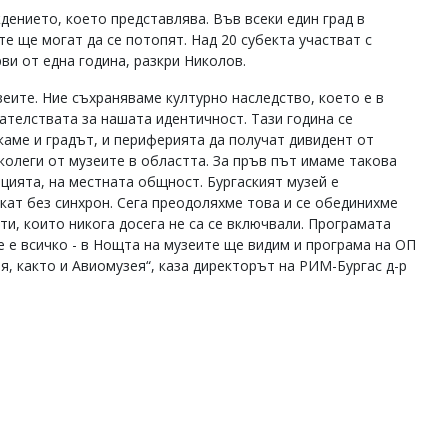
дението, което представлява. Във всеки един град в
е ще могат да се потопят. Над 20 субекта участват с
ви от една година, разкри Николов.
зеите. Ние съхраняваме културно наследство, което е в
ателствата за нашата идентичност. Тази година се
скаме и градът, и периферията да получат дивидент от
колеги от музеите в областта. За пръв път имаме такова
цията, на местната общност. Бургаският музей е
скат без синхрон. Сега преодоляхме това и се обединихме
кти, които никога досега не са се включвали. Програмата
не е всичко - в Нощта на музеите ще видим и програма на ОП
ия, както и Авиомузея“, каза директорът на РИМ-Бургас д-р