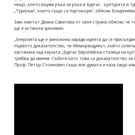
нещо, което върви ръка за ръка в Бургас - културата и 
„Туризъм”, които също са партньори“, обясни Бояджиева
Зам.-кметът Диана Саватева от своя страна обясни, че т
ще е истински феномен.
„Енергията ще е умножена заради идеята да се присъедин
първото доказателство, че Меморандумът, който сключи
застанаха зад каузата „Бургас Европейска столица на кул
трябва да минем. Събитя като това са доказателство за 
Проф. Петър Стоянович също взе думата и каза защо из