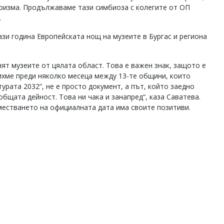
туризма. Продължаваме тази симбиоза с колегите от ОП
.
ази година Европейската нощ на музеите в Бургас и региона
ят музеите от цялата област. Това е важен знак, защото е
хме преди няколко месеца между 13-те общини, които
турата 2032”, не е просто документ, а път, който заедно
общата дейност. Това ни чака и занапред“, каза Саватева.
местването на официалната дата има своите позитиви.