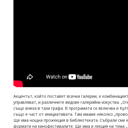
Акцентът, който поставят всички галерии, е комбинация
управляват, и различните видове галерийни изкуства. „О
също влиза в тази графа. В програмата се включва и Кул
също е част от инициативата. Там имаме няколко „прово
Ще има нощна прожекция в Библиотеката. Събрали сме 
формати на кинофестивалите. Ще има и лекция на тема „Р