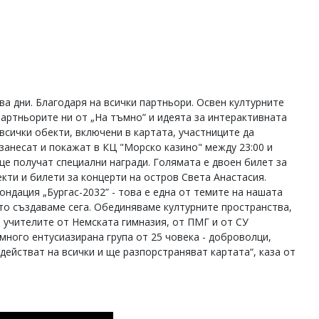
ва дни. Благодаря на всички партньори. Освен културните
партньорите ни от „На тъмно” и идеята за интерактивната
 всички обекти, включени в картата, участниците да
 занесат и покажат в КЦ "Морско казино" между 23:00 и
, ще получат специални награди. Голямата е двоен билет за
екти и билети за концерти на остров Света Анастасия.
ондация „Бургас-2032” - това е една от темите на нашата
ето създаваме сега. Обединяваме културните пространства,
 учителите от Немската гимназия, от ПМГ и от СУ
много ентусиазирана група от 25 човека - доброволци,
ъдействат на всички и ще разпорстраняват картата“, каза от