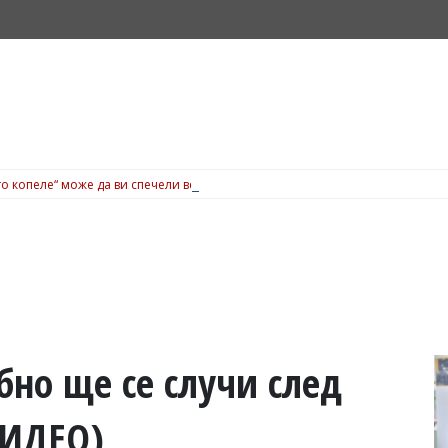
о копеле“ може да ви спечели вечеря за 200 евро в Dock 5, вижте подробн
но ще се случи след
ВИДЕО)