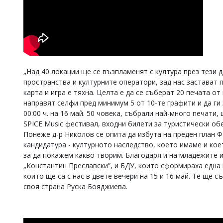
„Над 40 локации ще се възпламенят с култура през тези д
пространства и културните оператори, зад нас застават 
карта и игра е тяхна. Целта е да се съберат 20 печата от
направят селфи пред минимум 5 от 10-те графити и да ги
00:00 ч. на 16 май. 50 човека, събрали най-много печати
SPICE Music фестивал, входни билети за туристически об
Понеже д-р Николов се опита да избута на преден план Ф
кандидатура - културното наследство, което имаме и ко
за да покажем какво творим. Благодаря и на младежите и
„Константин Преславски”, и БДУ, които сформираха една 
които ще са с нас в двете вечери на 15 и 16 май. Те ще с
своя страна Руска Бояджиева.