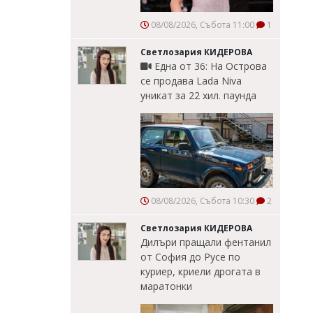
08/08/2026, Събота 11:00
1
Светлозария КИДЕРОВА
Една от 36: На Острова
се продава Lada Niva
уникат за 22 хил. паунда
08/08/2026, Събота 10:30
2
Светлозария КИДЕРОВА
Дилъри пращали фентанил
от София до Русе по
куриер, криели дрогата в
маратонки