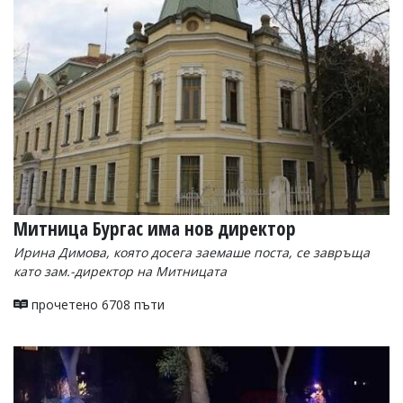
Митница Бургас има нов директор
Ирина Димова, която досега заемаше поста, се завръща
като зам.-директор на Митницата
прочетено 6708 пъти