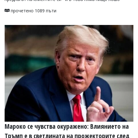
прочетено 1089 пъти
Мароко се чувства окуражено: Влиянието на
Тръмп е в светлината на прожекторите след