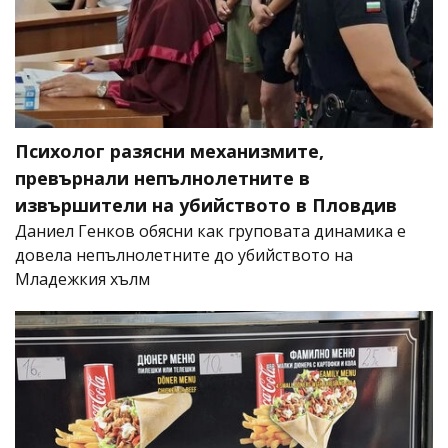
Психолог разясни механизмите,
превърнали непълнолетните в
извършители на убийството в Пловдив
Даниел Генков обясни как груповата динамика е
довела непълнолетните до убийството на
Младежкия хълм