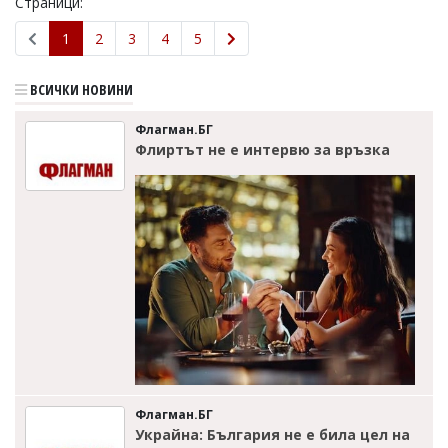
Страници:
1
2
3
4
5
ВСИЧКИ НОВИНИ
Флагман.БГ
Флиртът не е интервю за връзка
Флагман.БГ
Украйна: България не е била цел на