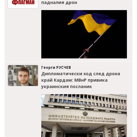
падналия дрон
Георги РУСЧЕВ
Дипломатически ход след дрона
край Кардам: МВнР привика
украинския посланик