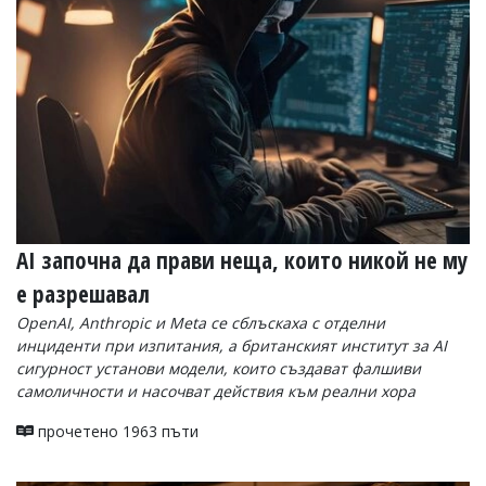
УКРАЙНА
СПОРТ
РАЗСЛЕДВАНЕ
БИЗНЕС
ЮГ
Управители:
Веселин
Василев,
AI започна да прави неща, които никой не му
email:
v.vasilev@flagman.bg
е разрешавал
Катя
Касабова,
OpenAI, Anthropic и Meta се сблъскаха с отделни
еmail:
k.kassabova@flagman.bg
инциденти при изпитания, а британският институт за AI
сигурност установи модели, които създават фалшиви
Главен
самоличности и насочват действия към реални хора
редактор:
Иван
прочетено 1963 пъти
Колев,
email:
office@flagman.bg