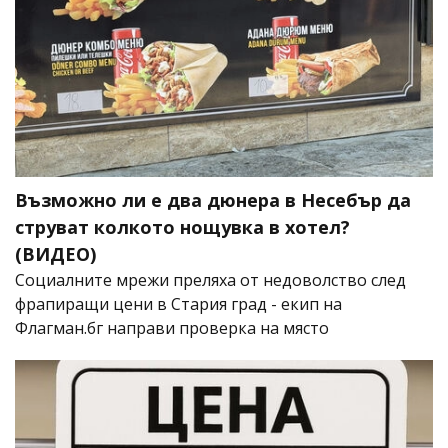
Възможно ли е два дюнера в Несебър да
струват колкото нощувка в хотел?
(ВИДЕО)
Социалните мрежи преляха от недоволство след
фрапиращи цени в Стария град - екип на
Флагман.бг направи проверка на място