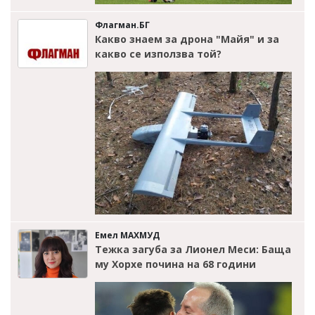
Флагман.БГ
Какво знаем за дрона "Майя" и за
какво се използва той?
Емел МАХМУД
Тежка загуба за Лионел Меси: Баща
му Хорхе почина на 68 години