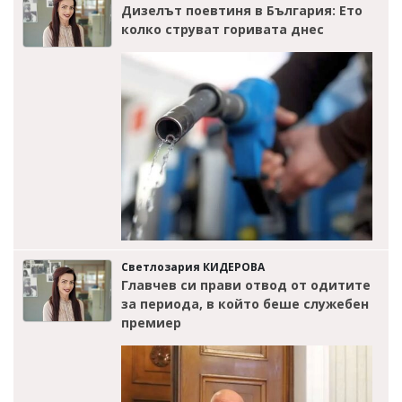
Дизелът поевтиня в България: Ето
колко струват горивата днес
Светлозария КИДЕРОВА
Главчев си прави отвод от одитите
за периода, в който беше служебен
премиер