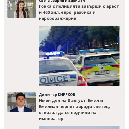
Светлозария КИДЕРОВА
Гонка с полицията завърши с арест
и 460 хил. евро, разбиха и
наркооранжерия
Димитър КИРЯКОВ
Имен ден на 8 август: Емил и
Емилиан черпят заради светец,
отказал да се подчини на
император