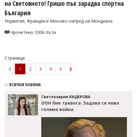
на Световното! Гришо пък зарадва спортна
България
Норвегия, Франция и Мексико напред на Мондиала
прочетено 3306 пъти
Страници:
1
2
3
4
5
ВСИЧКИ НОВИНИ
Светлозария КИДЕРОВА
ООН бие тревога: Задава се нова
голяма война