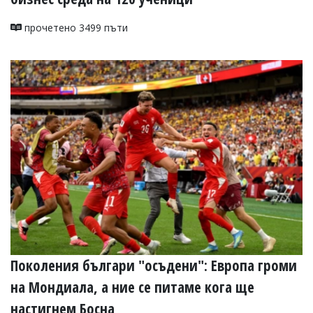
прочетено 3499 пъти
Поколения българи "осъдени": Европа громи
на Мондиала, а ние се питаме кога ще
настигнем Босна