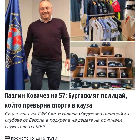
Коментарите
под
статиите
се
въвеждат
от
читателите
и
редакцията
не
носи
отговорност
за
тях!
Ако
откриете
Павлин Ковачев на 57: Бургаският полицай,
обиден
за
който превърна спорта в кауза
вас
Създателят на СФК Свети Никола обединява полицейски
коментар,
моля
клубове от Европа в подкрепа на децата на починали
сигнализирайте
служители на МВР
ни!
прочетено 2816 пъти