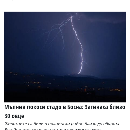
Мълния покоси стадо в Босна: Загинаха близо
30 овце
Животните са били в планински район близо до община
Бугойно, когато мощен гръм е поразил стадото