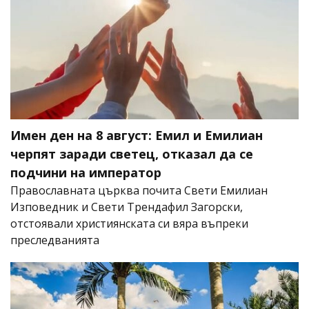
Имен ден на 8 август: Емил и Емилиан
черпят заради светец, отказал да се
подчини на император
Православната църква почита Свети Емилиан
Изповедник и Свети Трендафил Загорски,
отстоявали християнската си вяра въпреки
преследванията