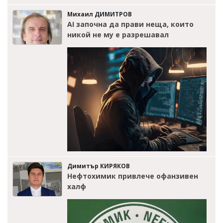
Михаил ДИМИТРОВ
AI започна да прави неща, които
никой не му е разрешавал
Димитър КИРЯКОВ
Нефтохимик привлече офанзивен
халф