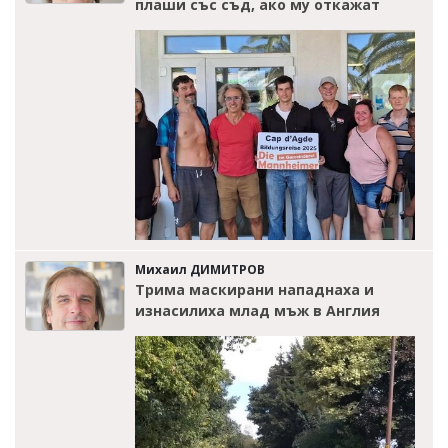
плаши със съд, ако му откажат
Михаил ДИМИТРОВ
Трима маскирани нападнаха и
изнасилиха млад мъж в Англия