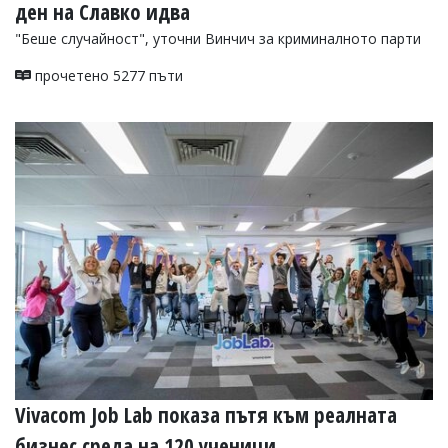
ден на Славко идва
"Беше случайност", уточни Винчич за криминалното парти
прочетено 5277 пъти
Vivacom Job Lab показа пътя към реалната
бизнес среда на 120 ученици