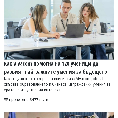
УКРАЙНА
СПОРТ
РАЗСЛЕДВАНЕ
БИЗНЕС
ЮГ
Управители:
Веселин
Василев,
Как Vivacom помогна на 120 ученици да
email:
v.vasilev@flagman.bg
развият най-важните умения за бъдещето
Катя
Касабова,
Как социално отговорната инициатива Vivacom Job Lab
еmail:
k.kassabova@flagman.bg
свързва образованието и бизнеса, изграждайки умения за
ерата на изкуствения интелект
Главен
редактор:
прочетено 3477 пъти
Иван
Колев,
email:
office@flagman.bg