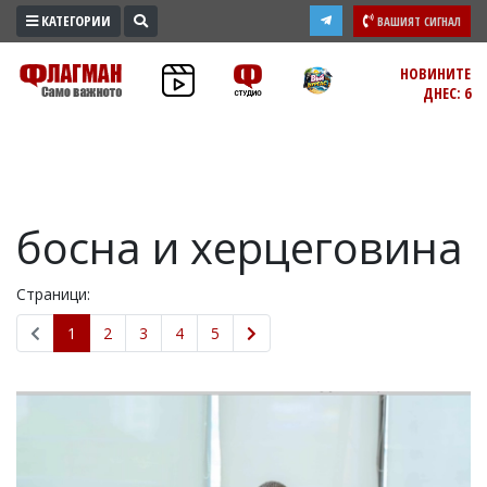
КАТЕГОРИИ
ВАШИЯТ СИГНАЛ
ПРОМО
НОВИНИТЕ
ДНЕС: 6
ЗОНА
ИЗБОРИ
2026
ПРАКТИЧНО
босна и херцеговина
КУЛТУРА
ЗДРАВЕ
Страници:
ПОЛИТИКА
ОБЩИНИ
1
2
3
4
5
ОБЩЕСТВО
ЛАЙФСТАЙЛ
ВОЙНАТА
В