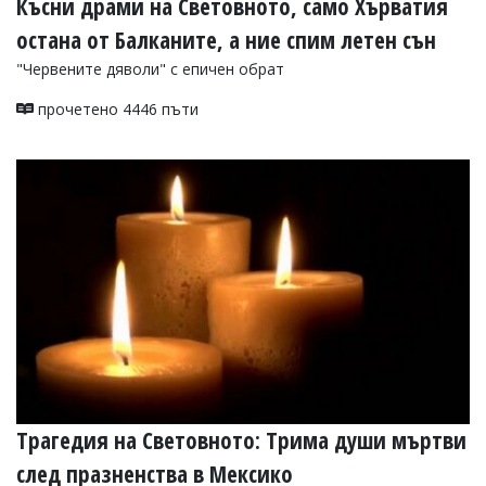
Късни драми на Световното, само Хърватия
остана от Балканите, а ние спим летен сън
"Червените дяволи" с епичен обрат
прочетено 4446 пъти
Трагедия на Световното: Трима души мъртви
след празненства в Мексико