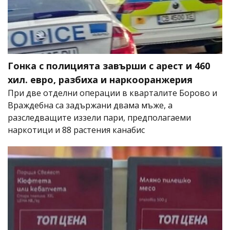
Гонка с полицията завърши с арест и 460
хил. евро, разбиха и наркооранжерия
При две отделни операции в кварталите Борово и
Враждебна са задържани двама мъже, а
разследващите иззели пари, предполагаеми
наркотици и 88 растения канабис