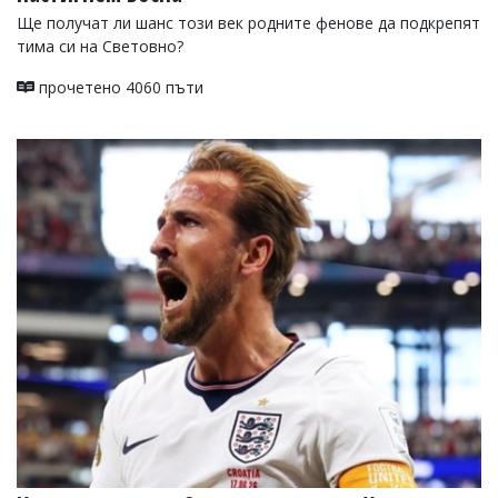
Ще получат ли шанс този век родните фенове да подкрепят
тима си на Световно?
прочетено 4060 пъти