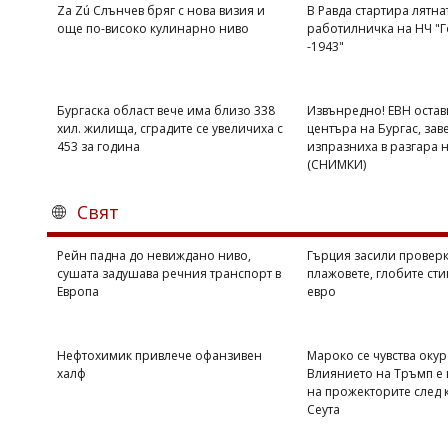
Za Zú Слънчев бряг с нова визия и
В Равда стартира лятна
още по-високо кулинарно ниво
работилничка на НЧ "Г
-1943"
Бургаска област вече има близо 338
Извънредно! ЕВН остав
хил. жилища, сградите се увеличиха с
центъра на Бургас, зав
453 за година
изпразниха в разгара 
(СНИМКИ)
Свят
Рейн падна до невиждано ниво,
Гърция засили проверк
сушата задушава речния транспорт в
плажовете, глобите сти
Европа
евро
Нефтохимик привлече офанзивен
Мароко се чувства оку
халф
Влиянието на Тръмп е 
на прожекторите след 
Сеута