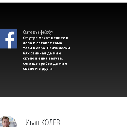
Михаил ДИМИТРОВ
Мароко се чувства окуражено:
Влиянието на Тръмп е в светлината
на прожекторите след катастрофата в
Сеута
Статус във фейсбук
От утре махат цените в
лева и остават само
тези в евро. Психически
бях свикнал да ми е
скъпо в една валута,
сега ще трябва да ми е
скъпо и в друга.
Михаил ДИМИТРОВ
Съветник иска да направи секс парти в
сградата на Общината, плаши със съд,
ако му откажат
Иван КОЛЕВ