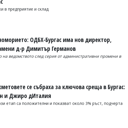
ас
ки в предприятие и склад
номорието: ОДБХ-Бургас има нов директор,
замени д-р Димитър Германов
о на ведомството след серия от административни промени в
метовете се събраха за ключова среща в Бургас:
зон и Джиро дИталия
ози етап са положителни и показват около 3% ръст, подчерта