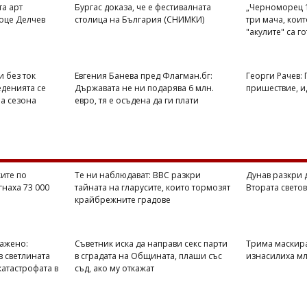
та арт
Бургас доказа, че е фестивалната
„Черноморец 1
оце Делчев
столица на България (СНИМКИ)
три мача, кои
"акулите" са г
и без ток
Евгения Банева пред Флагман.бг:
Георги Рачев:
еденията се
Държавата не ни подарява 6 млн.
пришествие, ид
на сезона
евро, тя е осъдена да ги плати
ите по
Те ни наблюдават: BBC разкри
Дунав разкри 
гнаха 73 000
тайната на гларусите, които тормозят
Втората свето
крайбрежните градове
ражено:
Съветник иска да направи секс парти
Трима маскир
в светлината
в сградата на Общината, плаши със
изнасилиха мл
катастрофата в
съд, ако му откажат