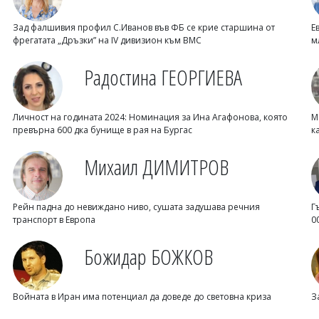
Зад фалшивия профил С.Иванов във ФБ се крие старшина от
Е
фрегатата „Дръзки” на IV дивизион към ВМС
м
Радостина ГЕОРГИЕВА
Личност на годината 2024: Номинация за Ина Агафонова, която
М
превърна 600 дка бунище в рая на Бургас
к
Михаил ДИМИТРОВ
Рейн падна до невиждано ниво, сушата задушава речния
Г
транспорт в Европа
0
Божидар БОЖКОВ
Войната в Иран има потенциал да доведе до световна криза
З