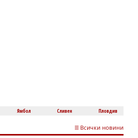
Михаил ДИМИТРОВ
AI започна да прави неща, които
никой не му е разрешавал
Димитър КИРЯКОВ
Нефтохимик привлече офанзивен
Ямбол
Сливен
Пловдив
халф
Всички новини