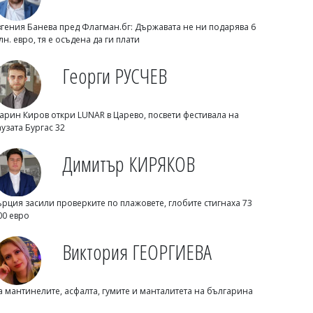
вгения Банева пред Флагман.бг: Държавата не ни подарява 6
лн. евро, тя е осъдена да ги плати
Георги РУСЧЕВ
арин Киров откри LUNAR в Царево, посвети фестивала на
аузата Бургас 32
Михаил ДИМИТРОВ
Димитър КИРЯКОВ
Трима маскирани нападнаха и
изнасилиха млад мъж в Англия
ърция засили проверките по плажовете, глобите стигнаха 73
00 евро
Виктория ГЕОРГИЕВА
а мантинелите, асфалта, гумите и манталитета на българина