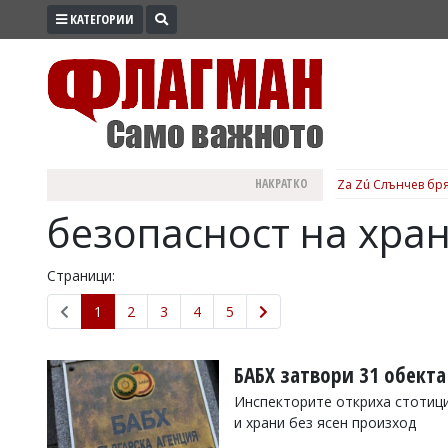
КАТЕГОРИИ
ПРОМО
ЗОНА
ИЗБОРИ
2026
ПРАКТИЧНО
НАКРАТКО
Za Zú Слънчев бря
КУЛТУРА
безопасност на хран
ЗДРАВЕ
ПОЛИТИКА
Страници:
ОБЩИНИ
1
2
3
4
5
ОБЩЕСТВО
ЛАЙФСТАЙЛ
БАБХ затвори 31 обекта
ВОЙНАТА
Инспекторите откриха стотици
и храни без ясен произход
В