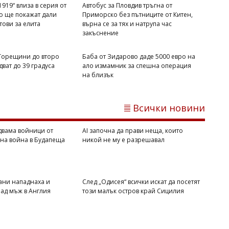
919“ влиза в серия от
Автобус за Пловдив тръгна от
то ще покажат дали
Приморско без пътниците от Китен,
отови за елита
върна се за тях и натрупа час
закъснение
 Горещини до второ
Баба от Зидарово даде 5000 евро на
ват до 39 градуса
ало измамник за спешна операция
на близък
Димитър КИРЯКОВ
Бургаска област вече има близо 338
хил. жилища, сградите се увеличиха с
Всички новини
453 за година
двама войници от
AI започна да прави неща, които
вна война в Будапеща
никой не му е разрешавал
ани нападнаха и
След „Одисея“ всички искат да посетят
ад мъж в Англия
този малък остров край Сицилия