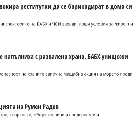
вокира реститутки да се барикадират в дома си
т инспекторите на БАБХ и ЧСИ заради лоши условия за животни
се напълниха с развалена храна, БАБХ унищожи
зопасност на храните започна мащабна акция на морето преди
цията на Румен Радев
три, спортисти, общественици и предприемачи