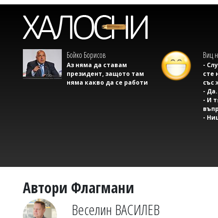
Бойко Борисов
Виц н
Аз няма да ставам
- Сл
президент, защото там
сте 
няма какво да се работи
със 
- Да.
- И 
въпр
- Ни
Автори Флагмани
Веселин ВАСИЛЕВ