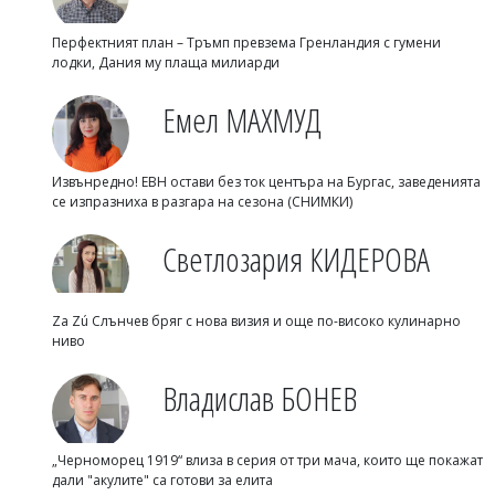
Перфектният план – Тръмп превзема Гренландия с гумени
лодки, Дания му плаща милиарди
Емел МАХМУД
Извънредно! ЕВН остави без ток центъра на Бургас, заведенията
се изпразниха в разгара на сезона (СНИМКИ)
Светлозария КИДЕРОВА
Za Zú Слънчев бряг с нова визия и още по-високо кулинарно
ниво
Владислав БОНЕВ
„Черноморец 1919“ влиза в серия от три мача, които ще покажат
дали "акулите" са готови за елита