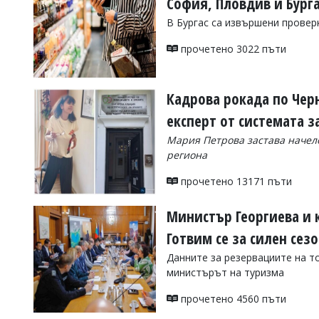
София, Пловдив и Бург
Коментарите
В Бургас са извършени провер
под
статиите
прочетено 3022 пъти
се
въвеждат
от
читателите
Кадрова рокада по Чер
и
експерт от системата 
редакцията
не
Мария Петрова застава начел
носи
региона
отговорност
за
прочетено 13171 пъти
тях!
Ако
откриете
Министър Георгиева и к
обиден
за
Готвим се за силен се
вас
Данните за резервациите на т
коментар,
моля
министърът на туризма
сигнализирайте
ни!
прочетено 4560 пъти