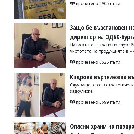
УКРАЙНА
прочетено 2905 пъти
СПОРТ
РАЗСЛЕДВАНЕ
Защо бе възстановен на
БИЗНЕС
директор на ОДБХ-Бург
ЮГ
Натискът от страна на служеб
чистотата на продукцията в 
Управители:
Веселин
прочетено 6525 пъти
Василев,
email:
Кадрова въртележка въ
v.vasilev@flagman.bg
Катя
Случващото се в стратегическ
Касабова,
задкулисие
еmail:
k.kassabova@flagman.bg
прочетено 5699 пъти
Главен
редактор:
Иван
Колев,
email:
Опасни храни на пазара
office@flagman.bg