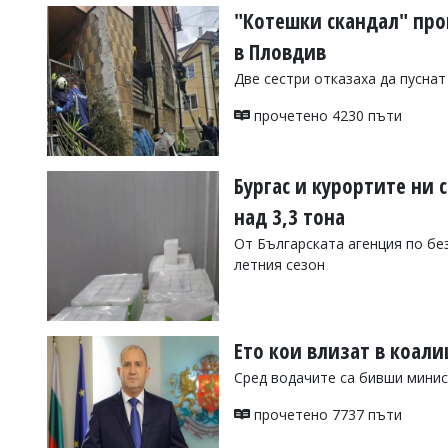
"Котешки скандал" про
в Пловдив
Две сестри отказаха да пусна
прочетено 4230 пъти
Бургас и курортите ни 
над 3,3 тона
От Българската агенция по бе
летния сезон
прочетено 7902 пъти
Eто кои влизат в коали
Сред водачите са бивши минис
прочетено 7737 пъти