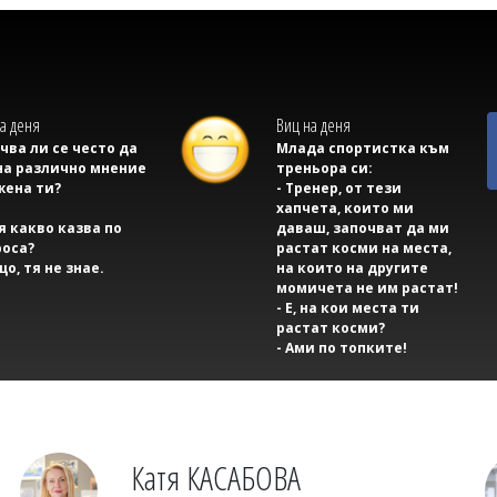
а деня
Виц на деня
учва ли се често да
Млада спортистка към
на различно мнение
треньора си:
жена ти?
- Тренер, от тези
хапчета, които ми
тя какво казва по
даваш, започват да ми
оса?
растат косми на места,
що, тя не знае.
на които на другите
момичета не им растат!
- Е, на кои места ти
растат косми?
- Ами по топките!
Катя КАСАБОВА