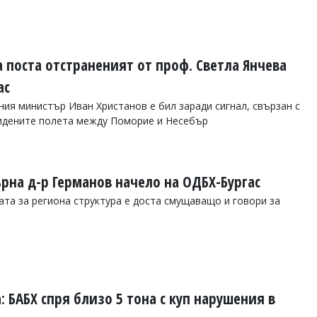
 поста отстраненият от проф. Светла Янчева
ас
ния министър Иван Христанов е бил заради сигнал, свързан с
мидените полета между Поморие и Несебър
рна д-р Германов начело на ОДБХ-Бургас
ата за региона структура е доста смущаващо и говори за
: БАБХ спря близо 5 тона с куп нарушения в