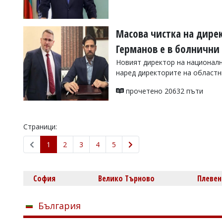
Масова чистка на дирек
Германов е в болнични
Новият директор на националн
наред директорите на областн
прочетено 20632 пъти
Страници:
1
2
3
4
5
София
Велико Търново
Плевен
България