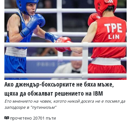
Ако джендър-боксьорките не бяха мъже,
щяха да обжалват решението на IBM
Ето мнението на човек, когото никой досега не е посмял да
заподозре в "путинизъм"
прочетено 20701 пъти