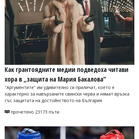
Как грантоядните медии подведоха читави
хора в „защита на Мария Бакалова”
"Аргументите" им удивително си приличат, което е
характерно за навързаните свински черва и нямат връзка
със защитата на достойнството на България
прочетено 23173 пъти