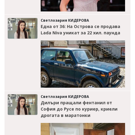
Светлозария КИДЕРОВА
Една от 36: На Острова се продава
Lada Niva уникат за 22 хил. паунда
Светлозария КИДЕРОВА
Дилъри пращали фентанил от
София до Русе по куриер, криели
дрогата в маратонки