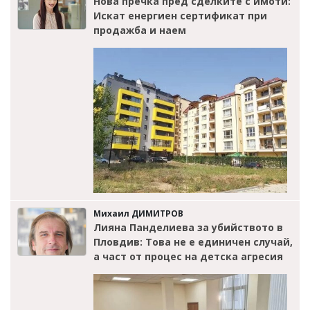
Нова пречка пред сделките с имоти:
Искат енергиен сертификат при
продажба и наем
Михаил ДИМИТРОВ
Лияна Панделиева за убийството в
Пловдив: Това не е единичен случай,
а част от процес на детска агресия