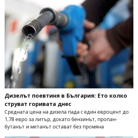
Дизелът поевтиня в България: Ето колко
струват горивата днес
Средната цена на дизела пада с един евроцент до
1,78 евро за литър, докато бензинът, пропан-
бутанът и метанът остават без промяна