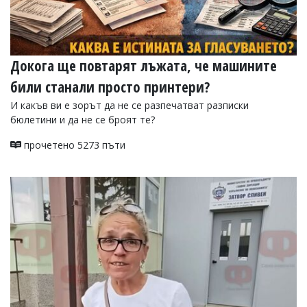
Докога ще повтарят лъжата, че машините
били станали просто принтери?
И какъв ви е зорът да не се разпечатват разписки
бюлетини и да не се броят те?
прочетено 5273 пъти