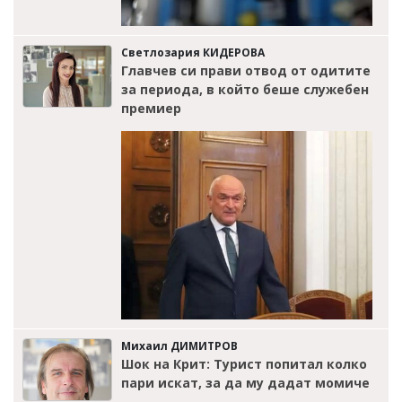
Светлозария КИДЕРОВА
Главчев си прави отвод от одитите
за периода, в който беше служебен
премиер
Михаил ДИМИТРОВ
Шок на Крит: Турист попитал колко
пари искат, за да му дадат момиче