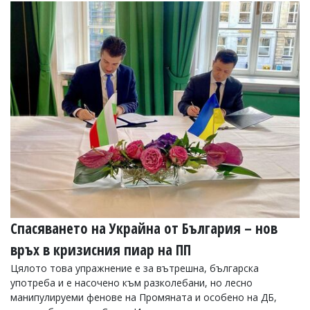
Спасяването на Украйна от България – нов
връх в кризисния пиар на ПП
Цялото това упражнение е за вътрешна, българска
употреба и е насочено към разколебани, но лесно
манипулируеми фенове на Промяната и особено на ДБ,