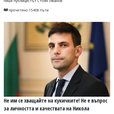
пише публицистът Стоян Иванов
прочетено 15408 пъти
Не им се хващайте на кукичките! Не е въпрос
за личността и качествата на Никола