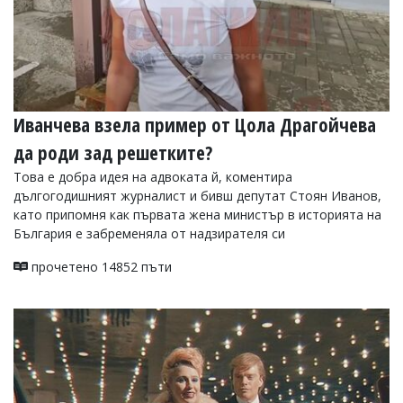
Иванчева взела пример от Цола Драгойчева
да роди зад решетките?
Това е добра идея на адвоката й, коментира
дългогодишният журналист и бивш депутат Стоян Иванов,
като припомня как първата жена министър в историята на
България е забременяла от надзирателя си
прочетено 14852 пъти