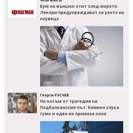
Флагман.БГ
Бум на външен отит след морето:
Лекари предупреждават за ухото на
плувеца
Георги РУСЧЕВ
На косъм от трагедия на
Подбалканския път: Камион спука
гума и едва не премаза кола