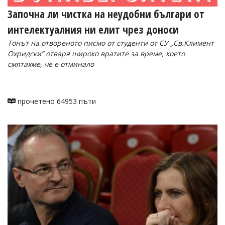
Започна ли чистка на неудобни българи от
интелектуалния ни елит чрез доноси
Тонът на отвореното писмо от студенти от СУ „Св.Климент
Охридски” отваря широко вратите за време, което
смятахме, че е отминало
прочетено 64953 пъти