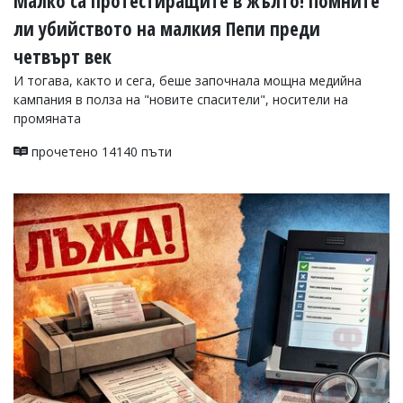
Малко са протестиращите в жълто! Помните
Коментарите
ли убийството на малкия Пепи преди
под
четвърт век
статиите
се
И тогава, както и сега, беше започнала мощна медийна
въвеждат
кампания в полза на "новите спасители", носители на
от
читателите
промяната
и
редакцията
прочетено 14140 пъти
не
носи
отговорност
за
тях!
Ако
откриете
обиден
за
вас
коментар,
моля
сигнализирайте
ни!