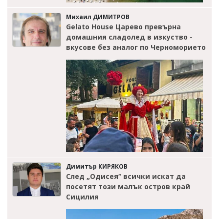
Михаил ДИМИТРОВ
Gelato House Царево превърна
домашния сладолед в изкуство -
вкусове без аналог по Черноморието
Димитър КИРЯКОВ
След „Одисея“ всички искат да
посетят този малък остров край
Сицилия