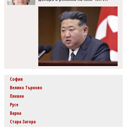
София
Велико Търново
Плевен
Русе
Варна
Стара Загора