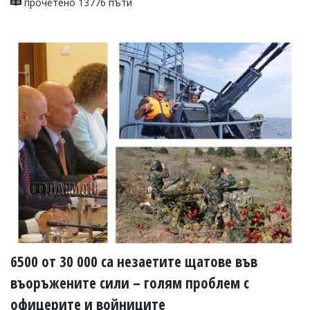
прочетено 13776 пъти
6500 от 30 000 са незаетите щатове във
въоръжените сили – голям проблем с
офицерите и войниците