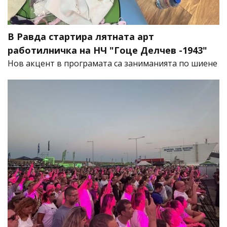
В Равда стартира лятната арт
работилничка на НЧ "Гоце Делчев -1943"
Нов акцент в програмата са заниманията по шиене