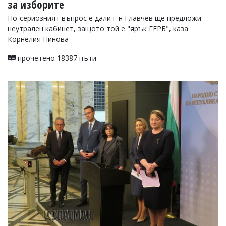
за изборите
По-сериозният въпрос е дали г-н Главчев ще предложи
неутрален кабинет, защото той е "ярък ГЕРБ", каза
Корнелия Нинова
прочетено 18387 пъти