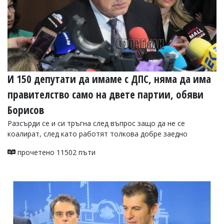
И 150 депутати да имаме с ДПС, няма да има
правителство само на двете партии, обяви
Борисов
Разсърди се и си тръгна след въпрос защо да не се
коалират, след като работят толкова добре заедно
прочетено 11502 пъти