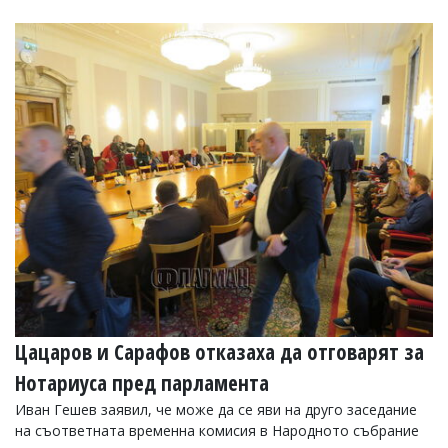
Коментарите
под
статиите
се
въвеждат
от
читателите
и
редакцията
не
носи
отговорност
за
тях!
Ако
откриете
обиден
за
вас
Цацаров и Сарафов отказаха да отговарят за
коментар,
Нотариуса пред парламента
моля
сигнализирайте
Иван Гешев заявил, че може да се яви на друго заседание
ни!
на съответната временна комисия в Народното събрание