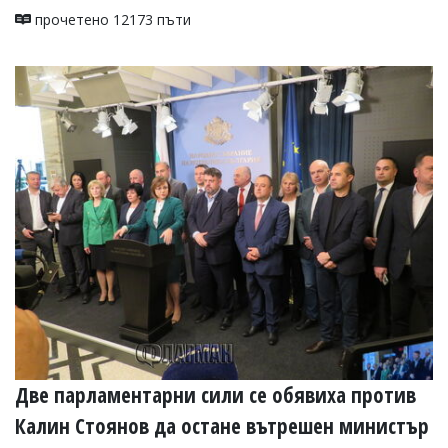
прочетено 12173 пъти
Две парламентарни сили се обявиха против
Калин Стоянов да остане вътрешен министър