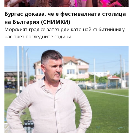
Бургас доказа, че е фестивалната столица
на България (СНИМКИ)
Морският град се затвърди като най-събитийния у
нас през последните години