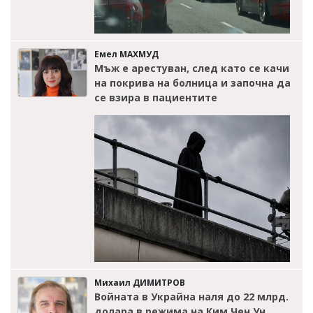
Емел МАХМУД
Мъж е арестуван, след като се качи
на покрива на болница и започна да
се взира в пациентите
Михаил ДИМИТРОВ
Войната в Украйна наля до 22 млрд.
долара в режима на Ким Чен Ун