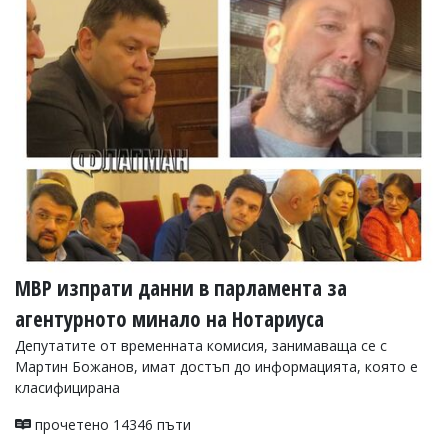
УКРАЙНА
СПОРТ
РАЗСЛЕДВАНЕ
БИЗНЕС
ЮГ
Управители:
Веселин
Василев,
email:
v.vasilev@flagman.bg
Катя
МВР изпрати данни в парламента за
Касабова,
еmail:
k.kassabova@flagman.bg
агентурното минало на Нотариуса
Главен
Депутатите от временната комисия, занимаваща се с
редактор:
Мартин Божанов, имат достъп до информацията, която е
Иван
класифицирана
Колев,
email:
прочетено 14346 пъти
office@flagman.bg