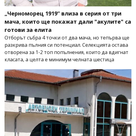
„Черноморец 1919“ влиза в серия от три
мача, които ще покажат дали "акулите" са
готови за елита
Отборът събра 4 точки от два мача, но тепърва ще
разкрива пълния си потенциал. Селекцията остава
отворена за 1-2 топ попълнения, които да вдигнат
класата, а целта е минимум челната шестица