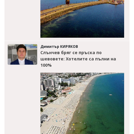
Димитър КИРЯКОВ
Слънчев бряг се пръска по
шевовете: Хотелите са пълни на
100%