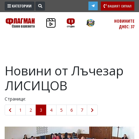
КАТЕГОРИИ
ВАШИЯТ СИГНАЛ
ПРОМО
НОВИНИТЕ
ДНЕС: 37
ЗОНА
ИЗБОРИ
2026
ПРАКТИЧНО
Новини от Лъчезар
КУЛТУРА
ЗДРАВЕ
ЛИСИЦОВ
ПОЛИТИКА
ОБЩИНИ
Страници:
ОБЩЕСТВО
1
2
3
4
5
6
7
ЛАЙФСТАЙЛ
ВОЙНАТА
В