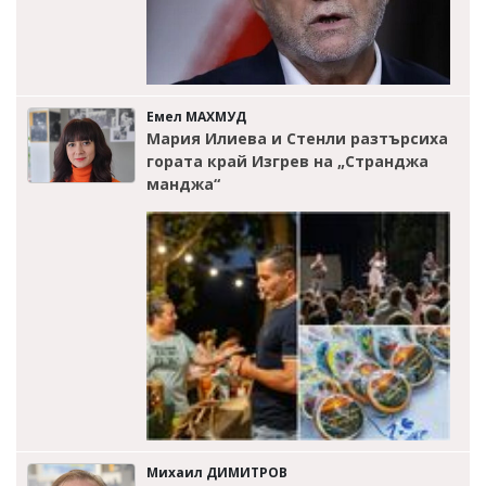
Емел МАХМУД
Мария Илиева и Стенли разтърсиха
гората край Изгрев на „Странджа
манджа“
Михаил ДИМИТРОВ