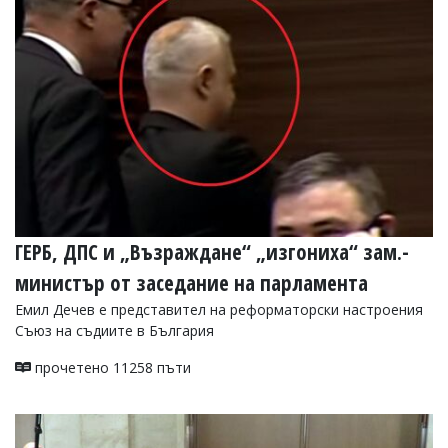
ГЕРБ, ДПС и „Възраждане“ „изгониха“ зам.-
министър от заседание на парламента
Емил Дечев е представител на реформаторски настроения
Съюз на съдиите в България
прочетено 11258 пъти