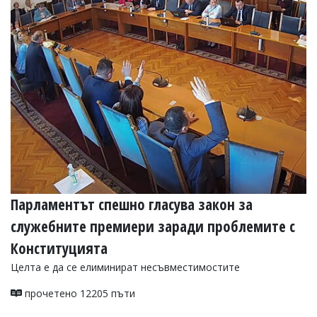
УКРАЙНА
СПОРТ
РАЗСЛЕДВАНЕ
БИЗНЕС
ЮГ
Управители:
Веселин
Василев,
email:
v.vasilev@flagman.bg
Катя
Парламентът спешно гласува закон за
Касабова,
еmail:
k.kassabova@flagman.bg
служебните премиери заради проблемите с
Главен
Конституцията
редактор:
Целта е да се елиминират несъвместимостите
Иван
Колев,
прочетено 12205 пъти
email:
office@flagman.bg