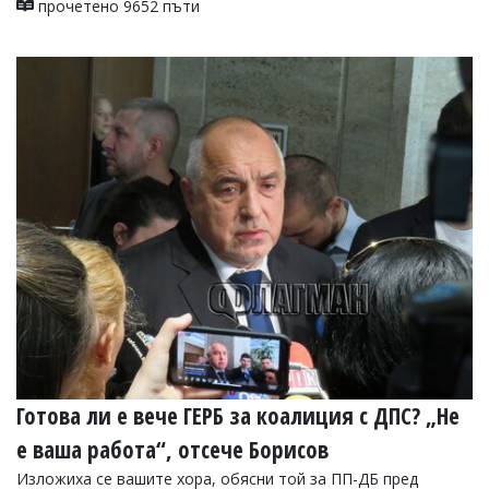
прочетено 9652 пъти
Готова ли е вече ГЕРБ за коалиция с ДПС? „Не
е ваша работа“, отсече Борисов
Изложиха се вашите хора, обясни той за ПП-ДБ пред