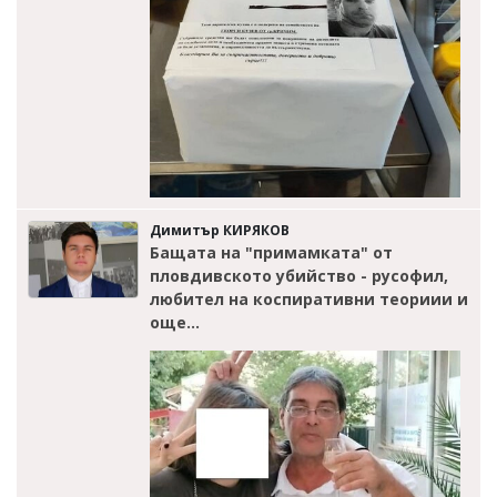
Димитър КИРЯКОВ
Бащата на "примамката" от
пловдивското убийство - русофил,
любител на коспиративни теориии и
още...