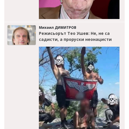
Михаил ДИМИТРОВ
Режисьорът Тео Ушев: Не, не са
садисти, а проруски неонацисти