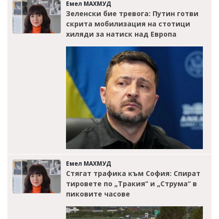
Емел МАХМУД
Зеленски бие тревога: Путин готви
скрита мобилизация на стотици
хиляди за натиск над Европа
Емел МАХМУД
Стягат трафика към София: Спират
тировете по „Тракия“ и „Струма“ в
пиковите часове