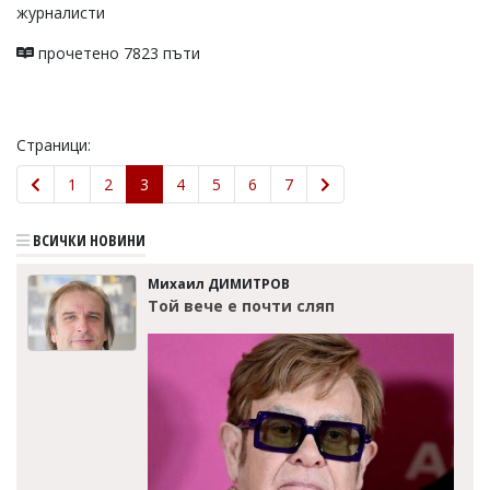
журналисти
прочетено 7823 пъти
Страници:
1
2
3
4
5
6
7
ВСИЧКИ НОВИНИ
Михаил ДИМИТРОВ
Той вече е почти сляп