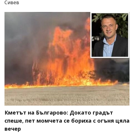
Сивев
Кметът на Българово: Докато градът
спеше, пет момчета се бориха с огъня цяла
вечер