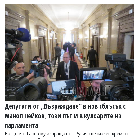
Коментарите
под
статиите
се
въвеждат
от
читателите
и
редакцията
не
носи
отговорност
за
тях!
Ако
откриете
обиден
за
Депутати от „Възраждане“ в нов сблъсък с
вас
коментар,
Манол Пейков, този път и в кулоарите на
моля
парламента
сигнализирайте
ни!
На Цончо Ганев му изпращат от Русия специален крем от