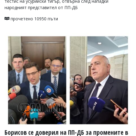
тестис на усурийски тигър, отвърна след нападки
народният представител от ПП-ДБ
прочетено 10950 пъти
Борисов се доверил на ПП-ДБ за промените в