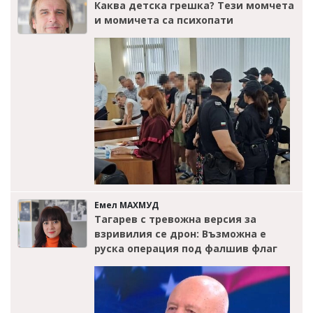
Каква детска грешка? Тези момчета
и момичета са психопати
Емел МАХМУД
Тагарев с тревожна версия за
взривилия се дрон: Възможна е
руска операция под фалшив флаг