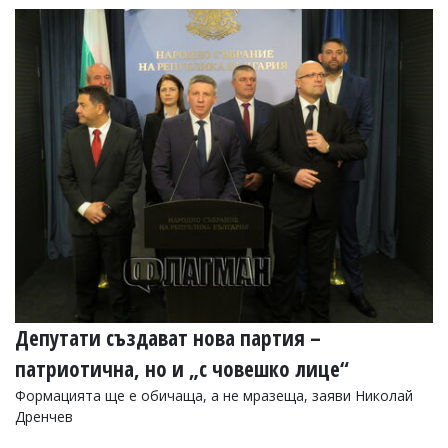
Депутати създават нова партия –
патриотична, но и „с човешко лице“
Формацията ще е обичаща, а не мразеща, заяви Николай
Дренчев