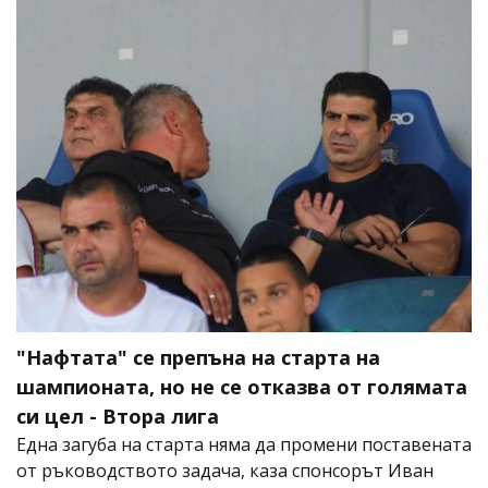
"Нафтата" се препъна на старта на
шампионата, но не се отказва от голямата
си цел - Втора лига
Една загуба на старта няма да промени поставената
от ръководството задача, каза спонсорът Иван