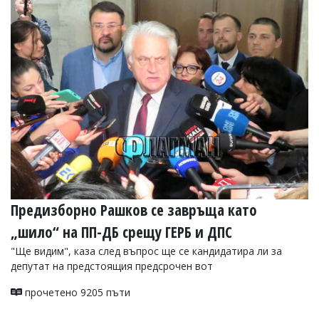
Предизборно Рашков се завръща като
„шило“ на ПП-ДБ срещу ГЕРБ и ДПС
"Ще видим", каза след въпрос ще се кандидатира ли за
депутат на предстоящия предсрочен вот
прочетено 9205 пъти