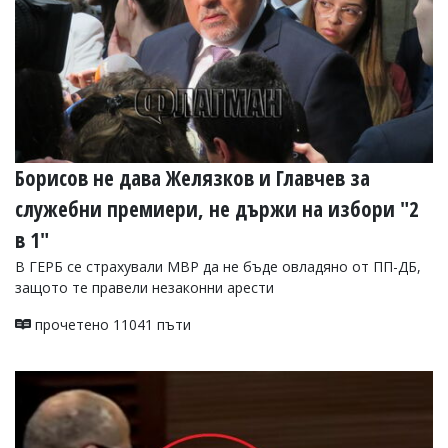
Борисов не дава Желязков и Главчев за
служебни премиери, не държи на избори "2
в 1"
В ГЕРБ се страхували МВР да не бъде овладяно от ПП-ДБ,
защото те правели незаконни арести
прочетено 11041 пъти