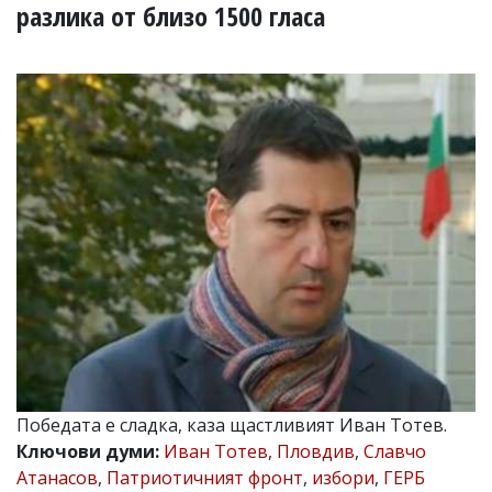
УКРАЙНА
разлика от близо 1500 гласа
СПОРТ
РАЗСЛЕДВАНЕ
БИЗНЕС
ЮГ
Управители:
Веселин
Василев,
email:
v.vasilev@flagman.bg
Катя
Касабова,
еmail:
k.kassabova@flagman.bg
Главен
редактор:
Иван
Победата е сладка, каза щастливият Иван Тотев.
Колев,
Ключови думи:
Иван Тотев
,
Пловдив
,
Славчо
email:
Атанасов
,
Патриотичният фронт
,
избори
,
ГЕРБ
office@flagman.bg