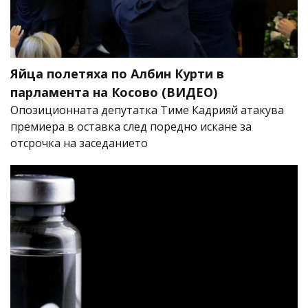
Яйца полетяха по Албин Курти в
парламента на Косово (ВИДЕО)
Опозиционната депутатка Тиме Кадрияй атакува
премиера в оставка след поредно искане за
отсрочка на заседанието