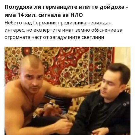
Полудяха ли германците или те дойдоха -
има 14 хил. сигнала за НЛО
Небето над Германия предизвика невиждан
интерес, но експертите имат земно обяснение за
огромната част от загадъчните светлини