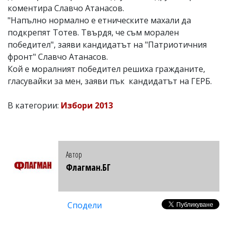
коментира Славчо Атанасов.
"Напълно нормално е етническите махали да
подкрепят Тотев. Твърдя, че съм морален
победител", заяви кандидатът на "Патриотичния
фронт" Славчо Атанасов.
Кой е моралният победител решиха гражданите,
гласувайки за мен, заяви пък кандидатът на ГЕРБ.
В категории:
Избори 2013
Автор
Флагман.БГ
Сподели