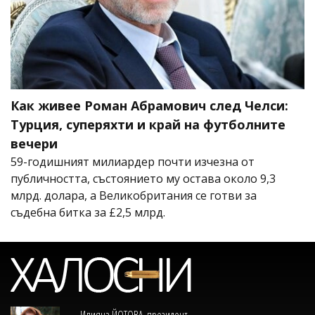
Как живее Роман Абрамович след Челси:
Турция, суперяхти и край на футболните
вечери
59-годишният милиардер почти изчезна от
публичността, състоянието му остава около 9,3
млрд. долара, а Великобритания се готви за
съдебна битка за £2,5 млрд.
Илияна ЙОТОВА, президент