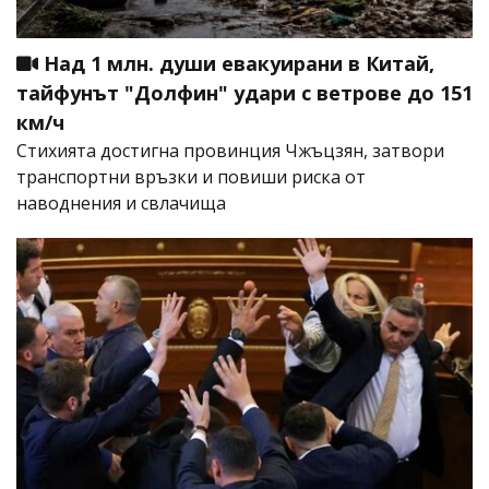
Над 1 млн. души евакуирани в Китай,
тайфунът "Долфин" удари с ветрове до 151
км/ч
Стихията достигна провинция Чжъцзян, затвори
транспортни връзки и повиши риска от
наводнения и свлачища