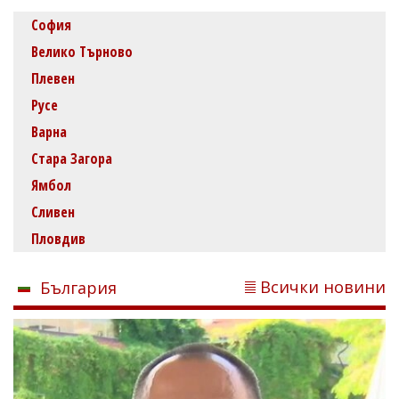
София
Велико Търново
Плевен
Русе
Варна
Стара Загора
Ямбол
Сливен
Пловдив
Всички новини
България