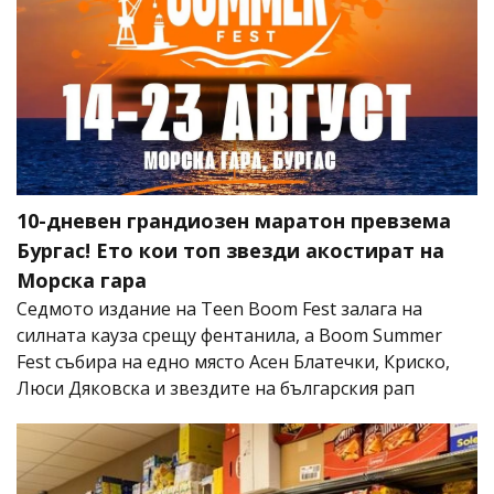
10-дневен грандиозен маратон превзема
Бургас! Ето кои топ звезди акостират на
Морска гара
Седмото издание на Teen Boom Fest залага на
силната кауза срещу фентанила, а Boom Summer
Fest събира на едно място Асен Блатечки, Криско,
Люси Дяковска и звездите на българския рап