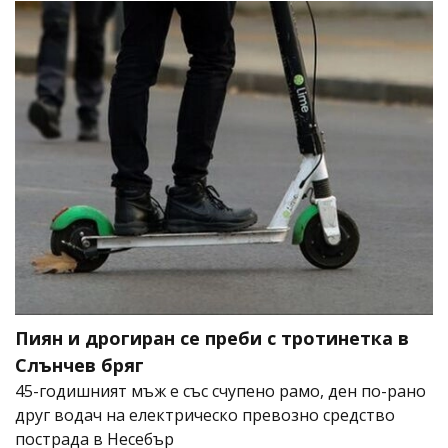
Пиян и дрогиран се преби с тротинетка в
Слънчев бряг
45-годишният мъж е със счупено рамо, ден по-рано
друг водач на електрическо превозно средство
пострада в Несебър