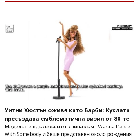
Уитни Хюстън оживя като Барби: Куклата
пресъздава емблематична визия от 80-те
Моделът е вдъхновен от клипа към I Wanna Dance
With Somebody и беше представен около рождения