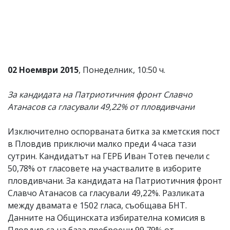
Коментарите
под
статиите
се
въвеждат
от
читателите
02 Ноември 2015
, Понеделник, 10:50 ч.
и
редакцията
За кандидата на Патриотичния фронт Славчо
не
носи
Атанасов са гласували 49,22% от пловдивчани
отговорност
за
Изключително оспорваната битка за кметския пост
тях!
Ако
в Пловдив приключи малко преди 4 часа тази
откриете
сутрин. Кандидатът на ГЕРБ Иван Тотев печели с
обиден
50,78% от гласовете на участвалите в изборите
за
вас
пловдивчани. За кандидата на Патриотичния фронт
коментар,
Славчо Атанасов са гласували 49,22%. Разликата
моля
между двамата е 1502 гласа, съобщава БНТ.
сигнализирайте
ни!
Данните на Общинската избирателна комисия в