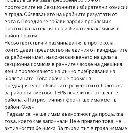
Пловдив са на база преброени 99,79% от
протоколите на Секционните избирателни комисии
в града. Обявяването на крайните резултати от
вота в Пловдив се забави заради проблеми с
протокола на секционна избирателна комисия в
район Тракия.
Несъответствия и разминавания в протокола,
които дават предимство на единия от кандидатите
за районен кмет, наложи свикването на цялата
секционна комисия в ранните часове на днешния
ден и провеждането на ръчно преброяване на
бюлетините. Това обаче не променя
предварително обявените резултати от балотажа
за районни кметове. ГЕРБ печели пет от шестте
района, а Патриотичният фронт ще има кмет в
район Южен.
„Радвам се, че ще имам възможност да продължа
това, което сме започнали. Не е приятно това, че
активността бе ниска. За първи път в града нямаме