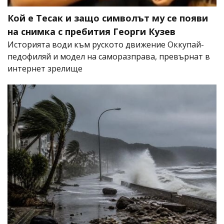
Кой е Тесак и защо символът му се появи
на снимка с пребития Георги Кузев
Историята води към руското движение Оккупай-
педофиляй и модел на саморазправа, превърнат в
интернет зрелище