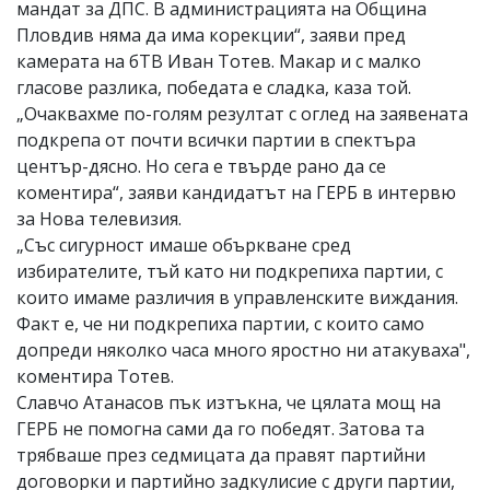
мандат за ДПС. В администрацията на Община
Пловдив няма да има корекции“, заяви пред
камерата на бТВ Иван Тотев. Макар и с малко
гласове разлика, победата е сладка, каза той.
„Очаквахме по-голям резултат с оглед на заявената
подкрепа от почти всички партии в спектъра
център-дясно. Но сега е твърде рано да се
коментира“, заяви кандидатът на ГЕРБ в интервю
за Нова телевизия.
„Със сигурност имаше объркване сред
избирателите, тъй като ни подкрепиха партии, с
които имаме различия в управленските виждания.
Факт е, че ни подкрепиха партии, с които само
допреди няколко часа много яростно ни атакуваха",
коментира Тотев.
Славчо Атанасов пък изтъкна, че цялата мощ на
ГЕРБ не помогна сами да го победят. Затова та
трябваше през седмицата да правят партийни
договорки и партийно задкулисие с други партии,