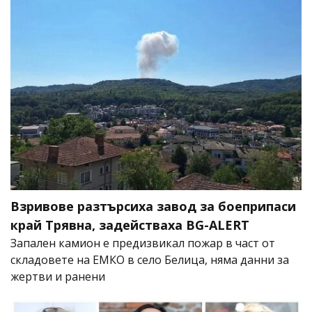
Взривове разтърсиха завод за боеприпаси
край Трявна, задействаха BG-ALERT
Запален камион е предизвикал пожар в част от
складовете на ЕМКО в село Белица, няма данни за
жертви и ранени