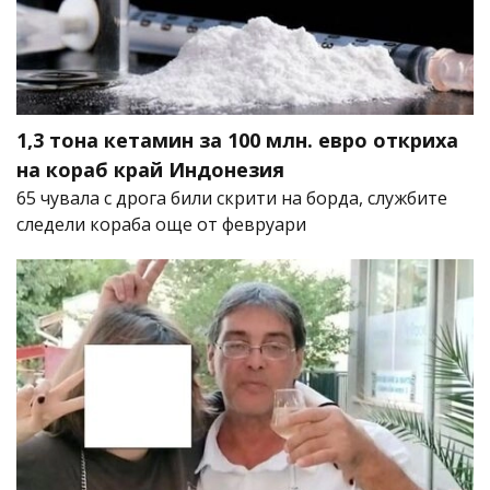
1,3 тона кетамин за 100 млн. евро откриха
на кораб край Индонезия
65 чувала с дрога били скрити на борда, службите
следели кораба още от февруари