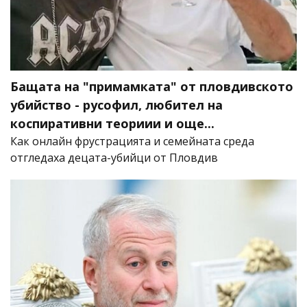
Бащата на "примамката" от пловдивското
убийство - русофил, любител на
коспиративни теориии и още...
Как онлайн фрустрацията и семейната среда
отгледаха децата-убийци от Пловдив