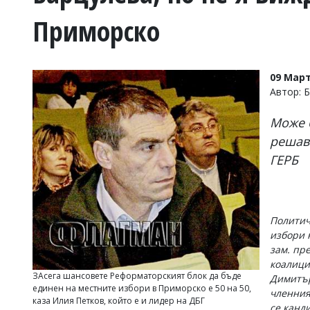
УКРАЙНА
Приморско
СПОРТ
РАЗСЛЕДВАНЕ
БИЗНЕС
09 Март
ЮГ
Автор: 
Може б
Управители:
Веселин
решава
Василев,
ГЕРБ
email:
v.vasilev@flagman.bg
Катя
Касабова,
еmail:
k.kassabova@flagman.bg
Политич
избори 
Главен
зам. пр
редактор:
Иван
коалици
Колев,
ЗАсега шансовете Реформаторският блок да бъде
Димитър
email:
единен на местните избори в Приморско е 50 на 50,
членния
office@flagman.bg
каза Илия Петков, който е и лидер на ДБГ
се канд