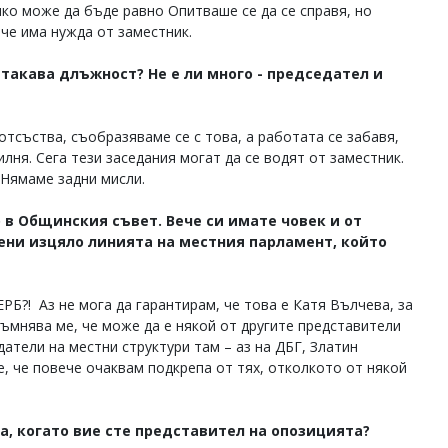
чко може да бъде равно Опитваше се да се справя, но
 че има нужда от заместник.
такава длъжност? Не е ли много - председател и
отсъства, съобразяваме се с това, а работата се забавя,
лня. Сега тези заседания могат да се водят от заместник.
 Нямаме задни мисли.
о в Общинския съвет. Вече си имате човек и от
мени изцяло линията на местния парламент, който
ЕРБ?! Аз не мога да гарантирам, че това е Катя Вълчева, за
Съмнява ме, че може да е някой от другите представители
атели на местни структури там – аз на ДБГ, Златин
е, че повече очаквам подкрепа от тях, отколкото от някой
ва, когато вие сте представител на опозицията?