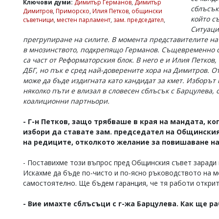
Ключови думи:
Димитър Германов
,
Димитър
сблъсък
Коментарите
Димитров
,
Приморско
,
Илия Петков
,
общински
който с
под
съветници
,
местен парламент
,
зам. председател
,
статиите
Ситуаци
се
прегрупиране на силите. В момента представителите на
въвеждат
в мнозинството, подкрепящо Германов. Същевременно об
от
са част от Реформаторския блок. В него е и Илия Петков
читателите
ДБГ, но пък е сред най-доверените хора на Димитров. От
и
може да бъде издигната като кандидат за кмет. Изборът 
редакцията
не
няколко пъти е влизал в словесен сблъсък с Барцулева, 
носи
коалиционни партньори.
отговорност
за
- Г-н Петков, защо трябваше в края на мандата, к
тях!
избори да ставате зам. председател на Общинския 
Ако
на редиците, отколкото желание за повишаване на
откриете
обиден
за
- Поставихме този въпрос пред Общинския съвет заради
вас
Искахме да бъде по-чисто и по-ясно ръководството на ме
коментар,
самостоятелно. Ще бъдем гаранция, че тя работи открит
моля
сигнализирайте
- Вие имахте сблъсъци с г-жа Барцулева. Как ще р
ни!