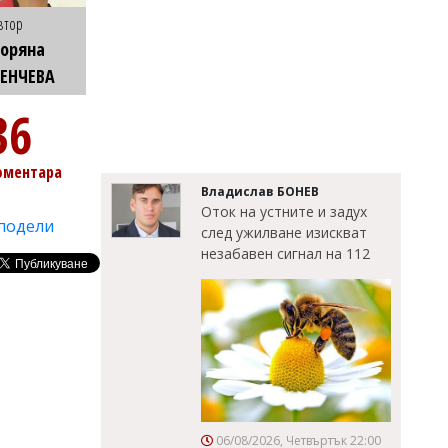
втор
оряна
ТЕНЧЕВА
36
оментара
Владислав БОНЕВ
Оток на устните и задух
подели
след ужилване изискват
незабавен сигнал на 112
06/08/2026, Четвъртък 22:00