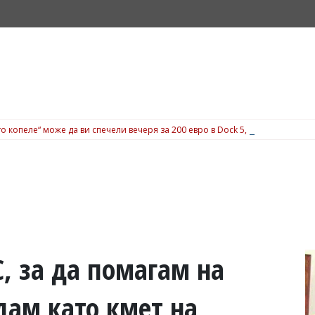
о копеле“ може да ви спечели вечеря за 200 евро в Dock 5, вижте подробн
, за да помагам на
дам като кмет на