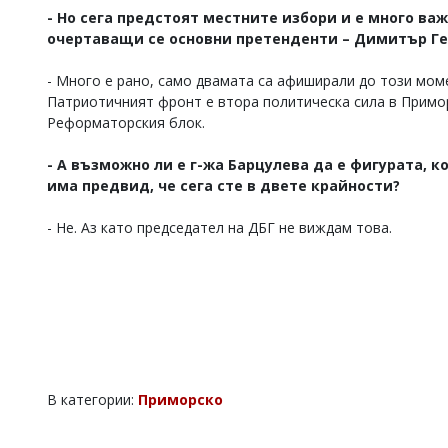
- Но сега предстоят местните избори и е много в
очертаващи се основни претенденти – Димитър Ге
- Много е рано, само двамата са афиширали до този моме
Патриотичният фронт е втора политическа сила в Примор
Реформаторския блок.
- А възможно ли е г-жа Барцулева да е фигурата, 
има предвид, че сега сте в двете крайности?
- Не. Аз като председател на ДБГ не виждам това.
В категории:
Приморско