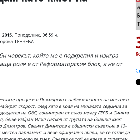
А
Б
 2015
, Понеделник, 06:59 ч.
Боряна ТЕНЧЕВА
К
и човекът, който ме е подкрепил и изигра
ща роля е от Реформаторския блок, а не от
С
еските процеси в Приморско с наближаването на местните
набират скорост, след като в края на миналата седмица за
едседател на ОбС, доминиран от съюз между ГЕРБ и Синята
я, беше избран Илия Петков от групата на бившия кмет
 Димитров. Самият Димитров е общински съветник в 13-
 местен парламент и вече официално обяви, че се готви да
идатира отново за кмет. Очаква се той да влезе в директен