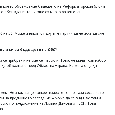
е, в което обсъждахме бъдещето на Реформаторския блок в
то обсъжданията ни още са много ранен етап.
50 на 50. Може и някоя от другите партии да не иска да сме
те ли си за бъдещето на ОбС?
з се прибрах и не сме се търсили. Това, че мина този избор
ъде обжалвано пред Областна управа. Не мога още да
?
емем. Не знам защо конкретизирате точно тази сесия като
м на предишното заседание – може да се види, че там 8
рско по предложение на Лиляна Димова от БСП. Това
а.