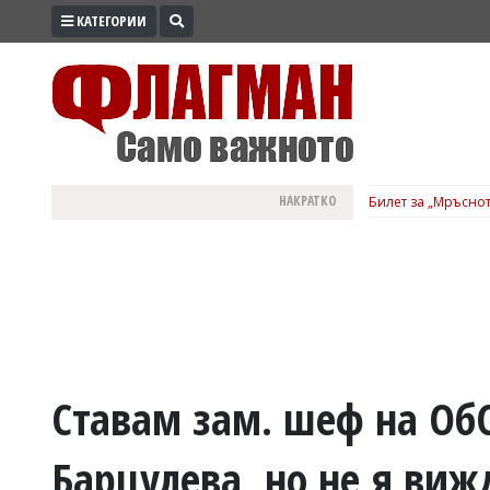
КАТЕГОРИИ
ПРОМО
ЗОНА
ИЗБОРИ
2026
ПРАКТИЧНО
НАКРАТКО
Билет за „Мръснот
КУЛТУРА
ЗДРАВЕ
ПОЛИТИКА
ОБЩИНИ
ОБЩЕСТВО
ЛАЙФСТАЙЛ
Ставам зам. шеф на ОбС
ВОЙНАТА
Барцулева, но не я виж
В