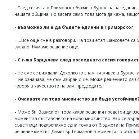
- След сесията в Приморско бяхме в Бургас на заседани
нашата община. Но засега само това мога да кажа, защо
- Възможно ли е да бъдете единни в Приморско?
- ....Все още сме в разговори. На този етап шансовете са 
заедно. Нямаме решение още.
- С г-жа Барцулева след последната сесия говорих
- Не сме се виждали. Доколкото знам тя живее в Бургас, а
– не означава, че съм избран още. Може решението да б
говоря в качеството на зам. председател.
- Очаквате ли това мнозинство да бъде устойчиво
- Може би. Зависи от това какви решения предстои да вз
момент за съставянето на ново мнозинство. Ако се върне
съветници подкрепихме една точка от бюджета на Примо
решение кметът Димитър Германов в момента го обжалв