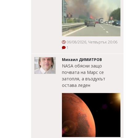
06/08/2026, Четвъртък 20:06
1
Михаил ДИМИТРОВ
NASA обясни защо
почвата на Марс се
затопля, а въздухът
остава леден