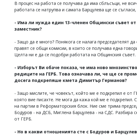
В процес на работа се получава да има сблъсъци, не вси
работата се натрупва и самата Барцулева ще се съгласи,
- Има ли нужда един 13-членен Общински съвет от 
заместник?
- Защо да е много? Понякога се налага председателят да 
правят се общи комисии, в които се получава една говори
Целта ни е да се подобри работата на Общинския съвет.
- Изборът Ви обаче показа, че има ново мнозинств
редиците на ГЕРБ. Това означава ли, че ще се про
досега подкрепяше кмета Димитър Германов?
- Защо мислите, че човекът, който ме е подкрепил е от Г
която вие писахте. Не мога да кажа кой ме е подкрепил. 
на партии в Реформаторския блок. Ние сме трима председ
Бодуров - на ДСБ, Миглена Барцулева - на СДС. Разбира с
от ГЕРБ.
- Но в какви отношенията сте с Бодуров и Барцуле