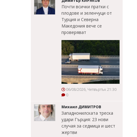
Димитър КИРЯКОВ
Почти всички пратки с
плодове и зеленчуци от
Турция и Северна
Македония вече се
проверяват
06/08/2026, Четвъртък 21:30
0
Михаил ДИМИТРОВ
Западнонилската треска
удари Гърция: 23 нови
случая за седмица и шест
жертви