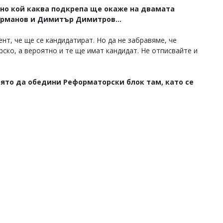
ажно кой каква подкрепа ще окаже на двамата
рманов и Димитър Димитров...
нт, че ще се кандидатират. Но да не забравяме, че
ско, а вероятно и те ще имат кандидат. Не отписвайте и
която да обедини Реформаторски блок там, като се