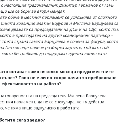
 с настоящия градоначалник Димитър Германов от ГЕРБ,
ъщо ще се бори за втори мандат.
ята обаче в местния парламент се усложнява от сложното
 Синята коалиция Златин Бодуров и Миглена Барцулева са
аче двамата са председатели на ДСБ и на СДС, които пък
, който е председател на другия коалиционен партньор –
 трета страна самата Барцулева е сочена за фигура, която
на Петков още повече разбърка картите, тъй като той
с която би трябвало да поддържат единна линия като
огато остават само няколко месеца преди местните
съвет? Това не е ли по-скоро начин за преброяване
 ефективността на работа?
 натовареността на председателя Миглена Барцулева.
стния парламент, да не се спекулира, че тя действа
о, че няма нищо задкулисно в работата.
аботите сега заедно?