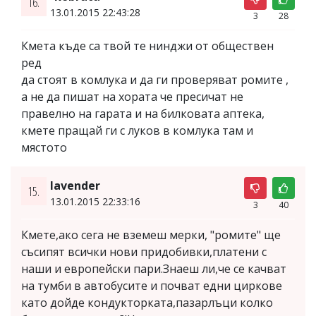
16.
13.01.2015 22:43:28
3
28
Кмета къде са твой те нинджи от обществен
ред
да стоят в комлука и да ги проверяват ромите ,
а не да пишат на хората че пресичат не
правелно на гарата и на билковата аптека,
кмете пращай ги с луков в комлука там и
мястото
lavender
15.
13.01.2015 22:33:16
3
40
Кмете,ако сега не вземеш мерки, "ромите" ще
съсипят всички нови придобивки,платени с
наши и европейски пари.Знаеш ли,че се качват
на тумби в автобусите и почват едни циркове
като дойде кондукторката,пазарлъци колко