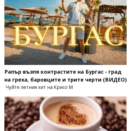
Рапър възпя контрастите на Бургас - град
на греха, баровците и трите черти (ВИДЕО)
Чуйте летния хит на Крисо М