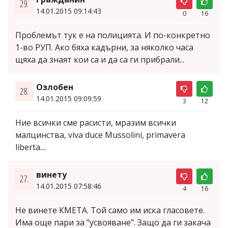
29.
14.01.2015 09:14:43
0
16
Проблемът тук е на полицията. И по-конкретно
1-во РУП. Ако бяха кадърни, за няколко часа
щяха да знаят кои са и да са ги прибрали...
Озлобен
28.
14.01.2015 09:09:59
3
12
Ние всички сме расисти, мразим всички
малцинства, viva duce Mussolini, primavera
liberta....
винету
27.
14.01.2015 07:58:46
4
16
Не винете КМЕТА. Той само им иска гласовете.
Има още пари за "усвояване". Защо да ги закача