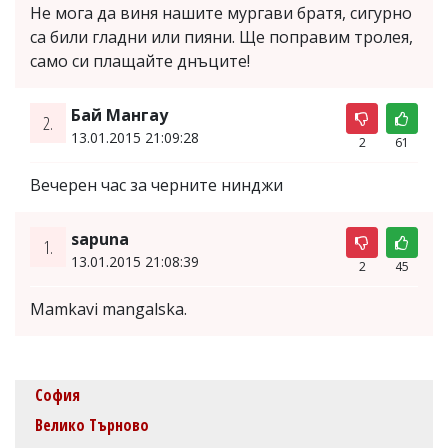
Не мога да виня нашите мургави братя, сигурно
са били гладни или пияни. Ще поправим тролея,
само си плащайте днъците!
Бай Мангау
2.
13.01.2015 21:09:28
2
61
Вечерен час за черните нинджи
sapuna
1.
13.01.2015 21:08:39
2
45
Mamkavi mangalska.
София
Велико Търново