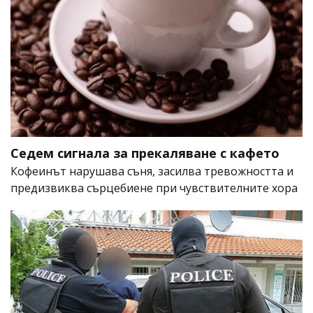
Седем сигнала за прекаляване с кафето
Кофеинът нарушава съня, засилва тревожността и
предизвиква сърцебиене при чувствителните хора