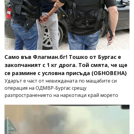
Само във Флагман.бг! Тошко от Бургас е
закопчаният с 1 кг дрога. Той смята, че ще
се размине с условна присъда (ОБНОВЕНА)
Ударът е част от невижданата по мащабите си
операция на ОДМВР-Бургас срещу
разпространението на наркотици край морето