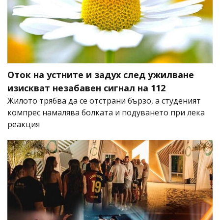
Оток на устните и задух след ужилване
изискват незабавен сигнал на 112
Жилото трябва да се отстрани бързо, а студеният
компрес намалява болката и подуването при лека
реакция