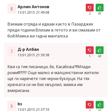
Арлин Антонов
8.
13.01.2015 21:49:08
2
47
Вземам отряда и идвам както в Пазарджик
преди години.Влизам в гетото и ви смазвам от
бой.Мамка ви гадна мангалска
Д-р Албан
7.
13.01.2015 21:39:38
1
43
Кви са тия писаници, бе, Касабова?!!Млади
роми!!!?!?!? Още малко и малцинствени жители
ще ги наречете тия черни буклуци. На тях
храчката си не бих хвърлил, мамка им
вмирисана.
bs
6.
13.01.2015 21:37:10
2
42