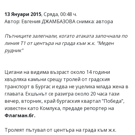
13 Януари 2015
, Сряда, 00:48 ч.
Автор: Евгения ДЖАМБАЗОВА снимка: автора
Пътниците залегнали, когато атаката започнала по
линия Т1 от центъра на града към ж.к. "Меден
рудник"
Цигани на видима възраст около 14 години
хвърляха камъни срещу тролей от градския
транспорт в Бургас и едва не уцелиха млада жена в
главата. Екшънът се разигра около 20 часа тази
вечер, вторник, край бургаския квартал "Победа",
известен като Комлука, предаде репортер на
Флагман.бг.
Тролеят пътувал от центъра на града към ж.к.