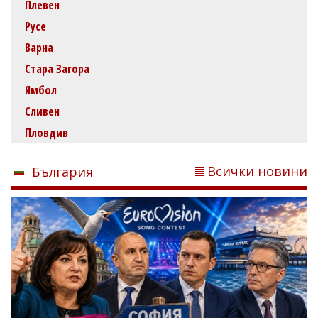
Плевен
Русе
Варна
Стара Загора
Ямбол
Сливен
Пловдив
Всички новини
България