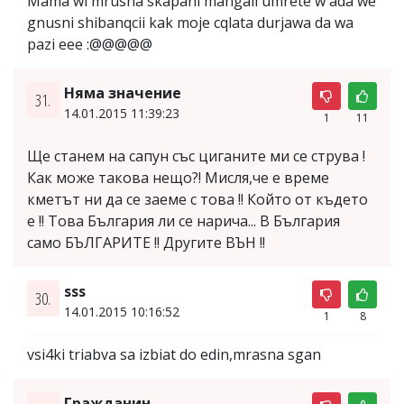
Mama wi mrusna skapani mangali umrete w ada we
gnusni shibanqcii kak moje cqlata durjawa da wa
pazi eee :@@@@@
Няма значение
31.
14.01.2015 11:39:23
1
11
Ще станем на сапун със циганите ми се струва !
Как може такова нещо?! Мисля,че е време
кметът ни да се заеме с това !! Който от където
е !! Това България ли се нарича... В България
само БЪЛГАРИТЕ !! Другите ВЪН !!
sss
30.
14.01.2015 10:16:52
1
8
vsi4ki triabva sa izbiat do edin,mrasna sgan
Гражданин