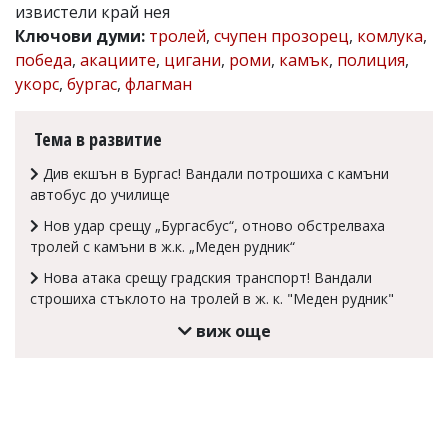
извистели край нея
Коментарите
Ключови думи:
тролей
,
счупен прозорец
,
комлука
,
под
победа
,
акациите
,
цигани
,
роми
,
камък
,
полиция
,
статиите
се
укорс
,
бургас
,
флагман
въвеждат
от
читателите
Тема в развитие
и
редакцията
Див екшън в Бургас! Вандали потрошиха с камъни
не
автобус до училище
носи
отговорност
Нов удар срещу „Бургасбус“, отново обстрелваха
за
тролей с камъни в ж.к. „Меден рудник“
тях!
Ако
Нова атака срещу градския транспорт! Вандали
откриете
строшиха стъклото на тролей в ж. к. "Меден рудник"
обиден
за
виж още
вас
коментар,
моля
сигнализирайте
ни!