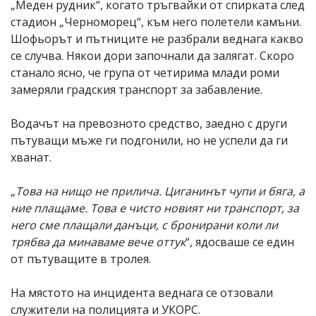
„Меден рудник“, когато тръгвайки от спирката след
стадион „Черноморец“, към него полетели камъни.
Шофьорът и пътниците не разбрали веднага какво
се случва. Някои дори започнали да залягат. Скоро
станало ясно, че група от четирима млади роми
замеряли градския транспорт за забавление.
Водачът на превозното средство, заедно с други
пътуващи мъже ги подгонили, но не успели да ги
хванат.
„
Това на нищо не прилича. Циганинът чупи и бяга, а
ние плащаме. Това е чисто новият ни транспорт, за
него сме плащали данъци, с бронирани коли ли
трябва да минаваме вече оттук
“, ядосваше се един
от пътуващите в тролея.
На мястото на инцидента веднага се отзовали
служители на полицията и УКОРС.