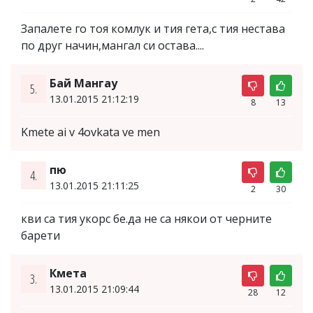
Запалете го тоя комлук и тия гета,с тия нестава
по друг начин,мангал си остава....
Бай Мангау
5.
13.01.2015 21:12:19
8
13
Kmete ai v 4ovkata ve men
пю
4.
13.01.2015 21:11:25
2
30
кви са тия укорс бе.да не са някои от черните
барети
Кмета
3.
13.01.2015 21:09:44
28
12