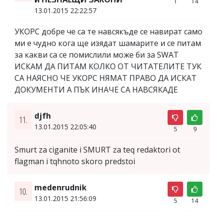
1
14
13.01.2015 22:22:57
УКОРС добре че са те навсякъде се навират само
ми е чудно кога ще изядат шамарите и се питам
за какви са се помислили може би за SWAT
ИСКАМ ДА ПИТАМ КОЛКО ОТ ЧИТАТЕЛИТЕ ТУК
СА НАЯСНО ЧЕ УКОРС НЯМАТ ПРАВО ДА ИСКАТ
ДОКУМЕНТИ А ПЪК ИНАЧЕ СА НАВСЯКАДЕ
djfh
11.
13.01.2015 22:05:40
5
9
Smurt za ciganite i SMURT za teq redaktori ot
flagman i tqhnoto skoro predstoi
medenrudnik
10.
13.01.2015 21:56:09
5
14