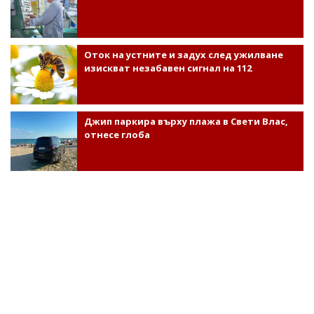
Оток на устните и задух след ужилване
изискват незабавен сигнал на 112
Джип паркира върху плажа в Свети Влас,
отнесе глоба