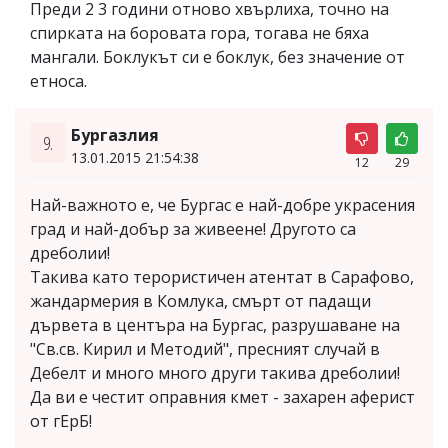
Преди 2 3 години отново хвърлиха, точно на
спирката на боровата гора, тогава не бяха
мангали. Боклукът си е боклук, без значение от
етноса.
Бургазлия
9.
13.01.2015 21:54:38
12
29
Най-важното е, че Бургас е най-добре украсения
град и най-добър за живеене! Другото са
дреболии!
Такива като терористичен атентат в Сарафово,
жандармерия в Комлука, смърт от падащи
дървета в центъра на Бургас, разрушаване на
"Св.св. Кирил и Методий", пресният случай в
Дебелт и много много други такива дреболии!
Да ви е честит оправния кмет - захарен аферист
от гЕрБ!