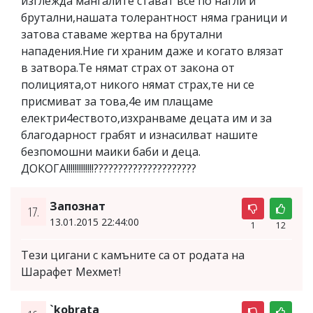
изглежда мангалите стават все по нагли и
брутални,нашата толерантност няма граници и
затова ставаме жертва на брутални
нападения.Ние ги храним даже и когато влязат
в затвора.Те нямат страх от закона от
полицията,от никого нямат страх,те ни се
присмиват за това,4е им плащаме
електри4еството,изхранваме децата им и за
благодарност грабят и изнасилват нашите
безпомошни маики баби и деца.
ДОКОГА!!!!!!!!!!!!!?????????????????????
Запознат
17.
13.01.2015 22:44:00
1
12
Тези цигани с камъните са от родата на
Шарафет Мехмет!
`kobrata