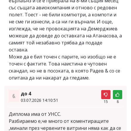
еърлаънз и се е прибрала на 8-ми същия месец
със същата авиокомпания и отново с редовен
полет. Тоест - не били компютри, а компоти и
не сме ги изнесли, а са ни ги върнали. И още,
изглежда, че не провокацията на Демерджиев
можеше да доведе до оставката на Атанасова, а
самият той незабавно трябва да подаде
оставка.
Може да е бил точен с парите, но изобщо не е
точен с фактите. Това наистина е чутовен
скандал, но не в посоката, в която Радев & со се
опитаха да ни накарат да гледаме.
до 4
6.
03.07.2026 14:10:51
15
8
Диплома има от УНСС.
Разбираемо е,че много от коментиращите
,минали през червените витрини няма как да се