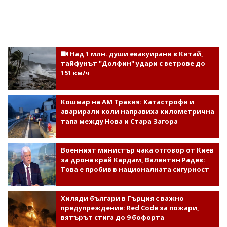
Над 1 млн. души евакуирани в Китай,
тайфунът "Долфин" удари с ветрове до
151 км/ч
Кошмар на АМ Тракия: Катастрофи и
аварирали коли направиха километрична
тапа между Нова и Стара Загора
Военният министър чака отговор от Киев
за дрона край Кардам, Валентин Радев:
Това е пробив в националната сигурност
Хиляди българи в Гърция с важно
предупреждение: Red Code за пожари,
вятърът стига до 9 бофорта