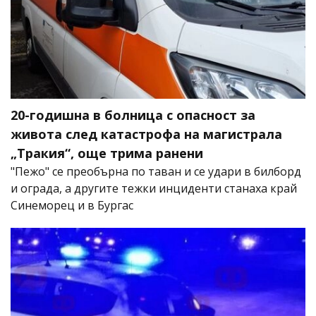
20-годишна в болница с опасност за
живота след катастрофа на магистрала
„Тракия“, още трима ранени
"Пежо" се преобърна по таван и се удари в билборд
и ограда, а другите тежки инциденти станаха край
Синеморец и в Бургас