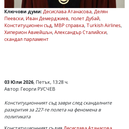
Коментарите
Ключови думи:
Десислава Атанасова
,
Делян
под
статиите
Пеевски
,
Иван Демерджиев
,
полет Дубай
,
се
Конституционен съд
,
МВР справка
,
Turkish Airlines
,
въвеждат
Хиперион Авиейшън
,
Александър Сталийски
,
от
читателите
скандал парламент
и
редакцията
не
носи
отговорност
за
тях!
Ако
03 Юли 2026
, Петък, 13:28 ч.
откриете
Автор: Георги РУСЧЕВ
обиден
за
вас
Конституционният съд заври след скандалните
коментар,
разкрития за 227-те полета на феномена в
моля
сигнализирайте
политиката
ни!
Конституционният съдия
Десислава Атанасова