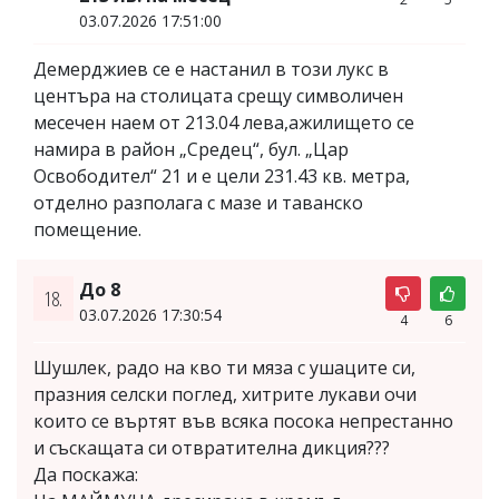
03.07.2026 17:51:00
Демерджиев се е настанил в този лукс в
центъра на столицата срещу символичен
месечен наем от 213.04 лева,aжилището се
намира в район „Средец“, бул. „Цар
Освободител“ 21 и е цели 231.43 кв. метра,
отделно разполага с мазе и таванско
помещение.
До 8
18.
03.07.2026 17:30:54
4
6
Шушлек, радо на кво ти мяза с ушаците си,
празния селски поглед, хитрите лукави очи
които се въртят във всяка посока непрестанно
и съскащата си отвратителна дикция???
Да поскажа: