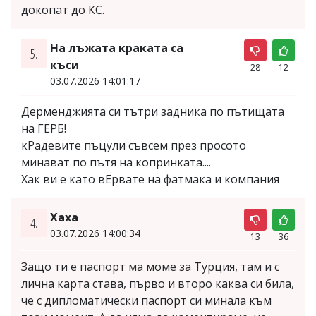
докопат до КС.
На лъжата краката са
5.
къси
28
12
03.07.2026 14:01:17
Дерменджията си тътри задника по пътищата
на ГЕРБ!
кРадевите пъцули съвсем през просото
минават по пътя на копринката....
Хак ви е като вЕрвате на фатмака и компания
Хаха
4.
03.07.2026 14:00:34
13
36
Защо ти е паспорт ма моме за Турция, там и с
лична карта става, първо и второ каква си била,
че с дипломатически паспорт си минала към