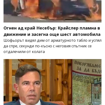
Огнен ад край Несебър: Крайслер пламна в
движение и засегна още шест автомобила
Шофьорът видял дим от арматурното табло и успял
да спре, секунди по-късно с неговия спътник се
отдалечили от колата