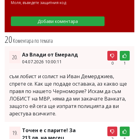
Моля, въведете защитния код
20
Коментара по темата
Аз Влади от Емералд
20.
04.07.2026 10:00:11
0
1
съм лобист и солист на Иван Демерджиев,
спрете се. Как ще подаде оставака, аз какво ще
правя по нашето Черноморие? Искам да съм
ЛОБИСТ на МВР, няма да ми закачате Ванката,
защото ей сега ще изпратя полицията да ви
арестува всичките.
Точен е с парите! За
19.
213 лв. на месец
2
5