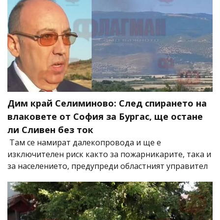
Дим край Селиминово: След спирането на
влаковете от София за Бургас, ще остане
ли Сливен без ток
Там се намират далекопровода и ще е
изключителен риск както за пожарникарите, така и
за населението, предупреди областният управител