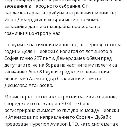
заседание в Народното събрание. От
парламентарната трибуна вътрешният министър
Иван Демерджиев хвърли истинска бомба,
изнасяйки данни от мащабна проверка на
граничния контрол у нас.
По думите на силовия министър, за период от осем
години Делян Пеевски е излитал от летището в
София точно 227 пъти. Демерджиев обяви пред
депутатите, че на борда на частните му полети са
засичани общо 81 души, сред които известният
бизнесмен Александър Сталийски и самата
Десислава Атанасова.
Министърът цитира конкретни масиви от данни,
според които на 5 април 2024 г. е било
регистрирано съвместно пътуване между Пеевски
и Атанасова по направлението София – Дубай с
превозвач Hyperion Aviation LTD, като системата е