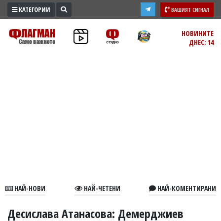
КАТЕГОРИИ
ВАШИЯТ СИГНАЛ
ПРОМО
НОВИНИТЕ
ДНЕС: 14
ЗОНА
ИЗБОРИ
2026
ПРАКТИЧНО
КУЛТУРА
ЗДРАВЕ
ПОЛИТИКА
ОБЩИНИ
ОБЩЕСТВО
ЛАЙФСТАЙЛ
НАЙ-НОВИ
НАЙ-ЧЕТЕНИ
НАЙ-КОМЕНТИРАНИ
ВОЙНАТА
В
Десислава Атанасова: Демерджиев