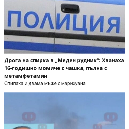
Дрога на спирка в „Меден рудник“: Хванаха
16-годишно момиче с чашка, пълна с
метамфетамин
Спипаха и двама мъже с марихуана