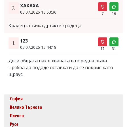
ХАХАХА
2.
03.07.2026 13:53:36
7
16
Крадецът вика дръжте крадеца
123
1.
03.07.2026 13:44:18
17
31
Деси общата пак е хваната в поредна лъжа.
Трябва да подаде оставка и да се покрие като
щраус.
София
Велико Търново
Плевен
Русе