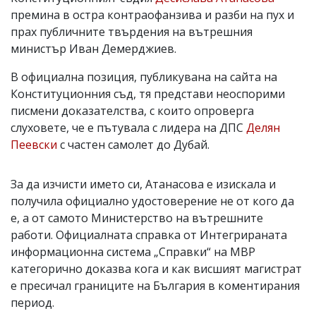
премина в остра контраофанзива и разби на пух и
прах публичните твърдения на вътрешния
министър Иван Демерджиев.
В официална позиция, публикувана на сайта на
Конституционния съд, тя представи неоспорими
писмени доказателства, с които опроверга
слуховете, че е пътувала с лидера на ДПС
Делян
Пеевски
с частен самолет до Дубай.
За да изчисти името си, Атанасова е изискала и
получила официално удостоверение не от кого да
е, а от самото Министерство на вътрешните
работи. Официалната справка от Интегрираната
информационна система „Справки“ на МВР
категорично доказва кога и как висшият магистрат
е пресичал границите на България в коментирания
период.