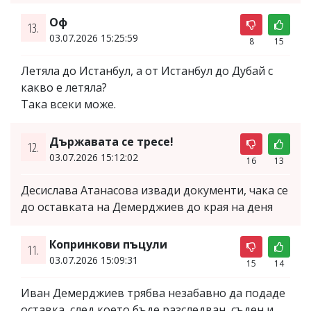
Оф
13.
03.07.2026 15:25:59
8
15
Летяла до Истанбул, а от Истанбул до Дубай с
какво е летяла?
Така всеки може.
Държавата се тресе!
12.
03.07.2026 15:12:02
16
13
Десислава Атанасова извади документи, чака се
до оставката на Демерджиев до края на деня
Копринкови пъцули
11.
03.07.2026 15:09:31
15
14
Иван Демерджиев трябва незабавно да подаде
оставка, след което бъде разследван, съден и