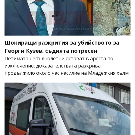
Шокиращи разкрития за убийството за
Георги Кузев, съдията потресен
Петимата непълнолетни остават в ареста по
изключение, доказателствата разкриват
продължило около час насилие на Младежкия хълм