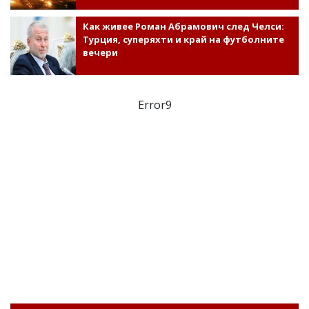
Как живее Роман Абрамович след Челси:
Турция, суперяхти и край на футболните
вечери
Error9