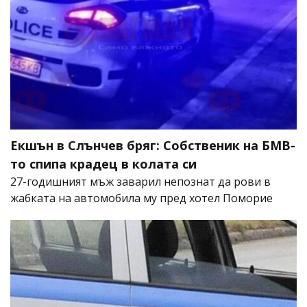
Екшън в Слънчев бряг: Собственик на БМВ-
то спипа крадец в колата си
27-годишният мъж заварил непознат да рови в
жабката на автомобила му пред хотел Поморие