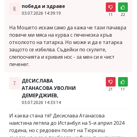
победа и здраве
8.
03.07.2026 14:39:19
11
22
На Мошето искам само да кажа че тази пачавра
повече ми мяса на курва с печенезка кръв
отколкото на татарка. Но може и да е татарка
защото се избелва. Съдейки по скулите,
слепоочията и кривия нос - за мен си е чист
печенег.
ДЕСИСЛАВА
7.
АТАНАСОВА УВОЛНИ
21
11
ДЕМЕРДЖИЕВ,
03.07.2026 14:33:14
И каква стана тя? Десислава Атанасова
наистина летяла до Истанбул на 5-и април 2024
година, но с редовен полет на Тюркиш