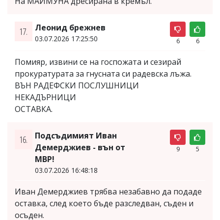
На МАЙМУНА дресирана в кремъл.
Леонид брежнев
17.
03.07.2026 17:25:50
6
6
Помияр, извини се на госпожата и сезирай
прокуратурата за гнусната си радевска лъжа.
ВЪН РАДЕФСКИ ПОСЛУШНИЦИ
НЕКАДЪРНИЦИ
ОСТАВКА.
Подсъдимият Иван
16.
Демерджиев - вън от
9
5
МВР!
03.07.2026 16:48:18
Иван Демерджиев трябва незабавно да подаде
оставка, след което бъде разследван, съден и
осъден.