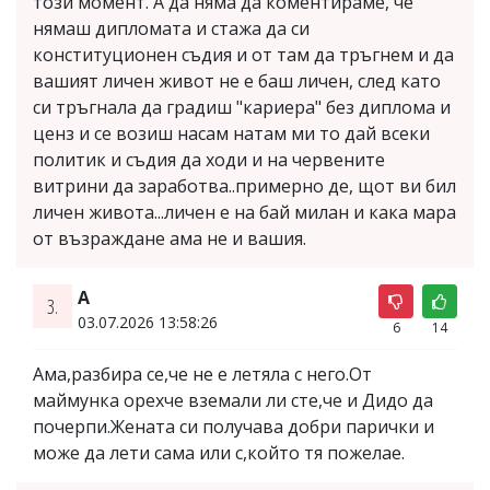
този момент. А да няма да коментираме, че
нямаш дипломата и стажа да си
конституционен съдия и от там да тръгнем и да
вашият личен живот не е баш личен, след като
си тръгнала да градиш "кариера" без диплома и
ценз и се возиш насам натам ми то дай всеки
политик и съдия да ходи и на червените
витрини да заработва..примерно де, щот ви бил
личен живота...личен е на бай милан и кака мара
от възраждане ама не и вашия.
А
3.
03.07.2026 13:58:26
6
14
Ама,разбира се,че не е летяла с него.От
маймунка орехче вземали ли сте,че и Дидо да
почерпи.Жената си получава добри парички и
може да лети сама или с,който тя пожелае.