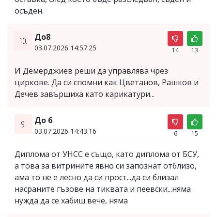
осъден.
До8
10.
03.07.2026 14:57:25
14
13
И Демерджиев реши да управлява чрез
циркове. Да си спомни как Цветанов, Рашков и
Дечев завършиха като карикатури...
До 6
9.
03.07.2026 14:43:16
6
15
Диплома от УНСС е също, като диплома от БСУ,
а това за витрините явно си запознат отблизо,
ама то не е лесно да си прост...да си близал
насраните гъзове на тиквата и пеевски...няма
нужда да се хабиш вече, няма