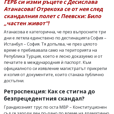
ГЕРБ си изми ръцете с Десислава
Атанасова! Отрекоха се от нея след
скандалния полет с Пеевски: Било
„частен живот“!
Атанасова е категорична, че през въпросните три
дни е летяла единствено по дестинацията София –
Истанбул – София. Тя допълва, че през цялото
време е пребивавала само на територията на
Република Турция, което е лесно доказуемо и от
печатите в международния ѝ паспорт. Към
официалното си изявление магистратът прикрепи
и копия от документите, които станаха публично
достъпни.
Ретроспекция: Как се стигна до
безпрецедентния скандал?
Грандиозният трус по оста МВР – Конституционен
съд се зароди ден по-рано по време на драматично