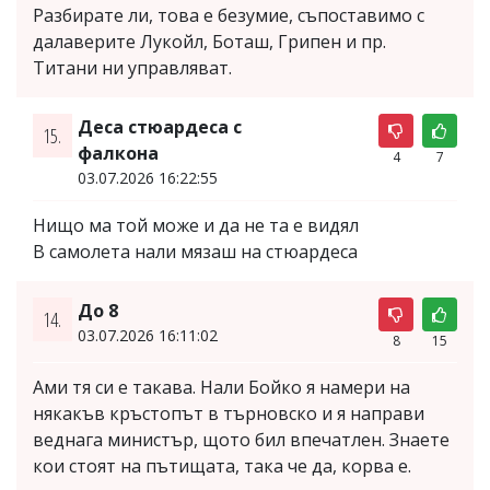
Разбирате ли, това е безумие, съпоставимо с
далаверите Лукойл, Боташ, Грипен и пр.
Титани ни управляват.
Деса стюардеса с
15.
фалкона
4
7
03.07.2026 16:22:55
Нищо ма той може и да не та е видял
В самолета нали мязаш на стюардеса
До 8
14.
03.07.2026 16:11:02
8
15
Ами тя си е такава. Нали Бойко я намери на
някакъв кръстопът в търновско и я направи
веднага министър, щото бил впечатлен. Знаете
кои стоят на пътищата, така че да, корва е.