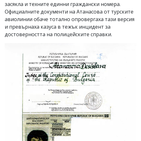
засякла и техните единни граждански номера.
Официалните документи на Атанасова от турските
авиолинии обаче тотално опровергаха тази версия
и превърнаха казуса в тежък инцидент за
достоверността на полицейските справки.