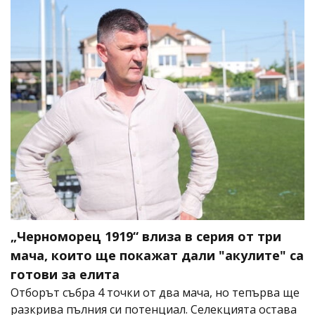
„Черноморец 1919“ влиза в серия от три
мача, които ще покажат дали "акулите" са
готови за елита
Отборът събра 4 точки от два мача, но тепърва ще
разкрива пълния си потенциал. Селекцията остава