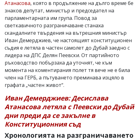
Атанасова
, която в продължение на дълго време бе
знаков депутат, министър и председател на
парламентарната им група. Повод за
светкавичното разграничаване станаха
скандалните твърдения на вътрешния министър
Иван Демерджиев, че настоящият конституционен
съдия е летяла в частен самолет до Дубай заедно с
лидера на ДПС Делян Пеевски. От партийното
ръководство побързаха да уточнят, че към
момента на коментирания полет тя вече не е била
член на ГЕРБ, а пътуването преминава изцяло в
графата „частен живот“.
Иван Демерджиев: Десислава
Атанасова летяла с Пеевски до Дубай
дни преди да се закълне в
Конституционния съд
Хронологията на разграничаването