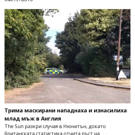
Трима маскирани нападнаха и изнасилиха
млад мъж в Англия
The Sun разкри случая в Нюнитън, докато
британската статистика отчита ръст на