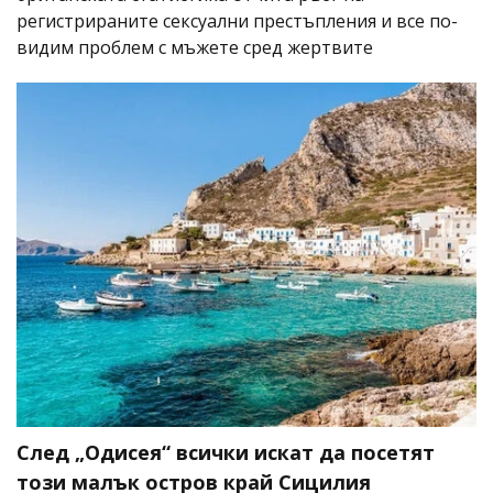
регистрираните сексуални престъпления и все по-
видим проблем с мъжете сред жертвите
След „Одисея“ всички искат да посетят
този малък остров край Сицилия