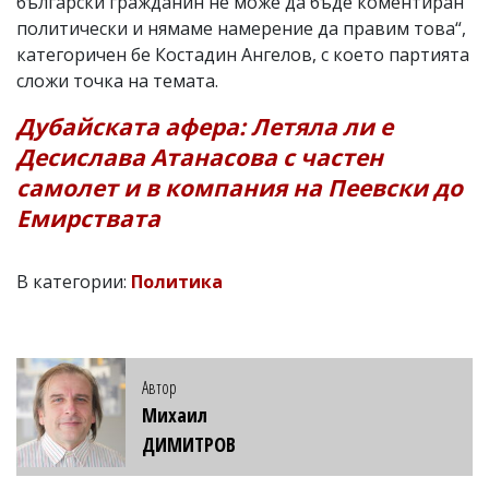
български гражданин не може да бъде коментиран
политически и нямаме намерение да правим това“,
категоричен бе Костадин Ангелов, с което партията
сложи точка на темата.
Дубайската афера: Летяла ли е
Десислава Атанасова с частен
самолет и в компания на Пеевски до
Емирствата
В категории:
Политика
Автор
Михаил
ДИМИТРОВ