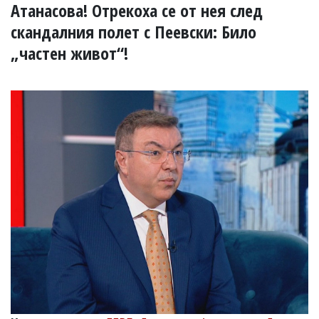
УКРАЙНА
Атанасова! Отрекоха се от нея след
СПОРТ
скандалния полет с Пеевски: Било
РАЗСЛЕДВАНЕ
„частен живот“!
БИЗНЕС
ЮГ
Управители:
Веселин
Василев,
email:
v.vasilev@flagman.bg
Катя
Касабова,
еmail:
k.kassabova@flagman.bg
Главен
редактор:
Иван
Колев,
email:
office@flagman.bg