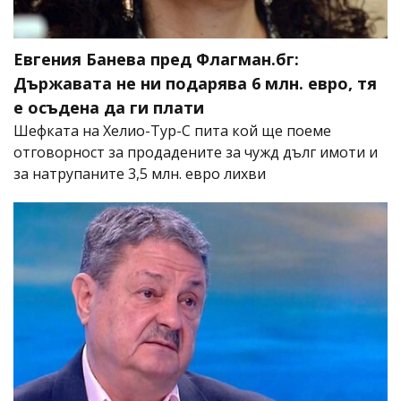
Евгения Банева пред Флагман.бг:
Държавата не ни подарява 6 млн. евро, тя
е осъдена да ги плати
Шефката на Хелио-Тур-С пита кой ще поеме
отговорност за продадените за чужд дълг имоти и
за натрупаните 3,5 млн. евро лихви