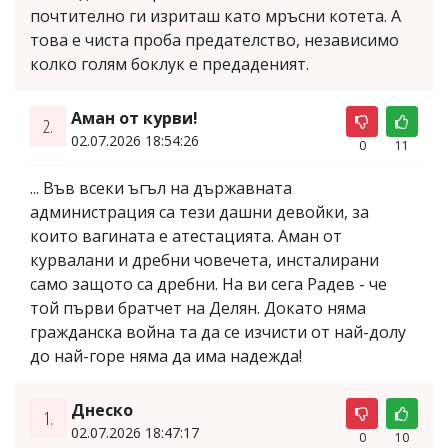
почтително ги изриташ като мръсни котета. А
това е чиста проба предателство, независимо
колко голям боклук е предаденият.
Аман от курви!
2.
02.07.2026 18:54:26
0
11
... Във всеки ъгъл на държавната
администрация са тези дашни девойки, за
които вагината е атестацията. Аман от
курвалани и дребни човечета, инсталирани
само защото са дребни. На ви сега Радев - че
той първи братчет на Делян. Докато няма
гражданска война та да се изчисти от най-долу
до най-горе няма да има надежда!
Днеско
1.
02.07.2026 18:47:17
0
10