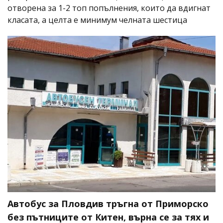
отворена за 1-2 топ попълнения, които да вдигнат
класата, а целта е минимум челната шестица
Автобус за Пловдив тръгна от Приморско
без пътниците от Китен, върна се за тях и