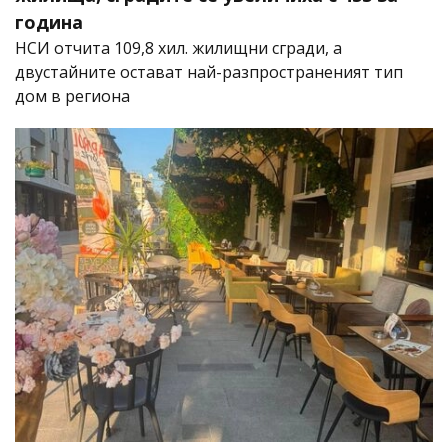
година
НСИ отчита 109,8 хил. жилищни сгради, а
двустайните остават най-разпространеният тип
дом в региона