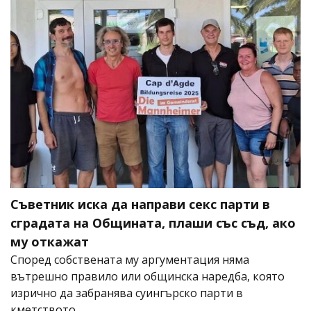
Съветник иска да направи секс парти в
сградата на Общината, плаши със съд, ако
му откажат
Според собствената му аргументация няма
вътрешно правило или общинска наредба, която
изрично да забранява суингърско парти в
кметството