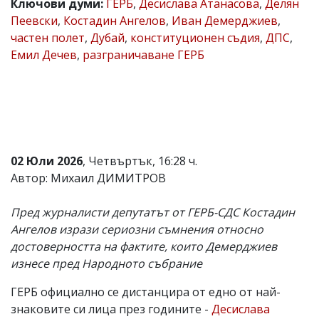
Ключови думи:
ГЕРБ
,
Десислава Атанасова
,
Делян
Коментарите
Пеевски
,
Костадин Ангелов
,
Иван Демерджиев
,
под
частен полет
,
Дубай
,
конституционен съдия
,
ДПС
,
статиите
Емил Дечев
,
разграничаване ГЕРБ
се
въвеждат
от
читателите
и
редакцията
не
носи
отговорност
02 Юли 2026
, Четвъртък, 16:28 ч.
за
Автор: Михаил ДИМИТРОВ
тях!
Ако
откриете
Пред журналисти депутатът от ГЕРБ-СДС Костадин
обиден
Ангелов изрази сериозни съмнения относно
за
достоверността на фактите, които Демерджиев
вас
коментар,
изнесе пред Народното събрание
моля
сигнализирайте
ГЕРБ официално се дистанцира от едно от най-
ни!
знаковите си лица през годините -
Десислава