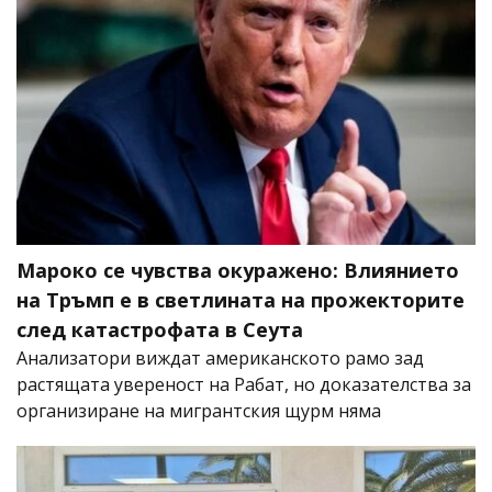
Мароко се чувства окуражено: Влиянието
на Тръмп е в светлината на прожекторите
след катастрофата в Сеута
Анализатори виждат американското рамо зад
растящата увереност на Рабат, но доказателства за
организиране на мигрантския щурм няма