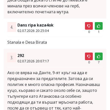
минала през всички членове на герб,
включително почетната мутра.
Dans ripa kaza4ok
4.
02.07.2026 20:25:04
0
1
Stanala e Desa Birata
292
3.
02.07.2026 20:07:17
0
7
Ако се вярва на Данте, 9-ят кръг на ада е
предназначен за предателите. Затова да си
политик е много опасна професия. Назначаваш
куцо, кьораво и сакато около себе си, защото
тъпунгери като Атанасова са особено
подходящи да ти вършат мръсната работа,
после да се отървеш от тях, като най-