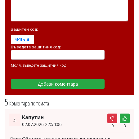
Защитен код:
Въведете защитния код:
Моля, въведете защитния код
5
Коментара по темата
Капутин
5.
02.07.2026 22:54:06
0
3
Деса Общата докато стигне до пеевски е