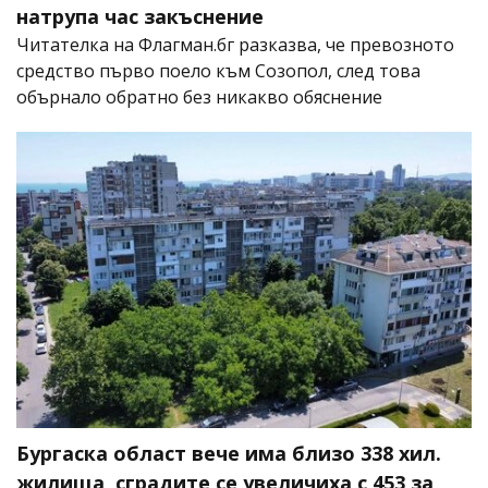
натрупа час закъснение
Читателка на Флагман.бг разказва, че превозното
средство първо поело към Созопол, след това
обърнало обратно без никакво обяснение
Бургаска област вече има близо 338 хил.
жилища, сградите се увеличиха с 453 за