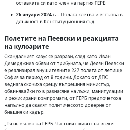
оставката си като член на партия ГЕРБ;
26 януари 2024 г.
– Полага клетва и встъпва в
длъжност в Конституционния съд.
Полетите на Пеевски и реакцията
на кулоарите
Скандалният казус се разрази, след като Иван
Демерджиев обяви от трибуната, че Делян Пеевски
е реализирал внушителните 227 полета от летище
София за период от 8 години. Докато от ДПС
веднага скочиха срещу вътрешния министър,
обвинявайки го в разнасяне на лъжи, манипулации
и режисирани компромати, от ГЕРБ предпочетоха
напълно да свалят политическото доверие от
бившия си кадър.
„Тя не е член на ГЕРБ. Частният живот на всеки