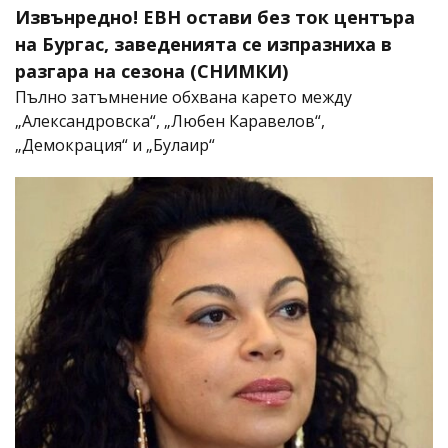
Извънредно! ЕВН остави без ток центъра
на Бургас, заведенията се изпразниха в
разгара на сезона (СНИМКИ)
Пълно затъмнение обхвана карето между
„Александровска“, „Любен Каравелов“,
„Демокрация“ и „Булаир“