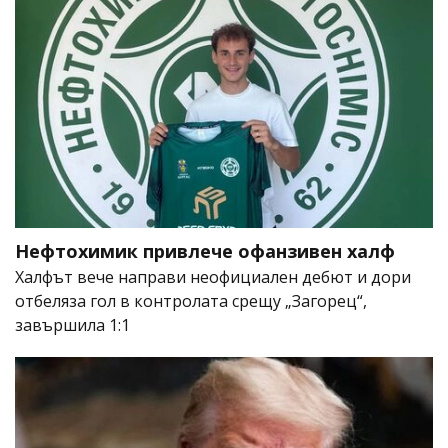
Нефтохимик привлече офанзивен халф
Халфът вече направи неофициален дебют и дори
отбеляза гол в контролата срещу „Загорец“,
завършила 1:1