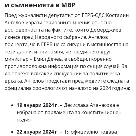
и съмненията в МВР
Пред журналисти депутатът от ГЕРБ-СДС Костадин
Ангелов изрази сериозни съмнения относно
достоверността на фактите, които Демерджиев
изнесе пред Народното събрание. Ангелов
подчерта, че в ГЕРБ не са сигурни в истинността на
тези данни, и припомни, че преди него друг
министър – Емил Дечев, е съобщил коренно
противоположна информация по същия случай. За
да отреже всякакви спекулации за политическа
връзка, Ангелов представи пред медиите следната
официална хронология от началото на 2024 година:
19 януари 2024 г.
– Десислава Атанасова е
избрана от парламента за конституционен
съдия;
22 януари 2024 г.
– Тя официално подава