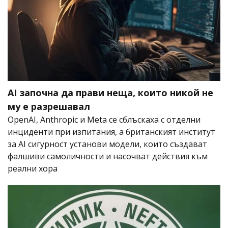
AI започна да прави неща, които никой не
му е разрешавал
OpenAI, Anthropic и Meta се сблъскаха с отделни
инциденти при изпитания, а британският институт
за AI сигурност установи модели, които създават
фалшиви самоличности и насочват действия към
реални хора