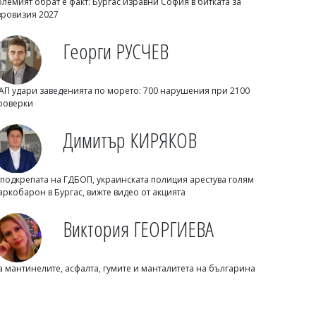
олемият обрат е факт: Бургас изравни София в битката за
вровизия 2027
Георги РУСЧЕВ
АП удари заведенията по морето: 700 нарушения при 2100
роверки
Георги РУСЧЕВ
НАП удари заведенията по морето:
Димитър КИРЯКОВ
700 нарушения при 2100 проверки
 подкрепата на ГДБОП, украинската полиция арестува голям
аркобарон в Бургас, вижте видео от акцията
Виктория ГЕОРГИЕВА
а мантинелите, асфалта, гумите и манталитета на българина