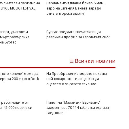
Педофил ли е убитият на Младежкия
пълнителен паркинг на
Парламентът плаща близо 6 млн.
хълм в Пловдив
 SPICE MUSIC FESTIVAL
евро на Евгения Банева заради
отнети морски имоти
азарт, дългове и
Бургас предлага впечатляващ и
мърт разтърсиха
различен профил за Евровизия 2027
на Бургас
Всички новини
сното копеле“ може да
На Преображение морето показва
еря за 200 евро в Dock
най-коварното си лице: Как да
Димитър КИРЯКОВ
оцелеем в мъртвото течение
Ще се върне ли Натали Трифонова в
bTV още през септември
 работниците от
Пилот на "Малайзия Еърлайнс"
: 45 000 повече си
заловен със 70 114 таблетки екстази
след полет