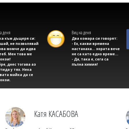
а деня
Виц на деня
а към дъщеря си:
Два комара си говорят:
ушай, не позволявай
- Ех, какви времена
ова момче да идва
настанаха... хората вече
теб. Мен това ме
не са като едно време...
окои!
- Да, така е, сега са
бре, днес тогава аз
пълна химия!
тида у тях. Нека
вата майка да се
окои.
Катя КАСАБОВА