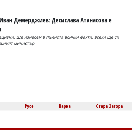
Иван Демерджиев: Десислава Атанасова е
а
цизни. Ще изнесем в пълнота всички факти, всеки ще си
решният министър
Русе
Варна
Стара Загора