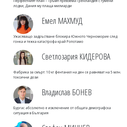
Перфектният план – Тръмп превзема Гренландия с гумени
лодки, Дания му плаща милиарди
Емел МАХМУД
Ужасяващо задръстване блокира Южното Черноморие след
гонка и тежка катастрофа край Ропотамо
Светлозария КИДЕРОВА
Фабрика за смърт: 10 кг фентанил на ден се равняват на 5 млн.
токсични дози
Владислав БОНЕВ
Бургас абсолютно е изключение от общата демографска
ситуация в България