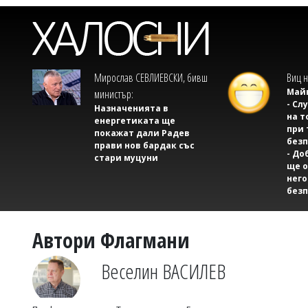
Мирослав СЕВЛИЕВСКИ, бивш
Виц н
Майк
министър:
- Сл
Назначенията в
на т
енергетиката ще
при 
покажат дали Радев
безп
прави нов бардак със
- До
стари муцуни
ще о
него
безп
Автори Флагмани
Веселин ВАСИЛЕВ