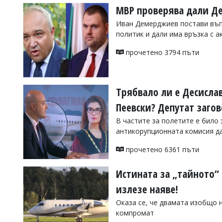
МВР проверява дали Де
Иван Демерджиев постави въп
политик и дали има връзка с а
прочетено 3794 пъти
Трябвало ли е Десислав
Пеевски? Депутат заго
В частите за полетите е било
антикорупционната комисия да
прочетено 6361 пъти
Истината за „тайното“ 
излезе наяве!
Оказа се, че двамата изобщо н
компромат