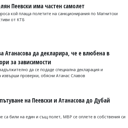
лян Пеевски има частен самолет
роса кой плаща полетите на санкционирания по Магнитски
ктиви от КТБ
а Атанасова да декларира, че е влюбена в
вори за зависимости
 задължително да се подаде специална декларация и
 извърши проверки, обясни Атанас Славов
пътуване на Пеевски и Атанасова до Дубай
е са били на един и същ полет, МВР се оплете в собствения си