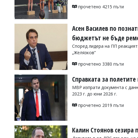
УКРАЙНА
прочетено 4215 пъти
СПОРТ
РАЗСЛЕДВАНЕ
Асен Василев по позна
БИЗНЕС
бюджетът не бъде рем
ЮГ
Според лидера на ПП реакция
„Желязков”
Управители:
Веселин
прочетено 3380 пъти
Василев,
email:
Справката за полетите 
v.vasilev@flagman.bg
Катя
МВР изпрати документа с данни
Касабова,
2023 г. до юни 2026 г.
еmail:
k.kassabova@flagman.bg
прочетено 2019 пъти
Главен
редактор:
Иван
Колев,
email:
Калин Стоянов сезира п
office@flagman.bg