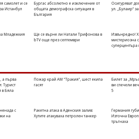
ия самолет и се
Бургас абсолютно е изключение от
Осигуряват до
 за Истанбул
общата демографска ситуация в
ул. „Булаир“ за
България
на Младежкия
Ще се върне ли Натали Трифонова в
Извънредно! Х
bTV още през септември
мистериозна с
суперцентъра 
, а първа
Пожар край АМ "Тракия", шест екипа
Билет за „Мръ
и: Турист
гасят
ви спечели веч
и в Бяла
5
ненада с
Ракетна атака в Аденския залив:
Германия губи
вки на
Хутите атакуваха петролен танкер
Източна Европа
тръгнаха