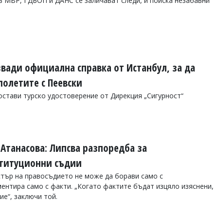
в МВР, ГДБОП и ДАНС се заличават следи, и поиска незабавни
звади официална справка от Истанбул, за да
олетите с Пеевски
стави турско удостоверение от Дирекция „Сигурност“
 Атанасова: Липсва разпоредба за
ституционни съдии
стър на правосъдието не може да борави само с
ентира само с факти. „Когато фактите бъдат изцяло изяснени,
е“, заключи той.