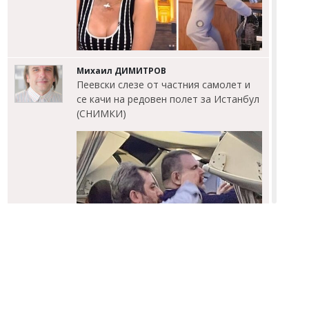
Михаил ДИМИТРОВ
Пеевски слезе от частния самолет и
се качи на редовен полет за Истанбул
(СНИМКИ)
Михаил ДИМИТРОВ
90 лева станаха 90 евро, а първа