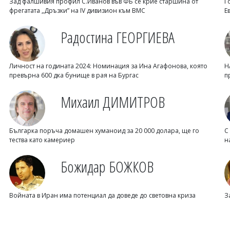
Зад фалшивия профил С.Иванов във ФБ се крие старшина от
Г
фрегатата „Дръзки” на IV дивизион към ВМС
Е
Радостина ГЕОРГИЕВА
Личност на годината 2024: Номинация за Ина Агафонова, която
Н
превърна 600 дка бунище в рая на Бургас
п
Михаил ДИМИТРОВ
Българка поръча домашен хуманоид за 20 000 долара, ще го
С
тества като камериер
н
Божидар БОЖКОВ
Войната в Иран има потенциал да доведе до световна криза
З