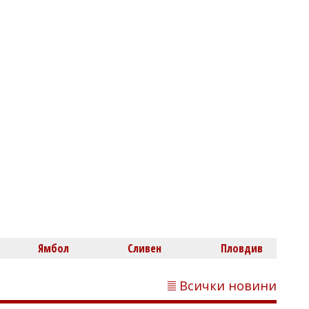
5
Ямбол
Сливен
Пловдив
Всички новини
Флагман.БГ