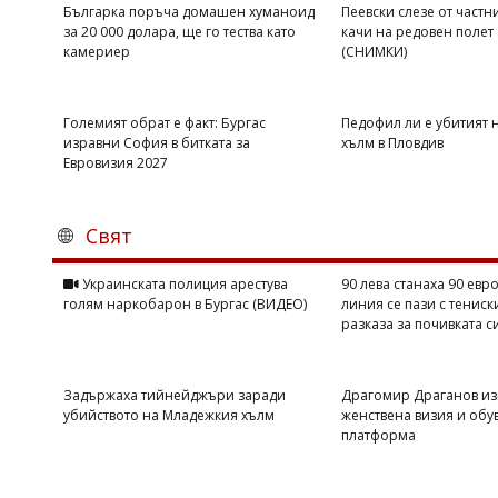
Българка поръча домашен хуманоид
Пеевски слезе от частн
за 20 000 долара, ще го тества като
качи на редовен полет
камериер
(СНИМКИ)
Големият обрат е факт: Бургас
Педофил ли е убитият 
изравни София в битката за
хълм в Пловдив
Евровизия 2027
Свят
Украинската полиция арестува
90 лева станаха 90 евро
голям наркобарон в Бургас (ВИДЕО)
линия се пази с тениск
разказа за почивката с
Задържаха тийнейджъри заради
Драгомир Драганов из
убийството на Младежкия хълм
женствена визия и обу
платформа