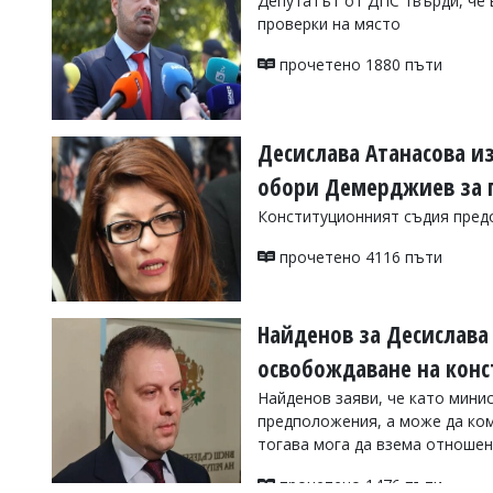
Депутатът от ДПС твърди, че 
проверки на място
Коментарите
под
статиите
прочетено 1880 пъти
се
въвеждат
от
читателите
Десислава Атанасова и
и
обори Демерджиев за п
редакцията
не
Конституционният съдия предо
носи
отговорност
прочетено 4116 пъти
за
тях!
Ако
откриете
Найденов за Десислава
обиден
за
освобождаване на кон
вас
Найденов заяви, че като мини
коментар,
моля
предположения, а може да ком
сигнализирайте
тогава мога да взема отношени
ни!
прочетено 1476 пъти