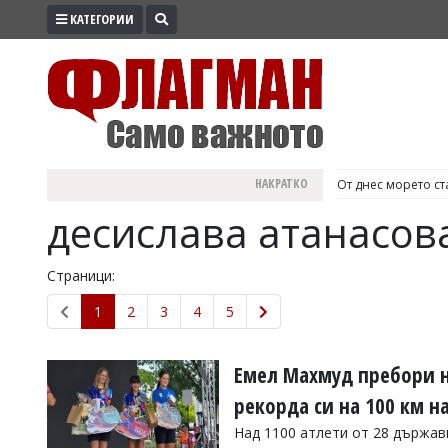
КАТЕГОРИИ
ПРОМО
ЗОНА
ИЗБОРИ
2026
ПРАКТИЧНО
НАКРАТКО
От днес морето ст
КУЛТУРА
десислава атанасов
ЗДРАВЕ
ПОЛИТИКА
Страници:
ОБЩИНИ
1
2
3
4
5
ОБЩЕСТВО
ЛАЙФСТАЙЛ
Емел Махмуд пребори н
ВОЙНАТА
рекорда си на 100 км н
В
Над 1100 атлети от 28 държав