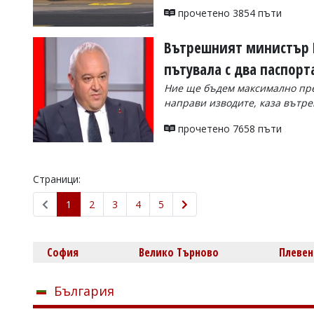
прочетено 3854 пъти
Вътрешният министър 
пътувала с два паспорт
Ние ще бъдем максимално пре
направи изводите, каза вът
прочетено 7658 пъти
Страници:
1
2
3
4
5
София
Велико Търново
Плевен
България