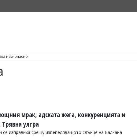
ава най-опасно
а
ощния мрак, адската жега, конкуренцията и
а Трявна ултра
и се изправиха срещу изпепеляващото слънце на Балкана