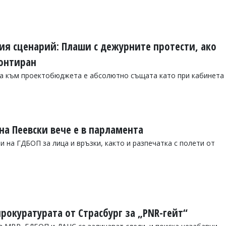
тия сценарий: Плаши с дежурните протести, ако
онтиран
та към проектобюджета е абсолютно същата като при кабинета
на Пеевски вече е в парламента
 на ГДБОП за лица и връзки, както и разпечатка с полети от
рокуратурата от Страсбург за „PNR-гейт“