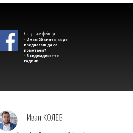
Статус във фейсбук
- Имам 20 кинта, къде
предлагаш да се
помотаем?
- В седемдесетте
години...
Михаил ДИМИТРОВ
На Преображение морето показва
най-коварното си лице: Как да
оцелеем в мъртвото течение
Иван КОЛЕВ