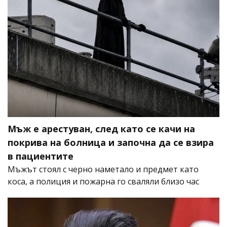
Мъж е арестуван, след като се качи на
покрива на болница и започна да се взира
в пациентите
Мъжът стоял с черно наметало и предмет като
коса, а полиция и пожарна го сваляли близо час