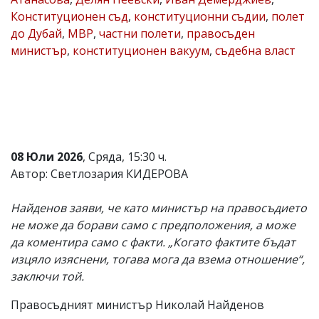
Конституционен съд
,
конституционни съдии
,
полет
Коментарите
под
до Дубай
,
МВР
,
частни полети
,
правосъден
статиите
министър
,
конституционен вакуум
,
съдебна власт
се
въвеждат
от
читателите
и
редакцията
не
носи
08 Юли 2026
, Сряда, 15:30 ч.
отговорност
за
Автор: Светлозария КИДЕРОВА
тях!
Ако
Найденов заяви, че като министър на правосъдието
откриете
обиден
не може да борави само с предположения, а може
за
да коментира само с факти. „Когато фактите бъдат
вас
изцяло изяснени, тогава мога да взема отношение“,
коментар,
моля
заключи той.
сигнализирайте
ни!
Правосъдният министър Николай Найденов