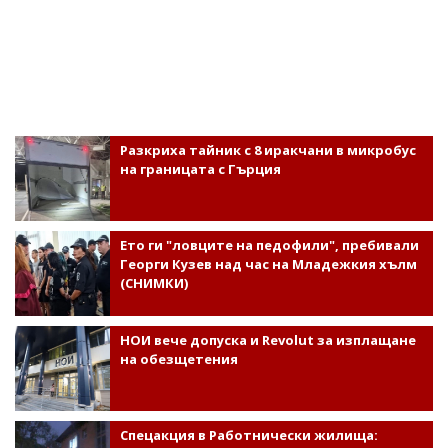
Разкриха тайник с 8 иракчани в микробус
на границата с Гърция
Ето ги "ловците на педофили", пребивали
Георги Кузев над час на Младежкия хълм
(СНИМКИ)
НОИ вече допуска и Revolut за изплащане
на обезщетения
Спецакция в Работнически жилища: