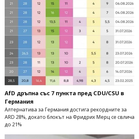
AfD дръпна със 7 пункта пред CDU/CSU в
Германия
Алтернатива за Германия достига рекордните за
ARD 28%, докато блокът на Фридрих Мерц се свлича
до 21%