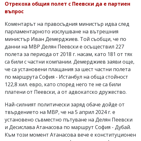
Отрекоха общия полет с Пеевски да е партиен
въпрос
Коментарът на правосъдния министър идва след
парламентарното изслушване на вътрешния
министър Иван Демерджиев. Той съобщи, че по
данни на МВР Делян Пеевски е осъществил 227
полета за периода от 2018 г. насам, като 181 от тях
са били с частни компании. Демерджиев заяви още,
че са установени плащания за шест частни полета
по маршрута София - Истанбул на обща стойност
122,8 хил. евро, като според него те не са били
платени от Пеевски, а от адвокатско дружество.
Най-силният политически заряд обаче дойде от
твърдението на МВР, че на 5 април 2024 г. е
установено съвместно пътуване на Делян Пеевски
и Десислава Атанасова по маршрут София - Дубай.
Към този момент Атанасова вече е конституционен