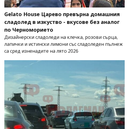
Gelato House Царево превърна домашния
сладолед в изкуство - вкусове без аналог
по Черноморието
Дизайнерски сладоледи на клечка, розови сърца,
лапички и истински лимони със сладоледен пълнеж
са сред изненадите на лято 2026