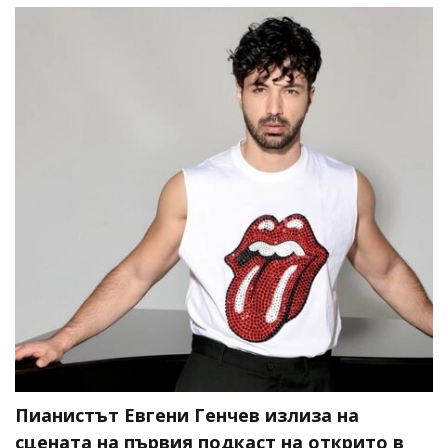
Пианистът Евгени Генчев излиза на
сцената на първия подкаст на открито в