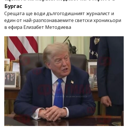
Бургас
Срещата ще води дългогодишният журналист и
един от най-разпознаваемите светски хроникьори
в ефира Елизабет Методиева