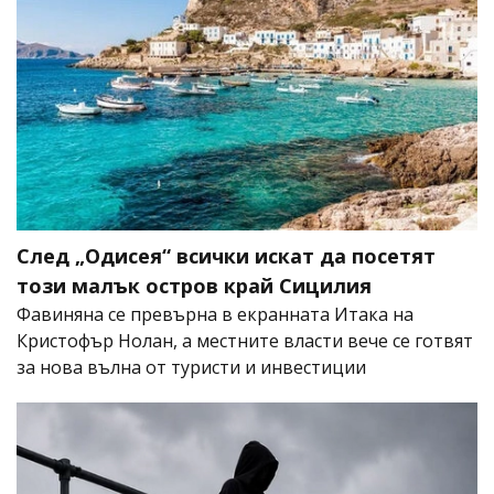
След „Одисея“ всички искат да посетят
този малък остров край Сицилия
Фавиняна се превърна в екранната Итака на
Кристофър Нолан, а местните власти вече се готвят
за нова вълна от туристи и инвестиции