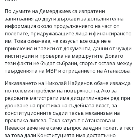
По думите на Демерджиев са изпратени
запитвания до други държави за допълнителна
информация около продължението на част от
полетите, придружаващите лица и финансирането
им. Това означава, че казусът все още не е
приключил и зависи от документи, данни от чужди
институции и проверка на маршрутите. Докато
тези факти не бъдат събрани, спорът остава между
твърденията на МВР и отрицанието на Атанасова.
Изказването на Николай Найденов обаче изважда
по-големия проблем на повърхността. Ако за
редовите магистрати има дисциплинарен ред при
уронване на престижа на съдебната власт, за
конституционните съдии такъв механизъм на
практика липсва. Така казусът с Атанасова и
Пеевски вече не е само въпрос за един полет, а тест
за това дали Конституцията има достатъчно