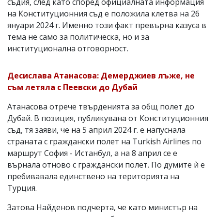
съдия, след като според официалната информация
на Конституционния съд е положила клетва на 26
януари 2024 г. Именно този факт превърна казуса в
тема не само за политическа, но и за
институционална отговорност.
Десислава Атанасова: Демерджиев лъже, не
съм летяла с Пеевски до Дубай
Атанасова отрече твърденията за общ полет до
Дубай. В позиция, публикувана от Конституционния
съд, тя заяви, че на 5 април 2024 г. е напуснала
страната с граждански полет на Turkish Airlines по
маршрут София - Истанбул, а на 8 април се е
върнала отново с граждански полет. По думите ѝ е
пребивавала единствено на територията на
Турция.
Затова Найденов подчерта, че като министър на