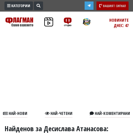
КАТЕГОРИИ
ВАШИЯТ СИГНАЛ
ПРОМО
НОВИНИТЕ
ДНЕС: 47
ЗОНА
ИЗБОРИ
2026
ПРАКТИЧНО
КУЛТУРА
ЗДРАВЕ
ПОЛИТИКА
ОБЩИНИ
ОБЩЕСТВО
ЛАЙФСТАЙЛ
НАЙ-НОВИ
НАЙ-ЧЕТЕНИ
НАЙ-КОМЕНТИРАНИ
ВОЙНАТА
В
Найденов за Десислава Атанасова: