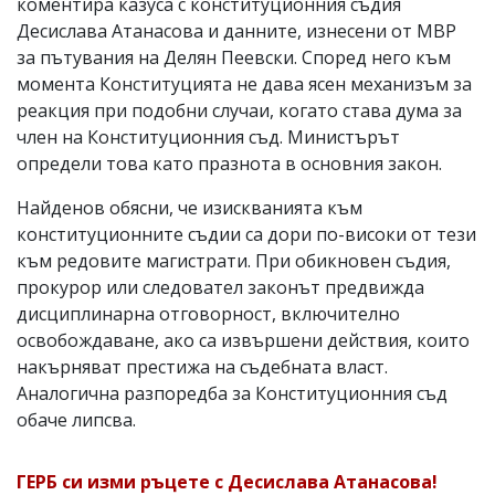
коментира казуса с конституционния съдия
Десислава Атанасова и данните, изнесени от МВР
за пътувания на Делян Пеевски. Според него към
момента Конституцията не дава ясен механизъм за
реакция при подобни случаи, когато става дума за
член на Конституционния съд. Министърът
определи това като празнота в основния закон.
Найденов обясни, че изискванията към
конституционните съдии са дори по-високи от тези
към редовите магистрати. При обикновен съдия,
прокурор или следовател законът предвижда
дисциплинарна отговорност, включително
освобождаване, ако са извършени действия, които
накърняват престижа на съдебната власт.
Аналогична разпоредба за Конституционния съд
обаче липсва.
ГЕРБ си изми ръцете с Десислава Атанасова!