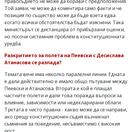
правосъдието не може да борави с предположения.
Той заяви, че може да коментира само факти и че
позиция по същество може да бъде взета едва
когато всички обстоятелства бъдат изяснени. Така
министърът се дистанцира от прибързани оценки,
но посочи системния проблем в конституционната
уредба.
Разкритието за полета на Пеевски с Десислава
Атанасова се разпада?
Темата вече има няколко паралелни линии. Едната
е дали действително е имало общо пътуване между
Пеевски и Атанасова. Втората е кой е плащал
частните полети и дали това поражда въпроси за
влияние, зависимости или недекларирани облаги.
Третата е чисто правна - какво може да се направи,
ако срещу конституционен съдия възникнат
съмнения за поведение, несъвместимо с високия
пост.