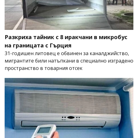
Разкриха тайник с 8 иракчани в микробус
на границата с Гърция
31-годишен литовец е обвинен за каналджийство,
мигрантите били натъпкани в специално изградено
пространство в товарния отсек