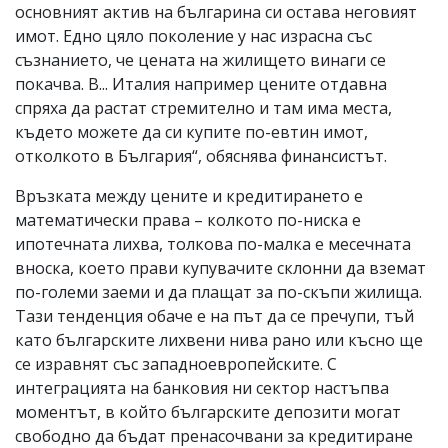
основният актив на българина си остава неговият
имот. Едно цяло поколение у нас израсна със
съзнанието, че цената на жилището винаги се
покачва. В... Италия например цените отдавна
спряха да растат стремително и там има места,
където можете да си купите по-евтин имот,
отколкото в България“, обяснява финансистът.
Връзката между цените и кредитирането е
математически права – колкото по-ниска е
ипотечната лихва, толкова по-малка е месечната
вноска, което прави купувачите склонни да вземат
по-големи заеми и да плащат за по-скъпи жилища.
Тази тенденция обаче е на път да се пречупи, тъй
като българските лихвени нива рано или късно ще
се изравнят със западноевропейските. С
интеграцията на банковия ни сектор настъпва
моментът, в който българските депозити могат
свободно да бъдат пренасочвани за кредитиране