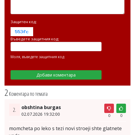
Защитен код:
Въведете защитния код:
Моля, въведете защитния код
2
Коментара по темата
obshtina burgas
2.
02.07.2026 19:32:00
0
0
momcheta po leko s tezi novi stroeji shte glatnete