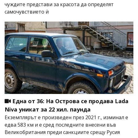
чуждите представи за красота да определят
самочувствието ѝ
Една от 36: На Острова се продава Lada
Niva уникат за 22 хил. паунда
Екземплярът е произведен през 2021 г., изминал е
едва 583 км и е сред последните внесени във
Великобритания преди санкциите срещу Русия