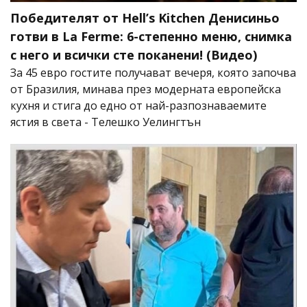
Победителят от Hell’s Kitchen Денисиньо
готви в La Ferme: 6-степенно меню, снимка
с него и всички сте поканени! (Видео)
За 45 евро гостите получават вечеря, която започва
от Бразилия, минава през модерната европейска
кухня и стига до едно от най-разпознаваемите
ястия в света - Телешко Уелингтън