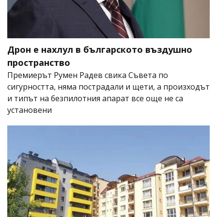
Дрон е нахлул в българското въздушно
пространство
Премиерът Румен Радев свика Съвета по
сигурността, няма пострадали и щети, а произходът
и типът на безпилотния апарат все още не са
установени