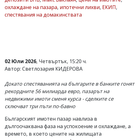
охлаждане на пазара
,
ипотечни лихви
,
ЕКИП
,
Коментарите
под
спестявания на домакинствата
статиите
се
въвеждат
от
читателите
и
редакцията
не
02 Юли 2026
, Четвъртък, 15:20 ч.
носи
Автор: Светлозария КИДЕРОВА
отговорност
за
тях!
Докато спестяванията на българите в банките гонят
Ако
рекордните 56 милиарда евро, пазарът на
откриете
обиден
недвижими имоти сменя курса - сделките се
за
сключват три пъти по-бавно
вас
коментар,
Българският имотен пазар навлиза в
моля
сигнализирайте
дългоочаквана фаза на успокоение и охлаждане, а
ни!
времето, в което цените на жилищата