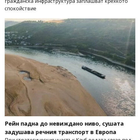
гражданска инфраструктура заплашват крехкото
спокойствие
Рейн падна до невиждано ниво, сушата
задушава речния транспорт в Европа
При стратегическия участък Кауб водата слезе под