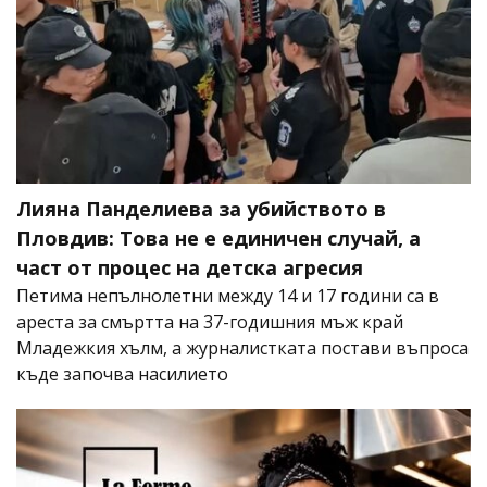
Лияна Панделиева за убийството в
Пловдив: Това не е единичен случай, а
част от процес на детска агресия
Петима непълнолетни между 14 и 17 години са в
ареста за смъртта на 37-годишния мъж край
Младежкия хълм, а журналистката постави въпроса
къде започва насилието