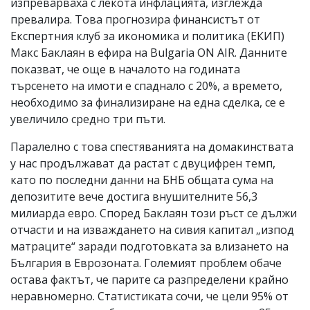
изпреварваха с лекота инфлацията, изглежда
превалира. Това прогнозира финансистът от
Експертния клуб за икономика и политика (ЕКИП)
Макс Баклаян в ефира на Bulgaria ON AIR. Данните
показват, че още в началото на годината
търсенето на имоти е спаднало с 20%, а времето,
необходимо за финализиране на една сделка, се е
увеличило средно три пъти.
Паралелно с това спестяванията на домакинствата
у нас продължават да растат с двуцифрен темп,
като по последни данни на БНБ общата сума на
депозитите вече достига внушителните 56,3
милиарда евро. Според Баклаян този ръст се дължи
отчасти и на изваждането на сивия капитал „изпод
матраците“ заради подготовката за влизането на
България в Еврозоната. Големият проблем обаче
остава фактът, че парите са разпределени крайно
неравномерно. Статистиката сочи, че цели 95% от