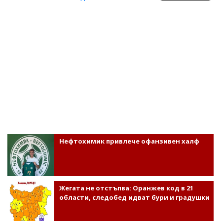
Нефтохимик привлече офанзивен халф
Жегата не отстъпва: Оранжев код в 21
области, следобед идват бури и градушки