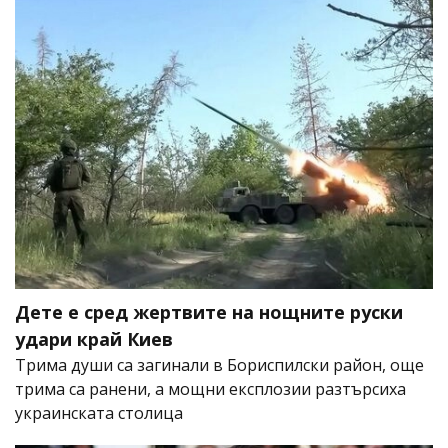
Дете е сред жертвите на нощните руски
удари край Киев
Трима души са загинали в Бориспилски район, още
трима са ранени, а мощни експлозии разтърсиха
украинската столица