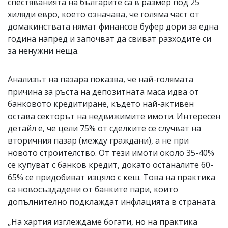
спестяванията на българите са в размер под 25
хиляди евро, което означава, че голяма част от
домакинствата нямат финансов буфер дори за една
година напред и започват да свиват разходите си
за ненужни неща.
Анализът на пазара показва, че най-голямата
причина за ръста на депозитната маса идва от
банковото кредитиране, където най-активен
остава секторът на недвижимите имоти. Интересен
детайл е, че цели 75% от сделките се случват на
вторичния пазар (между граждани), а не при
новото строителство. От тези имоти около 35-40%
се купуват с банков кредит, докато останалите 60-
65% се придобиват изцяло с кеш. Това на практика
са новосъздадени от банките пари, които
допълнително подклаждат инфлацията в страната.
„На хартия изглеждаме богати, но на практика