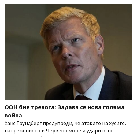
ООН бие тревога: Задава се нова голяма
война
Ханс Грундберг предупреди, че атаките на хусите,
напрежението в Червено море и ударите по