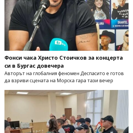
Фонси чака Христо Стоичков за концерта
си в Бургас довечера
Авторът на глобалния феномен Деспасито е готов
да взриви сцената на Морска гара тази вечер