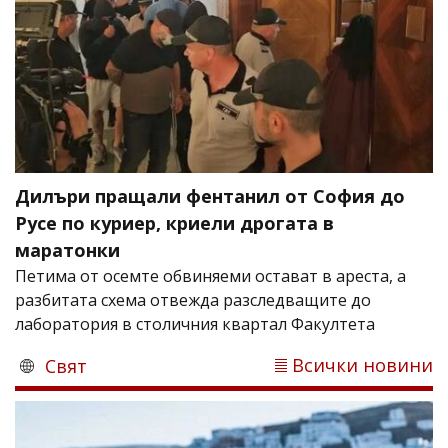
Дилъри пращали фентанил от София до
Русе по куриер, криели дрогата в
маратонки
Петима от осемте обвиняеми остават в ареста, а
разбитата схема отвежда разследващите до
лаборатория в столичния квартал Факултета
Всички новини
Свят