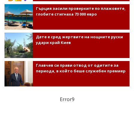
Гърция засили проверките по плажовете,
глобите стигнаха 73 000 евро
Дете е сред жертвите на нощните руски
удари край Киев
Главчев си прави отвод от одитите за
периода, в който беше служебен премиер
Error9