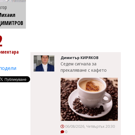
втор
Михаил
ДИМИТРОВ
2
оментара
Димитър КИРЯКОВ
Седем сигнала за
подели
прекаляване с кафето
06/08/2026, Четвъртък 20:30
0