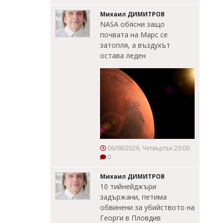
Михаил ДИМИТРОВ
NASA обясни защо
почвата на Марс се
затопля, а въздухът
остава леден
06/08/2026, Четвъртък 20:00
0
Михаил ДИМИТРОВ
10 тийнейджъри
задържани, петима
обвинени за убийството на
Георги в Пловдив