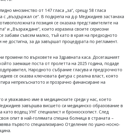
идно мнозинство от 147 гласа „за“, срещу 58 гласа
ва с „въздържал се“. В подкрепа на д-р Меджидиев застанаха
ротивоположната позиция се оказаха представителите на
а“ и „Възраждане“, които изразиха своите сериозни
се забави съвсем малко, тъй като в края на предходното
 не достигна, за да завършат процедурата по регламент.
ни промени по върховете на Здравната каса. Досегашният
 който заемаше поста от пролетта на 2025 година, подаде
 подуправител, Народното събрание гласува и предсрочното
идиев се оказва ключовата фигура с реална власт, която
нтира непрекъснатото и прозрачно финансиране на
о и уважавано име в медицинските среди у нас, което
 Меджидиев завършва висшето си медицинско образование в
а като водещ УНГ специалист и бронхоскопист. След
своя опит в най-голямата спешна болница в страната –
лавява първото специализирано Отделение по ушно-носно-
цина.