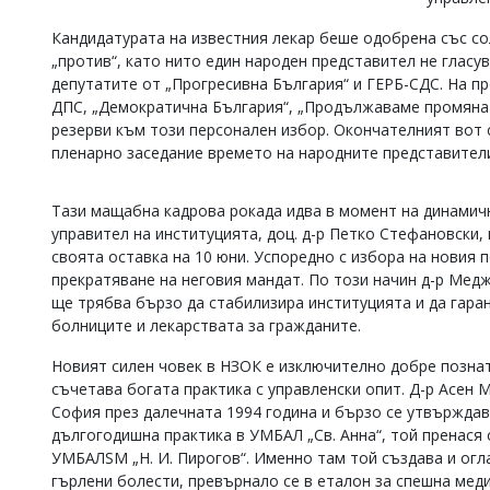
Коментарите
Кандидатурата на известния лекар беше одобрена със сол
под
„против“, като нито един народен представител не гласу
статиите
се
депутатите от „Прогресивна България“ и ГЕРБ-СДС. На п
въвеждат
ДПС, „Демократична България“, „Продължаваме промянат
от
резерви към този персонален избор. Окончателният вот 
читателите
пленарно заседание времето на народните представители
и
редакцията
не
Тази мащабна кадрова рокада идва в момент на динамич
носи
управител на институцията, доц. д-р Петко Стефановски,
отговорност
своята оставка на 10 юни. Успоредно с избора на новия
за
прекратяване на неговия мандат. По този начин д-р Медж
тях!
Ако
ще трябва бързо да стабилизира институцията и да гара
откриете
болниците и лекарствата за гражданите.
обиден
за
Новият силен човек в НЗОК е изключително добре познат
вас
съчетава богата практика с управленски опит. Д-р Асен
коментар,
София през далечната 1994 година и бързо се утвърждав
моля
дългогодишна практика в УМБАЛ „Св. Анна“, той пренася 
сигнализирайте
ни!
УМБАЛSМ „Н. И. Пирогов“. Именно там той създава и ог
гърлени болести, превърнало се в еталон за спешна меди