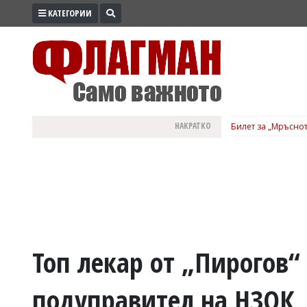
КАТЕГОРИИ
ПРОМО
ЗОНА
ИЗБОРИ
2026
ПРАКТИЧНО
НАКРАТКО
Билет за „Мръснот
КУЛТУРА
ЗДРАВЕ
ПОЛИТИКА
ОБЩИНИ
ОБЩЕСТВО
ЛАЙФСТАЙЛ
Топ лекар от „Пирогов“
ВОЙНАТА
подуправител на НЗОК
В