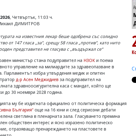
А
2026
, Четвъртък, 11:03 ч.
 Михаил ДИМИТРОВ
турата на известния лекар беше одобрена със солидно
во от 147 гласа „за“, срещу 58 гласа „против“, като нито
роден представител не гласува с „въздържал се“
К
равен министър стана подуправител на
НЗОК
и поема
вното управление на милиардите за здравеопазване в
С
а. Парламентът избра утвърдения медик и опитен
стратор
д-р Асен Меджидиев
за подуправител на
лната здравноосигурителна каса с мандат, който ще
и до 30 ноември 2028 година.
ията му бе издигната официално от политическа формация
сивна България“
още на 16 юни и след сериозни дебати
зелена светлина в пленарната зала. Гласуването премина
илен обществен интерес и ясно изразено политическо
ние, отразяващо пренареждането на пластовете в
нието.