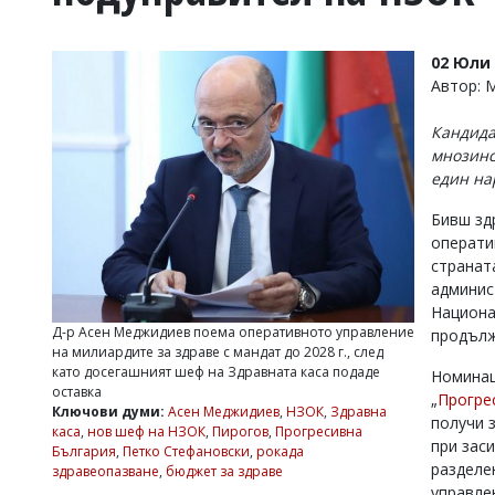
УКРАЙНА
СПОРТ
02 Юли 
РАЗСЛЕДВАНЕ
Автор:
БИЗНЕС
Кандида
ЮГ
мнозинст
един на
Управители:
Бивш зд
Веселин
Василев,
операти
email:
странат
v.vasilev@flagman.bg
админи
Катя
Национа
Касабова,
Д-р Асен Меджидиев поема оперативното управление
продълж
еmail:
k.kassabova@flagman.bg
на милиардите за здраве с мандат до 2028 г., след
като досегашният шеф на Здравната каса подаде
Номинац
Главен
оставка
„
Прогре
редактор:
Ключови думи:
Асен Меджидиев
,
НЗОК
,
Здравна
Иван
получи 
каса
,
нов шеф на НЗОК
,
Пирогов
,
Прогресивна
Колев,
при зас
България
,
Петко Стефановски
,
рокада
email:
разделе
здравеопазване
,
бюджет за здраве
office@flagman.bg
управле