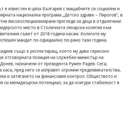
ът е известен в цяла България с мащабните си социални и
лярната национална програма „Детско здраве – Пирогов“, в
тни високоспециализирани прегледи за деца в отдалечени
лидерското място в Столичната лекарска колегия към
вителния съвет от 2018 година насам. Колегите му
 успешен мандат по-официално по-рано тази година.
жидиев също е респектиращ, което му дава сериозно
ше отговорната позиция на служебен министър на
Донев, назначени от президента Румен Радев. Сега,
 каса, пред него се изправят огромни предизвикателства,
еки и затягането на финансовия контрол. Обществото и
я си мениджърски потенциал, за да осигури стабилност в