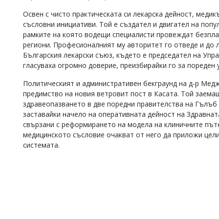
Освен с чисто практическата си лекарска дейност, медик
съсловни инициативи. Той е създател и двигател на попу
рамките на която водещи специалисти провеждат безпла
региони. Професионалният му авторитет го отведе и до 
Българския лекарски съюз, където е председател на Упра
гласуваха огромно доверие, преизбирайки го за пореден
Политическият и административен бекграунд на д-р Мед
предимство на новия ветровит пост в Касата. Той заема
здравеопазването в две поредни правителства на Гълъб 
заставайки начело на оперативната дейност на Здравната
свързани с реформирането на модела на клиничните път
медицинското съсловие очакват от него да приложи цели
системата.